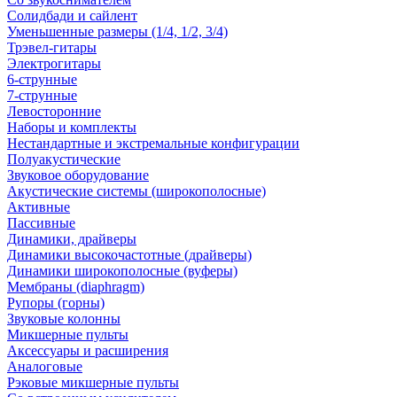
Солидбади и сайлент
Уменьшенные размеры (1/4, 1/2, 3/4)
Трэвел-гитары
Электрогитары
6-струнные
7-струнные
Левосторонние
Наборы и комплекты
Нестандартные и экстремальные конфигурации
Полуакустические
Звуковое оборудование
Акустические системы (широкополосные)
Активные
Пассивные
Динамики, драйверы
Динамики высокочастотные (драйверы)
Динамики широкополосные (вуферы)
Мембраны (diaphragm)
Рупоры (горны)
Звуковые колонны
Микшерные пульты
Аксессуары и расширения
Аналоговые
Рэковые микшерные пульты