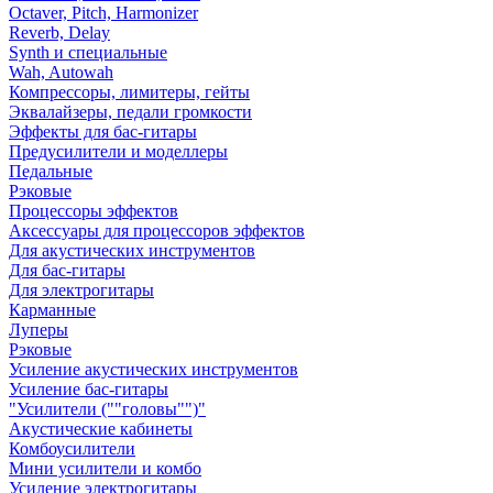
Octaver, Pitch, Harmonizer
Reverb, Delay
Synth и специальные
Wah, Autowah
Компрессоры, лимитеры, гейты
Эквалайзеры, педали громкости
Эффекты для бас-гитары
Предусилители и моделлеры
Педальные
Рэковые
Процессоры эффектов
Аксессуары для процессоров эффектов
Для акустических инструментов
Для бас-гитары
Для электрогитары
Карманные
Луперы
Рэковые
Усиление акустических инструментов
Усиление бас-гитары
"Усилители (""головы"")"
Акустические кабинеты
Комбоусилители
Мини усилители и комбо
Усиление электрогитары