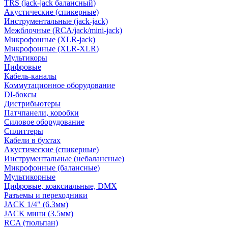
TRS (jack-jack балансный)
Акустические (спикерные)
Инструментальные (jack-jack)
Межблочные (RCA/jack/mini-jack)
Микрофонные (XLR-jack)
Микрофонные (XLR-XLR)
Мультикоры
Цифровые
Кабель-каналы
Коммутационное оборудование
DI-боксы
Дистрибьютеры
Патчпанели, коробки
Силовое оборудование
Сплиттеры
Кабели в бухтах
Акустические (спикерные)
Инструментальные (небалансные)
Микрофонные (балансные)
Мультикорные
Цифровые, коаксиальные, DMX
Разъемы и переходники
JACK 1/4" (6.3мм)
JACK мини (3.5мм)
RCA (тюльпан)