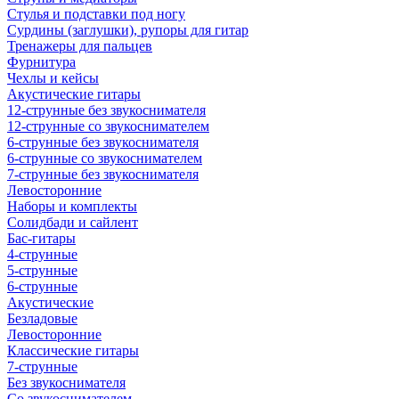
Стулья и подставки под ногу
Сурдины (заглушки), рупоры для гитар
Тренажеры для пальцев
Фурнитура
Чехлы и кейсы
Акустические гитары
12-струнные без звукоснимателя
12-струнные со звукоснимателем
6-струнные без звукоснимателя
6-струнные со звукоснимателем
7-струнные без звукоснимателя
Левосторонние
Наборы и комплекты
Солидбади и сайлент
Бас-гитары
4-струнные
5-струнные
6-струнные
Акустические
Безладовые
Левосторонние
Классические гитары
7-струнные
Без звукоснимателя
Со звукоснимателем