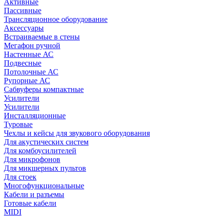
Активные
Пассивные
Трансляционное оборудование
Аксессуары
Встраиваемые в стены
Мегафон ручной
Настенные АС
Подвесные
Потолочные АС
Рупорные АС
Сабвуферы компактные
Усилители
Усилители
Инсталляционные
Туровые
Чехлы и кейсы для звукового оборудования
Для акустических систем
Для комбоусилителей
Для микрофонов
Для микшерных пультов
Для стоек
Многофункциональные
Кабели и разъемы
Готовые кабели
MIDI