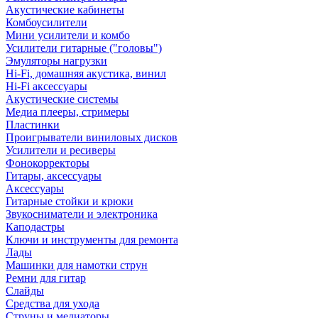
Акустические кабинеты
Комбоусилители
Мини усилители и комбо
Усилители гитарные ("головы")
Эмуляторы нагрузки
Hi-Fi, домашняя акустика, винил
Hi-Fi аксессуары
Акустические системы
Медиа плееры, стримеры
Пластинки
Проигрыватели виниловых дисков
Усилители и ресиверы
Фонокорректоры
Гитары, аксессуары
Аксессуары
Гитарные стойки и крюки
Звукосниматели и электроника
Каподастры
Ключи и инструменты для ремонта
Лады
Машинки для намотки струн
Ремни для гитар
Слайды
Средства для ухода
Струны и медиаторы