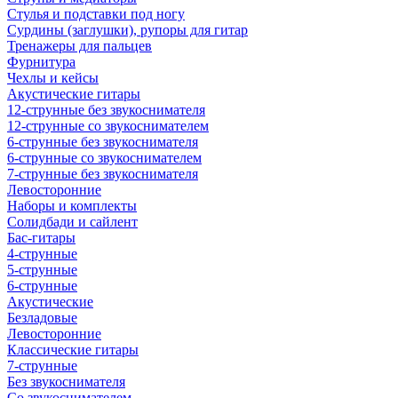
Стулья и подставки под ногу
Сурдины (заглушки), рупоры для гитар
Тренажеры для пальцев
Фурнитура
Чехлы и кейсы
Акустические гитары
12-струнные без звукоснимателя
12-струнные со звукоснимателем
6-струнные без звукоснимателя
6-струнные со звукоснимателем
7-струнные без звукоснимателя
Левосторонние
Наборы и комплекты
Солидбади и сайлент
Бас-гитары
4-струнные
5-струнные
6-струнные
Акустические
Безладовые
Левосторонние
Классические гитары
7-струнные
Без звукоснимателя
Со звукоснимателем