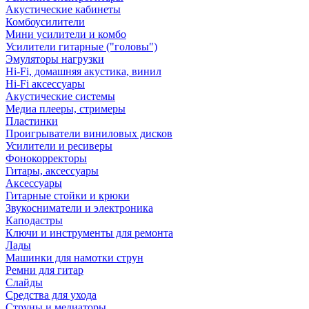
Акустические кабинеты
Комбоусилители
Мини усилители и комбо
Усилители гитарные ("головы")
Эмуляторы нагрузки
Hi-Fi, домашняя акустика, винил
Hi-Fi аксессуары
Акустические системы
Медиа плееры, стримеры
Пластинки
Проигрыватели виниловых дисков
Усилители и ресиверы
Фонокорректоры
Гитары, аксессуары
Аксессуары
Гитарные стойки и крюки
Звукосниматели и электроника
Каподастры
Ключи и инструменты для ремонта
Лады
Машинки для намотки струн
Ремни для гитар
Слайды
Средства для ухода
Струны и медиаторы