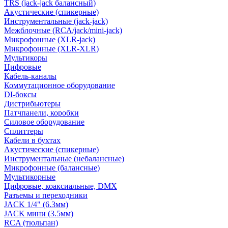
TRS (jack-jack балансный)
Акустические (спикерные)
Инструментальные (jack-jack)
Межблочные (RCA/jack/mini-jack)
Микрофонные (XLR-jack)
Микрофонные (XLR-XLR)
Мультикоры
Цифровые
Кабель-каналы
Коммутационное оборудование
DI-боксы
Дистрибьютеры
Патчпанели, коробки
Силовое оборудование
Сплиттеры
Кабели в бухтах
Акустические (спикерные)
Инструментальные (небалансные)
Микрофонные (балансные)
Мультикорные
Цифровые, коаксиальные, DMX
Разъемы и переходники
JACK 1/4" (6.3мм)
JACK мини (3.5мм)
RCA (тюльпан)