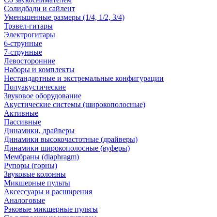
Солидбади и сайлент
Уменьшенные размеры (1/4, 1/2, 3/4)
Трэвел-гитары
Электрогитары
6-струнные
7-струнные
Левосторонние
Наборы и комплекты
Нестандартные и экстремальные конфигурации
Полуакустические
Звуковое оборудование
Акустические системы (широкополосные)
Активные
Пассивные
Динамики, драйверы
Динамики высокочастотные (драйверы)
Динамики широкополосные (вуферы)
Мембраны (diaphragm)
Рупоры (горны)
Звуковые колонны
Микшерные пульты
Аксессуары и расширения
Аналоговые
Рэковые микшерные пульты