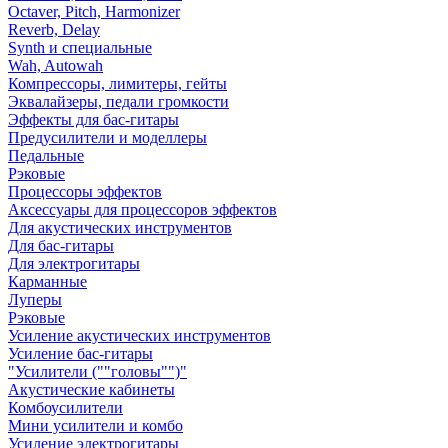
Octaver, Pitch, Harmonizer
Reverb, Delay
Synth и специальные
Wah, Autowah
Компрессоры, лимитеры, гейты
Эквалайзеры, педали громкости
Эффекты для бас-гитары
Предусилители и моделлеры
Педальные
Рэковые
Процессоры эффектов
Аксессуары для процессоров эффектов
Для акустических инструментов
Для бас-гитары
Для электрогитары
Карманные
Луперы
Рэковые
Усиление акустических инструментов
Усиление бас-гитары
"Усилители (""головы"")"
Акустические кабинеты
Комбоусилители
Мини усилители и комбо
Усиление электрогитары