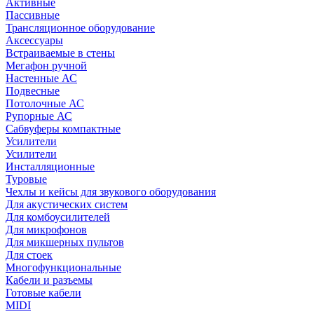
Активные
Пассивные
Трансляционное оборудование
Аксессуары
Встраиваемые в стены
Мегафон ручной
Настенные АС
Подвесные
Потолочные АС
Рупорные АС
Сабвуферы компактные
Усилители
Усилители
Инсталляционные
Туровые
Чехлы и кейсы для звукового оборудования
Для акустических систем
Для комбоусилителей
Для микрофонов
Для микшерных пультов
Для стоек
Многофункциональные
Кабели и разъемы
Готовые кабели
MIDI