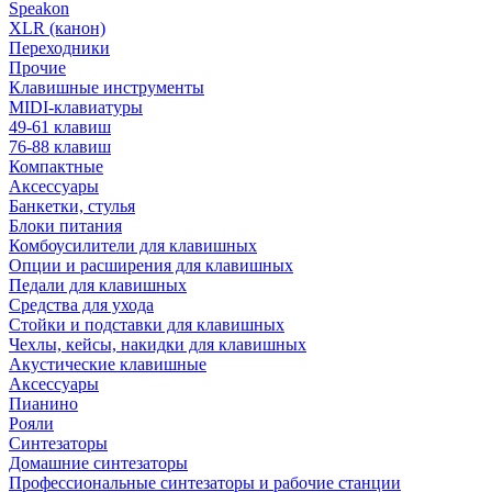
Speakon
XLR (канон)
Переходники
Прочие
Клавишные инструменты
MIDI-клавиатуры
49-61 клавиш
76-88 клавиш
Компактные
Аксессуары
Банкетки, стулья
Блоки питания
Комбоусилители для клавишных
Опции и расширения для клавишных
Педали для клавишных
Средства для ухода
Стойки и подставки для клавишных
Чехлы, кейсы, накидки для клавишных
Акустические клавишные
Аксессуары
Пианино
Рояли
Синтезаторы
Домашние синтезаторы
Профессиональные синтезаторы и рабочие станции