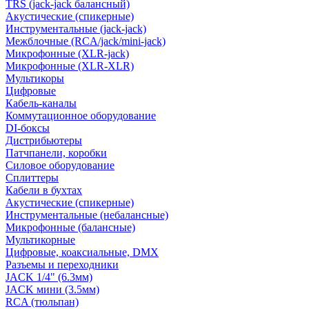
TRS (jack-jack балансный)
Акустические (спикерные)
Инструментальные (jack-jack)
Межблочные (RCA/jack/mini-jack)
Микрофонные (XLR-jack)
Микрофонные (XLR-XLR)
Мультикоры
Цифровые
Кабель-каналы
Коммутационное оборудование
DI-боксы
Дистрибьютеры
Патчпанели, коробки
Силовое оборудование
Сплиттеры
Кабели в бухтах
Акустические (спикерные)
Инструментальные (небалансные)
Микрофонные (балансные)
Мультикорные
Цифровые, коаксиальные, DMX
Разъемы и переходники
JACK 1/4" (6.3мм)
JACK мини (3.5мм)
RCA (тюльпан)