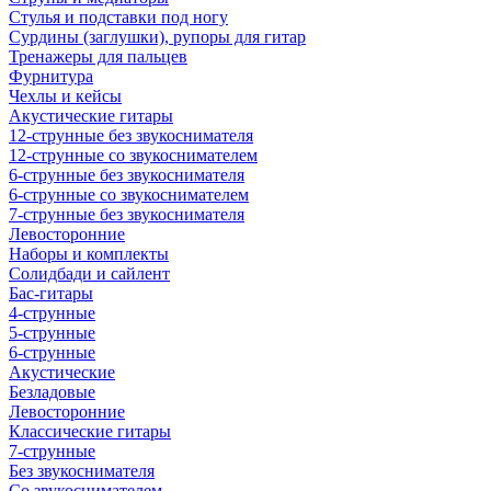
Стулья и подставки под ногу
Сурдины (заглушки), рупоры для гитар
Тренажеры для пальцев
Фурнитура
Чехлы и кейсы
Акустические гитары
12-струнные без звукоснимателя
12-струнные со звукоснимателем
6-струнные без звукоснимателя
6-струнные со звукоснимателем
7-струнные без звукоснимателя
Левосторонние
Наборы и комплекты
Солидбади и сайлент
Бас-гитары
4-струнные
5-струнные
6-струнные
Акустические
Безладовые
Левосторонние
Классические гитары
7-струнные
Без звукоснимателя
Со звукоснимателем