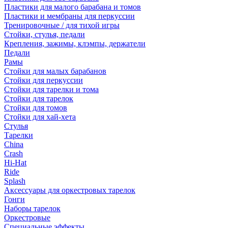
Пластики для малого барабана и томов
Пластики и мембраны для перкуссии
Тренировочные / для тихой игры
Стойки, стулья, педали
Крепления, зажимы, клэмпы, держатели
Педали
Рамы
Стойки для малых барабанов
Стойки для перкуссии
Стойки для тарелки и тома
Стойки для тарелок
Стойки для томов
Стойки для хай-хета
Стулья
Тарелки
China
Crash
Hi-Hat
Ride
Splash
Аксессуары для оркестровых тарелок
Гонги
Наборы тарелок
Оркестровые
Специальные эффекты