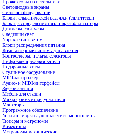
Прожекторы и светильники
Светодиодные экраны
Силовое оборудование
Блоки гальванической развязки (сплиттеры)
Блоки распределения питания, стабилизаторы
Диммеры, свитчеры
Следящий свет
Управление светом
Блоки распределения питания
Компьютерные системы управления
Контроллеры, пульты, селекторы
Цифровые преобразователи
Подарочные хиты
Студийное оборудование
MIDI-контроллеры
Аудио- и MIDI-интерфейсы
Звукоизоляция
Мебель для студии
Микрофонные предусилители
Мониторы
Программное обеспечение
Усилители для наушников/сист. мониторинга
Тюнеры и метрономы
Камертоны
Метрономы механические