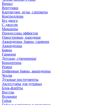
Винил
Вертушки
Картриджи, иглы, слипматы
Контроллеры
Без джога
С джогом
Микшеры
Процессоры эффектов
Оркестровые, народные
Аккордеоны, баяны, гармони
Аккордеоны
Баяны
Гармони
Детские, сувенирные
Концертина
Ремни
Цифровые баяны, аккордеоны
Чехлы
Духовые инструменты
Аксессуары для духовых
Блок-флейты
Вистлы
Волынки
Гобои
Губные гармошки и мелодики