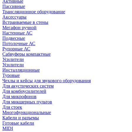
Активные
Пассивные
Трансляционное оборудование
Аксессуары
Встраиваемые в стены
Мегафон ручной
Настенные АС
Подвесные
Потолочные АС
Рупорные АС
Сабвуферы компактные
Усилители
Усилители
Инсталляционные
Туровые
Чехлы и кейсы для звукового оборудования
Для акустических систем
Для комбоусилителей
Для микрофонов
Для микшерных пультов
Для стоек
Многофункциональные
Кабели и разъемы
Готовые кабели
MIDI