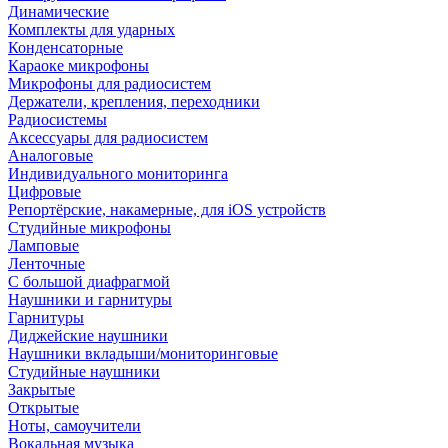
Динамические
Комплекты для ударных
Конденсаторные
Караоке микрофоны
Микрофоны для радиосистем
Держатели, крепления, переходники
Радиосистемы
Аксессуары для радиосистем
Аналоговые
Индивидуального мониторинга
Цифровые
Репортёрские, накамерные, для iOS устройств
Студийные микрофоны
Ламповые
Ленточные
С большой диафрагмой
Наушники и гарнитуры
Гарнитуры
Диджейские наушники
Наушники вкладыши/мониторинговые
Студийные наушники
Закрытые
Открытые
Ноты, самоучители
Вокальная музыка