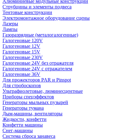
Алюминиевые модульные конструкции
Струбцины и элементы подвеса
Тентовые конструкции
Электромонтажное оборудование сцены
Лазеры
Лампы
Газоразрядные (металогалогенные)
Галогеновые 120V
Галогеновые 12V
Галогеновые 15V
Галогеновые 230V
Галогеновые 24V без отражателя
Галогеновые 24V с отражателем
Галогеновые 36V
Для прожекторов PAR и Pinspot
Для стробоскопов
Ультрафиолетовые, люминесцентные
Приборы спецэффектов
Генераторы мыльных пузырей
Генераторы тумана
Дым-машины, вентиляторы
Жидкости, конфетти
Конфетти машины
Снег-машины
Система сброса занавеса