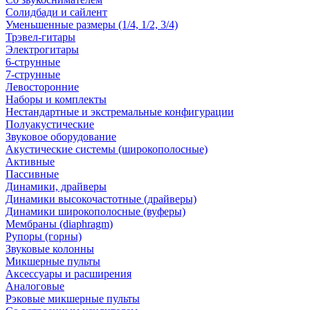
Солидбади и сайлент
Уменьшенные размеры (1/4, 1/2, 3/4)
Трэвел-гитары
Электрогитары
6-струнные
7-струнные
Левосторонние
Наборы и комплекты
Нестандартные и экстремальные конфигурации
Полуакустические
Звуковое оборудование
Акустические системы (широкополосные)
Активные
Пассивные
Динамики, драйверы
Динамики высокочастотные (драйверы)
Динамики широкополосные (вуферы)
Мембраны (diaphragm)
Рупоры (горны)
Звуковые колонны
Микшерные пульты
Аксессуары и расширения
Аналоговые
Рэковые микшерные пульты