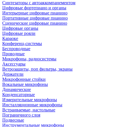
Синтезаторы с автоаккомпанементом
Цифровые фортепиано и органы
Интерьерные цифровые пианино
Портативные цифровые пианино
Сценические цифровые пианино
Цифровые органы
Цифровые рояли
Караоке
Конференц-системы
Беспроводные
Проводные
Микрофоны, радиосистемы
Аксессуары
Ветрозащиты, поп фильтры, экраны
Держатели
Микрофонные стойки
Вокальные микрофоны
Динамические
Конденсаторные
Измерительные микрофоны
Инсталляционные микрофоны
Встраиваемые, настольные
Пограничного слоя
Подвесные
Инструментальные микрофоны