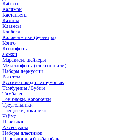
Кабасы
Калимбы
Кастаньеты
Кахоны
Клавесы
Ковбелл
Колокольчики (бубенцы)
Конго
Ксилофоны
Ложки
Маракасы, шейкеры
Металлофоны (глокеншпили)
Наборы перкуссии
Рототомы
Русские народные шумовые.
Тамбурины / Бубны
Тимбалес
Тон-блоки, Коробочки
Треугольники
Трещотки, кокирико
Чаймс
Пластики
Аксессуары
Наборы пластиков
Пластики для бас-барабана