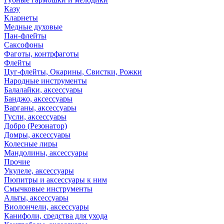
Казу
Кларнеты
Медные духовые
Пан-флейты
Саксофоны
Фаготы, контрфаготы
Флейты
Цуг-флейты, Окарины, Свистки, Рожки
Народные инструменты
Балалайки, аксессуары
Банджо, аксессуары
Варганы, аксессуары
Гусли, аксессуары
Добро (Резонатор)
Домры, аксессуары
Колесные лиры
Мандолины, аксессуары
Прочие
Укулеле, аксессуары
Пюпитры и аксессуары к ним
Смычковые инструменты
Альты, аксессуары
Виолончели, аксессуары
Канифоли, средства для ухода