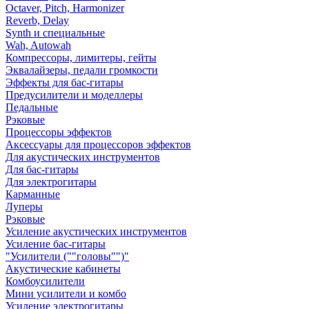
Octaver, Pitch, Harmonizer
Reverb, Delay
Synth и специальные
Wah, Autowah
Компрессоры, лимитеры, гейты
Эквалайзеры, педали громкости
Эффекты для бас-гитары
Предусилители и моделлеры
Педальные
Рэковые
Процессоры эффектов
Аксессуары для процессоров эффектов
Для акустических инструментов
Для бас-гитары
Для электрогитары
Карманные
Луперы
Рэковые
Усиление акустических инструментов
Усиление бас-гитары
"Усилители (""головы"")"
Акустические кабинеты
Комбоусилители
Мини усилители и комбо
Усиление электрогитары