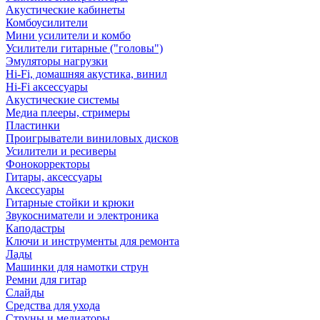
Акустические кабинеты
Комбоусилители
Мини усилители и комбо
Усилители гитарные ("головы")
Эмуляторы нагрузки
Hi-Fi, домашняя акустика, винил
Hi-Fi аксессуары
Акустические системы
Медиа плееры, стримеры
Пластинки
Проигрыватели виниловых дисков
Усилители и ресиверы
Фонокорректоры
Гитары, аксессуары
Аксессуары
Гитарные стойки и крюки
Звукосниматели и электроника
Каподастры
Ключи и инструменты для ремонта
Лады
Машинки для намотки струн
Ремни для гитар
Слайды
Средства для ухода
Струны и медиаторы