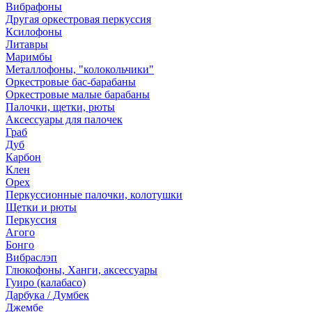
Вибрафоны
Другая оркестровая перкуссия
Ксилофоны
Литавры
Маримбы
Металлофоны, "колокольчики"
Оркестровые бас-барабаны
Оркестровые малые барабаны
Палочки, щетки, рюты
Аксессуары для палочек
Граб
Дуб
Карбон
Клен
Орех
Перкуссионные палочки, колотушки
Щетки и рюты
Перкуссия
Агого
Бонго
Вибраслэп
Глюкофоны, Ханги, аксессуары
Гуиро (калабасо)
Дарбука / Думбек
Джембе