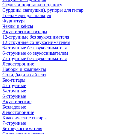
Стулья и подставки под ногу
Сурдины (заглушки), рупоры для гитар
Тренажеры для пальцев
Фурнитура
Чехлы и кейсы
Акустические гитары
12-струнные без звукоснимателя
12-струнные со звукоснимателем
6-струнные без звукоснимателя
6-струнные со звукоснимателем
7-струнные без звукоснимателя
Левосторонние
Наборы и комплекты
Солидбади и сайлент
Бас-гитары
4-струнные
5-струнные
6-струнные
Акустические
Безладовые
Левосторонние
Классические гитары
7-струнные
Без звукоснимателя
Со звукоснимателем