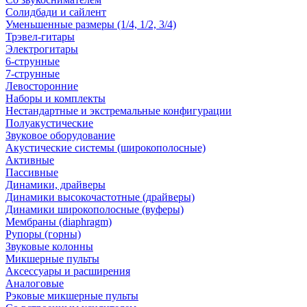
Солидбади и сайлент
Уменьшенные размеры (1/4, 1/2, 3/4)
Трэвел-гитары
Электрогитары
6-струнные
7-струнные
Левосторонние
Наборы и комплекты
Нестандартные и экстремальные конфигурации
Полуакустические
Звуковое оборудование
Акустические системы (широкополосные)
Активные
Пассивные
Динамики, драйверы
Динамики высокочастотные (драйверы)
Динамики широкополосные (вуферы)
Мембраны (diaphragm)
Рупоры (горны)
Звуковые колонны
Микшерные пульты
Аксессуары и расширения
Аналоговые
Рэковые микшерные пульты