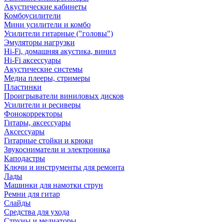
Акустические кабинеты
Комбоусилители
Мини усилители и комбо
Усилители гитарные ("головы")
Эмуляторы нагрузки
Hi-Fi, домашняя акустика, винил
Hi-Fi аксессуары
Акустические системы
Медиа плееры, стримеры
Пластинки
Проигрыватели виниловых дисков
Усилители и ресиверы
Фонокорректоры
Гитары, аксессуары
Аксессуары
Гитарные стойки и крюки
Звукосниматели и электроника
Каподастры
Ключи и инструменты для ремонта
Лады
Машинки для намотки струн
Ремни для гитар
Слайды
Средства для ухода
Струны и медиаторы