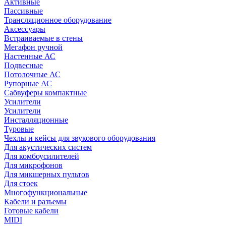
Активные
Пассивные
Трансляционное оборудование
Аксессуары
Встраиваемые в стены
Мегафон ручной
Настенные АС
Подвесные
Потолочные АС
Рупорные АС
Сабвуферы компактные
Усилители
Усилители
Инсталляционные
Туровые
Чехлы и кейсы для звукового оборудования
Для акустических систем
Для комбоусилителей
Для микрофонов
Для микшерных пультов
Для стоек
Многофункциональные
Кабели и разъемы
Готовые кабели
MIDI