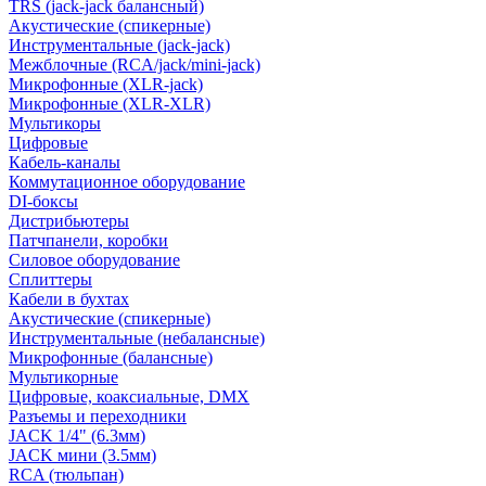
TRS (jack-jack балансный)
Акустические (спикерные)
Инструментальные (jack-jack)
Межблочные (RCA/jack/mini-jack)
Микрофонные (XLR-jack)
Микрофонные (XLR-XLR)
Мультикоры
Цифровые
Кабель-каналы
Коммутационное оборудование
DI-боксы
Дистрибьютеры
Патчпанели, коробки
Силовое оборудование
Сплиттеры
Кабели в бухтах
Акустические (спикерные)
Инструментальные (небалансные)
Микрофонные (балансные)
Мультикорные
Цифровые, коаксиальные, DMX
Разъемы и переходники
JACK 1/4" (6.3мм)
JACK мини (3.5мм)
RCA (тюльпан)