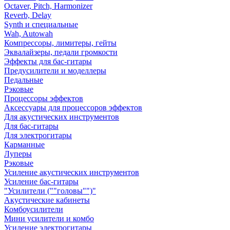
Octaver, Pitch, Harmonizer
Reverb, Delay
Synth и специальные
Wah, Autowah
Компрессоры, лимитеры, гейты
Эквалайзеры, педали громкости
Эффекты для бас-гитары
Предусилители и моделлеры
Педальные
Рэковые
Процессоры эффектов
Аксессуары для процессоров эффектов
Для акустических инструментов
Для бас-гитары
Для электрогитары
Карманные
Луперы
Рэковые
Усиление акустических инструментов
Усиление бас-гитары
"Усилители (""головы"")"
Акустические кабинеты
Комбоусилители
Мини усилители и комбо
Усиление электрогитары