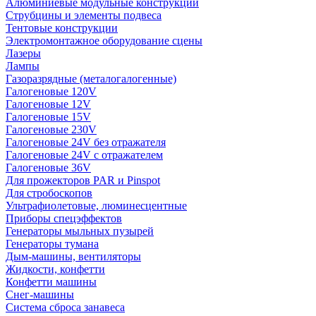
Алюминиевые модульные конструкции
Струбцины и элементы подвеса
Тентовые конструкции
Электромонтажное оборудование сцены
Лазеры
Лампы
Газоразрядные (металогалогенные)
Галогеновые 120V
Галогеновые 12V
Галогеновые 15V
Галогеновые 230V
Галогеновые 24V без отражателя
Галогеновые 24V с отражателем
Галогеновые 36V
Для прожекторов PAR и Pinspot
Для стробоскопов
Ультрафиолетовые, люминесцентные
Приборы спецэффектов
Генераторы мыльных пузырей
Генераторы тумана
Дым-машины, вентиляторы
Жидкости, конфетти
Конфетти машины
Снег-машины
Система сброса занавеса