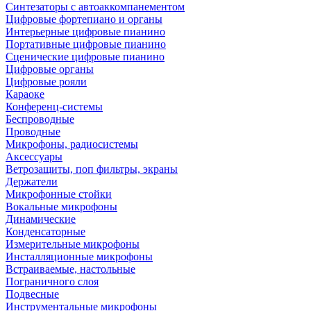
Синтезаторы с автоаккомпанементом
Цифровые фортепиано и органы
Интерьерные цифровые пианино
Портативные цифровые пианино
Сценические цифровые пианино
Цифровые органы
Цифровые рояли
Караоке
Конференц-системы
Беспроводные
Проводные
Микрофоны, радиосистемы
Аксессуары
Ветрозащиты, поп фильтры, экраны
Держатели
Микрофонные стойки
Вокальные микрофоны
Динамические
Конденсаторные
Измерительные микрофоны
Инсталляционные микрофоны
Встраиваемые, настольные
Пограничного слоя
Подвесные
Инструментальные микрофоны