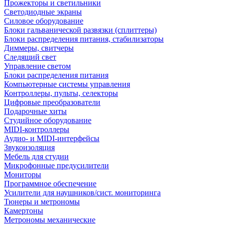
Прожекторы и светильники
Светодиодные экраны
Силовое оборудование
Блоки гальванической развязки (сплиттеры)
Блоки распределения питания, стабилизаторы
Диммеры, свитчеры
Следящий свет
Управление светом
Блоки распределения питания
Компьютерные системы управления
Контроллеры, пульты, селекторы
Цифровые преобразователи
Подарочные хиты
Студийное оборудование
MIDI-контроллеры
Аудио- и MIDI-интерфейсы
Звукоизоляция
Мебель для студии
Микрофонные предусилители
Мониторы
Программное обеспечение
Усилители для наушников/сист. мониторинга
Тюнеры и метрономы
Камертоны
Метрономы механические