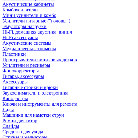
Акустические кабинеты
Комбоусилители
Мини усилители и комбо
Усилители гитарные ("головы")
Эмуляторы нагрузки
Hi-Fi, домашняя акустика, винил
Hi-Fi аксессуары
Акустические системы
Медиа плееры, стримеры
Пластинки
Проигрыватели виниловых дисков
Усилители и ресиверы
Фонокорректоры
Гитары, аксессуары
Аксессуары
Гитарные стойки и крюки
Звукосниматели и электроника
Каподастры
Ключи и инструменты для ремонта
Лады
Машинки для намотки струн
Ремни для гитар
Слайды
Средства для ухода
Струны и медиаторы