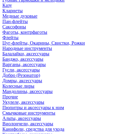
Казу
Кларнеты
Медные духовые
Пан-флейты
Саксофоны
Фаготы, контрфаготы
Флейты
Цуг-флейты, Окарины, Свистки, Рожки
Народные инструменты
Балалайки, аксессуары
Банджо, аксессуары
Варганы, аксессуары
Гусли, аксессуары
Добро (Резонатор)
Домры, аксессуары
Колесные лиры
Мандолины, аксессуары
Прочие
Укулеле, аксессуары
Пюпитры и аксессуары к ним
Смычковые инструменты
Альты, аксессуары
Виолончели, аксессуары
Канифоли, средства для ухода