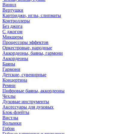
Винил
Вертушки
Картриджи, иглы, слипматы
Контроллеры
Без джога
С джогом
Микшеры
Процессоры эффектов
Оркестровые, народные
Аккордеоны, баяны, гармони
Аккордеоны
Баяны
Гармони
Детские, сувенирные
Концертина
Ремни
Цифровые баяны, аккордеоны
Чехлы
Духовые инструменты
Аксессуары для духовых
Блок-флейты
Вистлы
Волынки
Гобои
Губные гармошки и мелодики