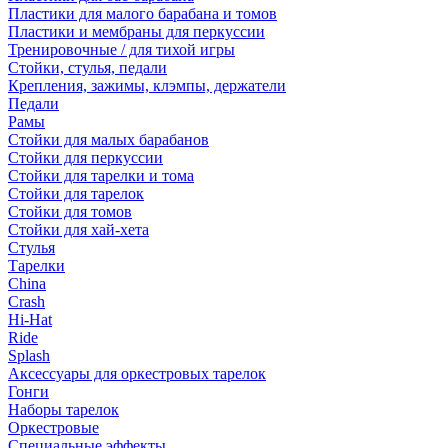
Пластики для малого барабана и томов
Пластики и мембраны для перкуссии
Тренировочные / для тихой игры
Стойки, стулья, педали
Крепления, зажимы, клэмпы, держатели
Педали
Рамы
Стойки для малых барабанов
Стойки для перкуссии
Стойки для тарелки и тома
Стойки для тарелок
Стойки для томов
Стойки для хай-хета
Стулья
Тарелки
China
Crash
Hi-Hat
Ride
Splash
Аксессуары для оркестровых тарелок
Гонги
Наборы тарелок
Оркестровые
Специальные эффекты