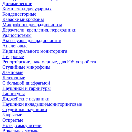
Динамические
Комплекты для ударных
Конденсаторные
Караоке микрофоны
Микрофоны для радиосистем
Держатели, крепления, переходники
Радиосистемы
Аксессуары для радиосистем
Аналоговые
Индивидуального мониторинга
Цифровые
Репортёрские, накамерные, для iOS устройств
Студийные микрофоны
Ламповые
Ленточные
С большой диафрагмой
Наушники и гарнитуры
Гарнитуры
Диджейские наушники
Наушники вкладыши/мониторинговые
Студийные наушники
Закрытые
Открытые
Ноты, самоучители
Вокальная музыка