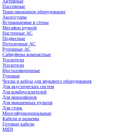
Активные
Пассивные
Трансляционное оборудование
Аксессуары
Встраиваемые в стены
Мегафон ручной
Настенные АС
Подвесные
Потолочные АС
Рупорные АС
Сабвуферы компактные
Усилители
Усилители
Инсталляционные
Туровые
Чехлы и кейсы для звукового оборудования
Для акустических систем
Для комбоусилителей
Для микрофонов
Для микшерных пультов
Для стоек
Многофункциональные
Кабели и разъемы
Готовые кабели
MIDI