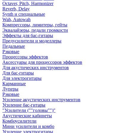
Octaver, Pitch, Harmonizer
Reverb, Delay
Synth и специальные
Wah, Autowah
Компрессоры, лимитеры, гейты
Эквалайзеры, педали громкости
Эффекты для бас-гитары
Предусилители и моделлеры
Педальные
Рэковые
Процессоры эффектов
Аксессуары для процессоров эффектов
Для акустических инструментов
Для бас-гитары
Для электрогитары
Карманные
Луперы
Рэковые
Усиление акустических инструментов
Усиление бас-гитары
"Усилители (""головы"")"
Акустические кабинеты
Комбоусилители
Мини усилители и комбо
Усиление электрогитары