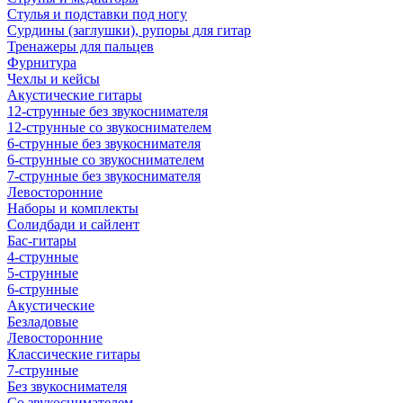
Стулья и подставки под ногу
Сурдины (заглушки), рупоры для гитар
Тренажеры для пальцев
Фурнитура
Чехлы и кейсы
Акустические гитары
12-струнные без звукоснимателя
12-струнные со звукоснимателем
6-струнные без звукоснимателя
6-струнные со звукоснимателем
7-струнные без звукоснимателя
Левосторонние
Наборы и комплекты
Солидбади и сайлент
Бас-гитары
4-струнные
5-струнные
6-струнные
Акустические
Безладовые
Левосторонние
Классические гитары
7-струнные
Без звукоснимателя
Со звукоснимателем