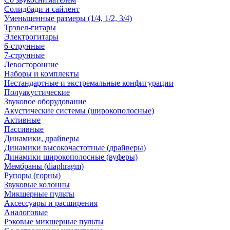
Солидбади и сайлент
Уменьшенные размеры (1/4, 1/2, 3/4)
Трэвел-гитары
Электрогитары
6-струнные
7-струнные
Левосторонние
Наборы и комплекты
Нестандартные и экстремальные конфигурации
Полуакустические
Звуковое оборудование
Акустические системы (широкополосные)
Активные
Пассивные
Динамики, драйверы
Динамики высокочастотные (драйверы)
Динамики широкополосные (вуферы)
Мембраны (diaphragm)
Рупоры (горны)
Звуковые колонны
Микшерные пульты
Аксессуары и расширения
Аналоговые
Рэковые микшерные пульты