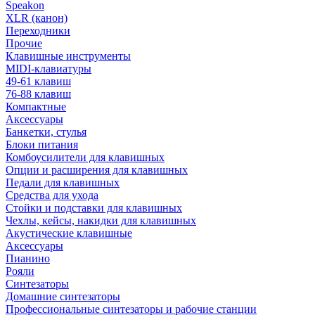
Speakon
XLR (канон)
Переходники
Прочие
Клавишные инструменты
MIDI-клавиатуры
49-61 клавиш
76-88 клавиш
Компактные
Аксессуары
Банкетки, стулья
Блоки питания
Комбоусилители для клавишных
Опции и расширения для клавишных
Педали для клавишных
Средства для ухода
Стойки и подставки для клавишных
Чехлы, кейсы, накидки для клавишных
Акустические клавишные
Аксессуары
Пианино
Рояли
Синтезаторы
Домашние синтезаторы
Профессиональные синтезаторы и рабочие станции