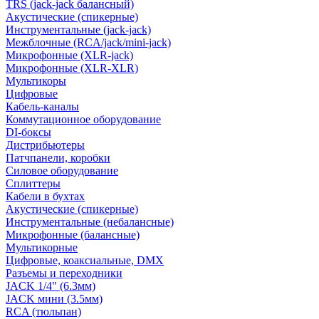
TRS (jack-jack балансный)
Акустические (спикерные)
Инструментальные (jack-jack)
Межблочные (RCA/jack/mini-jack)
Микрофонные (XLR-jack)
Микрофонные (XLR-XLR)
Мультикоры
Цифровые
Кабель-каналы
Коммутационное оборудование
DI-боксы
Дистрибьютеры
Патчпанели, коробки
Силовое оборудование
Сплиттеры
Кабели в бухтах
Акустические (спикерные)
Инструментальные (небалансные)
Микрофонные (балансные)
Мультикорные
Цифровые, коаксиальные, DMX
Разъемы и переходники
JACK 1/4" (6.3мм)
JACK мини (3.5мм)
RCA (тюльпан)