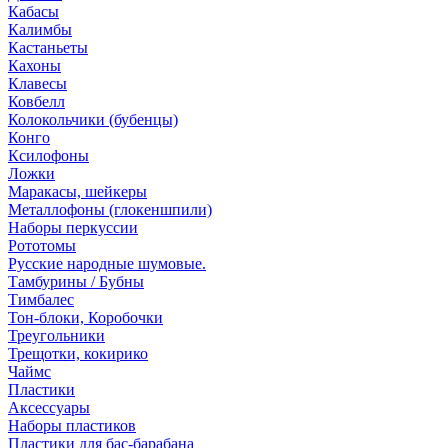
Кабасы
Калимбы
Кастаньеты
Кахоны
Клавесы
Ковбелл
Колокольчики (бубенцы)
Конго
Ксилофоны
Ложки
Маракасы, шейкеры
Металлофоны (глокеншпили)
Наборы перкуссии
Рототомы
Русские народные шумовые.
Тамбурины / Бубны
Тимбалес
Тон-блоки, Коробочки
Треугольники
Трещотки, кокирико
Чаймс
Пластики
Аксессуары
Наборы пластиков
Пластики для бас-барабана