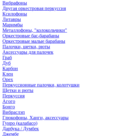
Вибрафоны
Другая оркестровая перкуссия
Ксилофоны
Литавры
Маримбы
Металлофоны, "колокольчики"
Оркестровые бас-барабаны
Оркестровые малые барабаны
Палочки, щетки, рюты
Аксессуары для палочек
Граб
Дуб
Карбон
Клен
Орех
Перкуссионные палочки, колотушки
Щетки и рюты
Перкуссия
Агого
Бонго
Вибраслэп
Глюкофоны, Ханги, аксессуары
Гуиро (калабасо)
Дарбука / Думбек
Джембе