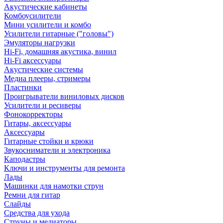
Акустические кабинеты
Комбоусилители
Мини усилители и комбо
Усилители гитарные ("головы")
Эмуляторы нагрузки
Hi-Fi, домашняя акустика, винил
Hi-Fi аксессуары
Акустические системы
Медиа плееры, стримеры
Пластинки
Проигрыватели виниловых дисков
Усилители и ресиверы
Фонокорректоры
Гитары, аксессуары
Аксессуары
Гитарные стойки и крюки
Звукосниматели и электроника
Каподастры
Ключи и инструменты для ремонта
Лады
Машинки для намотки струн
Ремни для гитар
Слайды
Средства для ухода
Струны и медиаторы