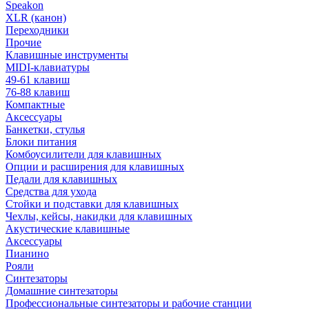
Speakon
XLR (канон)
Переходники
Прочие
Клавишные инструменты
MIDI-клавиатуры
49-61 клавиш
76-88 клавиш
Компактные
Аксессуары
Банкетки, стулья
Блоки питания
Комбоусилители для клавишных
Опции и расширения для клавишных
Педали для клавишных
Средства для ухода
Стойки и подставки для клавишных
Чехлы, кейсы, накидки для клавишных
Акустические клавишные
Аксессуары
Пианино
Рояли
Синтезаторы
Домашние синтезаторы
Профессиональные синтезаторы и рабочие станции