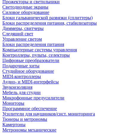
Прожекторы и светильники
Светодиодные экраны
Силовое оборудование
Блоки гальванической развязки (сплиттеры)
Блоки распределения питания, стабилизаторы
Диммеры, свитчеры
Следящий свет
Управление светом
Блоки распределения питания
Компьютерные системы управления
Контроллеры, пульты, селекторы
Цифровые преобразователи
Подарочные хиты
Студийное оборудование
MIDI-контроллеры
Аудио- и MIDI-интерфейсы
Звукоизоляция
Мебель для студии
Микрофонные предусилители
Мониторы
Программное обеспечение
Усилители для наушников/сист. мониторинга
Тюнеры и метрономы
Камертоны
Метрономы механические