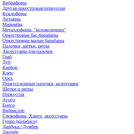
Вибрафоны
Другая оркестровая перкуссия
Ксилофоны
Литавры
Маримбы
Металлофоны, "колокольчики"
Оркестровые бас-барабаны
Оркестровые малые барабаны
Палочки, щетки, рюты
Аксессуары для палочек
Граб
Дуб
Карбон
Клен
Орех
Перкуссионные палочки, колотушки
Щетки и рюты
Перкуссия
Агого
Бонго
Вибраслэп
Глюкофоны, Ханги, аксессуары
Гуиро (калабасо)
Дарбука / Думбек
Джембе