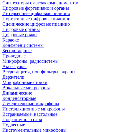
Синтезаторы с автоаккомпанементом
Цифровые фортепиано и органы
Интерьерные цифровые пианино
Портативные цифровые пианино
Сценические цифровые пианино
Цифровые органы
Цифровые рояли
Караоке
Конференц-системы
Беспроводные
Проводные
Микрофоны, радиосистемы
Аксессуары
Ветрозащиты, поп фильтры, экраны
Держатели
Микрофонные стойки
Вокальные микрофоны
Динамические
Конденсаторные
Измерительные микрофоны
Инсталляционные микрофоны
Встраиваемые, настольные
Пограничного слоя
Подвесные
Инструментальные микрофоны