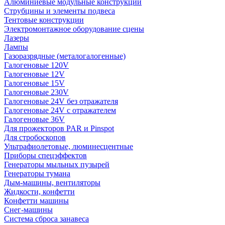
Алюминиевые модульные конструкции
Струбцины и элементы подвеса
Тентовые конструкции
Электромонтажное оборудование сцены
Лазеры
Лампы
Газоразрядные (металогалогенные)
Галогеновые 120V
Галогеновые 12V
Галогеновые 15V
Галогеновые 230V
Галогеновые 24V без отражателя
Галогеновые 24V с отражателем
Галогеновые 36V
Для прожекторов PAR и Pinspot
Для стробоскопов
Ультрафиолетовые, люминесцентные
Приборы спецэффектов
Генераторы мыльных пузырей
Генераторы тумана
Дым-машины, вентиляторы
Жидкости, конфетти
Конфетти машины
Снег-машины
Система сброса занавеса