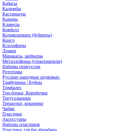
Кабасы
Калимбы
Кастаньеты
Кахоны
Клавесы
Ковбелл
Колокольчики (бубенцы)
Конго
Ксилофоны
Ложки
Маракасы, шейкеры
Металлофоны (глокеншпили)
Наборы перкуссии
Рототомы
Русские народные шумовые.
Тамбурины / Бубны
Тимбалес
Тон-блоки, Коробочки
Треугольники
Трещотки, кокирико
Чаймс
Пластики
Аксессуары
Наборы пластиков
Пластики для бас-барабана