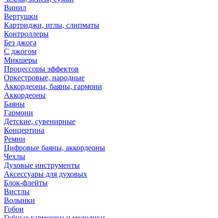
Винил
Вертушки
Картриджи, иглы, слипматы
Контроллеры
Без джога
С джогом
Микшеры
Процессоры эффектов
Оркестровые, народные
Аккордеоны, баяны, гармони
Аккордеоны
Баяны
Гармони
Детские, сувенирные
Концертина
Ремни
Цифровые баяны, аккордеоны
Чехлы
Духовые инструменты
Аксессуары для духовых
Блок-флейты
Вистлы
Волынки
Гобои
Губные гармошки и мелодики