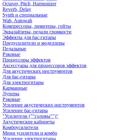
Octaver, Pitch, Harmonizer
Reverb, Delay
Synth и специальные
Wah, Autowah
Компрессоры, лимитеры, гейты
Эквалайзеры, педали громкости
Эффекты для бас-гитары
Предусилители и моделлеры
Педальные
Рэковые
Процессоры эффектов
Аксессуары для процессоров эффектов
Для акустических инструментов
Для бас-гитары
Для электрогитары
Карманные
Луперы
Рэковые
Усиление акустических инструментов
Усиление бас-гитары
"Усилители (""головы"")"
Акустические кабинеты
Комбоусилители
Мини усилители и комбо
Усиление электрогитары