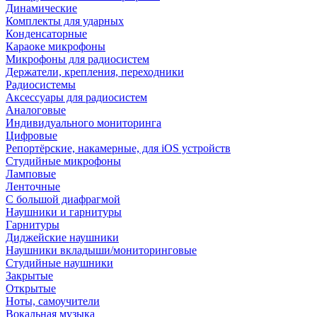
Динамические
Комплекты для ударных
Конденсаторные
Караоке микрофоны
Микрофоны для радиосистем
Держатели, крепления, переходники
Радиосистемы
Аксессуары для радиосистем
Аналоговые
Индивидуального мониторинга
Цифровые
Репортёрские, накамерные, для iOS устройств
Студийные микрофоны
Ламповые
Ленточные
С большой диафрагмой
Наушники и гарнитуры
Гарнитуры
Диджейские наушники
Наушники вкладыши/мониторинговые
Студийные наушники
Закрытые
Открытые
Ноты, самоучители
Вокальная музыка