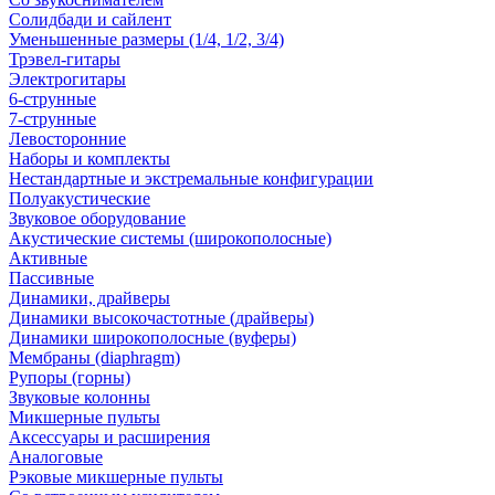
Солидбади и сайлент
Уменьшенные размеры (1/4, 1/2, 3/4)
Трэвел-гитары
Электрогитары
6-струнные
7-струнные
Левосторонние
Наборы и комплекты
Нестандартные и экстремальные конфигурации
Полуакустические
Звуковое оборудование
Акустические системы (широкополосные)
Активные
Пассивные
Динамики, драйверы
Динамики высокочастотные (драйверы)
Динамики широкополосные (вуферы)
Мембраны (diaphragm)
Рупоры (горны)
Звуковые колонны
Микшерные пульты
Аксессуары и расширения
Аналоговые
Рэковые микшерные пульты