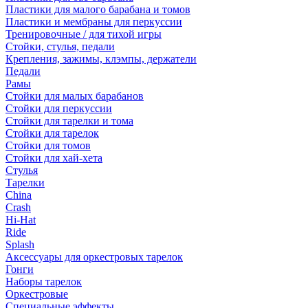
Пластики для малого барабана и томов
Пластики и мембраны для перкуссии
Тренировочные / для тихой игры
Стойки, стулья, педали
Крепления, зажимы, клэмпы, держатели
Педали
Рамы
Стойки для малых барабанов
Стойки для перкуссии
Стойки для тарелки и тома
Стойки для тарелок
Стойки для томов
Стойки для хай-хета
Стулья
Тарелки
China
Crash
Hi-Hat
Ride
Splash
Аксессуары для оркестровых тарелок
Гонги
Наборы тарелок
Оркестровые
Специальные эффекты