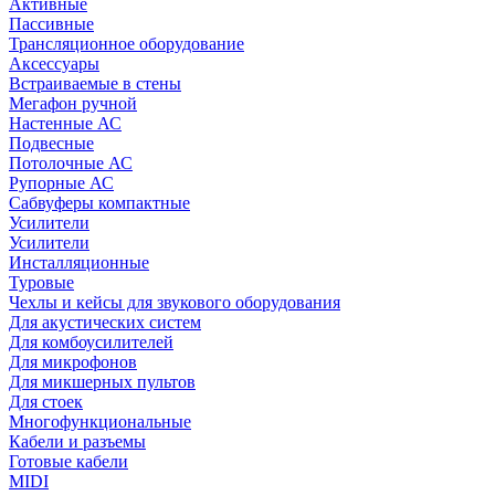
Активные
Пассивные
Трансляционное оборудование
Аксессуары
Встраиваемые в стены
Мегафон ручной
Настенные АС
Подвесные
Потолочные АС
Рупорные АС
Сабвуферы компактные
Усилители
Усилители
Инсталляционные
Туровые
Чехлы и кейсы для звукового оборудования
Для акустических систем
Для комбоусилителей
Для микрофонов
Для микшерных пультов
Для стоек
Многофункциональные
Кабели и разъемы
Готовые кабели
MIDI