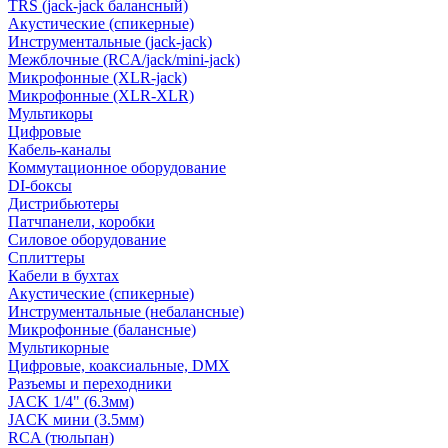
TRS (jack-jack балансный)
Акустические (спикерные)
Инструментальные (jack-jack)
Межблочные (RCA/jack/mini-jack)
Микрофонные (XLR-jack)
Микрофонные (XLR-XLR)
Мультикоры
Цифровые
Кабель-каналы
Коммутационное оборудование
DI-боксы
Дистрибьютеры
Патчпанели, коробки
Силовое оборудование
Сплиттеры
Кабели в бухтах
Акустические (спикерные)
Инструментальные (небалансные)
Микрофонные (балансные)
Мультикорные
Цифровые, коаксиальные, DMX
Разъемы и переходники
JACK 1/4" (6.3мм)
JACK мини (3.5мм)
RCA (тюльпан)