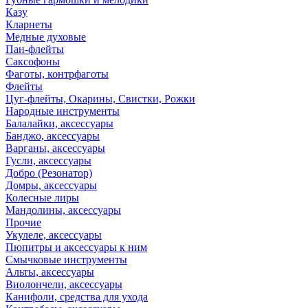
Казу
Кларнеты
Медные духовые
Пан-флейты
Саксофоны
Фаготы, контрфаготы
Флейты
Цуг-флейты, Окарины, Свистки, Рожки
Народные инструменты
Балалайки, аксессуары
Банджо, аксессуары
Варганы, аксессуары
Гусли, аксессуары
Добро (Резонатор)
Домры, аксессуары
Колесные лиры
Мандолины, аксессуары
Прочие
Укулеле, аксессуары
Пюпитры и аксессуары к ним
Смычковые инструменты
Альты, аксессуары
Виолончели, аксессуары
Канифоли, средства для ухода