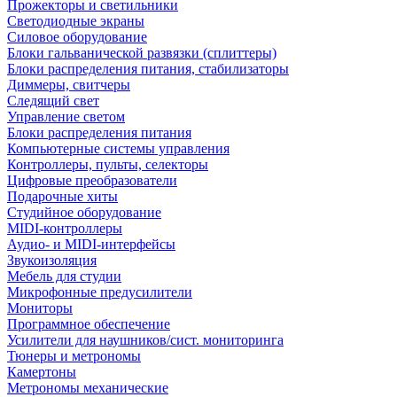
Прожекторы и светильники
Светодиодные экраны
Силовое оборудование
Блоки гальванической развязки (сплиттеры)
Блоки распределения питания, стабилизаторы
Диммеры, свитчеры
Следящий свет
Управление светом
Блоки распределения питания
Компьютерные системы управления
Контроллеры, пульты, селекторы
Цифровые преобразователи
Подарочные хиты
Студийное оборудование
MIDI-контроллеры
Аудио- и MIDI-интерфейсы
Звукоизоляция
Мебель для студии
Микрофонные предусилители
Мониторы
Программное обеспечение
Усилители для наушников/сист. мониторинга
Тюнеры и метрономы
Камертоны
Метрономы механические