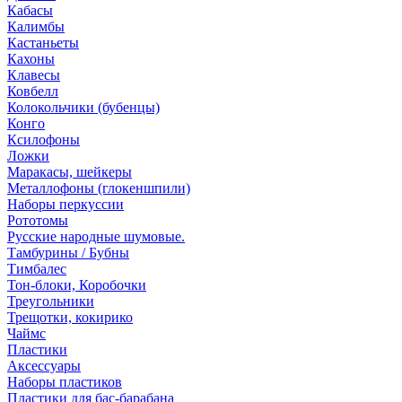
Кабасы
Калимбы
Кастаньеты
Кахоны
Клавесы
Ковбелл
Колокольчики (бубенцы)
Конго
Ксилофоны
Ложки
Маракасы, шейкеры
Металлофоны (глокеншпили)
Наборы перкуссии
Рототомы
Русские народные шумовые.
Тамбурины / Бубны
Тимбалес
Тон-блоки, Коробочки
Треугольники
Трещотки, кокирико
Чаймс
Пластики
Аксессуары
Наборы пластиков
Пластики для бас-барабана