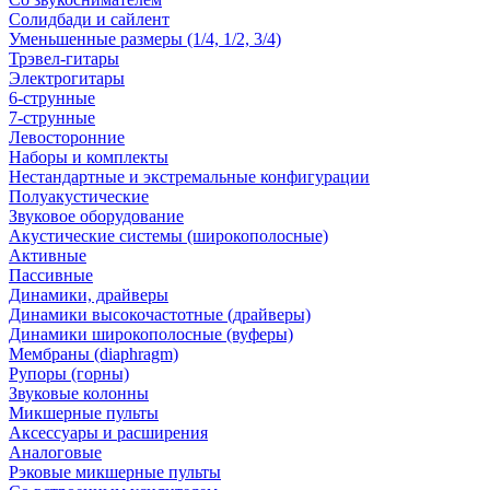
Солидбади и сайлент
Уменьшенные размеры (1/4, 1/2, 3/4)
Трэвел-гитары
Электрогитары
6-струнные
7-струнные
Левосторонние
Наборы и комплекты
Нестандартные и экстремальные конфигурации
Полуакустические
Звуковое оборудование
Акустические системы (широкополосные)
Активные
Пассивные
Динамики, драйверы
Динамики высокочастотные (драйверы)
Динамики широкополосные (вуферы)
Мембраны (diaphragm)
Рупоры (горны)
Звуковые колонны
Микшерные пульты
Аксессуары и расширения
Аналоговые
Рэковые микшерные пульты