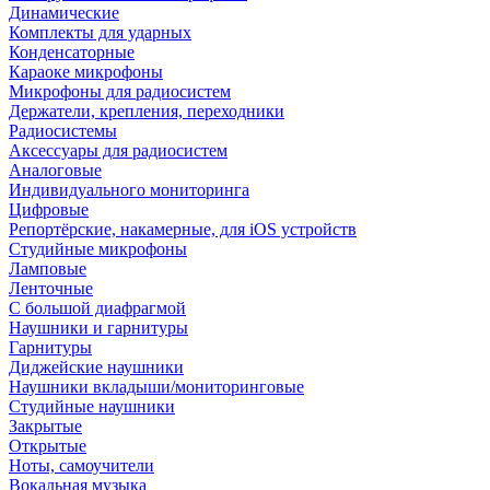
Динамические
Комплекты для ударных
Конденсаторные
Караоке микрофоны
Микрофоны для радиосистем
Держатели, крепления, переходники
Радиосистемы
Аксессуары для радиосистем
Аналоговые
Индивидуального мониторинга
Цифровые
Репортёрские, накамерные, для iOS устройств
Студийные микрофоны
Ламповые
Ленточные
С большой диафрагмой
Наушники и гарнитуры
Гарнитуры
Диджейские наушники
Наушники вкладыши/мониторинговые
Студийные наушники
Закрытые
Открытые
Ноты, самоучители
Вокальная музыка