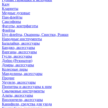
Казу
Кларнеты
Медные духовые
Пан-флейты
Саксофоны
Фаготы, контрфаготы
Флейты
Цуг-флейты, Окарины, Свистки, Рожки
Народные инструменты
Балалайки, аксессуары
Банджо, аксессуары
Варганы, аксессуары
Гусли, аксессуары
Добро (Резонатор)
Домры, аксессуары
Колесные лиры
Мандолины, аксессуары
Прочие
Укулеле, аксессуары
Пюпитры и аксессуары к ним
Смычковые инструменты
Альты, аксессуары
Виолончели, аксессуары
Канифоли, средства для ухода