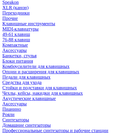
Speakon
XLR (канон)
Переходники
Прочие
Клавишные инструменты
MIDI-клавиатуры
49-61 клавиш
76-88 клавиш
Компактные
Аксессуары
Банкетки, стулья
Блоки питания
Комбоусилители для клавишных
Опции и расширения для клавишных
Педали для клавишных
Средства для ухода
Стойки и подставки для клавишных
Чехлы, кейсы, накидки для клавишных
Акустические клавишные
Аксессуары
Пианино
Рояли
Синтезаторы
Домашние синтезаторы
Профессиональные синтезаторы и рабочие станции