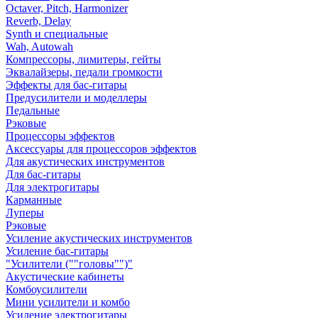
Octaver, Pitch, Harmonizer
Reverb, Delay
Synth и специальные
Wah, Autowah
Компрессоры, лимитеры, гейты
Эквалайзеры, педали громкости
Эффекты для бас-гитары
Предусилители и моделлеры
Педальные
Рэковые
Процессоры эффектов
Аксессуары для процессоров эффектов
Для акустических инструментов
Для бас-гитары
Для электрогитары
Карманные
Луперы
Рэковые
Усиление акустических инструментов
Усиление бас-гитары
"Усилители (""головы"")"
Акустические кабинеты
Комбоусилители
Мини усилители и комбо
Усиление электрогитары