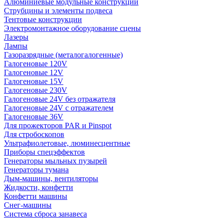
Алюминиевые модульные конструкции
Струбцины и элементы подвеса
Тентовые конструкции
Электромонтажное оборудование сцены
Лазеры
Лампы
Газоразрядные (металогалогенные)
Галогеновые 120V
Галогеновые 12V
Галогеновые 15V
Галогеновые 230V
Галогеновые 24V без отражателя
Галогеновые 24V с отражателем
Галогеновые 36V
Для прожекторов PAR и Pinspot
Для стробоскопов
Ультрафиолетовые, люминесцентные
Приборы спецэффектов
Генераторы мыльных пузырей
Генераторы тумана
Дым-машины, вентиляторы
Жидкости, конфетти
Конфетти машины
Снег-машины
Система сброса занавеса