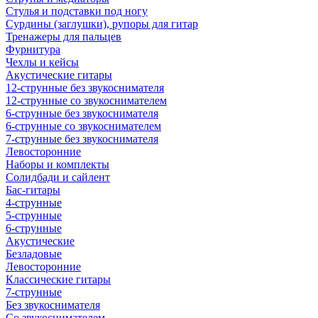
Стулья и подставки под ногу
Сурдины (заглушки), рупоры для гитар
Тренажеры для пальцев
Фурнитура
Чехлы и кейсы
Акустические гитары
12-струнные без звукоснимателя
12-струнные со звукоснимателем
6-струнные без звукоснимателя
6-струнные со звукоснимателем
7-струнные без звукоснимателя
Левосторонние
Наборы и комплекты
Солидбади и сайлент
Бас-гитары
4-струнные
5-струнные
6-струнные
Акустические
Безладовые
Левосторонние
Классические гитары
7-струнные
Без звукоснимателя
Со звукоснимателем