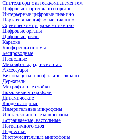
Синтезаторы с автоаккомпанементом
Цифровые фортепиано и органы
Интерьерные цифровые пианино
Портативные цифровые пианино
Сценические цифровые пианино
Цифровые органы
Цифровые рояли
Караоке
Конференц-системы
Беспроводные
Проводные
Микрофоны, радиосистемы
Аксессуары
Ветрозащиты, поп фильтры, экраны
Держатели
Микрофонные стойки
Вокальные микрофоны
Динамические
Конденсаторные
Измерительные микрофоны
Инсталляционные микрофоны
Встраиваемые, настольные
Пограничного слоя
Подвесные
Инструментальные микрофоны