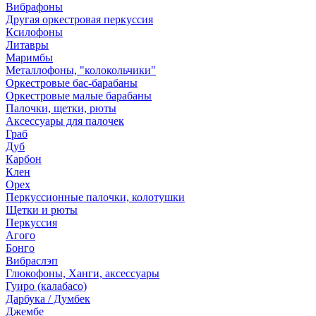
Вибрафоны
Другая оркестровая перкуссия
Ксилофоны
Литавры
Маримбы
Металлофоны, "колокольчики"
Оркестровые бас-барабаны
Оркестровые малые барабаны
Палочки, щетки, рюты
Аксессуары для палочек
Граб
Дуб
Карбон
Клен
Орех
Перкуссионные палочки, колотушки
Щетки и рюты
Перкуссия
Агого
Бонго
Вибраслэп
Глюкофоны, Ханги, аксессуары
Гуиро (калабасо)
Дарбука / Думбек
Джембе