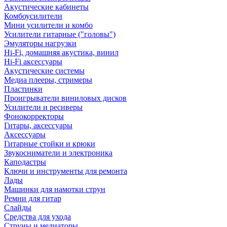
Акустические кабинеты
Комбоусилители
Мини усилители и комбо
Усилители гитарные ("головы")
Эмуляторы нагрузки
Hi-Fi, домашняя акустика, винил
Hi-Fi аксессуары
Акустические системы
Медиа плееры, стримеры
Пластинки
Проигрыватели виниловых дисков
Усилители и ресиверы
Фонокорректоры
Гитары, аксессуары
Аксессуары
Гитарные стойки и крюки
Звукосниматели и электроника
Каподастры
Ключи и инструменты для ремонта
Лады
Машинки для намотки струн
Ремни для гитар
Слайды
Средства для ухода
Струны и медиаторы