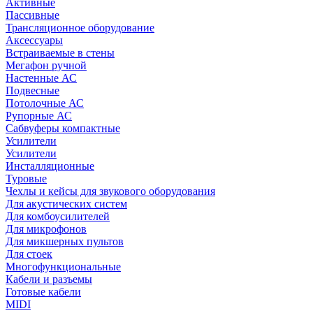
Активные
Пассивные
Трансляционное оборудование
Аксессуары
Встраиваемые в стены
Мегафон ручной
Настенные АС
Подвесные
Потолочные АС
Рупорные АС
Сабвуферы компактные
Усилители
Усилители
Инсталляционные
Туровые
Чехлы и кейсы для звукового оборудования
Для акустических систем
Для комбоусилителей
Для микрофонов
Для микшерных пультов
Для стоек
Многофункциональные
Кабели и разъемы
Готовые кабели
MIDI