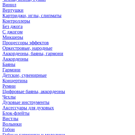
Винил
Вертушки
Картриджи, иглы, слипматы
Контроллеры
Без джога
С джогом
Микшеры
Процессоры эффектов
Оркестровые, народные
Аккордеоны, баяны, гармони
Аккордеоны
Баяны
Гармони
Детские, сувенирные
Концертина
Ремни
Цифровые баяны, аккордеоны
Чехлы
Духовые инструменты
Аксессуары для духовых
Блок-флейты
Вистлы
Волынки
Гобои
Губные гармошки и мелодики