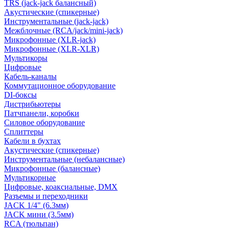
TRS (jack-jack балансный)
Акустические (спикерные)
Инструментальные (jack-jack)
Межблочные (RCA/jack/mini-jack)
Микрофонные (XLR-jack)
Микрофонные (XLR-XLR)
Мультикоры
Цифровые
Кабель-каналы
Коммутационное оборудование
DI-боксы
Дистрибьютеры
Патчпанели, коробки
Силовое оборудование
Сплиттеры
Кабели в бухтах
Акустические (спикерные)
Инструментальные (небалансные)
Микрофонные (балансные)
Мультикорные
Цифровые, коаксиальные, DMX
Разъемы и переходники
JACK 1/4" (6.3мм)
JACK мини (3.5мм)
RCA (тюльпан)