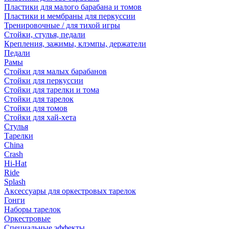
Пластики для малого барабана и томов
Пластики и мембраны для перкуссии
Тренировочные / для тихой игры
Стойки, стулья, педали
Крепления, зажимы, клэмпы, держатели
Педали
Рамы
Стойки для малых барабанов
Стойки для перкуссии
Стойки для тарелки и тома
Стойки для тарелок
Стойки для томов
Стойки для хай-хета
Стулья
Тарелки
China
Crash
Hi-Hat
Ride
Splash
Аксессуары для оркестровых тарелок
Гонги
Наборы тарелок
Оркестровые
Специальные эффекты