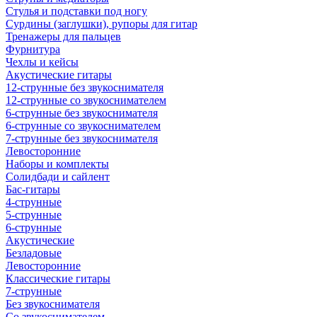
Стулья и подставки под ногу
Сурдины (заглушки), рупоры для гитар
Тренажеры для пальцев
Фурнитура
Чехлы и кейсы
Акустические гитары
12-струнные без звукоснимателя
12-струнные со звукоснимателем
6-струнные без звукоснимателя
6-струнные со звукоснимателем
7-струнные без звукоснимателя
Левосторонние
Наборы и комплекты
Солидбади и сайлент
Бас-гитары
4-струнные
5-струнные
6-струнные
Акустические
Безладовые
Левосторонние
Классические гитары
7-струнные
Без звукоснимателя
Со звукоснимателем