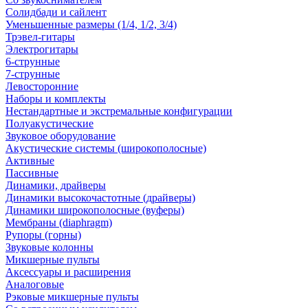
Солидбади и сайлент
Уменьшенные размеры (1/4, 1/2, 3/4)
Трэвел-гитары
Электрогитары
6-струнные
7-струнные
Левосторонние
Наборы и комплекты
Нестандартные и экстремальные конфигурации
Полуакустические
Звуковое оборудование
Акустические системы (широкополосные)
Активные
Пассивные
Динамики, драйверы
Динамики высокочастотные (драйверы)
Динамики широкополосные (вуферы)
Мембраны (diaphragm)
Рупоры (горны)
Звуковые колонны
Микшерные пульты
Аксессуары и расширения
Аналоговые
Рэковые микшерные пульты