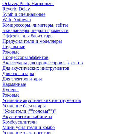
Octaver, Pitch, Harmonizer
Reverb, Delay
Synth и специальные
Wah, Autowah
Компрессоры, лимитеры, гейты
Эквалайзеры, педали громкости
Эффекты для бас-гитары
Предусилители и моделлеры
Педальные
Рэковые
Процессоры эффектов
Аксессуары для процессоров эффектов
Для акустических инструментов
Для бас-гитары
Для электрогитары
Карманные
Луперы
Рэковые
Усиление акустических инструментов
Усиление бас-гитары
"Усилители (""головы"")"
Акустические кабинеты
Комбоусилители
Мини усилители и комбо
Усиление электрогитары