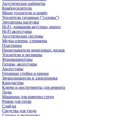
Акустические кабинеты
Комбоусилители
Мини усилители и комбо
Усилители гитарные ("головы")
Эмуляторы нагрузки
Hi-Fi, домашняя акустика, винил
Hi-Fi аксессуары
Акустические системы
Медиа плееры, стримеры
Пластинки
Проигрыватели виниловых дисков
Усилители и ресиверы
Фонокорректоры
Гитары, аксессуары
Аксессуары
Гитарные стойки и крюки
Звукосниматели и электроника
Каподастры
Ключи и инструменты для ремонта
Лады
Машинки для намотки струн
Ремни для гитар
Слайды
Средства для ухода
Струны и медиаторы