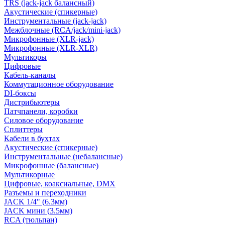
TRS (jack-jack балансный)
Акустические (спикерные)
Инструментальные (jack-jack)
Межблочные (RCA/jack/mini-jack)
Микрофонные (XLR-jack)
Микрофонные (XLR-XLR)
Мультикоры
Цифровые
Кабель-каналы
Коммутационное оборудование
DI-боксы
Дистрибьютеры
Патчпанели, коробки
Силовое оборудование
Сплиттеры
Кабели в бухтах
Акустические (спикерные)
Инструментальные (небалансные)
Микрофонные (балансные)
Мультикорные
Цифровые, коаксиальные, DMX
Разъемы и переходники
JACK 1/4" (6.3мм)
JACK мини (3.5мм)
RCA (тюльпан)