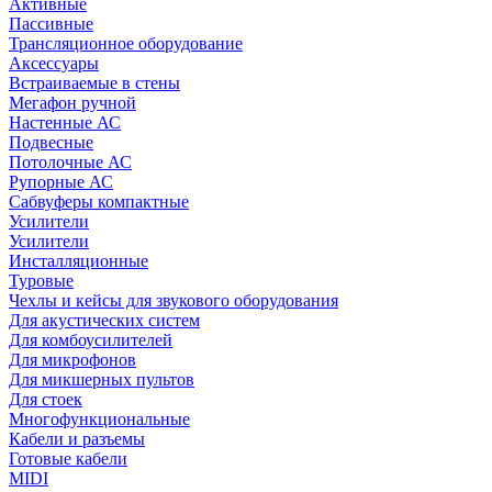
Активные
Пассивные
Трансляционное оборудование
Аксессуары
Встраиваемые в стены
Мегафон ручной
Настенные АС
Подвесные
Потолочные АС
Рупорные АС
Сабвуферы компактные
Усилители
Усилители
Инсталляционные
Туровые
Чехлы и кейсы для звукового оборудования
Для акустических систем
Для комбоусилителей
Для микрофонов
Для микшерных пультов
Для стоек
Многофункциональные
Кабели и разъемы
Готовые кабели
MIDI