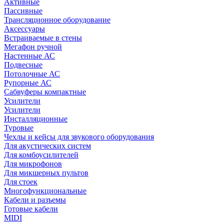
Активные
Пассивные
Трансляционное оборудование
Аксессуары
Встраиваемые в стены
Мегафон ручной
Настенные АС
Подвесные
Потолочные АС
Рупорные АС
Сабвуферы компактные
Усилители
Усилители
Инсталляционные
Туровые
Чехлы и кейсы для звукового оборудования
Для акустических систем
Для комбоусилителей
Для микрофонов
Для микшерных пультов
Для стоек
Многофункциональные
Кабели и разъемы
Готовые кабели
MIDI