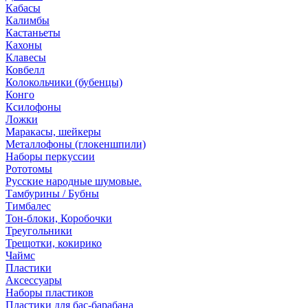
Кабасы
Калимбы
Кастаньеты
Кахоны
Клавесы
Ковбелл
Колокольчики (бубенцы)
Конго
Ксилофоны
Ложки
Маракасы, шейкеры
Металлофоны (глокеншпили)
Наборы перкуссии
Рототомы
Русские народные шумовые.
Тамбурины / Бубны
Тимбалес
Тон-блоки, Коробочки
Треугольники
Трещотки, кокирико
Чаймс
Пластики
Аксессуары
Наборы пластиков
Пластики для бас-барабана