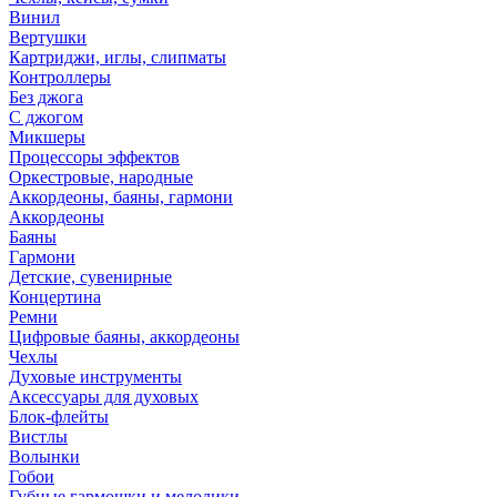
Винил
Вертушки
Картриджи, иглы, слипматы
Контроллеры
Без джога
С джогом
Микшеры
Процессоры эффектов
Оркестровые, народные
Аккордеоны, баяны, гармони
Аккордеоны
Баяны
Гармони
Детские, сувенирные
Концертина
Ремни
Цифровые баяны, аккордеоны
Чехлы
Духовые инструменты
Аксессуары для духовых
Блок-флейты
Вистлы
Волынки
Гобои
Губные гармошки и мелодики