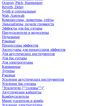
Octaver, Pitch, Harmonizer
Reverb, Delay
Synth и специальные
Wah, Autowah
Компрессоры, лимитеры, гейты
Эквалайзеры, педали громкости
Эффекты для бас-гитары
Предусилители и моделлеры
Педальные
Рэковые
Процессоры эффектов
Аксессуары для процессоров эффектов
Для акустических инструментов
Для бас-гитары
Для электрогитары
Карманные
Луперы
Рэковые
Усиление акустических инструментов
Усиление бас-гитары
"Усилители (""головы"")"
Акустические кабинеты
Комбоусилители
Мини усилители и комбо
Усиление электрогитары