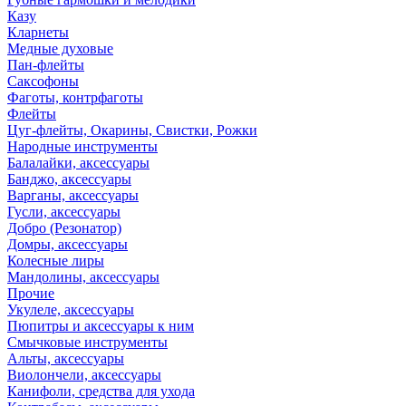
Казу
Кларнеты
Медные духовые
Пан-флейты
Саксофоны
Фаготы, контрфаготы
Флейты
Цуг-флейты, Окарины, Свистки, Рожки
Народные инструменты
Балалайки, аксессуары
Банджо, аксессуары
Варганы, аксессуары
Гусли, аксессуары
Добро (Резонатор)
Домры, аксессуары
Колесные лиры
Мандолины, аксессуары
Прочие
Укулеле, аксессуары
Пюпитры и аксессуары к ним
Смычковые инструменты
Альты, аксессуары
Виолончели, аксессуары
Канифоли, средства для ухода