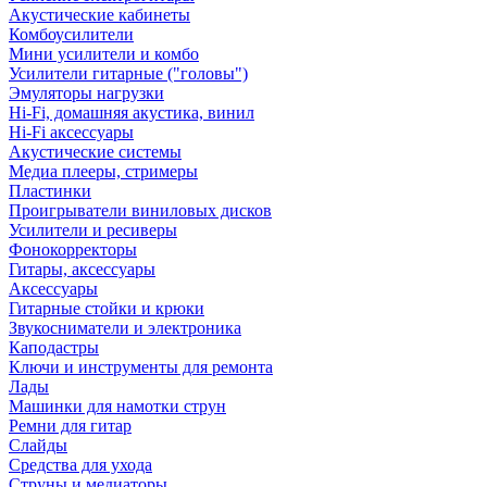
Акустические кабинеты
Комбоусилители
Мини усилители и комбо
Усилители гитарные ("головы")
Эмуляторы нагрузки
Hi-Fi, домашняя акустика, винил
Hi-Fi аксессуары
Акустические системы
Медиа плееры, стримеры
Пластинки
Проигрыватели виниловых дисков
Усилители и ресиверы
Фонокорректоры
Гитары, аксессуары
Аксессуары
Гитарные стойки и крюки
Звукосниматели и электроника
Каподастры
Ключи и инструменты для ремонта
Лады
Машинки для намотки струн
Ремни для гитар
Слайды
Средства для ухода
Струны и медиаторы