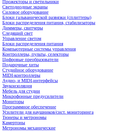
Прожекторы и светильники
Светодиодные экраны
Силовое оборудование
Блоки гальванической развязки (сплиттеры)
Блоки распределения питания, стабилизаторы
Диммеры, свитчеры
Следящий свет
Управление светом
Блоки распределения питания
Компьютерные системы управления
Контроллеры, пульты, селекторы
Цифровые преобразователи
Подарочные хиты
Студийное оборудование
MIDI-контроллеры
Аудио- и MIDI-интерфейсы
Звукоизоляция
Мебель для студии
Микрофонные предусилители
Мониторы
Программное обеспечение
Усилители для наушников/сист. мониторинга
Тюнеры и метрономы
Камертоны
Метрономы механические