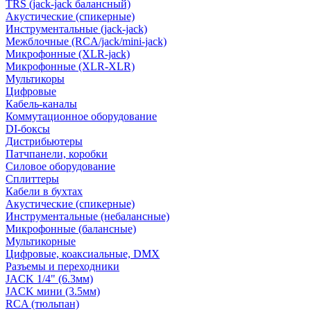
TRS (jack-jack балансный)
Акустические (спикерные)
Инструментальные (jack-jack)
Межблочные (RCA/jack/mini-jack)
Микрофонные (XLR-jack)
Микрофонные (XLR-XLR)
Мультикоры
Цифровые
Кабель-каналы
Коммутационное оборудование
DI-боксы
Дистрибьютеры
Патчпанели, коробки
Силовое оборудование
Сплиттеры
Кабели в бухтах
Акустические (спикерные)
Инструментальные (небалансные)
Микрофонные (балансные)
Мультикорные
Цифровые, коаксиальные, DMX
Разъемы и переходники
JACK 1/4" (6.3мм)
JACK мини (3.5мм)
RCA (тюльпан)