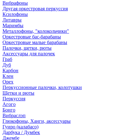
Вибрафоны
Другая оркестровая перкуссия
Ксилофоны
Литавры
Маримбы
Металлофоны, "колокольчики"
Оркестровые бас-барабаны
Оркестровые малые барабаны
Палочки, щетки, рюты
Аксессуары для палочек
Граб
Дуб
Карбон
Клен
Орех
Перкуссионные палочки, колотушки
Щетки и рюты
Перкуссия
Агого
Бонго
Вибраслэп
Глюкофоны, Ханги, аксессуары
Гуиро (калабасо)
Дарбука / Думбек
Джембе