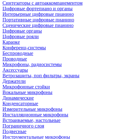
Синтезаторы с автоаккомпанементом
Цифровые фортепиано и органы
Интерьерные цифровые пианино
Портативные цифровые пианино
Сценические цифровые пианино
Цифровые органы
Цифровые рояли
Караоке
Конференц-системы
Беспроводные
Проводные
Микрофоны, радиосистемы
Аксессуары
Ветрозащиты, поп фильтры, экраны
Держатели
Микрофонные стойки
Вокальные микрофоны
Динамические
Конденсаторные
Измерительные микрофоны
Инсталляционные микрофоны
Встраиваемые, настольные
Пограничного слоя
Подвесные
Инструментальные микрофоны