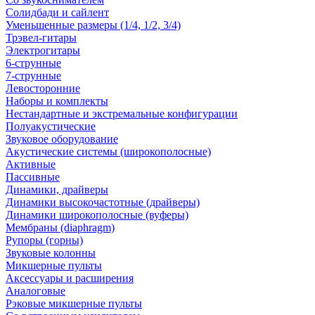
Солидбади и сайлент
Уменьшенные размеры (1/4, 1/2, 3/4)
Трэвел-гитары
Электрогитары
6-струнные
7-струнные
Левосторонние
Наборы и комплекты
Нестандартные и экстремальные конфигурации
Полуакустические
Звуковое оборудование
Акустические системы (широкополосные)
Активные
Пассивные
Динамики, драйверы
Динамики высокочастотные (драйверы)
Динамики широкополосные (вуферы)
Мембраны (diaphragm)
Рупоры (горны)
Звуковые колонны
Микшерные пульты
Аксессуары и расширения
Аналоговые
Рэковые микшерные пульты