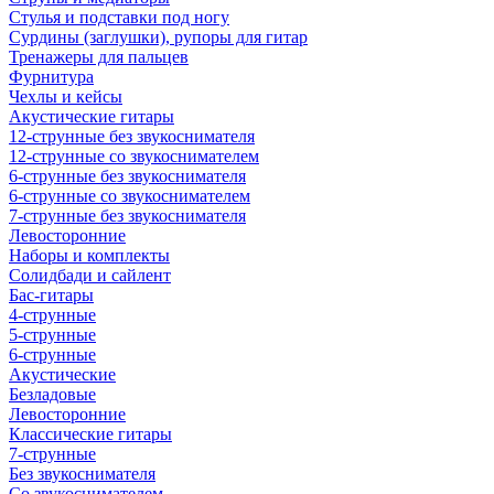
Стулья и подставки под ногу
Сурдины (заглушки), рупоры для гитар
Тренажеры для пальцев
Фурнитура
Чехлы и кейсы
Акустические гитары
12-струнные без звукоснимателя
12-струнные со звукоснимателем
6-струнные без звукоснимателя
6-струнные со звукоснимателем
7-струнные без звукоснимателя
Левосторонние
Наборы и комплекты
Солидбади и сайлент
Бас-гитары
4-струнные
5-струнные
6-струнные
Акустические
Безладовые
Левосторонние
Классические гитары
7-струнные
Без звукоснимателя
Со звукоснимателем