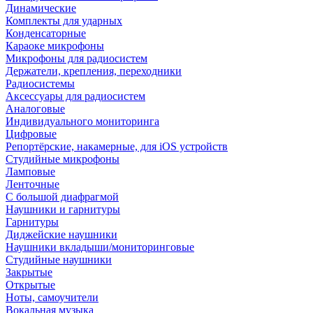
Динамические
Комплекты для ударных
Конденсаторные
Караоке микрофоны
Микрофоны для радиосистем
Держатели, крепления, переходники
Радиосистемы
Аксессуары для радиосистем
Аналоговые
Индивидуального мониторинга
Цифровые
Репортёрские, накамерные, для iOS устройств
Студийные микрофоны
Ламповые
Ленточные
С большой диафрагмой
Наушники и гарнитуры
Гарнитуры
Диджейские наушники
Наушники вкладыши/мониторинговые
Студийные наушники
Закрытые
Открытые
Ноты, самоучители
Вокальная музыка