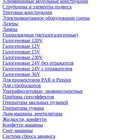
Алюминиевые модульные конструкции
Струбцины и элементы подвеса
Тентовые конструкции
Электромонтажное оборудование сцены
Лазеры
Лампы
Газоразрядные (металогалогенные)
Галогеновые 120V
Галогеновые 12V
Галогеновые 15V
Галогеновые 230V
Галогеновые 24V без отражателя
Галогеновые 24V с отражателем
Галогеновые 36V
Для прожекторов PAR и Pinspot
Для стробоскопов
Ультрафиолетовые, люминесцентные
Приборы спецэффектов
Генераторы мыльных пузырей
Генераторы тумана
Дым-машины, вентиляторы
Жидкости, конфетти
Конфетти машины
Снег-машины
Система сброса занавеса