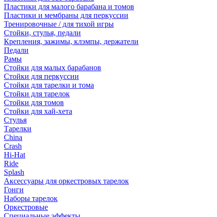
Пластики для малого барабана и томов
Пластики и мембраны для перкуссии
Тренировочные / для тихой игры
Стойки, стулья, педали
Крепления, зажимы, клэмпы, держатели
Педали
Рамы
Стойки для малых барабанов
Стойки для перкуссии
Стойки для тарелки и тома
Стойки для тарелок
Стойки для томов
Стойки для хай-хета
Стулья
Тарелки
China
Crash
Hi-Hat
Ride
Splash
Аксессуары для оркестровых тарелок
Гонги
Наборы тарелок
Оркестровые
Специальные эффекты