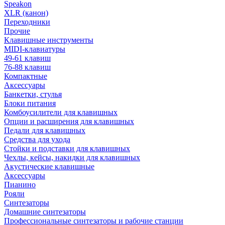
Speakon
XLR (канон)
Переходники
Прочие
Клавишные инструменты
MIDI-клавиатуры
49-61 клавиш
76-88 клавиш
Компактные
Аксессуары
Банкетки, стулья
Блоки питания
Комбоусилители для клавишных
Опции и расширения для клавишных
Педали для клавишных
Средства для ухода
Стойки и подставки для клавишных
Чехлы, кейсы, накидки для клавишных
Акустические клавишные
Аксессуары
Пианино
Рояли
Синтезаторы
Домашние синтезаторы
Профессиональные синтезаторы и рабочие станции