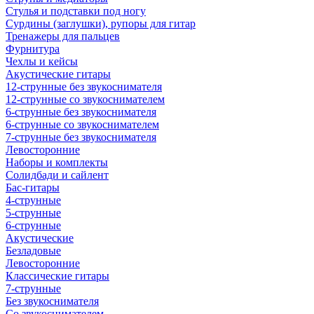
Стулья и подставки под ногу
Сурдины (заглушки), рупоры для гитар
Тренажеры для пальцев
Фурнитура
Чехлы и кейсы
Акустические гитары
12-струнные без звукоснимателя
12-струнные со звукоснимателем
6-струнные без звукоснимателя
6-струнные со звукоснимателем
7-струнные без звукоснимателя
Левосторонние
Наборы и комплекты
Солидбади и сайлент
Бас-гитары
4-струнные
5-струнные
6-струнные
Акустические
Безладовые
Левосторонние
Классические гитары
7-струнные
Без звукоснимателя
Со звукоснимателем