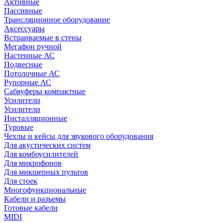
Активные
Пассивные
Трансляционное оборудование
Аксессуары
Встраиваемые в стены
Мегафон ручной
Настенные АС
Подвесные
Потолочные АС
Рупорные АС
Сабвуферы компактные
Усилители
Усилители
Инсталляционные
Туровые
Чехлы и кейсы для звукового оборудования
Для акустических систем
Для комбоусилителей
Для микрофонов
Для микшерных пультов
Для стоек
Многофункциональные
Кабели и разъемы
Готовые кабели
MIDI