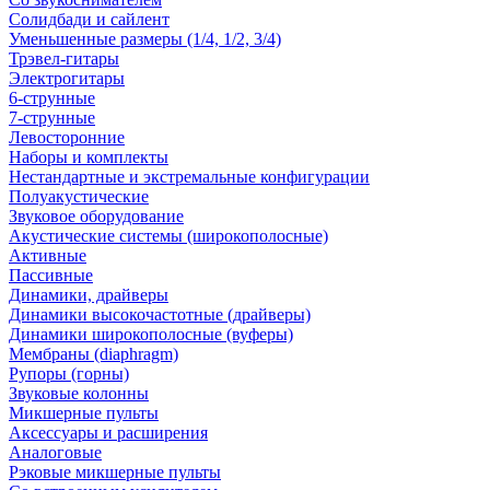
Солидбади и сайлент
Уменьшенные размеры (1/4, 1/2, 3/4)
Трэвел-гитары
Электрогитары
6-струнные
7-струнные
Левосторонние
Наборы и комплекты
Нестандартные и экстремальные конфигурации
Полуакустические
Звуковое оборудование
Акустические системы (широкополосные)
Активные
Пассивные
Динамики, драйверы
Динамики высокочастотные (драйверы)
Динамики широкополосные (вуферы)
Мембраны (diaphragm)
Рупоры (горны)
Звуковые колонны
Микшерные пульты
Аксессуары и расширения
Аналоговые
Рэковые микшерные пульты