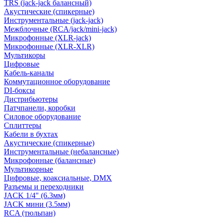
TRS (jack-jack балансный)
Акустические (спикерные)
Инструментальные (jack-jack)
Межблочные (RCA/jack/mini-jack)
Микрофонные (XLR-jack)
Микрофонные (XLR-XLR)
Мультикоры
Цифровые
Кабель-каналы
Коммутационное оборудование
DI-боксы
Дистрибьютеры
Патчпанели, коробки
Силовое оборудование
Сплиттеры
Кабели в бухтах
Акустические (спикерные)
Инструментальные (небалансные)
Микрофонные (балансные)
Мультикорные
Цифровые, коаксиальные, DMX
Разъемы и переходники
JACK 1/4" (6.3мм)
JACK мини (3.5мм)
RCA (тюльпан)