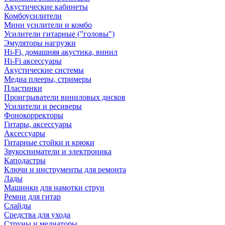
Акустические кабинеты
Комбоусилители
Мини усилители и комбо
Усилители гитарные ("головы")
Эмуляторы нагрузки
Hi-Fi, домашняя акустика, винил
Hi-Fi аксессуары
Акустические системы
Медиа плееры, стримеры
Пластинки
Проигрыватели виниловых дисков
Усилители и ресиверы
Фонокорректоры
Гитары, аксессуары
Аксессуары
Гитарные стойки и крюки
Звукосниматели и электроника
Каподастры
Ключи и инструменты для ремонта
Лады
Машинки для намотки струн
Ремни для гитар
Слайды
Средства для ухода
Струны и медиаторы