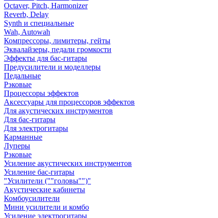
Octaver, Pitch, Harmonizer
Reverb, Delay
Synth и специальные
Wah, Autowah
Компрессоры, лимитеры, гейты
Эквалайзеры, педали громкости
Эффекты для бас-гитары
Предусилители и моделлеры
Педальные
Рэковые
Процессоры эффектов
Аксессуары для процессоров эффектов
Для акустических инструментов
Для бас-гитары
Для электрогитары
Карманные
Луперы
Рэковые
Усиление акустических инструментов
Усиление бас-гитары
"Усилители (""головы"")"
Акустические кабинеты
Комбоусилители
Мини усилители и комбо
Усиление электрогитары