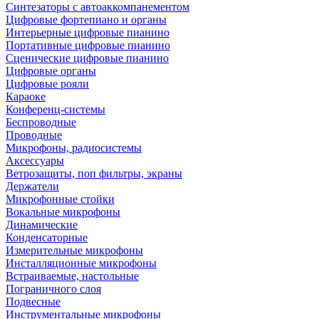
Синтезаторы с автоаккомпанементом
Цифровые фортепиано и органы
Интерьерные цифровые пианино
Портативные цифровые пианино
Сценические цифровые пианино
Цифровые органы
Цифровые рояли
Караоке
Конференц-системы
Беспроводные
Проводные
Микрофоны, радиосистемы
Аксессуары
Ветрозащиты, поп фильтры, экраны
Держатели
Микрофонные стойки
Вокальные микрофоны
Динамические
Конденсаторные
Измерительные микрофоны
Инсталляционные микрофоны
Встраиваемые, настольные
Пограничного слоя
Подвесные
Инструментальные микрофоны