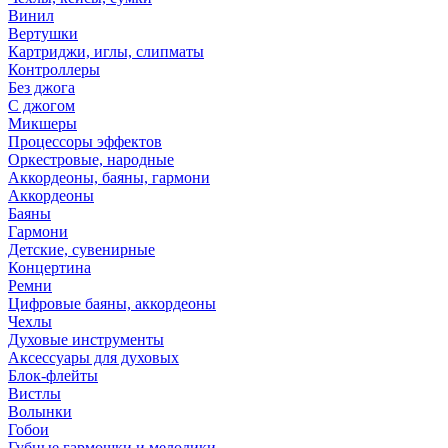
Винил
Вертушки
Картриджи, иглы, слипматы
Контроллеры
Без джога
С джогом
Микшеры
Процессоры эффектов
Оркестровые, народные
Аккордеоны, баяны, гармони
Аккордеоны
Баяны
Гармони
Детские, сувенирные
Концертина
Ремни
Цифровые баяны, аккордеоны
Чехлы
Духовые инструменты
Аксессуары для духовых
Блок-флейты
Вистлы
Волынки
Гобои
Губные гармошки и мелодики