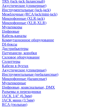
TRS (jack-jack балансный)
Акустические (спикерные)
Инструментальные (jack-jack)
Межблочные (RCA/jack/mini-jack)
Микрофонные (XLR-jack)
Микрофонные (XLR-XLR)
Мультикоры
Цифровые
Кабель-каналы
Коммутационное оборудование
DI-боксы
Дистрибьютеры
Патчпанели, коробки
Силовое оборудование
Сплиттеры
Кабели в бухтах
Акустические (спикерные)
Инструментальные (небалансные)
Микрофонные (балансные)
Мультикорные
Цифровые, коаксиальные, DMX
Разъемы и переходники
JACK 1/4" (6.3мм)
JACK мини (3.5мм)
RCA (тюльпан)