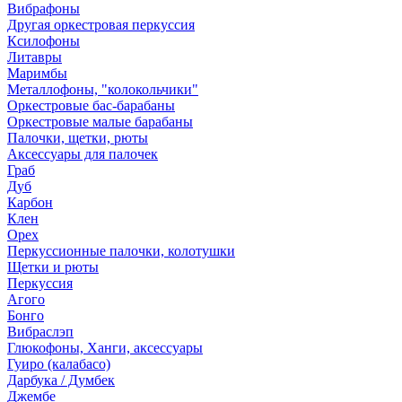
Вибрафоны
Другая оркестровая перкуссия
Ксилофоны
Литавры
Маримбы
Металлофоны, "колокольчики"
Оркестровые бас-барабаны
Оркестровые малые барабаны
Палочки, щетки, рюты
Аксессуары для палочек
Граб
Дуб
Карбон
Клен
Орех
Перкуссионные палочки, колотушки
Щетки и рюты
Перкуссия
Агого
Бонго
Вибраслэп
Глюкофоны, Ханги, аксессуары
Гуиро (калабасо)
Дарбука / Думбек
Джембе