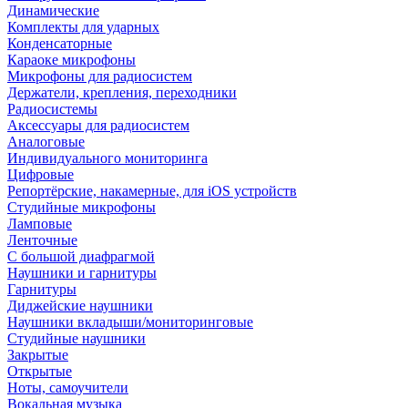
Динамические
Комплекты для ударных
Конденсаторные
Караоке микрофоны
Микрофоны для радиосистем
Держатели, крепления, переходники
Радиосистемы
Аксессуары для радиосистем
Аналоговые
Индивидуального мониторинга
Цифровые
Репортёрские, накамерные, для iOS устройств
Студийные микрофоны
Ламповые
Ленточные
С большой диафрагмой
Наушники и гарнитуры
Гарнитуры
Диджейские наушники
Наушники вкладыши/мониторинговые
Студийные наушники
Закрытые
Открытые
Ноты, самоучители
Вокальная музыка