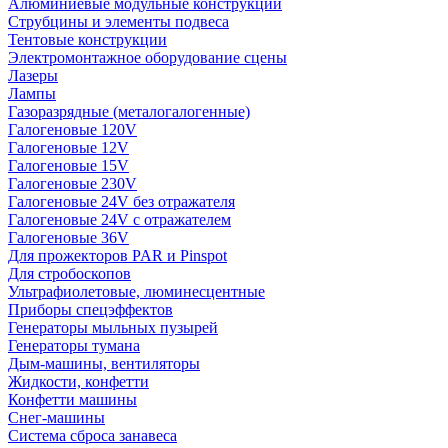
Алюминиевые модульные конструкции
Струбцины и элементы подвеса
Тентовые конструкции
Электромонтажное оборудование сцены
Лазеры
Лампы
Газоразрядные (металогалогенные)
Галогеновые 120V
Галогеновые 12V
Галогеновые 15V
Галогеновые 230V
Галогеновые 24V без отражателя
Галогеновые 24V с отражателем
Галогеновые 36V
Для прожекторов PAR и Pinspot
Для стробоскопов
Ультрафиолетовые, люминесцентные
Приборы спецэффектов
Генераторы мыльных пузырей
Генераторы тумана
Дым-машины, вентиляторы
Жидкости, конфетти
Конфетти машины
Снег-машины
Система сброса занавеса