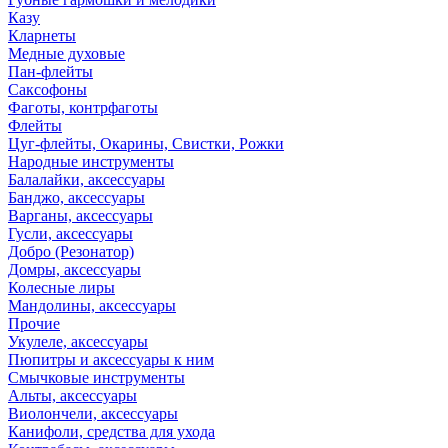
Казу
Кларнеты
Медные духовые
Пан-флейты
Саксофоны
Фаготы, контрфаготы
Флейты
Цуг-флейты, Окарины, Свистки, Рожки
Народные инструменты
Балалайки, аксессуары
Банджо, аксессуары
Варганы, аксессуары
Гусли, аксессуары
Добро (Резонатор)
Домры, аксессуары
Колесные лиры
Мандолины, аксессуары
Прочие
Укулеле, аксессуары
Пюпитры и аксессуары к ним
Смычковые инструменты
Альты, аксессуары
Виолончели, аксессуары
Канифоли, средства для ухода