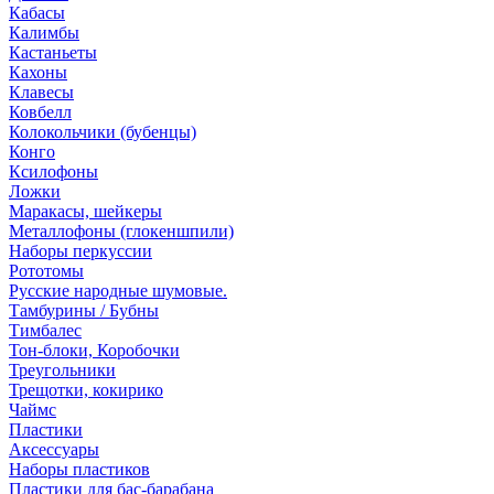
Кабасы
Калимбы
Кастаньеты
Кахоны
Клавесы
Ковбелл
Колокольчики (бубенцы)
Конго
Ксилофоны
Ложки
Маракасы, шейкеры
Металлофоны (глокеншпили)
Наборы перкуссии
Рототомы
Русские народные шумовые.
Тамбурины / Бубны
Тимбалес
Тон-блоки, Коробочки
Треугольники
Трещотки, кокирико
Чаймс
Пластики
Аксессуары
Наборы пластиков
Пластики для бас-барабана