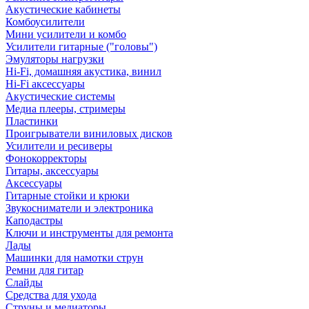
Акустические кабинеты
Комбоусилители
Мини усилители и комбо
Усилители гитарные ("головы")
Эмуляторы нагрузки
Hi-Fi, домашняя акустика, винил
Hi-Fi аксессуары
Акустические системы
Медиа плееры, стримеры
Пластинки
Проигрыватели виниловых дисков
Усилители и ресиверы
Фонокорректоры
Гитары, аксессуары
Аксессуары
Гитарные стойки и крюки
Звукосниматели и электроника
Каподастры
Ключи и инструменты для ремонта
Лады
Машинки для намотки струн
Ремни для гитар
Слайды
Средства для ухода
Струны и медиаторы