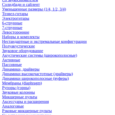
Солидбади и сайлент
Уменьшенные размеры (1/4, 1/2, 3/4)
Трэвел-гитары
Электрогитары
6-струнные
7-струнные
Левосторонние
Наборы и комплекты
Нестандартные и экстремальные конфигурации
Полуакустические
Звуковое оборудование
Акустические системы (широкополосные)
Активные
Пассивные
Динамики, драйверы
Динамики высокочастотные (драйверы)
Динамики широкополосные (вуферы)
Мембраны (diaphragm)
Рупоры (горны)
Звуковые колонны
Микшерные пульты
Аксессуары и расширения
Аналоговые
Рэковые микшерные пульты