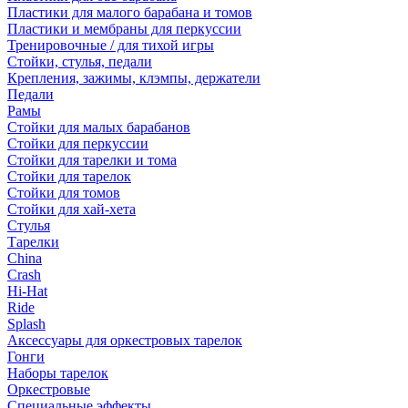
Пластики для малого барабана и томов
Пластики и мембраны для перкуссии
Тренировочные / для тихой игры
Стойки, стулья, педали
Крепления, зажимы, клэмпы, держатели
Педали
Рамы
Стойки для малых барабанов
Стойки для перкуссии
Стойки для тарелки и тома
Стойки для тарелок
Стойки для томов
Стойки для хай-хета
Стулья
Тарелки
China
Crash
Hi-Hat
Ride
Splash
Аксессуары для оркестровых тарелок
Гонги
Наборы тарелок
Оркестровые
Специальные эффекты