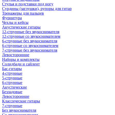
Стулья и подставки под ногу
Сурдины (заглушки), рупоры для гитар
Тренажеры для пальцев
Фурнитура
Чехлы и кейсы
Акустические гитары
12-струнные без звукоснимателя
12-струнные со звукоснимателем
6-струнные без звукоснимателя
6-струнные со звукоснимателем
7-струнные без звукоснимателя
Левосторонние
Наборы и комплекты
Солидбади и сайлент
Бас-гитары
4-струнные
5-струнные
6-струнные
Акустические
Безладовые
Левосторонние
Классические гитары
7-струнные
Без звукоснимателя
Со звукоснимателем