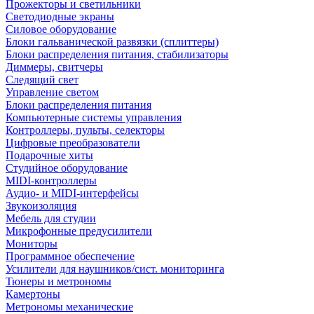
Прожекторы и светильники
Светодиодные экраны
Силовое оборудование
Блоки гальванической развязки (сплиттеры)
Блоки распределения питания, стабилизаторы
Диммеры, свитчеры
Следящий свет
Управление светом
Блоки распределения питания
Компьютерные системы управления
Контроллеры, пульты, селекторы
Цифровые преобразователи
Подарочные хиты
Студийное оборудование
MIDI-контроллеры
Аудио- и MIDI-интерфейсы
Звукоизоляция
Мебель для студии
Микрофонные предусилители
Мониторы
Программное обеспечение
Усилители для наушников/сист. мониторинга
Тюнеры и метрономы
Камертоны
Метрономы механические