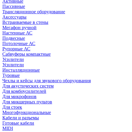
Активные
Пассивные
Трансляционное оборудование
Аксессуары
Встраиваемые в стены
Мегафон ручной
Настенные АС
Подвесные
Потолочные АС
Рупорные АС
Сабвуферы компактные
Усилители
Усилители
Инсталляционные
Туровые
Чехлы и кейсы для звукового оборудования
Для акустических систем
Для комбоусилителей
Для микрофонов
Для микшерных пультов
Для стоек
Многофункциональные
Кабели и разъемы
Готовые кабели
MIDI