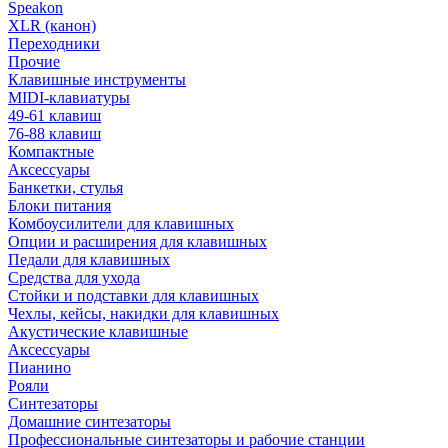
Speakon
XLR (канон)
Переходники
Прочие
Клавишные инструменты
MIDI-клавиатуры
49-61 клавиш
76-88 клавиш
Компактные
Аксессуары
Банкетки, стулья
Блоки питания
Комбоусилители для клавишных
Опции и расширения для клавишных
Педали для клавишных
Средства для ухода
Стойки и подставки для клавишных
Чехлы, кейсы, накидки для клавишных
Акустические клавишные
Аксессуары
Пианино
Рояли
Синтезаторы
Домашние синтезаторы
Профессиональные синтезаторы и рабочие станции