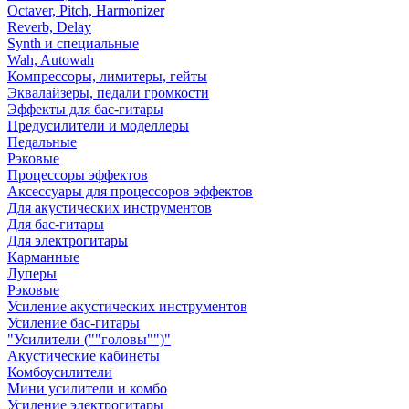
Octaver, Pitch, Harmonizer
Reverb, Delay
Synth и специальные
Wah, Autowah
Компрессоры, лимитеры, гейты
Эквалайзеры, педали громкости
Эффекты для бас-гитары
Предусилители и моделлеры
Педальные
Рэковые
Процессоры эффектов
Аксессуары для процессоров эффектов
Для акустических инструментов
Для бас-гитары
Для электрогитары
Карманные
Луперы
Рэковые
Усиление акустических инструментов
Усиление бас-гитары
"Усилители (""головы"")"
Акустические кабинеты
Комбоусилители
Мини усилители и комбо
Усиление электрогитары