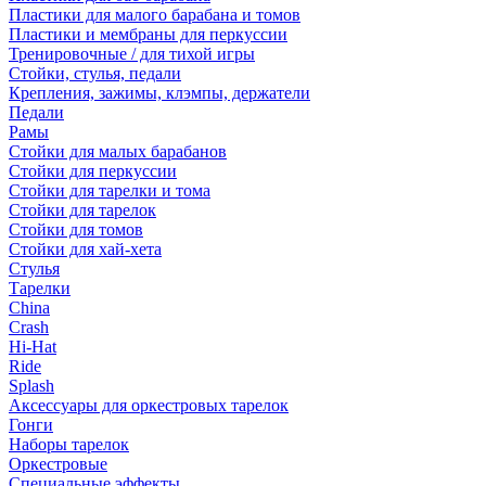
Пластики для малого барабана и томов
Пластики и мембраны для перкуссии
Тренировочные / для тихой игры
Стойки, стулья, педали
Крепления, зажимы, клэмпы, держатели
Педали
Рамы
Стойки для малых барабанов
Стойки для перкуссии
Стойки для тарелки и тома
Стойки для тарелок
Стойки для томов
Стойки для хай-хета
Стулья
Тарелки
China
Crash
Hi-Hat
Ride
Splash
Аксессуары для оркестровых тарелок
Гонги
Наборы тарелок
Оркестровые
Специальные эффекты