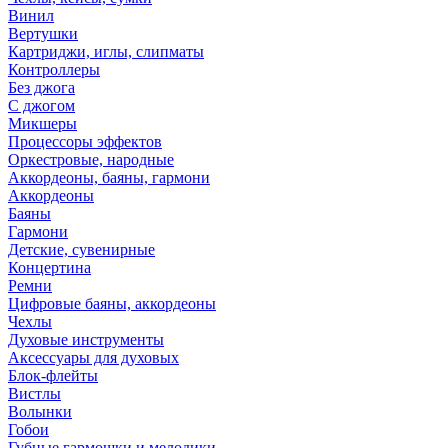
Винил
Вертушки
Картриджи, иглы, слипматы
Контроллеры
Без джога
С джогом
Микшеры
Процессоры эффектов
Оркестровые, народные
Аккордеоны, баяны, гармони
Аккордеоны
Баяны
Гармони
Детские, сувенирные
Концертина
Ремни
Цифровые баяны, аккордеоны
Чехлы
Духовые инструменты
Аксессуары для духовых
Блок-флейты
Вистлы
Волынки
Гобои
Губные гармошки и мелодики