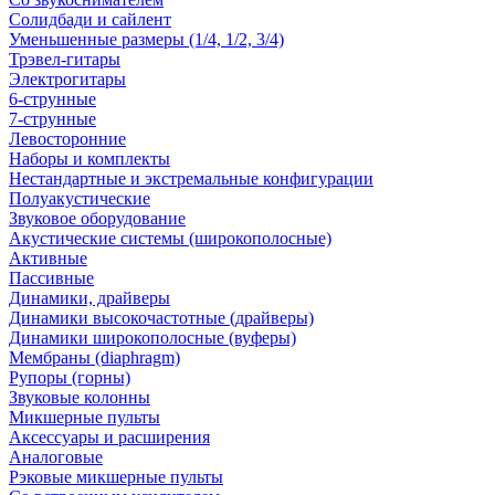
Солидбади и сайлент
Уменьшенные размеры (1/4, 1/2, 3/4)
Трэвел-гитары
Электрогитары
6-струнные
7-струнные
Левосторонние
Наборы и комплекты
Нестандартные и экстремальные конфигурации
Полуакустические
Звуковое оборудование
Акустические системы (широкополосные)
Активные
Пассивные
Динамики, драйверы
Динамики высокочастотные (драйверы)
Динамики широкополосные (вуферы)
Мембраны (diaphragm)
Рупоры (горны)
Звуковые колонны
Микшерные пульты
Аксессуары и расширения
Аналоговые
Рэковые микшерные пульты