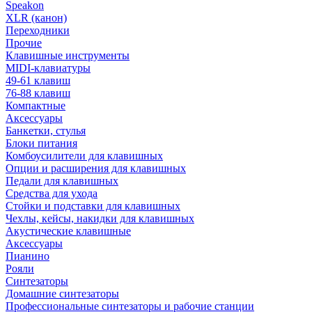
Speakon
XLR (канон)
Переходники
Прочие
Клавишные инструменты
MIDI-клавиатуры
49-61 клавиш
76-88 клавиш
Компактные
Аксессуары
Банкетки, стулья
Блоки питания
Комбоусилители для клавишных
Опции и расширения для клавишных
Педали для клавишных
Средства для ухода
Стойки и подставки для клавишных
Чехлы, кейсы, накидки для клавишных
Акустические клавишные
Аксессуары
Пианино
Рояли
Синтезаторы
Домашние синтезаторы
Профессиональные синтезаторы и рабочие станции