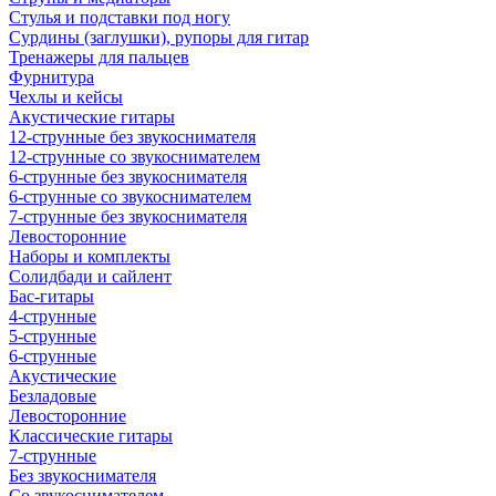
Стулья и подставки под ногу
Сурдины (заглушки), рупоры для гитар
Тренажеры для пальцев
Фурнитура
Чехлы и кейсы
Акустические гитары
12-струнные без звукоснимателя
12-струнные со звукоснимателем
6-струнные без звукоснимателя
6-струнные со звукоснимателем
7-струнные без звукоснимателя
Левосторонние
Наборы и комплекты
Солидбади и сайлент
Бас-гитары
4-струнные
5-струнные
6-струнные
Акустические
Безладовые
Левосторонние
Классические гитары
7-струнные
Без звукоснимателя
Со звукоснимателем