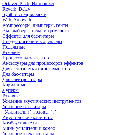
Octaver, Pitch, Harmonizer
Reverb, Delay
Synth и специальные
Wah, Autowah
Компрессоры, лимитеры, гейты
Эквалайзеры, педали громкости
Эффекты для бас-гитары
Предусилители и моделлеры
Педальные
Рэковые
Процессоры эффектов
Аксессуары для процессоров эффектов
Для акустических инструментов
Для бас-гитары
Для электрогитары
Карманные
Луперы
Рэковые
Усиление акустических инструментов
Усиление бас-гитары
"Усилители (""головы"")"
Акустические кабинеты
Комбоусилители
Мини усилители и комбо
Усиление электрогитары