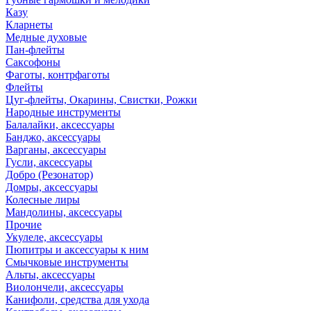
Казу
Кларнеты
Медные духовые
Пан-флейты
Саксофоны
Фаготы, контрфаготы
Флейты
Цуг-флейты, Окарины, Свистки, Рожки
Народные инструменты
Балалайки, аксессуары
Банджо, аксессуары
Варганы, аксессуары
Гусли, аксессуары
Добро (Резонатор)
Домры, аксессуары
Колесные лиры
Мандолины, аксессуары
Прочие
Укулеле, аксессуары
Пюпитры и аксессуары к ним
Смычковые инструменты
Альты, аксессуары
Виолончели, аксессуары
Канифоли, средства для ухода