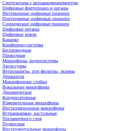
Синтезаторы с автоаккомпанементом
Цифровые фортепиано и органы
Интерьерные цифровые пианино
Портативные цифровые пианино
Сценические цифровые пианино
Цифровые органы
Цифровые рояли
Караоке
Конференц-системы
Беспроводные
Проводные
Микрофоны, радиосистемы
Аксессуары
Ветрозащиты, поп фильтры, экраны
Держатели
Микрофонные стойки
Вокальные микрофоны
Динамические
Конденсаторные
Измерительные микрофоны
Инсталляционные микрофоны
Встраиваемые, настольные
Пограничного слоя
Подвесные
Инструментальные микрофоны