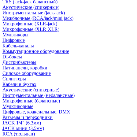
TRS (jack-jack балансный)
Акустические (спикерные)
Инструментальные (jack-jack)
Межблочные (RCA/jack/mini-jack)
Микрофонные (XLR-jack)
Микрофонные (XLR-XLR)
Мультикоры
Цифровые
Кабель-каналы
Коммутационное оборудование
DI-боксы
Дистрибьютеры
Патчпанели, коробки
Силовое оборудование
Сплиттеры
Кабели в бухтах
Акустические (спикерные)
Инструментальные (небалансные)
Микрофонные (балансные)
Мультикорные
Цифровые, коаксиальные, DMX
Разъемы и переходники
JACK 1/4" (6.3мм)
JACK мини (3.5мм)
RCA (тюльпан)