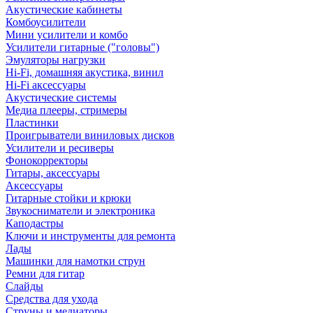
Акустические кабинеты
Комбоусилители
Мини усилители и комбо
Усилители гитарные ("головы")
Эмуляторы нагрузки
Hi-Fi, домашняя акустика, винил
Hi-Fi аксессуары
Акустические системы
Медиа плееры, стримеры
Пластинки
Проигрыватели виниловых дисков
Усилители и ресиверы
Фонокорректоры
Гитары, аксессуары
Аксессуары
Гитарные стойки и крюки
Звукосниматели и электроника
Каподастры
Ключи и инструменты для ремонта
Лады
Машинки для намотки струн
Ремни для гитар
Слайды
Средства для ухода
Струны и медиаторы