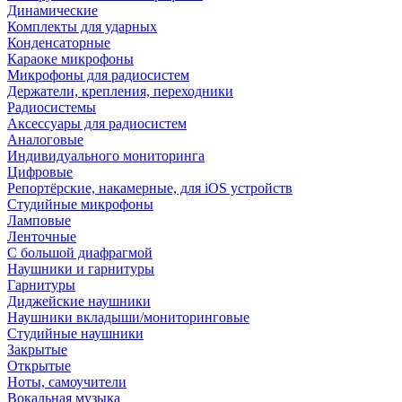
Динамические
Комплекты для ударных
Конденсаторные
Караоке микрофоны
Микрофоны для радиосистем
Держатели, крепления, переходники
Радиосистемы
Аксессуары для радиосистем
Аналоговые
Индивидуального мониторинга
Цифровые
Репортёрские, накамерные, для iOS устройств
Студийные микрофоны
Ламповые
Ленточные
С большой диафрагмой
Наушники и гарнитуры
Гарнитуры
Диджейские наушники
Наушники вкладыши/мониторинговые
Студийные наушники
Закрытые
Открытые
Ноты, самоучители
Вокальная музыка