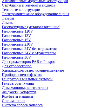
Алюминиевые модульные конструкции
Струбцины и элементы подвеса
Тентовые конструкции
Электромонтажное оборудование сцены
Лазеры
Лампы
Газоразрядные (металогалогенные)
Галогеновые 120V
Галогеновые 12V
Галогеновые 15V
Галогеновые 230V
Галогеновые 24V без отражателя
Галогеновые 24V с отражателем
Галогеновые 36V
Для прожекторов PAR и Pinspot
Для стробоскопов
Ультрафиолетовые, люминесцентные
Приборы спецэффектов
Генераторы мыльных пузырей
Генераторы тумана
Дым-машины, вентиляторы
Жидкости, конфетти
Конфетти машины
Снег-машины
Система сброса занавеса