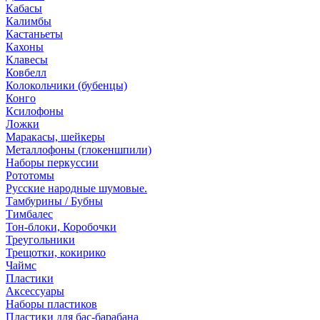
Кабасы
Калимбы
Кастаньеты
Кахоны
Клавесы
Ковбелл
Колокольчики (бубенцы)
Конго
Ксилофоны
Ложки
Маракасы, шейкеры
Металлофоны (глокеншпили)
Наборы перкуссии
Рототомы
Русские народные шумовые.
Тамбурины / Бубны
Тимбалес
Тон-блоки, Коробочки
Треугольники
Трещотки, кокирико
Чаймс
Пластики
Аксессуары
Наборы пластиков
Пластики для бас-барабана