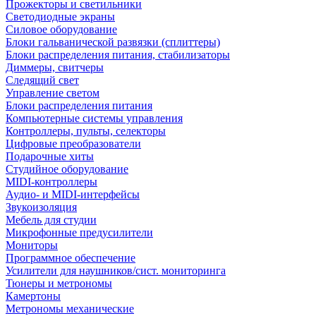
Прожекторы и светильники
Светодиодные экраны
Силовое оборудование
Блоки гальванической развязки (сплиттеры)
Блоки распределения питания, стабилизаторы
Диммеры, свитчеры
Следящий свет
Управление светом
Блоки распределения питания
Компьютерные системы управления
Контроллеры, пульты, селекторы
Цифровые преобразователи
Подарочные хиты
Студийное оборудование
MIDI-контроллеры
Аудио- и MIDI-интерфейсы
Звукоизоляция
Мебель для студии
Микрофонные предусилители
Мониторы
Программное обеспечение
Усилители для наушников/сист. мониторинга
Тюнеры и метрономы
Камертоны
Метрономы механические