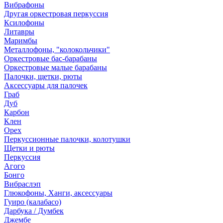
Вибрафоны
Другая оркестровая перкуссия
Ксилофоны
Литавры
Маримбы
Металлофоны, "колокольчики"
Оркестровые бас-барабаны
Оркестровые малые барабаны
Палочки, щетки, рюты
Аксессуары для палочек
Граб
Дуб
Карбон
Клен
Орех
Перкуссионные палочки, колотушки
Щетки и рюты
Перкуссия
Агого
Бонго
Вибраслэп
Глюкофоны, Ханги, аксессуары
Гуиро (калабасо)
Дарбука / Думбек
Джембе