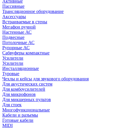
Активные
Пассивные
Трансляционное оборудование
Аксессуары
Встраиваемые в стены
Мегафон ручной
Настенные АС
Подвесные
Потолочные АС
Рупорные АС
Сабвуферы компактные
Усилители
Усилители
Инсталляционные
Туровые
Чехлы и кейсы для звукового оборудования
Для акустических систем
Для комбоусилителей
Для микрофонов
Для микшерных пультов
Для стоек
Многофункциональные
Кабели и разъемы
Готовые кабели
MIDI