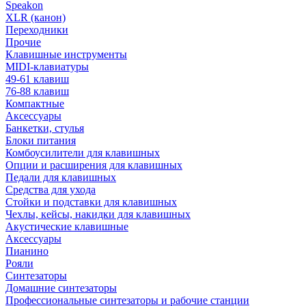
Speakon
XLR (канон)
Переходники
Прочие
Клавишные инструменты
MIDI-клавиатуры
49-61 клавиш
76-88 клавиш
Компактные
Аксессуары
Банкетки, стулья
Блоки питания
Комбоусилители для клавишных
Опции и расширения для клавишных
Педали для клавишных
Средства для ухода
Стойки и подставки для клавишных
Чехлы, кейсы, накидки для клавишных
Акустические клавишные
Аксессуары
Пианино
Рояли
Синтезаторы
Домашние синтезаторы
Профессиональные синтезаторы и рабочие станции