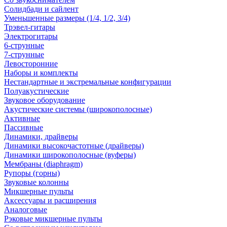
Солидбади и сайлент
Уменьшенные размеры (1/4, 1/2, 3/4)
Трэвел-гитары
Электрогитары
6-струнные
7-струнные
Левосторонние
Наборы и комплекты
Нестандартные и экстремальные конфигурации
Полуакустические
Звуковое оборудование
Акустические системы (широкополосные)
Активные
Пассивные
Динамики, драйверы
Динамики высокочастотные (драйверы)
Динамики широкополосные (вуферы)
Мембраны (diaphragm)
Рупоры (горны)
Звуковые колонны
Микшерные пульты
Аксессуары и расширения
Аналоговые
Рэковые микшерные пульты