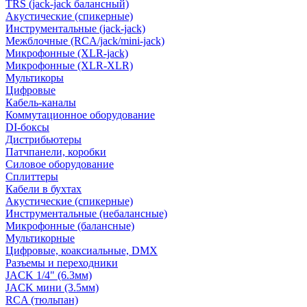
TRS (jack-jack балансный)
Акустические (спикерные)
Инструментальные (jack-jack)
Межблочные (RCA/jack/mini-jack)
Микрофонные (XLR-jack)
Микрофонные (XLR-XLR)
Мультикоры
Цифровые
Кабель-каналы
Коммутационное оборудование
DI-боксы
Дистрибьютеры
Патчпанели, коробки
Силовое оборудование
Сплиттеры
Кабели в бухтах
Акустические (спикерные)
Инструментальные (небалансные)
Микрофонные (балансные)
Мультикорные
Цифровые, коаксиальные, DMX
Разъемы и переходники
JACK 1/4" (6.3мм)
JACK мини (3.5мм)
RCA (тюльпан)