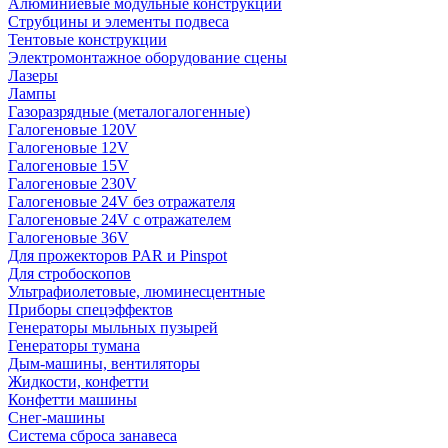
Алюминиевые модульные конструкции
Струбцины и элементы подвеса
Тентовые конструкции
Электромонтажное оборудование сцены
Лазеры
Лампы
Газоразрядные (металогалогенные)
Галогеновые 120V
Галогеновые 12V
Галогеновые 15V
Галогеновые 230V
Галогеновые 24V без отражателя
Галогеновые 24V с отражателем
Галогеновые 36V
Для прожекторов PAR и Pinspot
Для стробоскопов
Ультрафиолетовые, люминесцентные
Приборы спецэффектов
Генераторы мыльных пузырей
Генераторы тумана
Дым-машины, вентиляторы
Жидкости, конфетти
Конфетти машины
Снег-машины
Система сброса занавеса