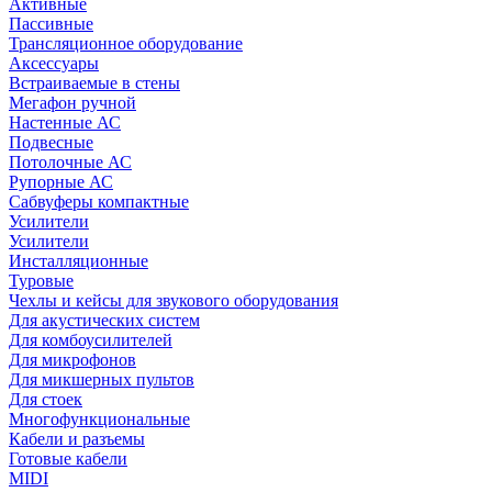
Активные
Пассивные
Трансляционное оборудование
Аксессуары
Встраиваемые в стены
Мегафон ручной
Настенные АС
Подвесные
Потолочные АС
Рупорные АС
Сабвуферы компактные
Усилители
Усилители
Инсталляционные
Туровые
Чехлы и кейсы для звукового оборудования
Для акустических систем
Для комбоусилителей
Для микрофонов
Для микшерных пультов
Для стоек
Многофункциональные
Кабели и разъемы
Готовые кабели
MIDI