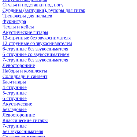
Стулья и подставки под ногу
Сурдины (заглушки), рупоры для гитар
Тренажеры для пальцев
Фурнитура
Чехлы и кейсы
Акустические гитары
12-струнные без звукоснимателя
12-струнные со звукоснимателем
6-струнные без звукоснимателя
6-струнные со звукоснимателем
7-струнные без звукоснимателя
Левосторонние
Наборы и комплекты
Солидбади и сайлент
Бас-гитары
4-струнные
5-струнные
6-струнные
Акустические
Безладовые
Левосторонние
Классические гитары
7-струнные
Без звукоснимателя
Со звукоснимателем