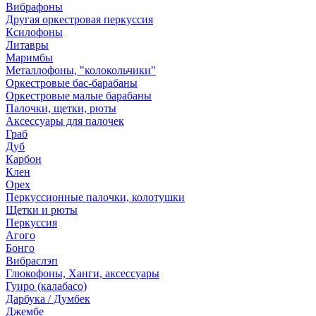
Вибрафоны
Другая оркестровая перкуссия
Ксилофоны
Литавры
Маримбы
Металлофоны, "колокольчики"
Оркестровые бас-барабаны
Оркестровые малые барабаны
Палочки, щетки, рюты
Аксессуары для палочек
Граб
Дуб
Карбон
Клен
Орех
Перкуссионные палочки, колотушки
Щетки и рюты
Перкуссия
Агого
Бонго
Вибраслэп
Глюкофоны, Ханги, аксессуары
Гуиро (калабасо)
Дарбука / Думбек
Джембе