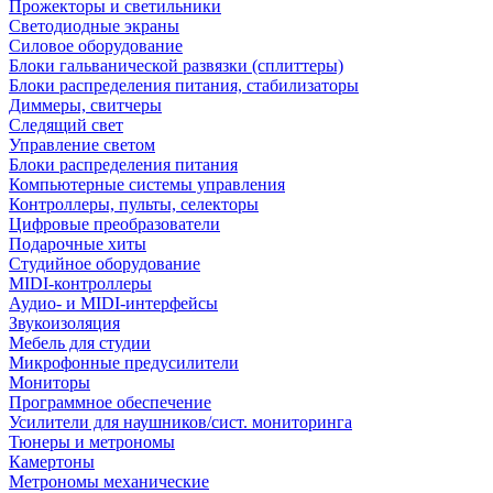
Прожекторы и светильники
Светодиодные экраны
Силовое оборудование
Блоки гальванической развязки (сплиттеры)
Блоки распределения питания, стабилизаторы
Диммеры, свитчеры
Следящий свет
Управление светом
Блоки распределения питания
Компьютерные системы управления
Контроллеры, пульты, селекторы
Цифровые преобразователи
Подарочные хиты
Студийное оборудование
MIDI-контроллеры
Аудио- и MIDI-интерфейсы
Звукоизоляция
Мебель для студии
Микрофонные предусилители
Мониторы
Программное обеспечение
Усилители для наушников/сист. мониторинга
Тюнеры и метрономы
Камертоны
Метрономы механические