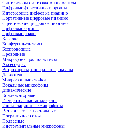
Синтезаторы с автоаккомпанементом
Цифровые фортепиано и органы
Интерьерные цифровые пианино
Портативные цифровые пианино
Сценические цифровые пианино
Цифровые органы
Цифровые рояли
Караоке
Конференц-системы
Беспроводные
Проводные
Микрофоны, радиосистемы
Аксессуары
Ветрозащиты, поп фильтры, экраны
Держатели
Микрофонные стойки
Вокальные микрофоны
Динамические
Конденсаторные
Измерительные микрофоны
Инсталляционные микрофоны
Встраиваемые, настольные
Пограничного слоя
Подвесные
Инструментальные микрофоны