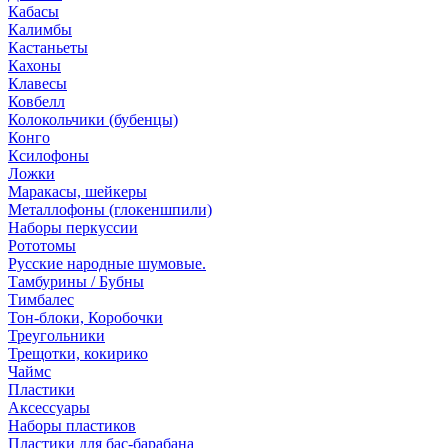
Кабасы
Калимбы
Кастаньеты
Кахоны
Клавесы
Ковбелл
Колокольчики (бубенцы)
Конго
Ксилофоны
Ложки
Маракасы, шейкеры
Металлофоны (глокеншпили)
Наборы перкуссии
Рототомы
Русские народные шумовые.
Тамбурины / Бубны
Тимбалес
Тон-блоки, Коробочки
Треугольники
Трещотки, кокирико
Чаймс
Пластики
Аксессуары
Наборы пластиков
Пластики для бас-барабана