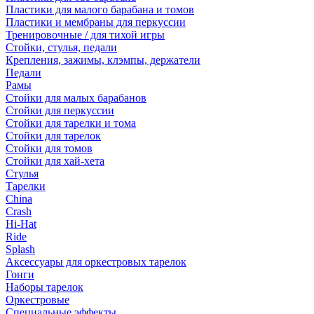
Пластики для малого барабана и томов
Пластики и мембраны для перкуссии
Тренировочные / для тихой игры
Стойки, стулья, педали
Крепления, зажимы, клэмпы, держатели
Педали
Рамы
Стойки для малых барабанов
Стойки для перкуссии
Стойки для тарелки и тома
Стойки для тарелок
Стойки для томов
Стойки для хай-хета
Стулья
Тарелки
China
Crash
Hi-Hat
Ride
Splash
Аксессуары для оркестровых тарелок
Гонги
Наборы тарелок
Оркестровые
Специальные эффекты