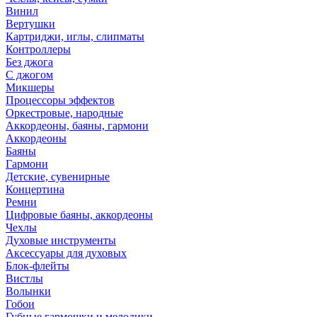
Винил
Вертушки
Картриджи, иглы, слипматы
Контроллеры
Без джога
С джогом
Микшеры
Процессоры эффектов
Оркестровые, народные
Аккордеоны, баяны, гармони
Аккордеоны
Баяны
Гармони
Детские, сувенирные
Концертина
Ремни
Цифровые баяны, аккордеоны
Чехлы
Духовые инструменты
Аксессуары для духовых
Блок-флейты
Вистлы
Волынки
Гобои
Губные гармошки и мелодики