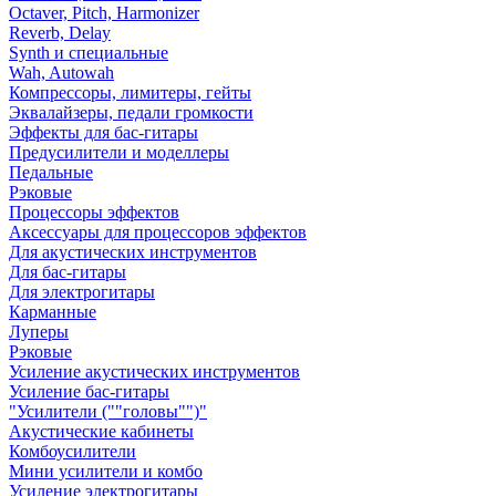
Octaver, Pitch, Harmonizer
Reverb, Delay
Synth и специальные
Wah, Autowah
Компрессоры, лимитеры, гейты
Эквалайзеры, педали громкости
Эффекты для бас-гитары
Предусилители и моделлеры
Педальные
Рэковые
Процессоры эффектов
Аксессуары для процессоров эффектов
Для акустических инструментов
Для бас-гитары
Для электрогитары
Карманные
Луперы
Рэковые
Усиление акустических инструментов
Усиление бас-гитары
"Усилители (""головы"")"
Акустические кабинеты
Комбоусилители
Мини усилители и комбо
Усиление электрогитары