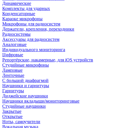
Динамические
Комплекты для ударных
Конденсаторные
Караоке микрофоны
Микрофоны для радиосистем
Держатели, крепления, переходники
Радиосистемы
Аксессуары для радиосистем
Аналоговые
Индивидуального мониторинга
Цифровые
Репортёрские, накамерные, для iOS устройств
Студийные микрофоны
Ламповые
Ленточные
С большой диафрагмой
Наушники и гарнитуры
Гарнитуры
Диджейские наушники
Наушники вкладыши/мониторинговые
Студийные наушники
Закрытые
Открытые
Ноты, самоучители
Вокальная музыка