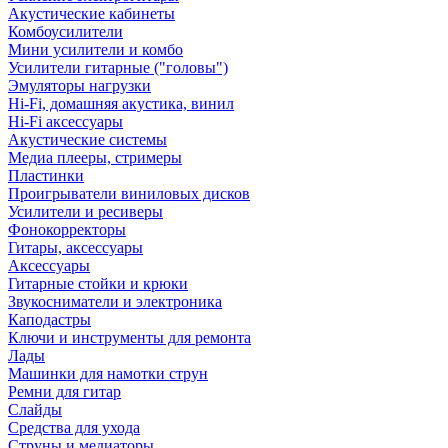
Акустические кабинеты
Комбоусилители
Мини усилители и комбо
Усилители гитарные ("головы")
Эмуляторы нагрузки
Hi-Fi, домашняя акустика, винил
Hi-Fi аксессуары
Акустические системы
Медиа плееры, стримеры
Пластинки
Проигрыватели виниловых дисков
Усилители и ресиверы
Фонокорректоры
Гитары, аксессуары
Аксессуары
Гитарные стойки и крюки
Звукосниматели и электроника
Каподастры
Ключи и инструменты для ремонта
Лады
Машинки для намотки струн
Ремни для гитар
Слайды
Средства для ухода
Струны и медиаторы