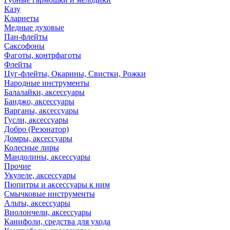
Казу
Кларнеты
Медные духовые
Пан-флейты
Саксофоны
Фаготы, контрфаготы
Флейты
Цуг-флейты, Окарины, Свистки, Рожки
Народные инструменты
Балалайки, аксессуары
Банджо, аксессуары
Варганы, аксессуары
Гусли, аксессуары
Добро (Резонатор)
Домры, аксессуары
Колесные лиры
Мандолины, аксессуары
Прочие
Укулеле, аксессуары
Пюпитры и аксессуары к ним
Смычковые инструменты
Альты, аксессуары
Виолончели, аксессуары
Канифоли, средства для ухода