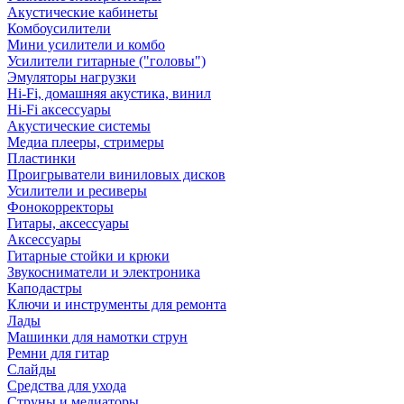
Акустические кабинеты
Комбоусилители
Мини усилители и комбо
Усилители гитарные ("головы")
Эмуляторы нагрузки
Hi-Fi, домашняя акустика, винил
Hi-Fi аксессуары
Акустические системы
Медиа плееры, стримеры
Пластинки
Проигрыватели виниловых дисков
Усилители и ресиверы
Фонокорректоры
Гитары, аксессуары
Аксессуары
Гитарные стойки и крюки
Звукосниматели и электроника
Каподастры
Ключи и инструменты для ремонта
Лады
Машинки для намотки струн
Ремни для гитар
Слайды
Средства для ухода
Струны и медиаторы