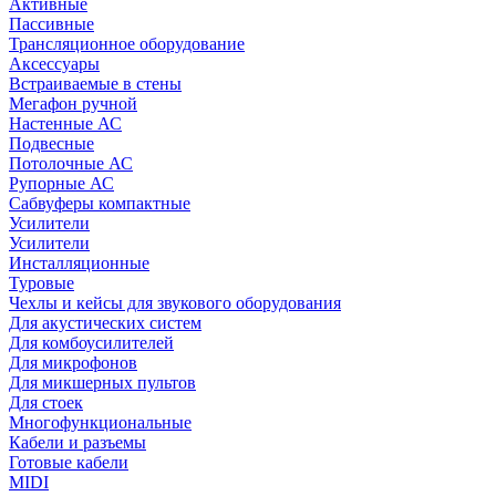
Активные
Пассивные
Трансляционное оборудование
Аксессуары
Встраиваемые в стены
Мегафон ручной
Настенные АС
Подвесные
Потолочные АС
Рупорные АС
Сабвуферы компактные
Усилители
Усилители
Инсталляционные
Туровые
Чехлы и кейсы для звукового оборудования
Для акустических систем
Для комбоусилителей
Для микрофонов
Для микшерных пультов
Для стоек
Многофункциональные
Кабели и разъемы
Готовые кабели
MIDI