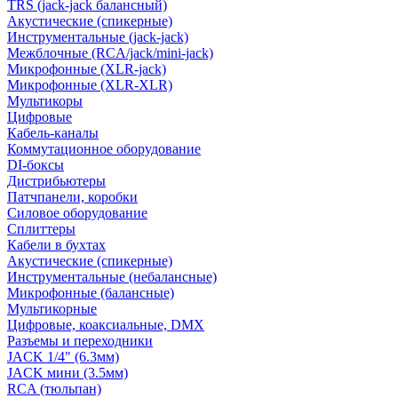
TRS (jack-jack балансный)
Акустические (спикерные)
Инструментальные (jack-jack)
Межблочные (RCA/jack/mini-jack)
Микрофонные (XLR-jack)
Микрофонные (XLR-XLR)
Мультикоры
Цифровые
Кабель-каналы
Коммутационное оборудование
DI-боксы
Дистрибьютеры
Патчпанели, коробки
Силовое оборудование
Сплиттеры
Кабели в бухтах
Акустические (спикерные)
Инструментальные (небалансные)
Микрофонные (балансные)
Мультикорные
Цифровые, коаксиальные, DMX
Разъемы и переходники
JACK 1/4" (6.3мм)
JACK мини (3.5мм)
RCA (тюльпан)