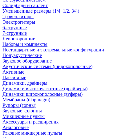
Солидбади и сайлент
Уменьшенные размеры (1/4, 1/2, 3/4)
Трэвел-гитары
Электрогитары
6-струнные
7-струнные
Левосторонние
Наборы и комплекты
Нестандартные и экстремальные конфигурации
Полуакустические
Звуковое оборудование
Акустические системы (широкополосные)
Активные
Пассивные
Динамики, драйверы
Динамики высокочастотные (драйверы)
Динамики широкополосные (вуферы)
Мембраны (diaphragm)
Рупоры (горны)
Звуковые колонны
Микшерные пульты
Аксессуары и расширения
Аналоговые
Рэковые микшерные пульты