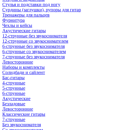
Стулья и подставки под ногу
Сурдины (заглушки), рупоры для гитар
Тренажеры для пальцев
Фурнитура
Чехлы и кейсы
Акустические гитары
12-струнные без звукоснимателя
12-струнные со звукоснимателем
6-струнные без звукоснимателя
6-струнные со звукоснимателем
7-струнные без звукоснимателя
Левосторонние
Наборы и комплекты
Солидбади и сайлент
Бас-гитары
4-струнные
5-струнные
6-струнные
Акустические
Безладовые
Левосторонние
Классические гитары
7-струнные
Без звукоснимателя
Со звукоснимателем