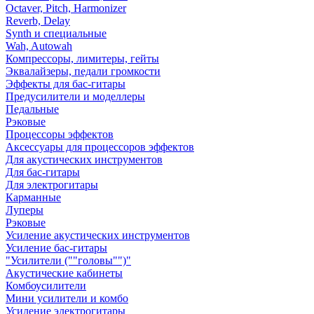
Octaver, Pitch, Harmonizer
Reverb, Delay
Synth и специальные
Wah, Autowah
Компрессоры, лимитеры, гейты
Эквалайзеры, педали громкости
Эффекты для бас-гитары
Предусилители и моделлеры
Педальные
Рэковые
Процессоры эффектов
Аксессуары для процессоров эффектов
Для акустических инструментов
Для бас-гитары
Для электрогитары
Карманные
Луперы
Рэковые
Усиление акустических инструментов
Усиление бас-гитары
"Усилители (""головы"")"
Акустические кабинеты
Комбоусилители
Мини усилители и комбо
Усиление электрогитары