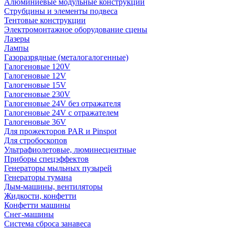
Алюминиевые модульные конструкции
Струбцины и элементы подвеса
Тентовые конструкции
Электромонтажное оборудование сцены
Лазеры
Лампы
Газоразрядные (металогалогенные)
Галогеновые 120V
Галогеновые 12V
Галогеновые 15V
Галогеновые 230V
Галогеновые 24V без отражателя
Галогеновые 24V с отражателем
Галогеновые 36V
Для прожекторов PAR и Pinspot
Для стробоскопов
Ультрафиолетовые, люминесцентные
Приборы спецэффектов
Генераторы мыльных пузырей
Генераторы тумана
Дым-машины, вентиляторы
Жидкости, конфетти
Конфетти машины
Снег-машины
Система сброса занавеса