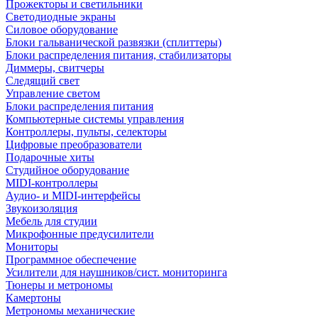
Прожекторы и светильники
Светодиодные экраны
Силовое оборудование
Блоки гальванической развязки (сплиттеры)
Блоки распределения питания, стабилизаторы
Диммеры, свитчеры
Следящий свет
Управление светом
Блоки распределения питания
Компьютерные системы управления
Контроллеры, пульты, селекторы
Цифровые преобразователи
Подарочные хиты
Студийное оборудование
MIDI-контроллеры
Аудио- и MIDI-интерфейсы
Звукоизоляция
Мебель для студии
Микрофонные предусилители
Мониторы
Программное обеспечение
Усилители для наушников/сист. мониторинга
Тюнеры и метрономы
Камертоны
Метрономы механические