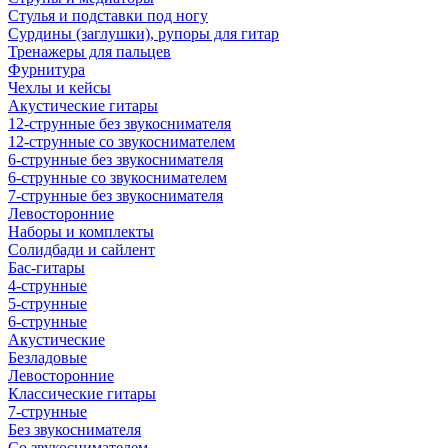
Стулья и подставки под ногу
Сурдины (заглушки), рупоры для гитар
Тренажеры для пальцев
Фурнитура
Чехлы и кейсы
Акустические гитары
12-струнные без звукоснимателя
12-струнные со звукоснимателем
6-струнные без звукоснимателя
6-струнные со звукоснимателем
7-струнные без звукоснимателя
Левосторонние
Наборы и комплекты
Солидбади и сайлент
Бас-гитары
4-струнные
5-струнные
6-струнные
Акустические
Безладовые
Левосторонние
Классические гитары
7-струнные
Без звукоснимателя
Со звукоснимателем