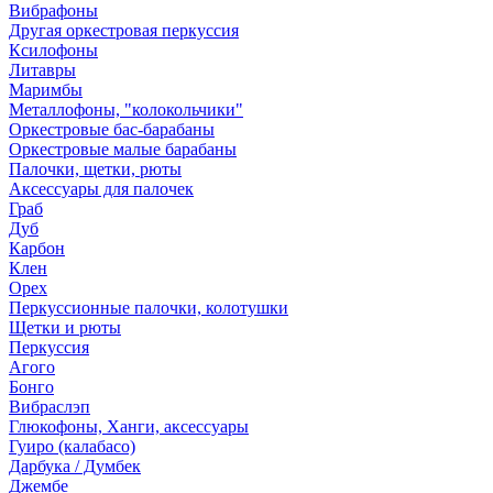
Вибрафоны
Другая оркестровая перкуссия
Ксилофоны
Литавры
Маримбы
Металлофоны, "колокольчики"
Оркестровые бас-барабаны
Оркестровые малые барабаны
Палочки, щетки, рюты
Аксессуары для палочек
Граб
Дуб
Карбон
Клен
Орех
Перкуссионные палочки, колотушки
Щетки и рюты
Перкуссия
Агого
Бонго
Вибраслэп
Глюкофоны, Ханги, аксессуары
Гуиро (калабасо)
Дарбука / Думбек
Джембе