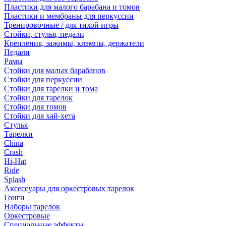
Пластики для малого барабана и томов
Пластики и мембраны для перкуссии
Тренировочные / для тихой игры
Стойки, стулья, педали
Крепления, зажимы, клэмпы, держатели
Педали
Рамы
Стойки для малых барабанов
Стойки для перкуссии
Стойки для тарелки и тома
Стойки для тарелок
Стойки для томов
Стойки для хай-хета
Стулья
Тарелки
China
Crash
Hi-Hat
Ride
Splash
Аксессуары для оркестровых тарелок
Гонги
Наборы тарелок
Оркестровые
Специальные эффекты