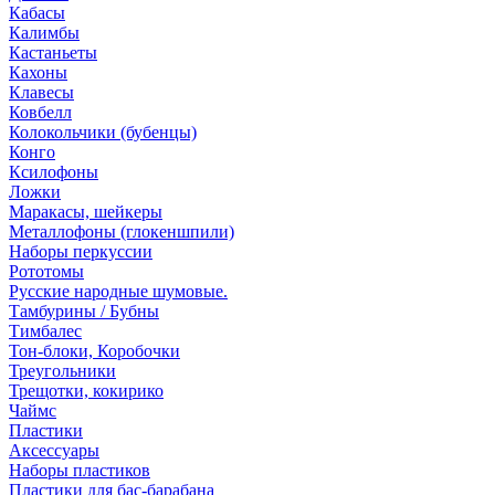
Кабасы
Калимбы
Кастаньеты
Кахоны
Клавесы
Ковбелл
Колокольчики (бубенцы)
Конго
Ксилофоны
Ложки
Маракасы, шейкеры
Металлофоны (глокеншпили)
Наборы перкуссии
Рототомы
Русские народные шумовые.
Тамбурины / Бубны
Тимбалес
Тон-блоки, Коробочки
Треугольники
Трещотки, кокирико
Чаймс
Пластики
Аксессуары
Наборы пластиков
Пластики для бас-барабана