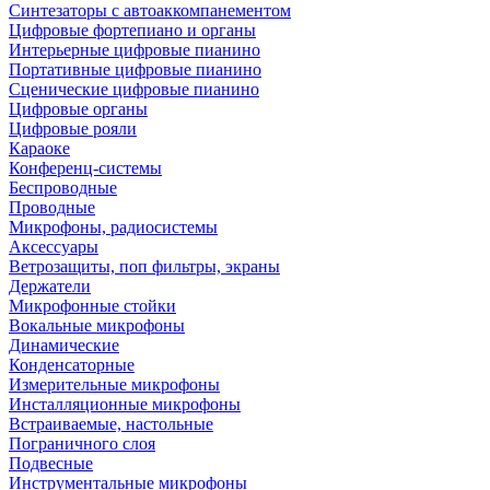
Синтезаторы с автоаккомпанементом
Цифровые фортепиано и органы
Интерьерные цифровые пианино
Портативные цифровые пианино
Сценические цифровые пианино
Цифровые органы
Цифровые рояли
Караоке
Конференц-системы
Беспроводные
Проводные
Микрофоны, радиосистемы
Аксессуары
Ветрозащиты, поп фильтры, экраны
Держатели
Микрофонные стойки
Вокальные микрофоны
Динамические
Конденсаторные
Измерительные микрофоны
Инсталляционные микрофоны
Встраиваемые, настольные
Пограничного слоя
Подвесные
Инструментальные микрофоны