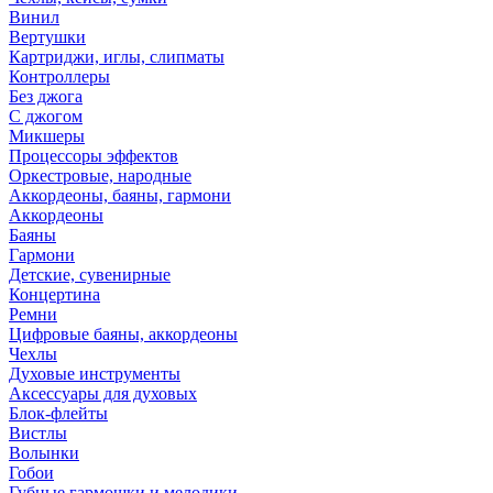
Винил
Вертушки
Картриджи, иглы, слипматы
Контроллеры
Без джога
С джогом
Микшеры
Процессоры эффектов
Оркестровые, народные
Аккордеоны, баяны, гармони
Аккордеоны
Баяны
Гармони
Детские, сувенирные
Концертина
Ремни
Цифровые баяны, аккордеоны
Чехлы
Духовые инструменты
Аксессуары для духовых
Блок-флейты
Вистлы
Волынки
Гобои
Губные гармошки и мелодики