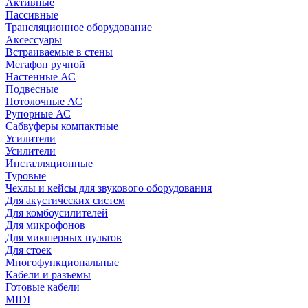
Активные
Пассивные
Трансляционное оборудование
Аксессуары
Встраиваемые в стены
Мегафон ручной
Настенные АС
Подвесные
Потолочные АС
Рупорные АС
Сабвуферы компактные
Усилители
Усилители
Инсталляционные
Туровые
Чехлы и кейсы для звукового оборудования
Для акустических систем
Для комбоусилителей
Для микрофонов
Для микшерных пультов
Для стоек
Многофункциональные
Кабели и разъемы
Готовые кабели
MIDI