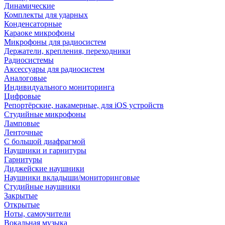
Динамические
Комплекты для ударных
Конденсаторные
Караоке микрофоны
Микрофоны для радиосистем
Держатели, крепления, переходники
Радиосистемы
Аксессуары для радиосистем
Аналоговые
Индивидуального мониторинга
Цифровые
Репортёрские, накамерные, для iOS устройств
Студийные микрофоны
Ламповые
Ленточные
С большой диафрагмой
Наушники и гарнитуры
Гарнитуры
Диджейские наушники
Наушники вкладыши/мониторинговые
Студийные наушники
Закрытые
Открытые
Ноты, самоучители
Вокальная музыка