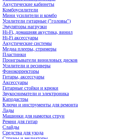
Акустические кабинеты
Комбоусилители
Мини усилители и комбо
Усилители гитарные ("головы")
Эмуляторы нагрузки
Hi-Fi, домашняя акустика, винил
Hi-Fi аксессуары
Акустические системы
Медиа плееры, стримеры
Пластинки
Проигрыватели виниловых дисков
Усилители и ресиверы
Фонокорректоры
Гитары, аксессуары
Аксессуары
Гитарные стойки и крюки
Звукосниматели и электроника
Каподастры
Ключи и инструменты для ремонта
Лады
Машинки для намотки струн
Ремни для гитар
Слайды
Средства для ухода
Струны и медиаторы