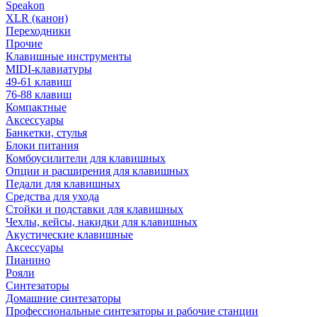
Speakon
XLR (канон)
Переходники
Прочие
Клавишные инструменты
MIDI-клавиатуры
49-61 клавиш
76-88 клавиш
Компактные
Аксессуары
Банкетки, стулья
Блоки питания
Комбоусилители для клавишных
Опции и расширения для клавишных
Педали для клавишных
Средства для ухода
Стойки и подставки для клавишных
Чехлы, кейсы, накидки для клавишных
Акустические клавишные
Аксессуары
Пианино
Рояли
Синтезаторы
Домашние синтезаторы
Профессиональные синтезаторы и рабочие станции