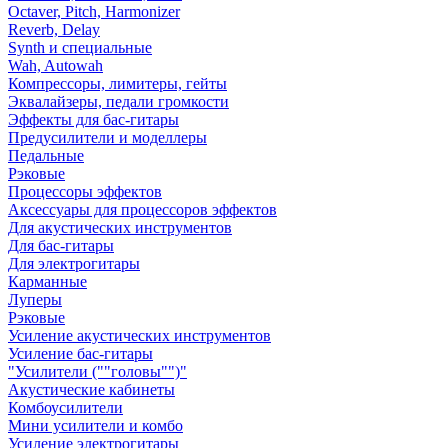
Octaver, Pitch, Harmonizer
Reverb, Delay
Synth и специальные
Wah, Autowah
Компрессоры, лимитеры, гейты
Эквалайзеры, педали громкости
Эффекты для бас-гитары
Предусилители и моделлеры
Педальные
Рэковые
Процессоры эффектов
Аксессуары для процессоров эффектов
Для акустических инструментов
Для бас-гитары
Для электрогитары
Карманные
Луперы
Рэковые
Усиление акустических инструментов
Усиление бас-гитары
"Усилители (""головы"")"
Акустические кабинеты
Комбоусилители
Мини усилители и комбо
Усиление электрогитары