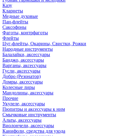
Казу
Кларнеты
Медные духовые
Пан-флейты
Саксофоны
Фаготы, контрфаготы
Флейты
Цуг-флейты, Окарины, Свистки, Рожки
Народные инструменты
Балалайки, аксессуары
Банджо, аксессуары
Варганы, аксессуары
Гусли, аксессуары
Добро (Резонатор)
Домры, аксессуары
Колесные лиры
Мандолины, аксессуары
Прочие
Укулеле, аксессуары
Пюпитры и аксессуары к ним
Смычковые инструменты
Альты, аксессуары
Виолончели, аксессуары
Канифоли, средства для ухода