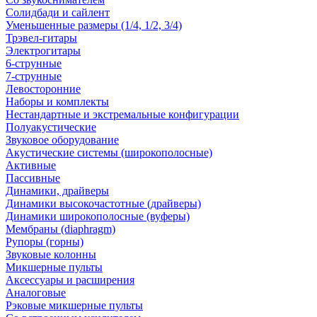
Солидбади и сайлент
Уменьшенные размеры (1/4, 1/2, 3/4)
Трэвел-гитары
Электрогитары
6-струнные
7-струнные
Левосторонние
Наборы и комплекты
Нестандартные и экстремальные конфигурации
Полуакустические
Звуковое оборудование
Акустические системы (широкополосные)
Активные
Пассивные
Динамики, драйверы
Динамики высокочастотные (драйверы)
Динамики широкополосные (вуферы)
Мембраны (diaphragm)
Рупоры (горны)
Звуковые колонны
Микшерные пульты
Аксессуары и расширения
Аналоговые
Рэковые микшерные пульты