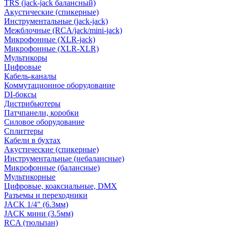
TRS (jack-jack балансный)
Акустические (спикерные)
Инструментальные (jack-jack)
Межблочные (RCA/jack/mini-jack)
Микрофонные (XLR-jack)
Микрофонные (XLR-XLR)
Мультикоры
Цифровые
Кабель-каналы
Коммутационное оборудование
DI-боксы
Дистрибьютеры
Патчпанели, коробки
Силовое оборудование
Сплиттеры
Кабели в бухтах
Акустические (спикерные)
Инструментальные (небалансные)
Микрофонные (балансные)
Мультикорные
Цифровые, коаксиальные, DMX
Разъемы и переходники
JACK 1/4" (6.3мм)
JACK мини (3.5мм)
RCA (тюльпан)