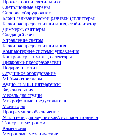
Прожекторы и светильники
Светодиодные экраны
Силовое оборудование
Блоки гальванической развязки (сплиттеры)
Блоки распределения питания, стабилизаторы
Диммеры, свитчеры
Следящий свет
Управление светом
Блоки распределения питания
Компьютерные системы управления
Контроллеры, пульты, селекторы
Цифровые преобразователи
Подарочные хиты
Студийное оборудование
MIDI-контроллеры
Аудио- и MIDI-интерфейсы
Звукоизоляция
Мебель для студии
Микрофонные предусилители
Мониторы
Программное обеспечение
Усилители для наушников/сист. мониторинга
Тюнеры и метрономы
Камертоны
Метрономы механические