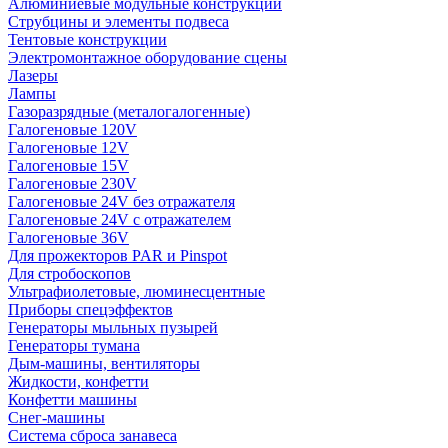
Алюминиевые модульные конструкции
Струбцины и элементы подвеса
Тентовые конструкции
Электромонтажное оборудование сцены
Лазеры
Лампы
Газоразрядные (металогалогенные)
Галогеновые 120V
Галогеновые 12V
Галогеновые 15V
Галогеновые 230V
Галогеновые 24V без отражателя
Галогеновые 24V с отражателем
Галогеновые 36V
Для прожекторов PAR и Pinspot
Для стробоскопов
Ультрафиолетовые, люминесцентные
Приборы спецэффектов
Генераторы мыльных пузырей
Генераторы тумана
Дым-машины, вентиляторы
Жидкости, конфетти
Конфетти машины
Снег-машины
Система сброса занавеса