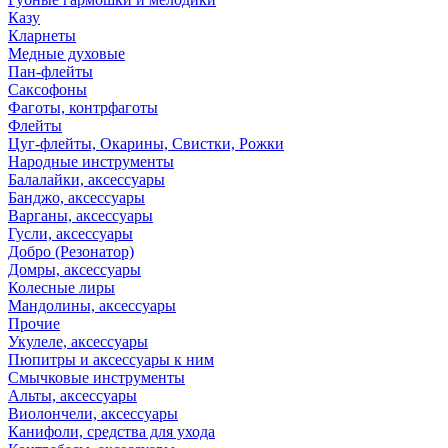
Казу
Кларнеты
Медные духовые
Пан-флейты
Саксофоны
Фаготы, контрфаготы
Флейты
Цуг-флейты, Окарины, Свистки, Рожки
Народные инструменты
Балалайки, аксессуары
Банджо, аксессуары
Варганы, аксессуары
Гусли, аксессуары
Добро (Резонатор)
Домры, аксессуары
Колесные лиры
Мандолины, аксессуары
Прочие
Укулеле, аксессуары
Пюпитры и аксессуары к ним
Смычковые инструменты
Альты, аксессуары
Виолончели, аксессуары
Канифоли, средства для ухода