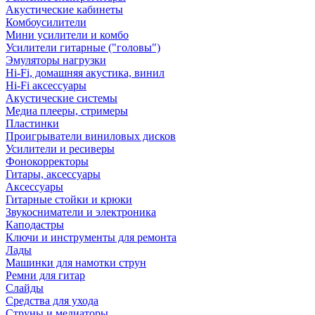
Акустические кабинеты
Комбоусилители
Мини усилители и комбо
Усилители гитарные ("головы")
Эмуляторы нагрузки
Hi-Fi, домашняя акустика, винил
Hi-Fi аксессуары
Акустические системы
Медиа плееры, стримеры
Пластинки
Проигрыватели виниловых дисков
Усилители и ресиверы
Фонокорректоры
Гитары, аксессуары
Аксессуары
Гитарные стойки и крюки
Звукосниматели и электроника
Каподастры
Ключи и инструменты для ремонта
Лады
Машинки для намотки струн
Ремни для гитар
Слайды
Средства для ухода
Струны и медиаторы