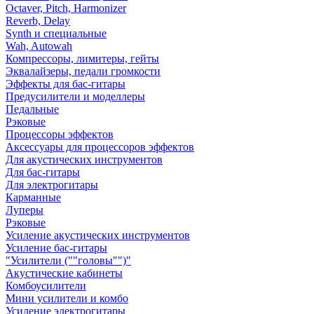
Octaver, Pitch, Harmonizer
Reverb, Delay
Synth и специальные
Wah, Autowah
Компрессоры, лимитеры, гейты
Эквалайзеры, педали громкости
Эффекты для бас-гитары
Предусилители и моделлеры
Педальные
Рэковые
Процессоры эффектов
Аксессуары для процессоров эффектов
Для акустических инструментов
Для бас-гитары
Для электрогитары
Карманные
Луперы
Рэковые
Усиление акустических инструментов
Усиление бас-гитары
"Усилители (""головы"")"
Акустические кабинеты
Комбоусилители
Мини усилители и комбо
Усиление электрогитары