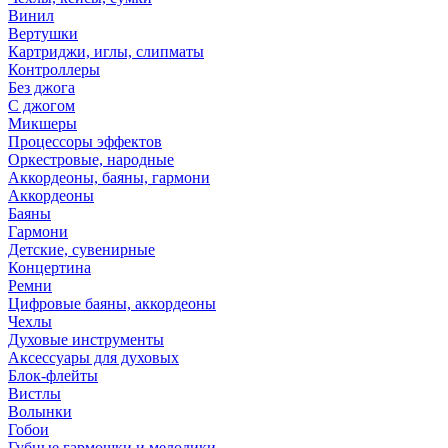
Винил
Вертушки
Картриджи, иглы, слипматы
Контроллеры
Без джога
С джогом
Микшеры
Процессоры эффектов
Оркестровые, народные
Аккордеоны, баяны, гармони
Аккордеоны
Баяны
Гармони
Детские, сувенирные
Концертина
Ремни
Цифровые баяны, аккордеоны
Чехлы
Духовые инструменты
Аксессуары для духовых
Блок-флейты
Вистлы
Волынки
Гобои
Губные гармошки и мелодики