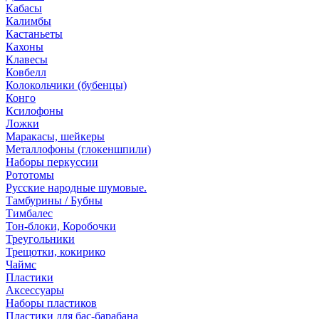
Кабасы
Калимбы
Кастаньеты
Кахоны
Клавесы
Ковбелл
Колокольчики (бубенцы)
Конго
Ксилофоны
Ложки
Маракасы, шейкеры
Металлофоны (глокеншпили)
Наборы перкуссии
Рототомы
Русские народные шумовые.
Тамбурины / Бубны
Тимбалес
Тон-блоки, Коробочки
Треугольники
Трещотки, кокирико
Чаймс
Пластики
Аксессуары
Наборы пластиков
Пластики для бас-барабана