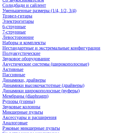
Солидбади и сайлент
Уменьшенные размеры (1/4, 1/2, 3/4)
Трэвел-гитары
Электрогитары
6-струнные
7-струнные
Левосторонние
Наборы и комплекты
Нестандартные и экстремальные конфигурации
Полуакустические
Звуковое оборудование
Акустические системы (широкополосные)
Активные
Пассивные
Динамики, драйверы
Динамики высокочастотные (драйверы)
Динамики широкополосные (вуферы)
Мембраны (diaphragm)
Рупоры (горны)
Звуковые колонны
Микшерные пульты
Аксессуары и расширения
Аналоговые
Рэковые микшерные пульты