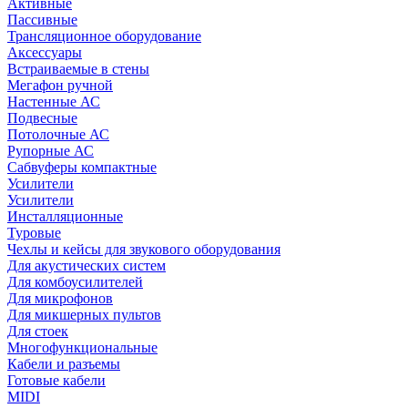
Активные
Пассивные
Трансляционное оборудование
Аксессуары
Встраиваемые в стены
Мегафон ручной
Настенные АС
Подвесные
Потолочные АС
Рупорные АС
Сабвуферы компактные
Усилители
Усилители
Инсталляционные
Туровые
Чехлы и кейсы для звукового оборудования
Для акустических систем
Для комбоусилителей
Для микрофонов
Для микшерных пультов
Для стоек
Многофункциональные
Кабели и разъемы
Готовые кабели
MIDI