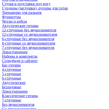
Стулья и подставки под ногу
Сурдины (заглушки), рупоры для гитар
Тренажеры для пальцев
Фурнитура
Чехлы и кейсы
Акустические гитары
12-струнные без звукоснимателя
12-струнные со звукоснимателем
6-струнные без звукоснимателя
6-струнные со звукоснимателем
7-струнные без звукоснимателя
Левосторонние
Наборы и комплекты
Солидбади и сайлент
Бас-гитары
4-струнные
5-струнные
6-струнные
Акустические
Безладовые
Левосторонние
Классические гитары
7-струнные
Без звукоснимателя
Со звукоснимателем