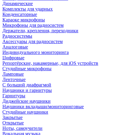
Динамические
Комплекты для ударных
Конденсаторные
Караоке микрофоны
Микрофоны для радиосистем
Держатели, крепления, переходники
Радиосистемы
Аксессуары для радиосистем
Аналоговые
Индивидуального мониторинга
Цифровые
Репортёрские, накамерные, для iOS устройств
Студийные микрофоны
Ламповые
Ленточные
С большой диафрагмой
Наушники и гарнитуры
Гарнитуры
Диджейские наушники
Наушники вкладыши/мониторинговые
Студийные наушники
Закрытые
Открытые
Ноты, самоучители
Вокальная музыка