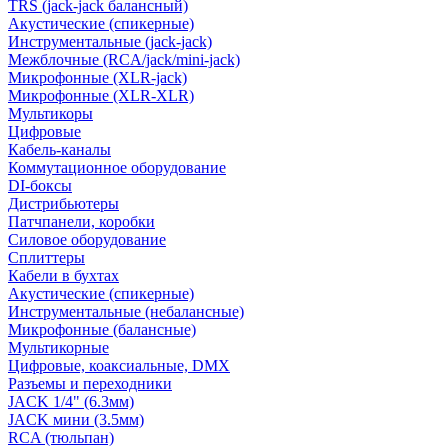
TRS (jack-jack балансный)
Акустические (спикерные)
Инструментальные (jack-jack)
Межблочные (RCA/jack/mini-jack)
Микрофонные (XLR-jack)
Микрофонные (XLR-XLR)
Мультикоры
Цифровые
Кабель-каналы
Коммутационное оборудование
DI-боксы
Дистрибьютеры
Патчпанели, коробки
Силовое оборудование
Сплиттеры
Кабели в бухтах
Акустические (спикерные)
Инструментальные (небалансные)
Микрофонные (балансные)
Мультикорные
Цифровые, коаксиальные, DMX
Разъемы и переходники
JACK 1/4" (6.3мм)
JACK мини (3.5мм)
RCA (тюльпан)