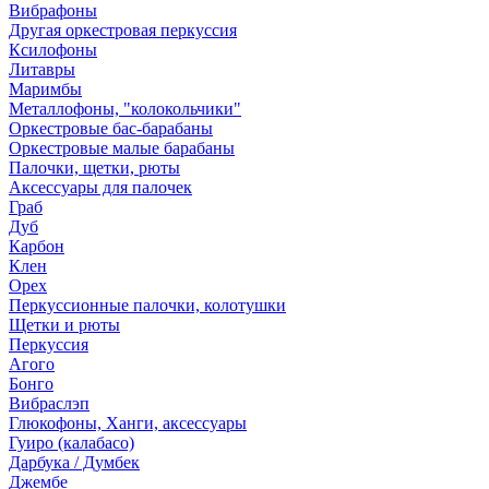
Вибрафоны
Другая оркестровая перкуссия
Ксилофоны
Литавры
Маримбы
Металлофоны, "колокольчики"
Оркестровые бас-барабаны
Оркестровые малые барабаны
Палочки, щетки, рюты
Аксессуары для палочек
Граб
Дуб
Карбон
Клен
Орех
Перкуссионные палочки, колотушки
Щетки и рюты
Перкуссия
Агого
Бонго
Вибраслэп
Глюкофоны, Ханги, аксессуары
Гуиро (калабасо)
Дарбука / Думбек
Джембе