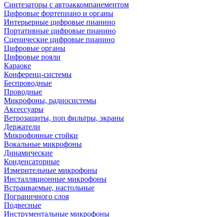
Синтезаторы с автоаккомпанементом
Цифровые фортепиано и органы
Интерьерные цифровые пианино
Портативные цифровые пианино
Сценические цифровые пианино
Цифровые органы
Цифровые рояли
Караоке
Конференц-системы
Беспроводные
Проводные
Микрофоны, радиосистемы
Аксессуары
Ветрозащиты, поп фильтры, экраны
Держатели
Микрофонные стойки
Вокальные микрофоны
Динамические
Конденсаторные
Измерительные микрофоны
Инсталляционные микрофоны
Встраиваемые, настольные
Пограничного слоя
Подвесные
Инструментальные микрофоны