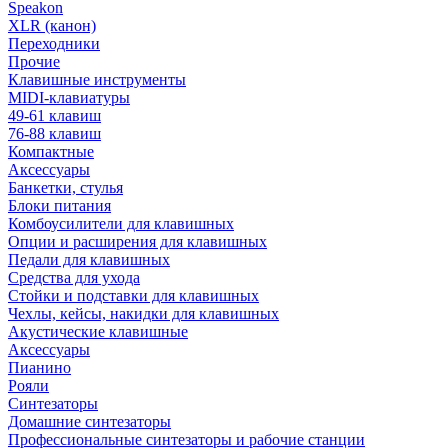
Speakon
XLR (канон)
Переходники
Прочие
Клавишные инструменты
MIDI-клавиатуры
49-61 клавиш
76-88 клавиш
Компактные
Аксессуары
Банкетки, стулья
Блоки питания
Комбоусилители для клавишных
Опции и расширения для клавишных
Педали для клавишных
Средства для ухода
Стойки и подставки для клавишных
Чехлы, кейсы, накидки для клавишных
Акустические клавишные
Аксессуары
Пианино
Рояли
Синтезаторы
Домашние синтезаторы
Профессиональные синтезаторы и рабочие станции