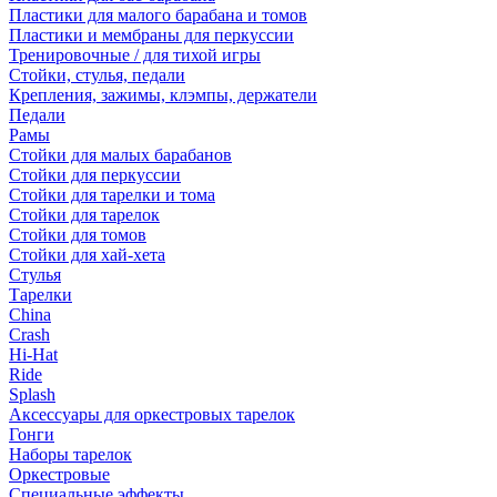
Пластики для малого барабана и томов
Пластики и мембраны для перкуссии
Тренировочные / для тихой игры
Стойки, стулья, педали
Крепления, зажимы, клэмпы, держатели
Педали
Рамы
Стойки для малых барабанов
Стойки для перкуссии
Стойки для тарелки и тома
Стойки для тарелок
Стойки для томов
Стойки для хай-хета
Стулья
Тарелки
China
Crash
Hi-Hat
Ride
Splash
Аксессуары для оркестровых тарелок
Гонги
Наборы тарелок
Оркестровые
Специальные эффекты