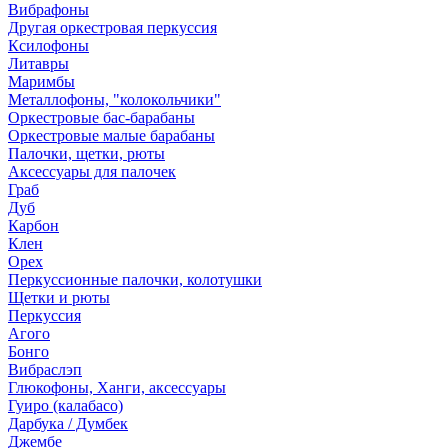
Вибрафоны
Другая оркестровая перкуссия
Ксилофоны
Литавры
Маримбы
Металлофоны, "колокольчики"
Оркестровые бас-барабаны
Оркестровые малые барабаны
Палочки, щетки, рюты
Аксессуары для палочек
Граб
Дуб
Карбон
Клен
Орех
Перкуссионные палочки, колотушки
Щетки и рюты
Перкуссия
Агого
Бонго
Вибраслэп
Глюкофоны, Ханги, аксессуары
Гуиро (калабасо)
Дарбука / Думбек
Джембе