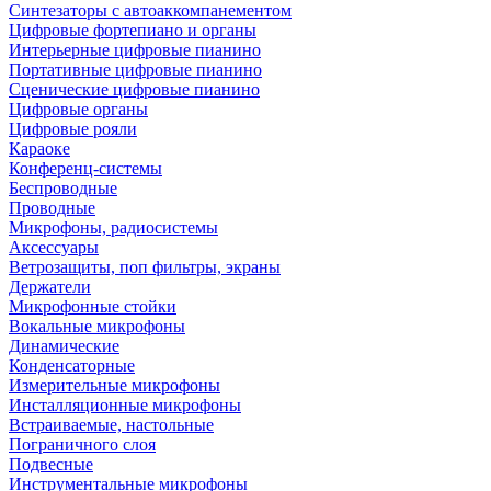
Синтезаторы с автоаккомпанементом
Цифровые фортепиано и органы
Интерьерные цифровые пианино
Портативные цифровые пианино
Сценические цифровые пианино
Цифровые органы
Цифровые рояли
Караоке
Конференц-системы
Беспроводные
Проводные
Микрофоны, радиосистемы
Аксессуары
Ветрозащиты, поп фильтры, экраны
Держатели
Микрофонные стойки
Вокальные микрофоны
Динамические
Конденсаторные
Измерительные микрофоны
Инсталляционные микрофоны
Встраиваемые, настольные
Пограничного слоя
Подвесные
Инструментальные микрофоны