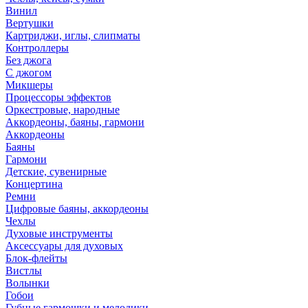
Винил
Вертушки
Картриджи, иглы, слипматы
Контроллеры
Без джога
С джогом
Микшеры
Процессоры эффектов
Оркестровые, народные
Аккордеоны, баяны, гармони
Аккордеоны
Баяны
Гармони
Детские, сувенирные
Концертина
Ремни
Цифровые баяны, аккордеоны
Чехлы
Духовые инструменты
Аксессуары для духовых
Блок-флейты
Вистлы
Волынки
Гобои
Губные гармошки и мелодики