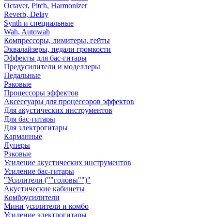
Octaver, Pitch, Harmonizer
Reverb, Delay
Synth и специальные
Wah, Autowah
Компрессоры, лимитеры, гейты
Эквалайзеры, педали громкости
Эффекты для бас-гитары
Предусилители и моделлеры
Педальные
Рэковые
Процессоры эффектов
Аксессуары для процессоров эффектов
Для акустических инструментов
Для бас-гитары
Для электрогитары
Карманные
Луперы
Рэковые
Усиление акустических инструментов
Усиление бас-гитары
"Усилители (""головы"")"
Акустические кабинеты
Комбоусилители
Мини усилители и комбо
Усиление электрогитары