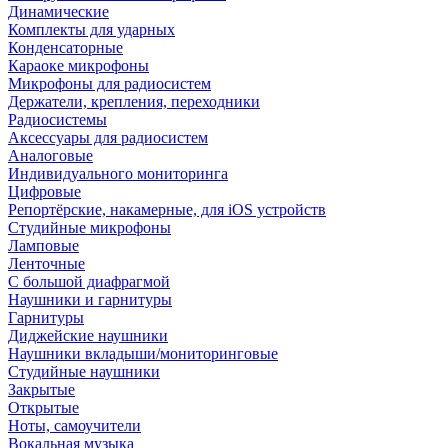
Динамические
Комплекты для ударных
Конденсаторные
Караоке микрофоны
Микрофоны для радиосистем
Держатели, крепления, переходники
Радиосистемы
Аксессуары для радиосистем
Аналоговые
Индивидуального мониторинга
Цифровые
Репортёрские, накамерные, для iOS устройств
Студийные микрофоны
Ламповые
Ленточные
С большой диафрагмой
Наушники и гарнитуры
Гарнитуры
Диджейские наушники
Наушники вкладыши/мониторинговые
Студийные наушники
Закрытые
Открытые
Ноты, самоучители
Вокальная музыка