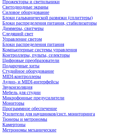
Прожекторы и светильники
Светодиодные экраны
Силовое оборудование
Блоки гальванической развязки (сплиттеры)
Блоки распределения питания, стабилизаторы
Диммеры, свитчеры
Следящий свет
Управление светом
Блоки распределения питания
Компьютерные системы управления
Контроллеры, пульты, селекторы
Цифровые преобразователи
Подарочные хиты
Студийное оборудование
MIDI-контроллеры
Аудио- и MIDI-интерфейсы
Звукоизоляция
Мебель для студии
Микрофонные предусилители
Мониторы
Программное обеспечение
Усилители для наушников/сист. мониторинга
Тюнеры и метрономы
Камертоны
Метрономы механические