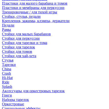
Пластики для малого барабана и томов
Пластики и мембраны для перкуссии
Тренировочные / для тихой игры
Стойки, стулья, педали
Крепления, зажимы, клэмпы, держатели
Педали
Рамы
Стойки для малых барабанов
Стойки для перкуссии
Стойки для тарелки и тома
Стойки для тарелок
Стойки для томов
Стойки для хай-хета
Стулья
Тарелки
China
Crash
Hi-Hat
Ride
Splash
Аксессуары для оркестровых тарелок
Гонги
Наборы тарелок
Оркестровые
Специальные эффекты