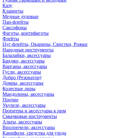
Казу
Кларнеты
Медные духовые
Пан-флейты
Саксофоны
Фаготы, контрфаготы
Флейты
Цуг-флейты, Окарины, Свистки, Рожки
Народные инструменты
Балалайки, аксессуары
Банджо, аксессуары
Варганы, аксессуары
Гусли, аксессуары
Добро (Резонатор)
Домры, аксессуары
Колесные лиры
Мандолины, аксессуары
Прочие
Укулеле, аксессуары
Пюпитры и аксессуары к ним
Смычковые инструменты
Альты, аксессуары
Виолончели, аксессуары
Канифоли, средства для ухода