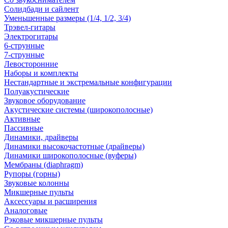
Солидбади и сайлент
Уменьшенные размеры (1/4, 1/2, 3/4)
Трэвел-гитары
Электрогитары
6-струнные
7-струнные
Левосторонние
Наборы и комплекты
Нестандартные и экстремальные конфигурации
Полуакустические
Звуковое оборудование
Акустические системы (широкополосные)
Активные
Пассивные
Динамики, драйверы
Динамики высокочастотные (драйверы)
Динамики широкополосные (вуферы)
Мембраны (diaphragm)
Рупоры (горны)
Звуковые колонны
Микшерные пульты
Аксессуары и расширения
Аналоговые
Рэковые микшерные пульты