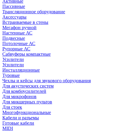
Активные
Пассивные
Трансляционное оборудование
Аксессуары
Встраиваемые в стены
Мегафон ручной
Настенные АС
Подвесные
Потолочные АС
Рупорные АС
Сабвуферы компактные
Усилители
Усилители
Инсталляционные
Туровые
Чехлы и кейсы для звукового оборудования
Для акустических систем
Для комбоусилителей
Для микрофонов
Для микшерных пультов
Для стоек
Многофункциональные
Кабели и разъемы
Готовые кабели
MIDI