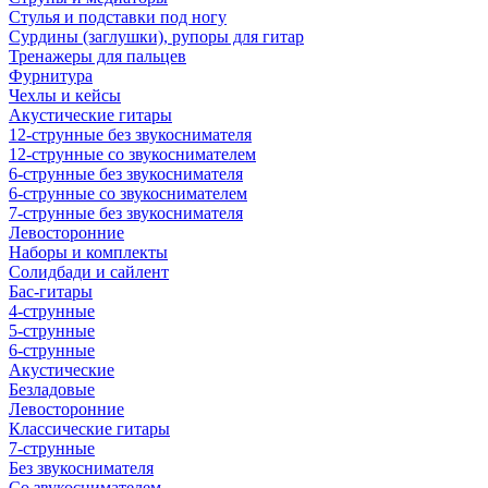
Стулья и подставки под ногу
Сурдины (заглушки), рупоры для гитар
Тренажеры для пальцев
Фурнитура
Чехлы и кейсы
Акустические гитары
12-струнные без звукоснимателя
12-струнные со звукоснимателем
6-струнные без звукоснимателя
6-струнные со звукоснимателем
7-струнные без звукоснимателя
Левосторонние
Наборы и комплекты
Солидбади и сайлент
Бас-гитары
4-струнные
5-струнные
6-струнные
Акустические
Безладовые
Левосторонние
Классические гитары
7-струнные
Без звукоснимателя
Со звукоснимателем