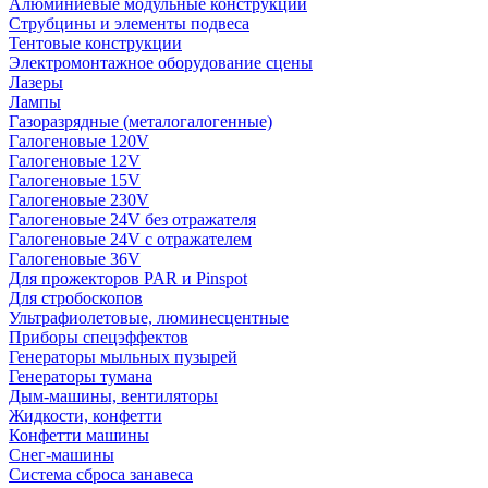
Алюминиевые модульные конструкции
Струбцины и элементы подвеса
Тентовые конструкции
Электромонтажное оборудование сцены
Лазеры
Лампы
Газоразрядные (металогалогенные)
Галогеновые 120V
Галогеновые 12V
Галогеновые 15V
Галогеновые 230V
Галогеновые 24V без отражателя
Галогеновые 24V с отражателем
Галогеновые 36V
Для прожекторов PAR и Pinspot
Для стробоскопов
Ультрафиолетовые, люминесцентные
Приборы спецэффектов
Генераторы мыльных пузырей
Генераторы тумана
Дым-машины, вентиляторы
Жидкости, конфетти
Конфетти машины
Снег-машины
Система сброса занавеса