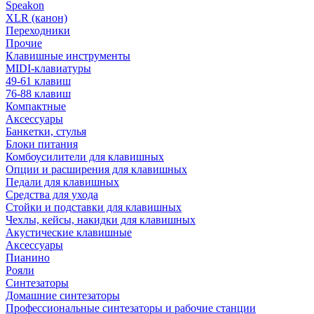
Speakon
XLR (канон)
Переходники
Прочие
Клавишные инструменты
MIDI-клавиатуры
49-61 клавиш
76-88 клавиш
Компактные
Аксессуары
Банкетки, стулья
Блоки питания
Комбоусилители для клавишных
Опции и расширения для клавишных
Педали для клавишных
Средства для ухода
Стойки и подставки для клавишных
Чехлы, кейсы, накидки для клавишных
Акустические клавишные
Аксессуары
Пианино
Рояли
Синтезаторы
Домашние синтезаторы
Профессиональные синтезаторы и рабочие станции