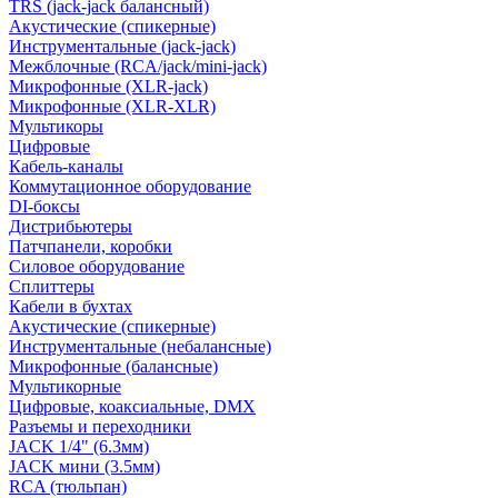
TRS (jack-jack балансный)
Акустические (спикерные)
Инструментальные (jack-jack)
Межблочные (RCA/jack/mini-jack)
Микрофонные (XLR-jack)
Микрофонные (XLR-XLR)
Мультикоры
Цифровые
Кабель-каналы
Коммутационное оборудование
DI-боксы
Дистрибьютеры
Патчпанели, коробки
Силовое оборудование
Сплиттеры
Кабели в бухтах
Акустические (спикерные)
Инструментальные (небалансные)
Микрофонные (балансные)
Мультикорные
Цифровые, коаксиальные, DMX
Разъемы и переходники
JACK 1/4" (6.3мм)
JACK мини (3.5мм)
RCA (тюльпан)