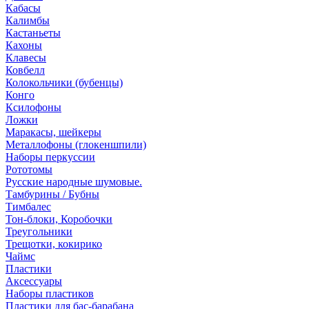
Кабасы
Калимбы
Кастаньеты
Кахоны
Клавесы
Ковбелл
Колокольчики (бубенцы)
Конго
Ксилофоны
Ложки
Маракасы, шейкеры
Металлофоны (глокеншпили)
Наборы перкуссии
Рототомы
Русские народные шумовые.
Тамбурины / Бубны
Тимбалес
Тон-блоки, Коробочки
Треугольники
Трещотки, кокирико
Чаймс
Пластики
Аксессуары
Наборы пластиков
Пластики для бас-барабана