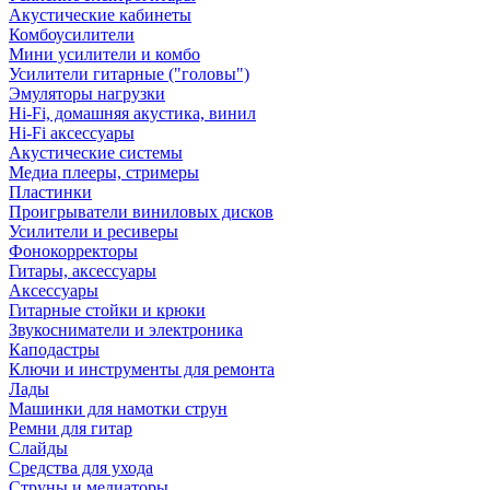
Акустические кабинеты
Комбоусилители
Мини усилители и комбо
Усилители гитарные ("головы")
Эмуляторы нагрузки
Hi-Fi, домашняя акустика, винил
Hi-Fi аксессуары
Акустические системы
Медиа плееры, стримеры
Пластинки
Проигрыватели виниловых дисков
Усилители и ресиверы
Фонокорректоры
Гитары, аксессуары
Аксессуары
Гитарные стойки и крюки
Звукосниматели и электроника
Каподастры
Ключи и инструменты для ремонта
Лады
Машинки для намотки струн
Ремни для гитар
Слайды
Средства для ухода
Струны и медиаторы