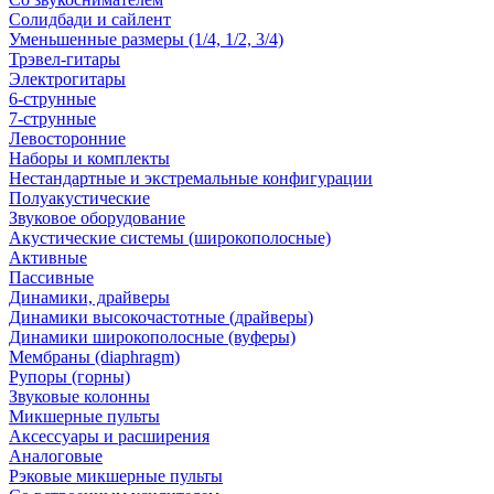
Солидбади и сайлент
Уменьшенные размеры (1/4, 1/2, 3/4)
Трэвел-гитары
Электрогитары
6-струнные
7-струнные
Левосторонние
Наборы и комплекты
Нестандартные и экстремальные конфигурации
Полуакустические
Звуковое оборудование
Акустические системы (широкополосные)
Активные
Пассивные
Динамики, драйверы
Динамики высокочастотные (драйверы)
Динамики широкополосные (вуферы)
Мембраны (diaphragm)
Рупоры (горны)
Звуковые колонны
Микшерные пульты
Аксессуары и расширения
Аналоговые
Рэковые микшерные пульты