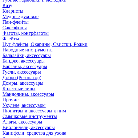
Казу
Кларнеты
Медные духовые
Пан-флейты
Саксофоны
Фаготы, контрфаготы
Флейты
Цуг-флейты, Окарины, Свистки, Рожки
Народные инструменты
Балалайки, аксессуары
Банджо, аксессуары
Варганы, аксессуары
Гусли, аксессуары
Добро (Резонатор)
Домры, аксессуары
Колесные лиры
Мандолины, аксессуары
Прочие
Укулеле, аксессуары
Пюпитры и аксессуары к ним
Смычковые инструменты
Альты, аксессуары
Виолончели, аксессуары
Канифоли, средства для ухода