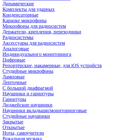
Динамические
Комплекты для ударных
Конденсаторные
Караоке микрофоны
Микрофоны для радиосистем
Держатели, крепления, переходники
Радиосистемы
Аксессуары для радиосистем
Аналоговые
Индивидуального мониторинга
Цифровые
Репортёрские, накамерные, для iOS устройств
Студийные микрофоны
Ламповые
Ленточные
С большой диафрагмой
Наушники и гарнитуры
Гарнитуры
Диджейские наушники
Наушники вкладыши/мониторинговые
Студийные наушники
Закрытые
Открытые
Ноты, самоучители
Вокальная музыка