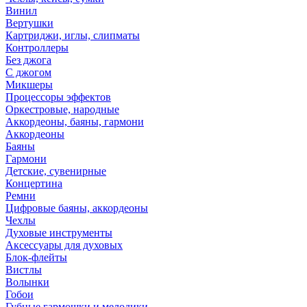
Винил
Вертушки
Картриджи, иглы, слипматы
Контроллеры
Без джога
С джогом
Микшеры
Процессоры эффектов
Оркестровые, народные
Аккордеоны, баяны, гармони
Аккордеоны
Баяны
Гармони
Детские, сувенирные
Концертина
Ремни
Цифровые баяны, аккордеоны
Чехлы
Духовые инструменты
Аксессуары для духовых
Блок-флейты
Вистлы
Волынки
Гобои
Губные гармошки и мелодики