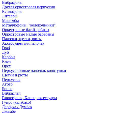
Вибрафоны
Другая оркестровая перкуссия
Ксилофоны
Литавры
Маримбы
Металлофоны, "колокольчики"
Оркестровые бас-барабаны
Оркестровые малые барабаны
Палочки, щетки, рюты
Аксессуары для палочек
Граб
Дуб
Карбон
Клен
Орех
Перкуссионные палочки, колотушки
Щетки и рюты
Перкуссия
Агого
Бонго
Вибраслэп
Глюкофоны, Ханги, аксессуары
Гуиро (калабасо)
Дарбука / Думбек
Джембе