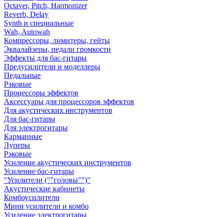
Octaver, Pitch, Harmonizer
Reverb, Delay
Synth и специальные
Wah, Autowah
Компрессоры, лимитеры, гейты
Эквалайзеры, педали громкости
Эффекты для бас-гитары
Предусилители и моделлеры
Педальные
Рэковые
Процессоры эффектов
Аксессуары для процессоров эффектов
Для акустических инструментов
Для бас-гитары
Для электрогитары
Карманные
Луперы
Рэковые
Усиление акустических инструментов
Усиление бас-гитары
"Усилители (""головы"")"
Акустические кабинеты
Комбоусилители
Мини усилители и комбо
Усиление электрогитары