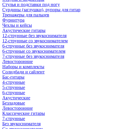
Стулья и подставки под ногу
Сурдины (заглушки), рупоры для гитар
Тренажеры для пальцев
Фурнитура
Чехлы и кейсы
Акустические гитары
12-струнные без звукоснимателя
12-струнные со звукоснимателем
6-струнные без звукоснимателя
6-струнные со звукоснимателем
7-струнные без звукоснимателя
Левосторонние
Наборы и комплекты
Солидбади и сайлент
Бас-гитары
4-струнные
5-струнные
6-струнные
Акустические
Безладовые
Левосторонние
Классические гитары
7-струнные
Без звукоснимателя
Со звукоснимателем