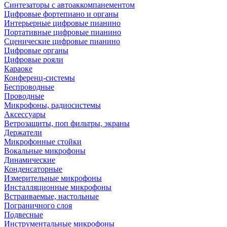
Синтезаторы с автоаккомпанементом
Цифровые фортепиано и органы
Интерьерные цифровые пианино
Портативные цифровые пианино
Сценические цифровые пианино
Цифровые органы
Цифровые рояли
Караоке
Конференц-системы
Беспроводные
Проводные
Микрофоны, радиосистемы
Аксессуары
Ветрозащиты, поп фильтры, экраны
Держатели
Микрофонные стойки
Вокальные микрофоны
Динамические
Конденсаторные
Измерительные микрофоны
Инсталляционные микрофоны
Встраиваемые, настольные
Пограничного слоя
Подвесные
Инструментальные микрофоны