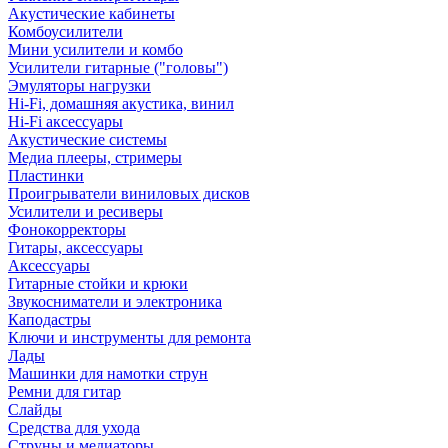
Акустические кабинеты
Комбоусилители
Мини усилители и комбо
Усилители гитарные ("головы")
Эмуляторы нагрузки
Hi-Fi, домашняя акустика, винил
Hi-Fi аксессуары
Акустические системы
Медиа плееры, стримеры
Пластинки
Проигрыватели виниловых дисков
Усилители и ресиверы
Фонокорректоры
Гитары, аксессуары
Аксессуары
Гитарные стойки и крюки
Звукосниматели и электроника
Каподастры
Ключи и инструменты для ремонта
Лады
Машинки для намотки струн
Ремни для гитар
Слайды
Средства для ухода
Струны и медиаторы