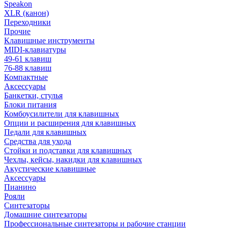
Speakon
XLR (канон)
Переходники
Прочие
Клавишные инструменты
MIDI-клавиатуры
49-61 клавиш
76-88 клавиш
Компактные
Аксессуары
Банкетки, стулья
Блоки питания
Комбоусилители для клавишных
Опции и расширения для клавишных
Педали для клавишных
Средства для ухода
Стойки и подставки для клавишных
Чехлы, кейсы, накидки для клавишных
Акустические клавишные
Аксессуары
Пианино
Рояли
Синтезаторы
Домашние синтезаторы
Профессиональные синтезаторы и рабочие станции