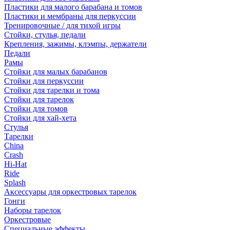
Пластики для малого барабана и томов
Пластики и мембраны для перкуссии
Тренировочные / для тихой игры
Стойки, стулья, педали
Крепления, зажимы, клэмпы, держатели
Педали
Рамы
Стойки для малых барабанов
Стойки для перкуссии
Стойки для тарелки и тома
Стойки для тарелок
Стойки для томов
Стойки для хай-хета
Стулья
Тарелки
China
Crash
Hi-Hat
Ride
Splash
Аксессуары для оркестровых тарелок
Гонги
Наборы тарелок
Оркестровые
Специальные эффекты