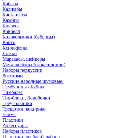
Кабасы
Калимбы
Кастаньеты
Кахоны
Клавесы
Ковбелл
Колокольчики (бубенцы)
Конго
Ксилофоны
Ложки
Маракасы, шейкеры
Металлофоны (глокеншпили)
Наборы перкуссии
Рототомы
Русские народные шумовые.
Тамбурины / Бубны
Тимбалес
Тон-блоки, Коробочки
Треугольники
Трещотки, кокирико
Чаймс
Пластики
Аксессуары
Наборы пластиков
Пластики для бас-барабана