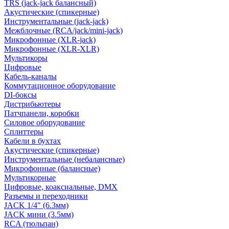
TRS (jack-jack балансный)
Акустические (спикерные)
Инструментальные (jack-jack)
Межблочные (RCA/jack/mini-jack)
Микрофонные (XLR-jack)
Микрофонные (XLR-XLR)
Мультикоры
Цифровые
Кабель-каналы
Коммутационное оборудование
DI-боксы
Дистрибьютеры
Патчпанели, коробки
Силовое оборудование
Сплиттеры
Кабели в бухтах
Акустические (спикерные)
Инструментальные (небалансные)
Микрофонные (балансные)
Мультикорные
Цифровые, коаксиальные, DMX
Разъемы и переходники
JACK 1/4" (6.3мм)
JACK мини (3.5мм)
RCA (тюльпан)