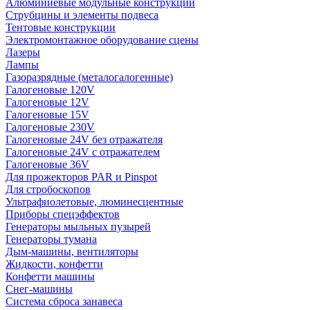
Алюминиевые модульные конструкции
Струбцины и элементы подвеса
Тентовые конструкции
Электромонтажное оборудование сцены
Лазеры
Лампы
Газоразрядные (металогалогенные)
Галогеновые 120V
Галогеновые 12V
Галогеновые 15V
Галогеновые 230V
Галогеновые 24V без отражателя
Галогеновые 24V с отражателем
Галогеновые 36V
Для прожекторов PAR и Pinspot
Для стробоскопов
Ультрафиолетовые, люминесцентные
Приборы спецэффектов
Генераторы мыльных пузырей
Генераторы тумана
Дым-машины, вентиляторы
Жидкости, конфетти
Конфетти машины
Снег-машины
Система сброса занавеса