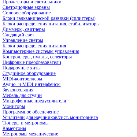
Прожекторы и светильники
Светодиодные экраны
Силовое оборудование
Блоки гальванической развязки (сплиттеры)
Блоки распределения питания, стабилизаторы
Диммеры, свитчеры
Следящий свет
Управление светом
Блоки распределения питания
Компьютерные системы управления
Контроллеры, пульты, селекторы
Цифровые преобразователи
Подарочные хиты
Студийное оборудование
MIDI-контроллеры
Аудио- и MIDI-интерфейсы
Звукоизоляция
Мебель для студии
Микрофонные предусилители
Мониторы
Программное обеспечение
Усилители для наушников/сист. мониторинга
Тюнеры и метрономы
Камертоны
Метрономы механические