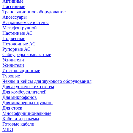
Активные
Пассивные
Трансляционное оборудование
Аксессуары
Встраиваемые в стены
Мегафон ручной
Настенные АС
Подвесные
Потолочные АС
Рупорные АС
Сабвуферы компактные
Усилители
Усилители
Инсталляционные
Туровые
Чехлы и кейсы для звукового оборудования
Для акустических систем
Для комбоусилителей
Для микрофонов
Для микшерных пультов
Для стоек
Многофункциональные
Кабели и разъемы
Готовые кабели
MIDI