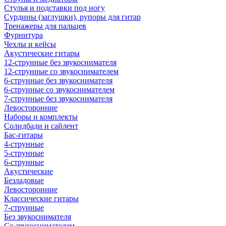
Стулья и подставки под ногу
Сурдины (заглушки), рупоры для гитар
Тренажеры для пальцев
Фурнитура
Чехлы и кейсы
Акустические гитары
12-струнные без звукоснимателя
12-струнные со звукоснимателем
6-струнные без звукоснимателя
6-струнные со звукоснимателем
7-струнные без звукоснимателя
Левосторонние
Наборы и комплекты
Солидбади и сайлент
Бас-гитары
4-струнные
5-струнные
6-струнные
Акустические
Безладовые
Левосторонние
Классические гитары
7-струнные
Без звукоснимателя
Со звукоснимателем