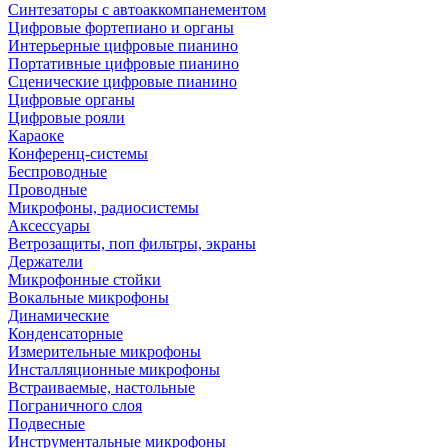
Синтезаторы с автоаккомпанементом
Цифровые фортепиано и органы
Интерьерные цифровые пианино
Портативные цифровые пианино
Сценические цифровые пианино
Цифровые органы
Цифровые рояли
Караоке
Конференц-системы
Беспроводные
Проводные
Микрофоны, радиосистемы
Аксессуары
Ветрозащиты, поп фильтры, экраны
Держатели
Микрофонные стойки
Вокальные микрофоны
Динамические
Конденсаторные
Измерительные микрофоны
Инсталляционные микрофоны
Встраиваемые, настольные
Пограничного слоя
Подвесные
Инструментальные микрофоны