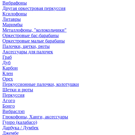
Вибрафоны
Другая оркестровая перкуссия
Ксилофоны
Литавры
Маримбы
Металлофоны, "колокольчики"
Оркестровые бас-барабаны
Оркестровые малые барабаны
Палочки, щетки, рюты
Аксессуары для палочек
Граб
Дуб
Карбон
Клен
Орех
Перкуссионные палочки, колотушки
Щетки и рюты
Перкуссия
Агого
Бонго
Вибраслэп
Глюкофоны, Ханги, аксессуары
Гуиро (калабасо)
Дарбука / Думбек
Джембе