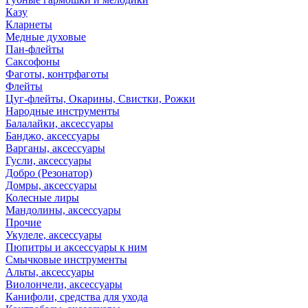
Казу
Кларнеты
Медные духовые
Пан-флейты
Саксофоны
Фаготы, контрфаготы
Флейты
Цуг-флейты, Окарины, Свистки, Рожки
Народные инструменты
Балалайки, аксессуары
Банджо, аксессуары
Варганы, аксессуары
Гусли, аксессуары
Добро (Резонатор)
Домры, аксессуары
Колесные лиры
Мандолины, аксессуары
Прочие
Укулеле, аксессуары
Пюпитры и аксессуары к ним
Смычковые инструменты
Альты, аксессуары
Виолончели, аксессуары
Канифоли, средства для ухода