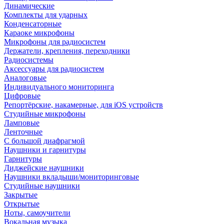
Динамические
Комплекты для ударных
Конденсаторные
Караоке микрофоны
Микрофоны для радиосистем
Держатели, крепления, переходники
Радиосистемы
Аксессуары для радиосистем
Аналоговые
Индивидуального мониторинга
Цифровые
Репортёрские, накамерные, для iOS устройств
Студийные микрофоны
Ламповые
Ленточные
С большой диафрагмой
Наушники и гарнитуры
Гарнитуры
Диджейские наушники
Наушники вкладыши/мониторинговые
Студийные наушники
Закрытые
Открытые
Ноты, самоучители
Вокальная музыка