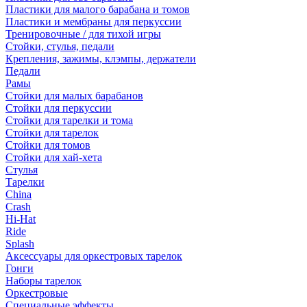
Пластики для малого барабана и томов
Пластики и мембраны для перкуссии
Тренировочные / для тихой игры
Стойки, стулья, педали
Крепления, зажимы, клэмпы, держатели
Педали
Рамы
Стойки для малых барабанов
Стойки для перкуссии
Стойки для тарелки и тома
Стойки для тарелок
Стойки для томов
Стойки для хай-хета
Стулья
Тарелки
China
Crash
Hi-Hat
Ride
Splash
Аксессуары для оркестровых тарелок
Гонги
Наборы тарелок
Оркестровые
Специальные эффекты