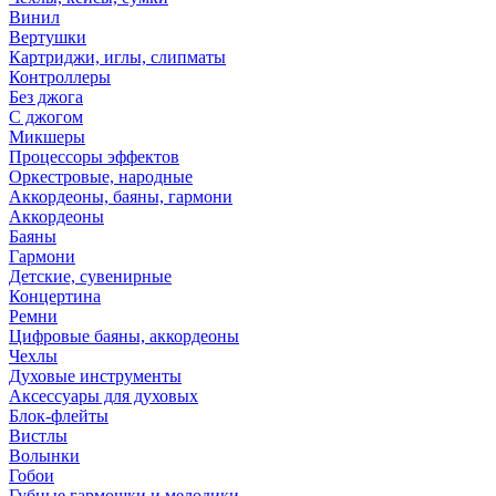
Винил
Вертушки
Картриджи, иглы, слипматы
Контроллеры
Без джога
С джогом
Микшеры
Процессоры эффектов
Оркестровые, народные
Аккордеоны, баяны, гармони
Аккордеоны
Баяны
Гармони
Детские, сувенирные
Концертина
Ремни
Цифровые баяны, аккордеоны
Чехлы
Духовые инструменты
Аксессуары для духовых
Блок-флейты
Вистлы
Волынки
Гобои
Губные гармошки и мелодики