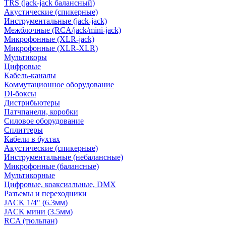
TRS (jack-jack балансный)
Акустические (спикерные)
Инструментальные (jack-jack)
Межблочные (RCA/jack/mini-jack)
Микрофонные (XLR-jack)
Микрофонные (XLR-XLR)
Мультикоры
Цифровые
Кабель-каналы
Коммутационное оборудование
DI-боксы
Дистрибьютеры
Патчпанели, коробки
Силовое оборудование
Сплиттеры
Кабели в бухтах
Акустические (спикерные)
Инструментальные (небалансные)
Микрофонные (балансные)
Мультикорные
Цифровые, коаксиальные, DMX
Разъемы и переходники
JACK 1/4" (6.3мм)
JACK мини (3.5мм)
RCA (тюльпан)