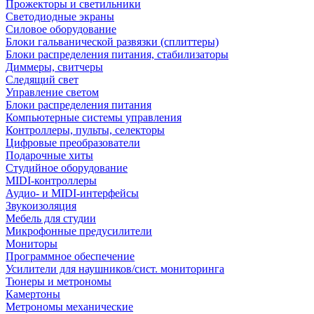
Прожекторы и светильники
Светодиодные экраны
Силовое оборудование
Блоки гальванической развязки (сплиттеры)
Блоки распределения питания, стабилизаторы
Диммеры, свитчеры
Следящий свет
Управление светом
Блоки распределения питания
Компьютерные системы управления
Контроллеры, пульты, селекторы
Цифровые преобразователи
Подарочные хиты
Студийное оборудование
MIDI-контроллеры
Аудио- и MIDI-интерфейсы
Звукоизоляция
Мебель для студии
Микрофонные предусилители
Мониторы
Программное обеспечение
Усилители для наушников/сист. мониторинга
Тюнеры и метрономы
Камертоны
Метрономы механические