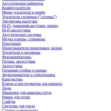
Акустические кабинеты
Комбоусилители
Мини усилители и комбо
Усилители гитарные ("головы")
Эмуляторы нагрузки
Hi-Fi, домашняя акустика, винил
Hi-Fi аксессуары
Акустические системы
Медиа плееры, стримеры
Пластинки
Проигрыватели виниловых дисков
Усилители и ресиверы
Фонокорректоры
Гитары, аксессуары
Аксессуары
Гитарные стойки и крюки
Звукосниматели и электроника
Каподастры
Ключи и инструменты для ремонта
Лады
Машинки для намотки струн
Ремни для гитар
Слайды
Средства для ухода
Струны и медиаторы