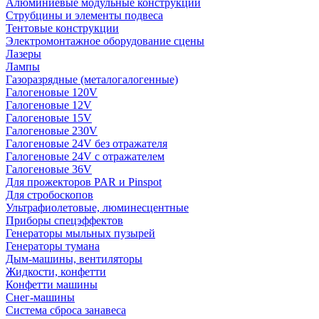
Алюминиевые модульные конструкции
Струбцины и элементы подвеса
Тентовые конструкции
Электромонтажное оборудование сцены
Лазеры
Лампы
Газоразрядные (металогалогенные)
Галогеновые 120V
Галогеновые 12V
Галогеновые 15V
Галогеновые 230V
Галогеновые 24V без отражателя
Галогеновые 24V с отражателем
Галогеновые 36V
Для прожекторов PAR и Pinspot
Для стробоскопов
Ультрафиолетовые, люминесцентные
Приборы спецэффектов
Генераторы мыльных пузырей
Генераторы тумана
Дым-машины, вентиляторы
Жидкости, конфетти
Конфетти машины
Снег-машины
Система сброса занавеса