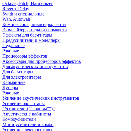
Octaver, Pitch, Harmonizer
Reverb, Delay
Synth и специальные
Wah, Autowah
Компрессоры, лимитеры, гейты
Эквалайзеры, педали громкости
Эффекты для бас-гитары
Предусилители и моделлеры
Педальные
Рэковые
Процессоры эффектов
Аксессуары для процессоров эффектов
Для акустических инструментов
Для бас-гитары
Для электрогитары
Карманные
Луперы
Рэковые
Усиление акустических инструментов
Усиление бас-гитары
"Усилители (""головы"")"
Акустические кабинеты
Комбоусилители
Мини усилители и комбо
Усиление электрогитары