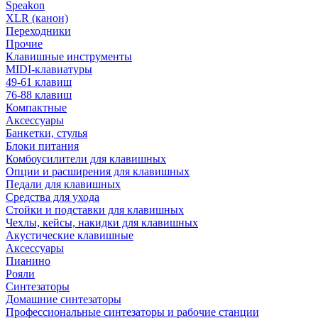
Speakon
XLR (канон)
Переходники
Прочие
Клавишные инструменты
MIDI-клавиатуры
49-61 клавиш
76-88 клавиш
Компактные
Аксессуары
Банкетки, стулья
Блоки питания
Комбоусилители для клавишных
Опции и расширения для клавишных
Педали для клавишных
Средства для ухода
Стойки и подставки для клавишных
Чехлы, кейсы, накидки для клавишных
Акустические клавишные
Аксессуары
Пианино
Рояли
Синтезаторы
Домашние синтезаторы
Профессиональные синтезаторы и рабочие станции