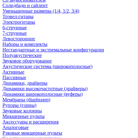
Солидбади и сайлент
Уменьшенные размеры (1/4, 1/2, 3/4)
Трэвел-гитары
Электрогитары
6-струнные
7-струнные
Левосторонние
Наборы и комплекты
Нестандартные и экстремальные конфигурации
Полуакустические
Звуковое оборудование
Акустические системы (широкополосные)
Активные
Пассивные
Динамики, драйверы
Динамики высокочастотные (драйверы)
Динамики широкополосные (вуферы)
Мембраны (diaphragm)
Рупоры (горны)
Звуковые колонны
Микшерные пульты
Аксессуары и расширения
Аналоговые
Рэковые микшерные пульты