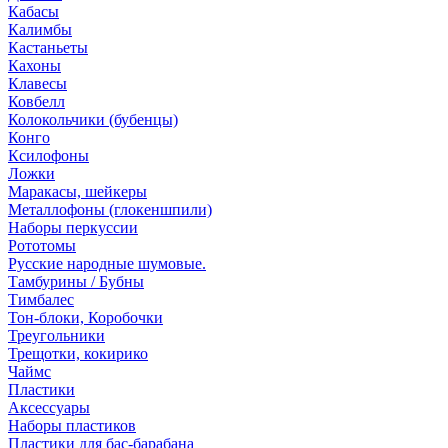
Кабасы
Калимбы
Кастаньеты
Кахоны
Клавесы
Ковбелл
Колокольчики (бубенцы)
Конго
Ксилофоны
Ложки
Маракасы, шейкеры
Металлофоны (глокеншпили)
Наборы перкуссии
Рототомы
Русские народные шумовые.
Тамбурины / Бубны
Тимбалес
Тон-блоки, Коробочки
Треугольники
Трещотки, кокирико
Чаймс
Пластики
Аксессуары
Наборы пластиков
Пластики для бас-барабана