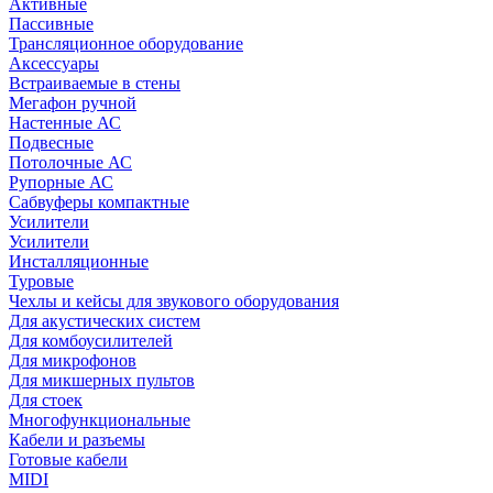
Активные
Пассивные
Трансляционное оборудование
Аксессуары
Встраиваемые в стены
Мегафон ручной
Настенные АС
Подвесные
Потолочные АС
Рупорные АС
Сабвуферы компактные
Усилители
Усилители
Инсталляционные
Туровые
Чехлы и кейсы для звукового оборудования
Для акустических систем
Для комбоусилителей
Для микрофонов
Для микшерных пультов
Для стоек
Многофункциональные
Кабели и разъемы
Готовые кабели
MIDI