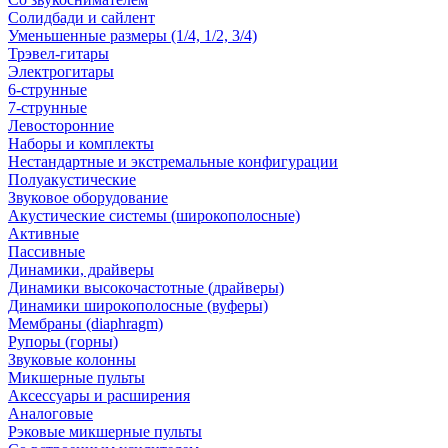
Солидбади и сайлент
Уменьшенные размеры (1/4, 1/2, 3/4)
Трэвел-гитары
Электрогитары
6-струнные
7-струнные
Левосторонние
Наборы и комплекты
Нестандартные и экстремальные конфигурации
Полуакустические
Звуковое оборудование
Акустические системы (широкополосные)
Активные
Пассивные
Динамики, драйверы
Динамики высокочастотные (драйверы)
Динамики широкополосные (вуферы)
Мембраны (diaphragm)
Рупоры (горны)
Звуковые колонны
Микшерные пульты
Аксессуары и расширения
Аналоговые
Рэковые микшерные пульты