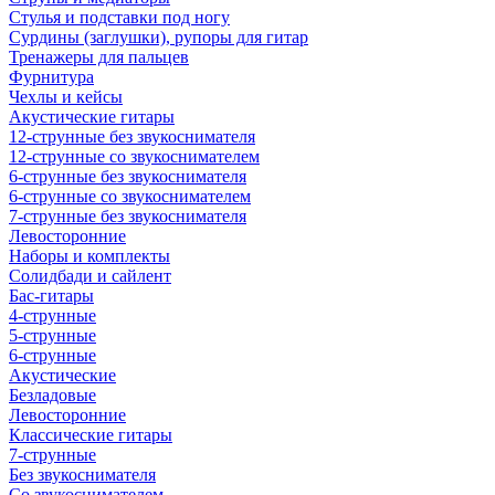
Стулья и подставки под ногу
Сурдины (заглушки), рупоры для гитар
Тренажеры для пальцев
Фурнитура
Чехлы и кейсы
Акустические гитары
12-струнные без звукоснимателя
12-струнные со звукоснимателем
6-струнные без звукоснимателя
6-струнные со звукоснимателем
7-струнные без звукоснимателя
Левосторонние
Наборы и комплекты
Солидбади и сайлент
Бас-гитары
4-струнные
5-струнные
6-струнные
Акустические
Безладовые
Левосторонние
Классические гитары
7-струнные
Без звукоснимателя
Со звукоснимателем