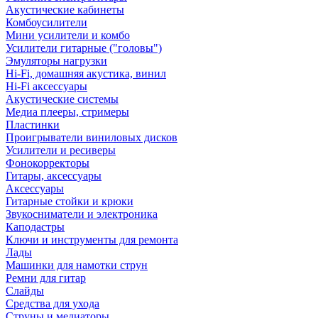
Акустические кабинеты
Комбоусилители
Мини усилители и комбо
Усилители гитарные ("головы")
Эмуляторы нагрузки
Hi-Fi, домашняя акустика, винил
Hi-Fi аксессуары
Акустические системы
Медиа плееры, стримеры
Пластинки
Проигрыватели виниловых дисков
Усилители и ресиверы
Фонокорректоры
Гитары, аксессуары
Аксессуары
Гитарные стойки и крюки
Звукосниматели и электроника
Каподастры
Ключи и инструменты для ремонта
Лады
Машинки для намотки струн
Ремни для гитар
Слайды
Средства для ухода
Струны и медиаторы