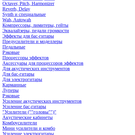
Octaver, Pitch, Harmonizer
Reverb, Delay
Synth и специальные
Wah, Autowah
Компрессоры, лимитеры, гейты
Эквалайзеры, педали громкости
Эффекты для бас-гитары
Предусилители и моделлеры
Педальные
Рэковые
Процессоры эффектов
Аксессуары для процессоров эффектов
Для акустических инструментов
Для бас-гитары
Для электрогитары
Карманные
Луперы
Рэковые
Усиление акустических инструментов
Усиление бас-гитары
"Усилители (""головы"")"
Акустические кабинеты
Комбоусилители
Мини усилители и комбо
Усиление электрогитары