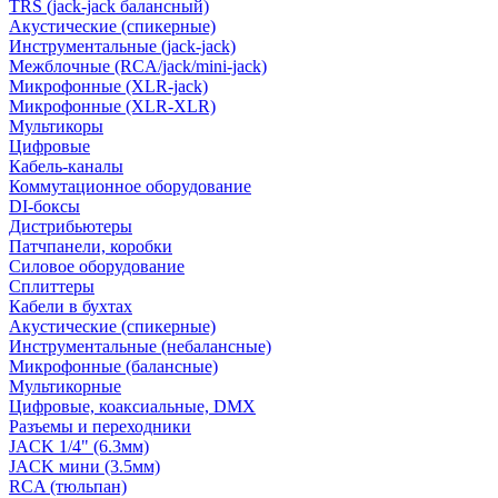
TRS (jack-jack балансный)
Акустические (спикерные)
Инструментальные (jack-jack)
Межблочные (RCA/jack/mini-jack)
Микрофонные (XLR-jack)
Микрофонные (XLR-XLR)
Мультикоры
Цифровые
Кабель-каналы
Коммутационное оборудование
DI-боксы
Дистрибьютеры
Патчпанели, коробки
Силовое оборудование
Сплиттеры
Кабели в бухтах
Акустические (спикерные)
Инструментальные (небалансные)
Микрофонные (балансные)
Мультикорные
Цифровые, коаксиальные, DMX
Разъемы и переходники
JACK 1/4" (6.3мм)
JACK мини (3.5мм)
RCA (тюльпан)