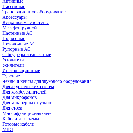
Активные
Пассивные
Трансляционное оборудование
Аксессуары
Встраиваемые в стены
Мегафон ручной
Настенные АС
Подвесные
Потолочные АС
Рупорные АС
Сабвуферы компактные
Усилители
Усилители
Инсталляционные
Туровые
Чехлы и кейсы для звукового оборудования
Для акустических систем
Для комбоусилителей
Для микрофонов
Для микшерных пультов
Для стоек
Многофункциональные
Кабели и разъемы
Готовые кабели
MIDI