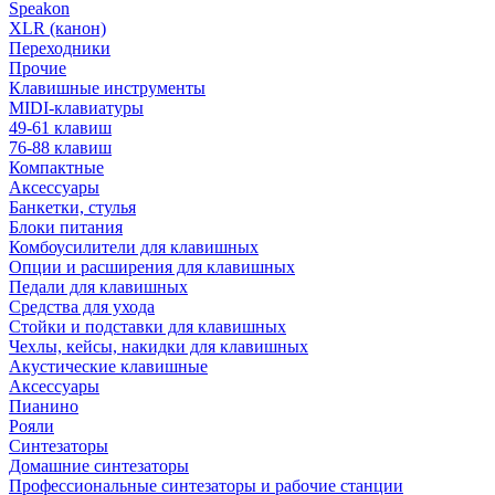
Speakon
XLR (канон)
Переходники
Прочие
Клавишные инструменты
MIDI-клавиатуры
49-61 клавиш
76-88 клавиш
Компактные
Аксессуары
Банкетки, стулья
Блоки питания
Комбоусилители для клавишных
Опции и расширения для клавишных
Педали для клавишных
Средства для ухода
Стойки и подставки для клавишных
Чехлы, кейсы, накидки для клавишных
Акустические клавишные
Аксессуары
Пианино
Рояли
Синтезаторы
Домашние синтезаторы
Профессиональные синтезаторы и рабочие станции