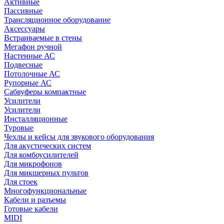
Активные
Пассивные
Трансляционное оборудование
Аксессуары
Встраиваемые в стены
Мегафон ручной
Настенные АС
Подвесные
Потолочные АС
Рупорные АС
Сабвуферы компактные
Усилители
Усилители
Инсталляционные
Туровые
Чехлы и кейсы для звукового оборудования
Для акустических систем
Для комбоусилителей
Для микрофонов
Для микшерных пультов
Для стоек
Многофункциональные
Кабели и разъемы
Готовые кабели
MIDI