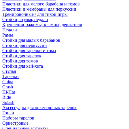
Пластики для малого барабана и томов
Пластики и мембраны для перкуссии
Тренировочные / для тихой игры
Стойки, стулья, педали
Крепления, зажимы, клэмпы, держатели
Педали
Рамы
Стойки для малых барабанов
Стойки для перкуссии
Стойки для тарелки и тома
Стойки для тарелок
Стойки для томов
Стойки для хай-хета
Стулья
Тарелки
China
Crash
Hi-Hat
Ride
Splash
Аксессуары для оркестровых тарелок
Гонги
Наборы тарелок
Оркестровые
Специальные эффекты