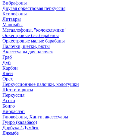
Вибрафоны
Другая оркестровая перкуссия
Ксилофоны
Литавры
Маримбы
Металлофоны, "колокольчики"
Оркестровые бас-барабаны
Оркестровые малые барабаны
Палочки, щетки, рюты
Аксессуары для палочек
Граб
Дуб
Карбон
Клен
Орех
Перкуссионные палочки, колотушки
Щетки и рюты
Перкуссия
Агого
Бонго
Вибраслэп
Глюкофоны, Ханги, аксессуары
Гуиро (калабасо)
Дарбука / Думбек
Джембе