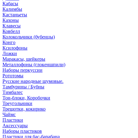
Кабасы
Калимбы
Кастаньеты
Кахоны
Клавесы
Ковбелл
Колокольчики (бубенцы)
Конго
Ксилофоны
Ложки
Маракасы, шейкеры
Металлофоны (глокеншпили)
Наборы перкуссии
Рототомы
Русские народные шумовые.
Тамбурины / Бубны
Тимбалес
Тон-блоки, Коробочки
Треугольники
Трещотки, кокирико
Чаймс
Пластики
Аксессуары
Наборы пластиков
Пластики для бас-барабана