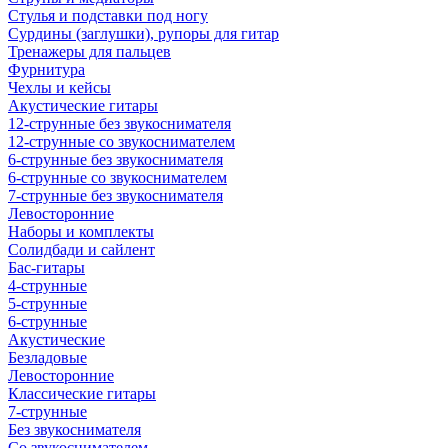
Стулья и подставки под ногу
Сурдины (заглушки), рупоры для гитар
Тренажеры для пальцев
Фурнитура
Чехлы и кейсы
Акустические гитары
12-струнные без звукоснимателя
12-струнные со звукоснимателем
6-струнные без звукоснимателя
6-струнные со звукоснимателем
7-струнные без звукоснимателя
Левосторонние
Наборы и комплекты
Солидбади и сайлент
Бас-гитары
4-струнные
5-струнные
6-струнные
Акустические
Безладовые
Левосторонние
Классические гитары
7-струнные
Без звукоснимателя
Со звукоснимателем