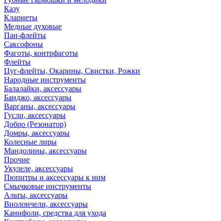
Казу
Кларнеты
Медные духовые
Пан-флейты
Саксофоны
Фаготы, контрфаготы
Флейты
Цуг-флейты, Окарины, Свистки, Рожки
Народные инструменты
Балалайки, аксессуары
Банджо, аксессуары
Варганы, аксессуары
Гусли, аксессуары
Добро (Резонатор)
Домры, аксессуары
Колесные лиры
Мандолины, аксессуары
Прочие
Укулеле, аксессуары
Пюпитры и аксессуары к ним
Смычковые инструменты
Альты, аксессуары
Виолончели, аксессуары
Канифоли, средства для ухода