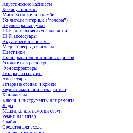
Акустические кабинеты
Комбоусилители
Мини усилители и комбо
Усилители гитарные ("головы")
Эмуляторы нагрузки
Hi-Fi, домашняя акустика, винил
Hi-Fi аксессуары
Акустические системы
Медиа плееры, стримеры
Пластинки
Проигрыватели виниловых дисков
Усилители и ресиверы
Фонокорректоры
Гитары, аксессуары
Аксессуары
Гитарные стойки и крюки
Звукосниматели и электроника
Каподастры
Ключи и инструменты для ремонта
Лады
Машинки для намотки струн
Ремни для гитар
Слайды
Средства для ухода
Струны и медиаторы