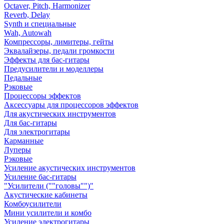
Octaver, Pitch, Harmonizer
Reverb, Delay
Synth и специальные
Wah, Autowah
Компрессоры, лимитеры, гейты
Эквалайзеры, педали громкости
Эффекты для бас-гитары
Предусилители и моделлеры
Педальные
Рэковые
Процессоры эффектов
Аксессуары для процессоров эффектов
Для акустических инструментов
Для бас-гитары
Для электрогитары
Карманные
Луперы
Рэковые
Усиление акустических инструментов
Усиление бас-гитары
"Усилители (""головы"")"
Акустические кабинеты
Комбоусилители
Мини усилители и комбо
Усиление электрогитары