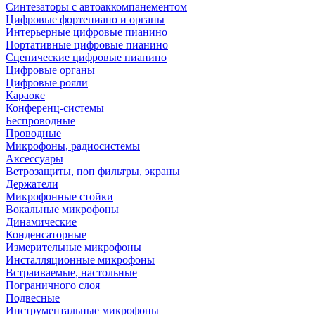
Синтезаторы с автоаккомпанементом
Цифровые фортепиано и органы
Интерьерные цифровые пианино
Портативные цифровые пианино
Сценические цифровые пианино
Цифровые органы
Цифровые рояли
Караоке
Конференц-системы
Беспроводные
Проводные
Микрофоны, радиосистемы
Аксессуары
Ветрозащиты, поп фильтры, экраны
Держатели
Микрофонные стойки
Вокальные микрофоны
Динамические
Конденсаторные
Измерительные микрофоны
Инсталляционные микрофоны
Встраиваемые, настольные
Пограничного слоя
Подвесные
Инструментальные микрофоны