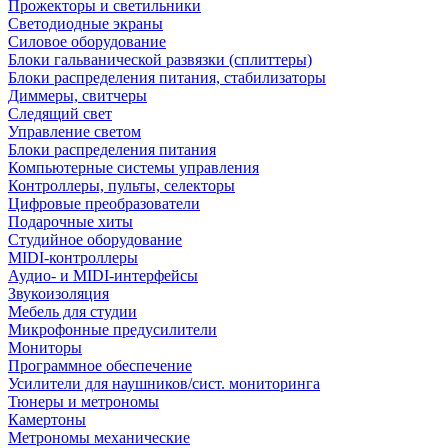
Прожекторы и светильники
Светодиодные экраны
Силовое оборудование
Блоки гальванической развязки (сплиттеры)
Блоки распределения питания, стабилизаторы
Диммеры, свитчеры
Следящий свет
Управление светом
Блоки распределения питания
Компьютерные системы управления
Контроллеры, пульты, селекторы
Цифровые преобразователи
Подарочные хиты
Студийное оборудование
MIDI-контроллеры
Аудио- и MIDI-интерфейсы
Звукоизоляция
Мебель для студии
Микрофонные предусилители
Мониторы
Программное обеспечение
Усилители для наушников/сист. мониторинга
Тюнеры и метрономы
Камертоны
Метрономы механические