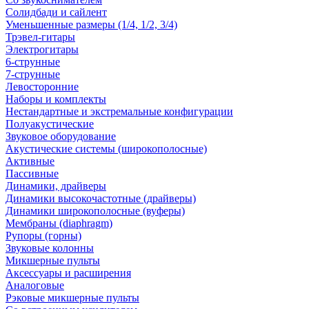
Солидбади и сайлент
Уменьшенные размеры (1/4, 1/2, 3/4)
Трэвел-гитары
Электрогитары
6-струнные
7-струнные
Левосторонние
Наборы и комплекты
Нестандартные и экстремальные конфигурации
Полуакустические
Звуковое оборудование
Акустические системы (широкополосные)
Активные
Пассивные
Динамики, драйверы
Динамики высокочастотные (драйверы)
Динамики широкополосные (вуферы)
Мембраны (diaphragm)
Рупоры (горны)
Звуковые колонны
Микшерные пульты
Аксессуары и расширения
Аналоговые
Рэковые микшерные пульты