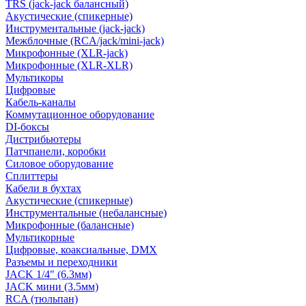
TRS (jack-jack балансный)
Акустические (спикерные)
Инструментальные (jack-jack)
Межблочные (RCA/jack/mini-jack)
Микрофонные (XLR-jack)
Микрофонные (XLR-XLR)
Мультикоры
Цифровые
Кабель-каналы
Коммутационное оборудование
DI-боксы
Дистрибьютеры
Патчпанели, коробки
Силовое оборудование
Сплиттеры
Кабели в бухтах
Акустические (спикерные)
Инструментальные (небалансные)
Микрофонные (балансные)
Мультикорные
Цифровые, коаксиальные, DMX
Разъемы и переходники
JACK 1/4" (6.3мм)
JACK мини (3.5мм)
RCA (тюльпан)