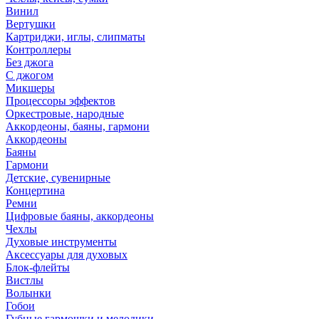
Винил
Вертушки
Картриджи, иглы, слипматы
Контроллеры
Без джога
С джогом
Микшеры
Процессоры эффектов
Оркестровые, народные
Аккордеоны, баяны, гармони
Аккордеоны
Баяны
Гармони
Детские, сувенирные
Концертина
Ремни
Цифровые баяны, аккордеоны
Чехлы
Духовые инструменты
Аксессуары для духовых
Блок-флейты
Вистлы
Волынки
Гобои
Губные гармошки и мелодики