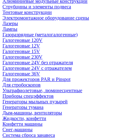
Алюминиевые модульные конструкции
Струбцины и элементы подвеса
Тентовые конструкции
Электромонтажное оборудование сцены
Лазеры
Лампы
Газоразрядные (металогалогенные)
Галогеновые 120V
Галогеновые 12V
Галогеновые 15V
Галогеновые 230V
Галогеновые 24V без отражателя
Галогеновые 24V с отражателем
Галогеновые 36V
Для прожекторов PAR и Pinspot
Для стробоскопов
Ультрафиолетовые, люминесцентные
Приборы спецэффектов
Генераторы мыльных пузырей
Генераторы тумана
Дым-машины, вентиляторы
Жидкости, конфетти
Конфетти машины
Снег-машины
Система сброса занавеса