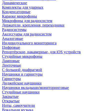
Динамические
Комплекты для ударных
Конденсаторные
Караоке микрофоны
Микрофоны для радиосистем
Держатели, крепления, переходники
Радиосистемы
Аксессуары для радиосистем
Аналоговые
Индивидуального мониторинга
Цифровые
Репортёрские, накамерные, для iOS устройств
Студийные микрофоны
Ламповые
Ленточные
С большой диафрагмой
Наушники и гарнитуры
Гарнитуры
Диджейские наушники
Наушники вкладыши/мониторинговые
Студийные наушники
Закрытые
Открытые
Ноты, самоучители
Вокальная музыка