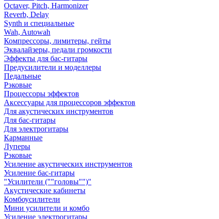
Octaver, Pitch, Harmonizer
Reverb, Delay
Synth и специальные
Wah, Autowah
Компрессоры, лимитеры, гейты
Эквалайзеры, педали громкости
Эффекты для бас-гитары
Предусилители и моделлеры
Педальные
Рэковые
Процессоры эффектов
Аксессуары для процессоров эффектов
Для акустических инструментов
Для бас-гитары
Для электрогитары
Карманные
Луперы
Рэковые
Усиление акустических инструментов
Усиление бас-гитары
"Усилители (""головы"")"
Акустические кабинеты
Комбоусилители
Мини усилители и комбо
Усиление электрогитары