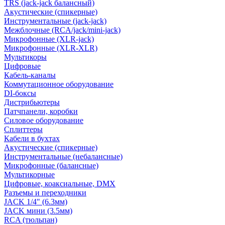
TRS (jack-jack балансный)
Акустические (спикерные)
Инструментальные (jack-jack)
Межблочные (RCA/jack/mini-jack)
Микрофонные (XLR-jack)
Микрофонные (XLR-XLR)
Мультикоры
Цифровые
Кабель-каналы
Коммутационное оборудование
DI-боксы
Дистрибьютеры
Патчпанели, коробки
Силовое оборудование
Сплиттеры
Кабели в бухтах
Акустические (спикерные)
Инструментальные (небалансные)
Микрофонные (балансные)
Мультикорные
Цифровые, коаксиальные, DMX
Разъемы и переходники
JACK 1/4" (6.3мм)
JACK мини (3.5мм)
RCA (тюльпан)