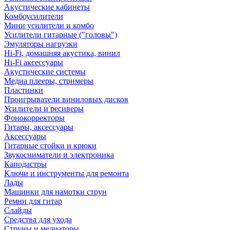
Акустические кабинеты
Комбоусилители
Мини усилители и комбо
Усилители гитарные ("головы")
Эмуляторы нагрузки
Hi-Fi, домашняя акустика, винил
Hi-Fi аксессуары
Акустические системы
Медиа плееры, стримеры
Пластинки
Проигрыватели виниловых дисков
Усилители и ресиверы
Фонокорректоры
Гитары, аксессуары
Аксессуары
Гитарные стойки и крюки
Звукосниматели и электроника
Каподастры
Ключи и инструменты для ремонта
Лады
Машинки для намотки струн
Ремни для гитар
Слайды
Средства для ухода
Струны и медиаторы