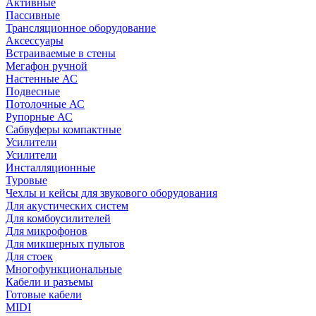
Активные
Пассивные
Трансляционное оборудование
Аксессуары
Встраиваемые в стены
Мегафон ручной
Настенные АС
Подвесные
Потолочные АС
Рупорные АС
Сабвуферы компактные
Усилители
Усилители
Инсталляционные
Туровые
Чехлы и кейсы для звукового оборудования
Для акустических систем
Для комбоусилителей
Для микрофонов
Для микшерных пультов
Для стоек
Многофункциональные
Кабели и разъемы
Готовые кабели
MIDI