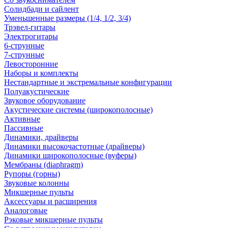
Солидбади и сайлент
Уменьшенные размеры (1/4, 1/2, 3/4)
Трэвел-гитары
Электрогитары
6-струнные
7-струнные
Левосторонние
Наборы и комплекты
Нестандартные и экстремальные конфигурации
Полуакустические
Звуковое оборудование
Акустические системы (широкополосные)
Активные
Пассивные
Динамики, драйверы
Динамики высокочастотные (драйверы)
Динамики широкополосные (вуферы)
Мембраны (diaphragm)
Рупоры (горны)
Звуковые колонны
Микшерные пульты
Аксессуары и расширения
Аналоговые
Рэковые микшерные пульты