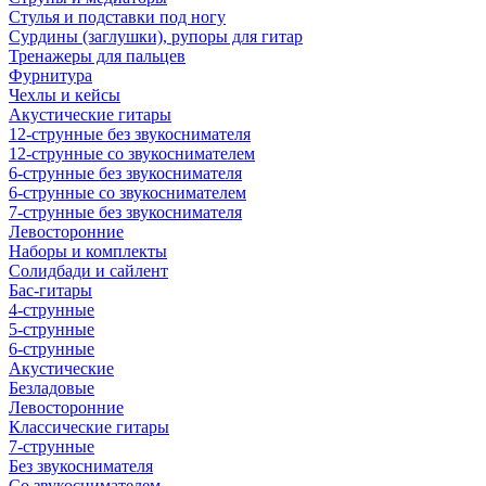
Стулья и подставки под ногу
Сурдины (заглушки), рупоры для гитар
Тренажеры для пальцев
Фурнитура
Чехлы и кейсы
Акустические гитары
12-струнные без звукоснимателя
12-струнные со звукоснимателем
6-струнные без звукоснимателя
6-струнные со звукоснимателем
7-струнные без звукоснимателя
Левосторонние
Наборы и комплекты
Солидбади и сайлент
Бас-гитары
4-струнные
5-струнные
6-струнные
Акустические
Безладовые
Левосторонние
Классические гитары
7-струнные
Без звукоснимателя
Со звукоснимателем