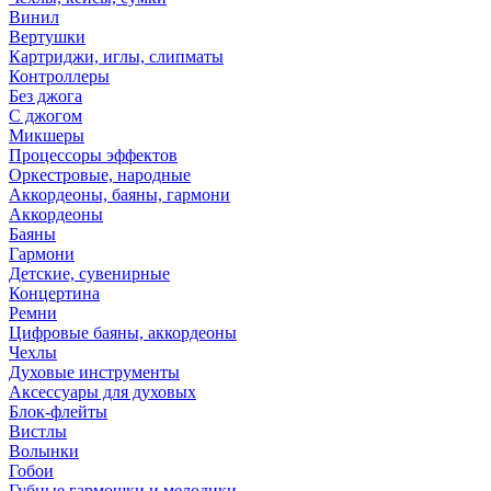
Винил
Вертушки
Картриджи, иглы, слипматы
Контроллеры
Без джога
С джогом
Микшеры
Процессоры эффектов
Оркестровые, народные
Аккордеоны, баяны, гармони
Аккордеоны
Баяны
Гармони
Детские, сувенирные
Концертина
Ремни
Цифровые баяны, аккордеоны
Чехлы
Духовые инструменты
Аксессуары для духовых
Блок-флейты
Вистлы
Волынки
Гобои
Губные гармошки и мелодики