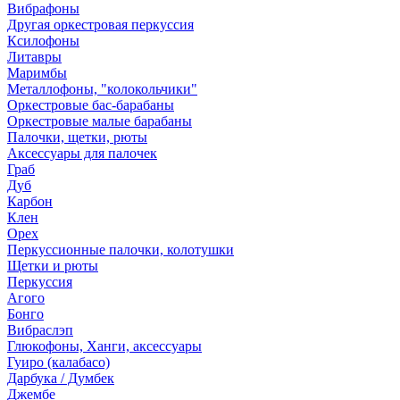
Вибрафоны
Другая оркестровая перкуссия
Ксилофоны
Литавры
Маримбы
Металлофоны, "колокольчики"
Оркестровые бас-барабаны
Оркестровые малые барабаны
Палочки, щетки, рюты
Аксессуары для палочек
Граб
Дуб
Карбон
Клен
Орех
Перкуссионные палочки, колотушки
Щетки и рюты
Перкуссия
Агого
Бонго
Вибраслэп
Глюкофоны, Ханги, аксессуары
Гуиро (калабасо)
Дарбука / Думбек
Джембе