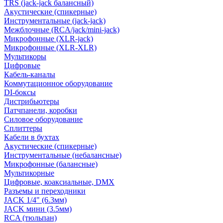
TRS (jack-jack балансный)
Акустические (спикерные)
Инструментальные (jack-jack)
Межблочные (RCA/jack/mini-jack)
Микрофонные (XLR-jack)
Микрофонные (XLR-XLR)
Мультикоры
Цифровые
Кабель-каналы
Коммутационное оборудование
DI-боксы
Дистрибьютеры
Патчпанели, коробки
Силовое оборудование
Сплиттеры
Кабели в бухтах
Акустические (спикерные)
Инструментальные (небалансные)
Микрофонные (балансные)
Мультикорные
Цифровые, коаксиальные, DMX
Разъемы и переходники
JACK 1/4" (6.3мм)
JACK мини (3.5мм)
RCA (тюльпан)