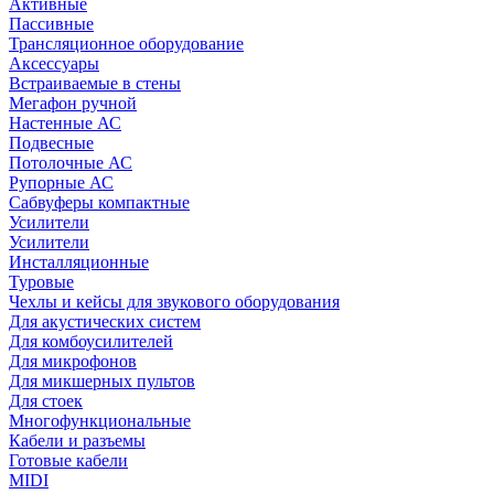
Активные
Пассивные
Трансляционное оборудование
Аксессуары
Встраиваемые в стены
Мегафон ручной
Настенные АС
Подвесные
Потолочные АС
Рупорные АС
Сабвуферы компактные
Усилители
Усилители
Инсталляционные
Туровые
Чехлы и кейсы для звукового оборудования
Для акустических систем
Для комбоусилителей
Для микрофонов
Для микшерных пультов
Для стоек
Многофункциональные
Кабели и разъемы
Готовые кабели
MIDI