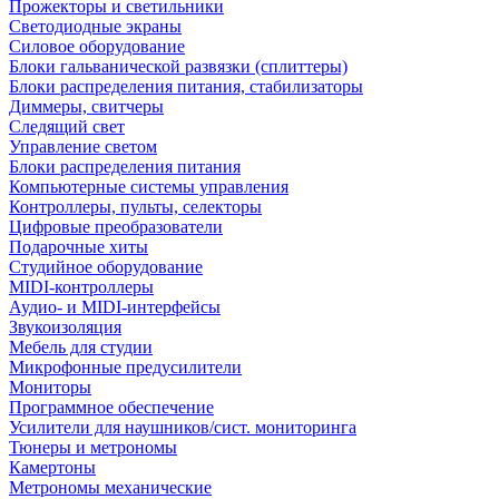
Прожекторы и светильники
Светодиодные экраны
Силовое оборудование
Блоки гальванической развязки (сплиттеры)
Блоки распределения питания, стабилизаторы
Диммеры, свитчеры
Следящий свет
Управление светом
Блоки распределения питания
Компьютерные системы управления
Контроллеры, пульты, селекторы
Цифровые преобразователи
Подарочные хиты
Студийное оборудование
MIDI-контроллеры
Аудио- и MIDI-интерфейсы
Звукоизоляция
Мебель для студии
Микрофонные предусилители
Мониторы
Программное обеспечение
Усилители для наушников/сист. мониторинга
Тюнеры и метрономы
Камертоны
Метрономы механические