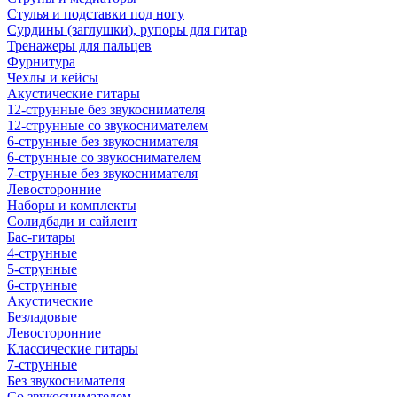
Стулья и подставки под ногу
Сурдины (заглушки), рупоры для гитар
Тренажеры для пальцев
Фурнитура
Чехлы и кейсы
Акустические гитары
12-струнные без звукоснимателя
12-струнные со звукоснимателем
6-струнные без звукоснимателя
6-струнные со звукоснимателем
7-струнные без звукоснимателя
Левосторонние
Наборы и комплекты
Солидбади и сайлент
Бас-гитары
4-струнные
5-струнные
6-струнные
Акустические
Безладовые
Левосторонние
Классические гитары
7-струнные
Без звукоснимателя
Со звукоснимателем