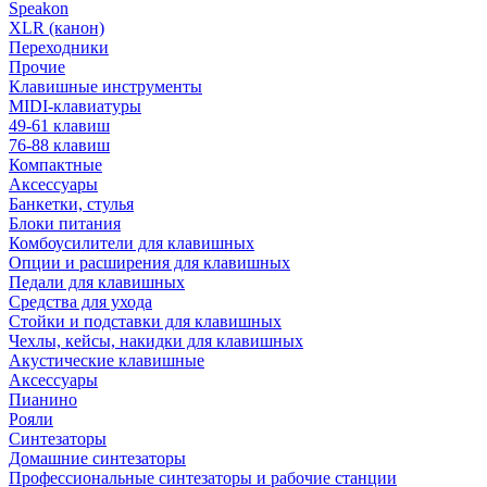
Speakon
XLR (канон)
Переходники
Прочие
Клавишные инструменты
MIDI-клавиатуры
49-61 клавиш
76-88 клавиш
Компактные
Аксессуары
Банкетки, стулья
Блоки питания
Комбоусилители для клавишных
Опции и расширения для клавишных
Педали для клавишных
Средства для ухода
Стойки и подставки для клавишных
Чехлы, кейсы, накидки для клавишных
Акустические клавишные
Аксессуары
Пианино
Рояли
Синтезаторы
Домашние синтезаторы
Профессиональные синтезаторы и рабочие станции