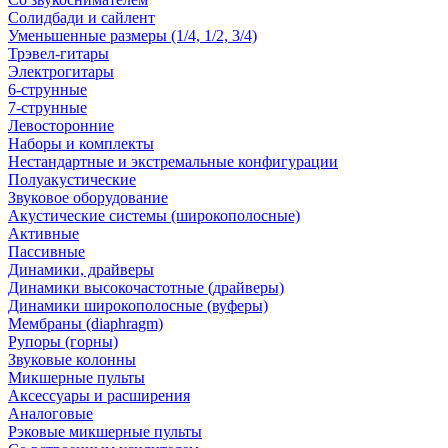
Солидбади и сайлент
Уменьшенные размеры (1/4, 1/2, 3/4)
Трэвел-гитары
Электрогитары
6-струнные
7-струнные
Левосторонние
Наборы и комплекты
Нестандартные и экстремальные конфигурации
Полуакустические
Звуковое оборудование
Акустические системы (широкополосные)
Активные
Пассивные
Динамики, драйверы
Динамики высокочастотные (драйверы)
Динамики широкополосные (вуферы)
Мембраны (diaphragm)
Рупоры (горны)
Звуковые колонны
Микшерные пульты
Аксессуары и расширения
Аналоговые
Рэковые микшерные пульты