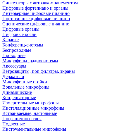
Синтезаторы с автоаккомпанементом
Цифровые фортепиано и органы
Интерьерные цифровые пианино
Портативные цифровые пианино
Сценические цифровые пианино
Цифровые органы
Цифровые рояли
Караоке
Конференц-системы
Беспроводные
Проводные
Микрофоны, радиосистемы
Аксессуары
Ветрозащиты, поп фильтры, экраны
Держатели
Микрофонные стойки
Вокальные микрофоны
Динамические
Конденсаторные
Измерительные микрофоны
Инсталляционные микрофоны
Встраиваемые, настольные
Пограничного слоя
Подвесные
Инструментальные микрофоны