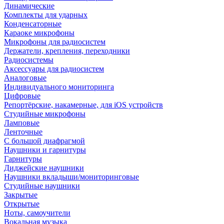
Динамические
Комплекты для ударных
Конденсаторные
Караоке микрофоны
Микрофоны для радиосистем
Держатели, крепления, переходники
Радиосистемы
Аксессуары для радиосистем
Аналоговые
Индивидуального мониторинга
Цифровые
Репортёрские, накамерные, для iOS устройств
Студийные микрофоны
Ламповые
Ленточные
С большой диафрагмой
Наушники и гарнитуры
Гарнитуры
Диджейские наушники
Наушники вкладыши/мониторинговые
Студийные наушники
Закрытые
Открытые
Ноты, самоучители
Вокальная музыка