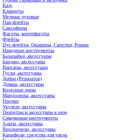
Казу
Кларнеты
Медные духовые
Пан-флейты
Саксофоны
Фаготы, контрфаготы
Флейты
Цуг-флейты, Окарины, Свистки, Рожки
Народные инструменты
Балалайки, аксессуары
Банджо, аксессуары
Варганы, аксессуары
Гусли, аксессуары
Добро (Резонатор)
Домры, аксессуары
Колесные лиры
Мандолины, аксессуары
Прочие
Укулеле, аксессуары
Пюпитры и аксессуары к ним
Смычковые инструменты
Альты, аксессуары
Виолончели, аксессуары
Канифоли, средства для ухода