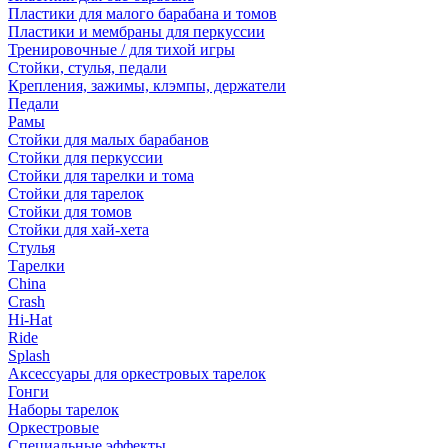
Пластики для малого барабана и томов
Пластики и мембраны для перкуссии
Тренировочные / для тихой игры
Стойки, стулья, педали
Крепления, зажимы, клэмпы, держатели
Педали
Рамы
Стойки для малых барабанов
Стойки для перкуссии
Стойки для тарелки и тома
Стойки для тарелок
Стойки для томов
Стойки для хай-хета
Стулья
Тарелки
China
Crash
Hi-Hat
Ride
Splash
Аксессуары для оркестровых тарелок
Гонги
Наборы тарелок
Оркестровые
Специальные эффекты