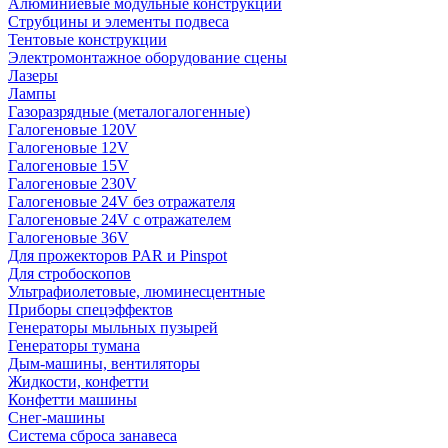
Алюминиевые модульные конструкции
Струбцины и элементы подвеса
Тентовые конструкции
Электромонтажное оборудование сцены
Лазеры
Лампы
Газоразрядные (металогалогенные)
Галогеновые 120V
Галогеновые 12V
Галогеновые 15V
Галогеновые 230V
Галогеновые 24V без отражателя
Галогеновые 24V с отражателем
Галогеновые 36V
Для прожекторов PAR и Pinspot
Для стробоскопов
Ультрафиолетовые, люминесцентные
Приборы спецэффектов
Генераторы мыльных пузырей
Генераторы тумана
Дым-машины, вентиляторы
Жидкости, конфетти
Конфетти машины
Снег-машины
Система сброса занавеса