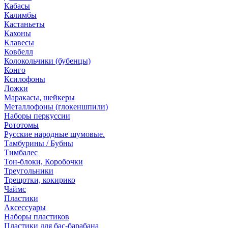
Кабасы
Калимбы
Кастаньеты
Кахоны
Клавесы
Ковбелл
Колокольчики (бубенцы)
Конго
Ксилофоны
Ложки
Маракасы, шейкеры
Металлофоны (глокеншпили)
Наборы перкуссии
Рототомы
Русские народные шумовые.
Тамбурины / Бубны
Тимбалес
Тон-блоки, Коробочки
Треугольники
Трещотки, кокирико
Чаймс
Пластики
Аксессуары
Наборы пластиков
Пластики для бас-барабана