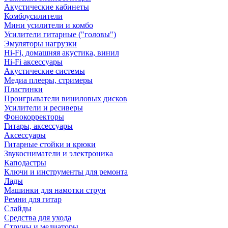
Акустические кабинеты
Комбоусилители
Мини усилители и комбо
Усилители гитарные ("головы")
Эмуляторы нагрузки
Hi-Fi, домашняя акустика, винил
Hi-Fi аксессуары
Акустические системы
Медиа плееры, стримеры
Пластинки
Проигрыватели виниловых дисков
Усилители и ресиверы
Фонокорректоры
Гитары, аксессуары
Аксессуары
Гитарные стойки и крюки
Звукосниматели и электроника
Каподастры
Ключи и инструменты для ремонта
Лады
Машинки для намотки струн
Ремни для гитар
Слайды
Средства для ухода
Струны и медиаторы