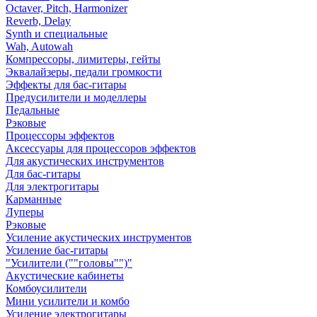
Octaver, Pitch, Harmonizer
Reverb, Delay
Synth и специальные
Wah, Autowah
Компрессоры, лимитеры, гейты
Эквалайзеры, педали громкости
Эффекты для бас-гитары
Предусилители и моделлеры
Педальные
Рэковые
Процессоры эффектов
Аксессуары для процессоров эффектов
Для акустических инструментов
Для бас-гитары
Для электрогитары
Карманные
Луперы
Рэковые
Усиление акустических инструментов
Усиление бас-гитары
"Усилители (""головы"")"
Акустические кабинеты
Комбоусилители
Мини усилители и комбо
Усиление электрогитары