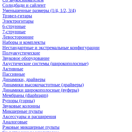
Солидбади и сайлент
Уменьшенные размеры (1/4, 1/2, 3/4)
Трэвел-гитары
Электрогитары
6-струнные
7-струнные
Левосторонние
Наборы и комплекты
Нестандартные и экстремальные конфигурации
Полуакустические
Звуковое оборудование
Акустические системы (широкополосные)
Активные
Пассивные
Динамики, драйверы
Динамики высокочастотные (драйверы)
Динамики широкополосные (вуферы)
Мембраны (diaphragm)
Рупоры (горны)
Звуковые колонны
Микшерные пульты
Аксессуары и расширения
Аналоговые
Рэковые микшерные пульты