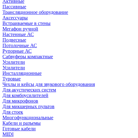
Активные
Пассивные
Трансляционное оборудование
Аксессуары
Встраиваемые в стены
Мегафон ручной
Настенные АС
Подвесные
Потолочные АС
Рупорные АС
Сабвуферы компактные
Усилители
Усилители
Инсталляционные
Туровые
Чехлы и кейсы для звукового оборудования
Для акустических систем
Для комбоусилителей
Для микрофонов
Для микшерных пультов
Для стоек
Многофункциональные
Кабели и разъемы
Готовые кабели
MIDI