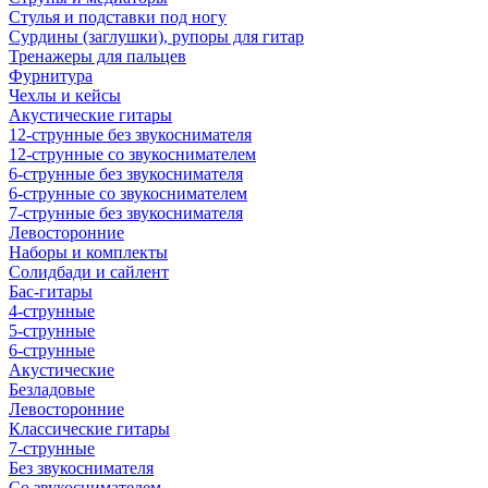
Стулья и подставки под ногу
Сурдины (заглушки), рупоры для гитар
Тренажеры для пальцев
Фурнитура
Чехлы и кейсы
Акустические гитары
12-струнные без звукоснимателя
12-струнные со звукоснимателем
6-струнные без звукоснимателя
6-струнные со звукоснимателем
7-струнные без звукоснимателя
Левосторонние
Наборы и комплекты
Солидбади и сайлент
Бас-гитары
4-струнные
5-струнные
6-струнные
Акустические
Безладовые
Левосторонние
Классические гитары
7-струнные
Без звукоснимателя
Со звукоснимателем