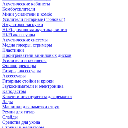
Акустические кабинеты
Комбоусилители
Мини усилители и комбо
Усилители гитарные ("головы")
Эмуляторы нагрузки
Hi-Fi, домашняя акустика, винил
Hi-Fi аксессуары
Акустические системы
Медиа плееры, стримеры
Пластинки
Проигрыватели виниловых дисков
Усилители и ресиверы
Фонокорректоры
Гитары, аксессуары
Аксессуары
Гитарные стойки и крюки
Звукосниматели и электроника
Каподастры
Ключи и инструменты для ремонта
Лады
Машинки для намотки струн
Ремни для гитар
Слайды
Средства для ухода
Струны и медиаторы