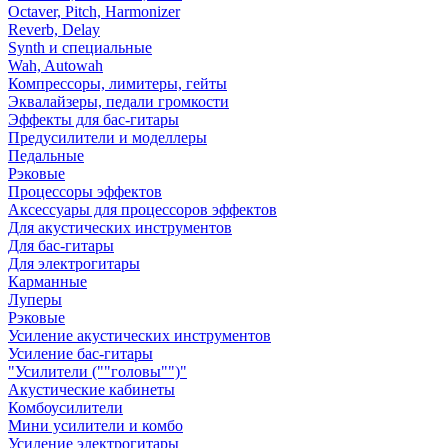
Octaver, Pitch, Harmonizer
Reverb, Delay
Synth и специальные
Wah, Autowah
Компрессоры, лимитеры, гейты
Эквалайзеры, педали громкости
Эффекты для бас-гитары
Предусилители и моделлеры
Педальные
Рэковые
Процессоры эффектов
Аксессуары для процессоров эффектов
Для акустических инструментов
Для бас-гитары
Для электрогитары
Карманные
Луперы
Рэковые
Усиление акустических инструментов
Усиление бас-гитары
"Усилители (""головы"")"
Акустические кабинеты
Комбоусилители
Мини усилители и комбо
Усиление электрогитары