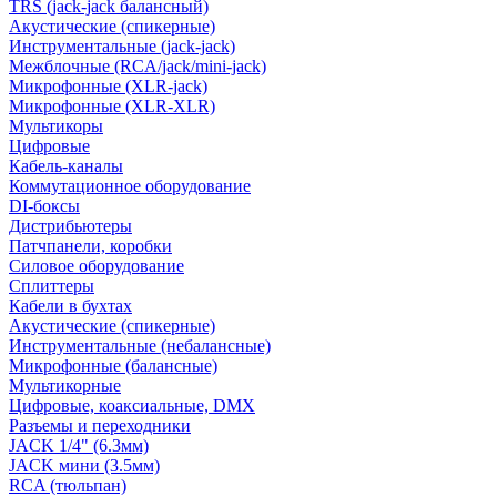
TRS (jack-jack балансный)
Акустические (спикерные)
Инструментальные (jack-jack)
Межблочные (RCA/jack/mini-jack)
Микрофонные (XLR-jack)
Микрофонные (XLR-XLR)
Мультикоры
Цифровые
Кабель-каналы
Коммутационное оборудование
DI-боксы
Дистрибьютеры
Патчпанели, коробки
Силовое оборудование
Сплиттеры
Кабели в бухтах
Акустические (спикерные)
Инструментальные (небалансные)
Микрофонные (балансные)
Мультикорные
Цифровые, коаксиальные, DMX
Разъемы и переходники
JACK 1/4" (6.3мм)
JACK мини (3.5мм)
RCA (тюльпан)