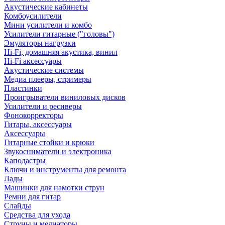
Акустические кабинеты
Комбоусилители
Мини усилители и комбо
Усилители гитарные ("головы")
Эмуляторы нагрузки
Hi-Fi, домашняя акустика, винил
Hi-Fi аксессуары
Акустические системы
Медиа плееры, стримеры
Пластинки
Проигрыватели виниловых дисков
Усилители и ресиверы
Фонокорректоры
Гитары, аксессуары
Аксессуары
Гитарные стойки и крюки
Звукосниматели и электроника
Каподастры
Ключи и инструменты для ремонта
Лады
Машинки для намотки струн
Ремни для гитар
Слайды
Средства для ухода
Струны и медиаторы