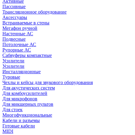
Активные
Пассивные
Трансляционное оборудование
Аксессуары
Встраиваемые в стены
Мегафон ручной
Настенные АС
Подвесные
Потолочные АС
Рупорные АС
Сабвуферы компактные
Усилители
Усилители
Инсталляционные
Туровые
Чехлы и кейсы для звукового оборудования
Для акустических систем
Для комбоусилителей
Для микрофонов
Для микшерных пультов
Для стоек
Многофункциональные
Кабели и разъемы
Готовые кабели
MIDI