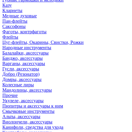
Казу
Кларнеты
Медные духовые
Пан-флейты
Саксофоны
Фаготы, контрфаготы
Флейты
Цуг-флейты, Окарины, Свистки, Рожки
Народные инструменты
Балалайки, аксессуары
Банджо, аксессуары
Варганы, аксессуары
Гусли, аксессуары
Добро (Резонатор)
Домры, аксессуары
Колесные лиры
Мандолины, аксессуары
Прочие
Укулеле, аксессуары
Пюпитры и аксессуары к ним
Смычковые инструменты
Альты, аксессуары
Виолончели, аксессуары
Канифоли, средства для ухода