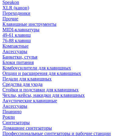
Speakon
XLR (канон)
Переходники
Прочие
Клавишные инструменты
MIDI-клавиатуры
49-61 клавиш
76-88 клавиш
Компактные
Аксессуары
Банкетки, стулья
Блоки питания
Комбоусилители для клавишных
Опции и расширения для клавишных
Педали для клавишных
Средства для ухода
Стойки и подставки для клавишных
Чехлы, кейсы, накидки для клавишных
Акустические клавишные
Аксессуары
Пианино
Рояли
Синтезаторы
Домашние синтезаторы
Профессиональные синтезаторы и рабочие станции