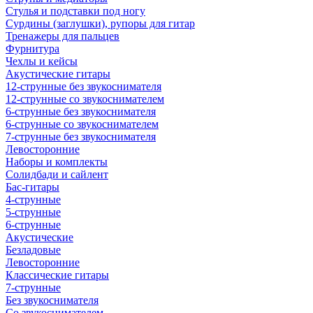
Стулья и подставки под ногу
Сурдины (заглушки), рупоры для гитар
Тренажеры для пальцев
Фурнитура
Чехлы и кейсы
Акустические гитары
12-струнные без звукоснимателя
12-струнные со звукоснимателем
6-струнные без звукоснимателя
6-струнные со звукоснимателем
7-струнные без звукоснимателя
Левосторонние
Наборы и комплекты
Солидбади и сайлент
Бас-гитары
4-струнные
5-струнные
6-струнные
Акустические
Безладовые
Левосторонние
Классические гитары
7-струнные
Без звукоснимателя
Со звукоснимателем