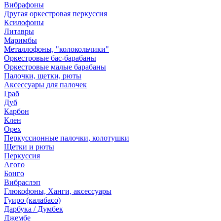
Вибрафоны
Другая оркестровая перкуссия
Ксилофоны
Литавры
Маримбы
Металлофоны, "колокольчики"
Оркестровые бас-барабаны
Оркестровые малые барабаны
Палочки, щетки, рюты
Аксессуары для палочек
Граб
Дуб
Карбон
Клен
Орех
Перкуссионные палочки, колотушки
Щетки и рюты
Перкуссия
Агого
Бонго
Вибраслэп
Глюкофоны, Ханги, аксессуары
Гуиро (калабасо)
Дарбука / Думбек
Джембе