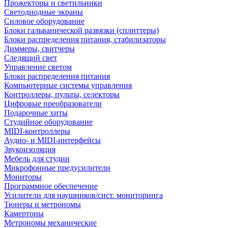
Прожекторы и светильники
Светодиодные экраны
Силовое оборудование
Блоки гальванической развязки (сплиттеры)
Блоки распределения питания, стабилизаторы
Диммеры, свитчеры
Следящий свет
Управление светом
Блоки распределения питания
Компьютерные системы управления
Контроллеры, пульты, селекторы
Цифровые преобразователи
Подарочные хиты
Студийное оборудование
MIDI-контроллеры
Аудио- и MIDI-интерфейсы
Звукоизоляция
Мебель для студии
Микрофонные предусилители
Мониторы
Программное обеспечение
Усилители для наушников/сист. мониторинга
Тюнеры и метрономы
Камертоны
Метрономы механические