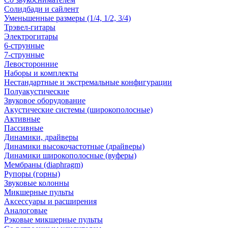
Солидбади и сайлент
Уменьшенные размеры (1/4, 1/2, 3/4)
Трэвел-гитары
Электрогитары
6-струнные
7-струнные
Левосторонние
Наборы и комплекты
Нестандартные и экстремальные конфигурации
Полуакустические
Звуковое оборудование
Акустические системы (широкополосные)
Активные
Пассивные
Динамики, драйверы
Динамики высокочастотные (драйверы)
Динамики широкополосные (вуферы)
Мембраны (diaphragm)
Рупоры (горны)
Звуковые колонны
Микшерные пульты
Аксессуары и расширения
Аналоговые
Рэковые микшерные пульты