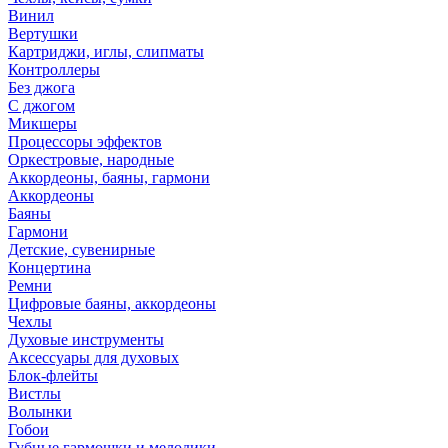
Винил
Вертушки
Картриджи, иглы, слипматы
Контроллеры
Без джога
С джогом
Микшеры
Процессоры эффектов
Оркестровые, народные
Аккордеоны, баяны, гармони
Аккордеоны
Баяны
Гармони
Детские, сувенирные
Концертина
Ремни
Цифровые баяны, аккордеоны
Чехлы
Духовые инструменты
Аксессуары для духовых
Блок-флейты
Вистлы
Волынки
Гобои
Губные гармошки и мелодики