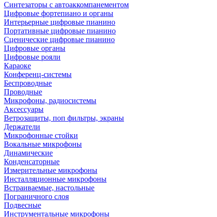
Синтезаторы с автоаккомпанементом
Цифровые фортепиано и органы
Интерьерные цифровые пианино
Портативные цифровые пианино
Сценические цифровые пианино
Цифровые органы
Цифровые рояли
Караоке
Конференц-системы
Беспроводные
Проводные
Микрофоны, радиосистемы
Аксессуары
Ветрозащиты, поп фильтры, экраны
Держатели
Микрофонные стойки
Вокальные микрофоны
Динамические
Конденсаторные
Измерительные микрофоны
Инсталляционные микрофоны
Встраиваемые, настольные
Пограничного слоя
Подвесные
Инструментальные микрофоны