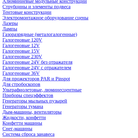
Алюминиевые модульные конструкции
Струбцины и элементы подвеса
Тентовые конструкции
Электромонтажное оборудование сцены
Лазеры
Лампы
Газоразрядные (металогалогенные)
Галогеновые 120V
Галогеновые 12V
Галогеновые 15V
Галогеновые 230V
Галогеновые 24V без отражателя
Галогеновые 24V с отражателем
Галогеновые 36V
Для прожекторов PAR и Pinspot
Для стробоскопов
Ультрафиолетовые, люминесцентные
Приборы спецэффектов
Генераторы мыльных пузырей
Генераторы тумана
Дым-машины, вентиляторы
Жидкости, конфетти
Конфетти машины
Снег-машины
Система сброса занавеса