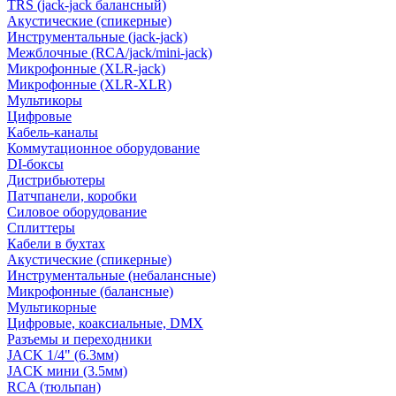
TRS (jack-jack балансный)
Акустические (спикерные)
Инструментальные (jack-jack)
Межблочные (RCA/jack/mini-jack)
Микрофонные (XLR-jack)
Микрофонные (XLR-XLR)
Мультикоры
Цифровые
Кабель-каналы
Коммутационное оборудование
DI-боксы
Дистрибьютеры
Патчпанели, коробки
Силовое оборудование
Сплиттеры
Кабели в бухтах
Акустические (спикерные)
Инструментальные (небалансные)
Микрофонные (балансные)
Мультикорные
Цифровые, коаксиальные, DMX
Разъемы и переходники
JACK 1/4" (6.3мм)
JACK мини (3.5мм)
RCA (тюльпан)