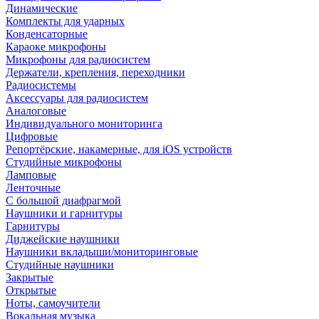
Динамические
Комплекты для ударных
Конденсаторные
Караоке микрофоны
Микрофоны для радиосистем
Держатели, крепления, переходники
Радиосистемы
Аксессуары для радиосистем
Аналоговые
Индивидуального мониторинга
Цифровые
Репортёрские, накамерные, для iOS устройств
Студийные микрофоны
Ламповые
Ленточные
С большой диафрагмой
Наушники и гарнитуры
Гарнитуры
Диджейские наушники
Наушники вкладыши/мониторинговые
Студийные наушники
Закрытые
Открытые
Ноты, самоучители
Вокальная музыка