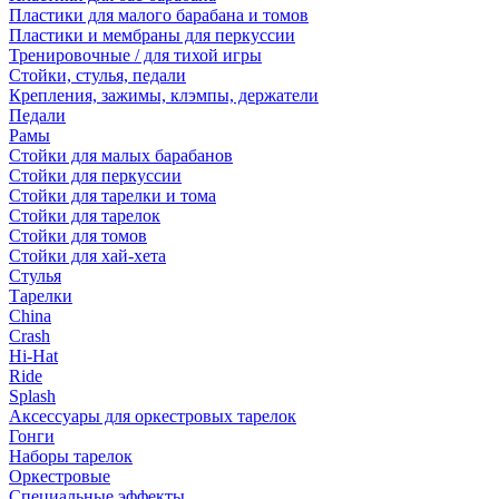
Пластики для малого барабана и томов
Пластики и мембраны для перкуссии
Тренировочные / для тихой игры
Стойки, стулья, педали
Крепления, зажимы, клэмпы, держатели
Педали
Рамы
Стойки для малых барабанов
Стойки для перкуссии
Стойки для тарелки и тома
Стойки для тарелок
Стойки для томов
Стойки для хай-хета
Стулья
Тарелки
China
Crash
Hi-Hat
Ride
Splash
Аксессуары для оркестровых тарелок
Гонги
Наборы тарелок
Оркестровые
Специальные эффекты