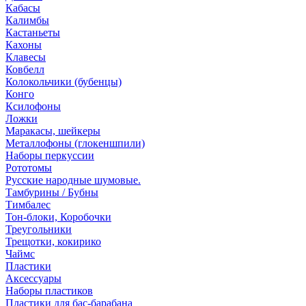
Кабасы
Калимбы
Кастаньеты
Кахоны
Клавесы
Ковбелл
Колокольчики (бубенцы)
Конго
Ксилофоны
Ложки
Маракасы, шейкеры
Металлофоны (глокеншпили)
Наборы перкуссии
Рототомы
Русские народные шумовые.
Тамбурины / Бубны
Тимбалес
Тон-блоки, Коробочки
Треугольники
Трещотки, кокирико
Чаймс
Пластики
Аксессуары
Наборы пластиков
Пластики для бас-барабана