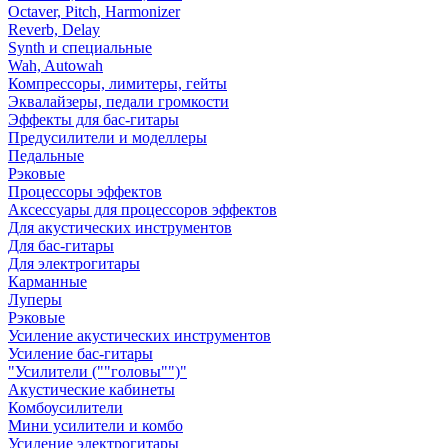
Octaver, Pitch, Harmonizer
Reverb, Delay
Synth и специальные
Wah, Autowah
Компрессоры, лимитеры, гейты
Эквалайзеры, педали громкости
Эффекты для бас-гитары
Предусилители и моделлеры
Педальные
Рэковые
Процессоры эффектов
Аксессуары для процессоров эффектов
Для акустических инструментов
Для бас-гитары
Для электрогитары
Карманные
Луперы
Рэковые
Усиление акустических инструментов
Усиление бас-гитары
"Усилители (""головы"")"
Акустические кабинеты
Комбоусилители
Мини усилители и комбо
Усиление электрогитары