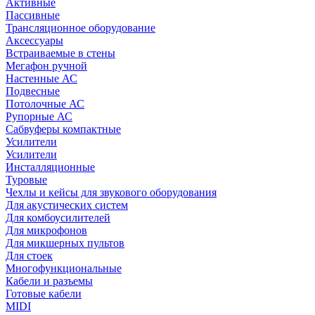
Активные
Пассивные
Трансляционное оборудование
Аксессуары
Встраиваемые в стены
Мегафон ручной
Настенные АС
Подвесные
Потолочные АС
Рупорные АС
Сабвуферы компактные
Усилители
Усилители
Инсталляционные
Туровые
Чехлы и кейсы для звукового оборудования
Для акустических систем
Для комбоусилителей
Для микрофонов
Для микшерных пультов
Для стоек
Многофункциональные
Кабели и разъемы
Готовые кабели
MIDI