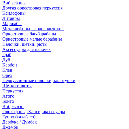
Вибрафоны
Другая оркестровая перкуссия
Ксилофоны
Литавры
Маримбы
Металлофоны, "колокольчики"
Оркестровые бас-барабаны
Оркестровые малые барабаны
Палочки, щетки, рюты
Аксессуары для палочек
Граб
Дуб
Карбон
Клен
Орех
Перкуссионные палочки, колотушки
Щетки и рюты
Перкуссия
Агого
Бонго
Вибраслэп
Глюкофоны, Ханги, аксессуары
Гуиро (калабасо)
Дарбука / Думбек
Джембе