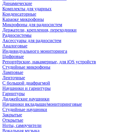
Динамические
Комплекты для ударных
Конденсаторные
Караоке микрофоны
Микрофоны для радиосистем
Держатели, крепления, переходники
Радиосистемы
Аксессуары для радиосистем
Аналоговые
Индивидуального мониторинга
Цифровые
Репортёрские, накамерные, для iOS устройств
Студийные микрофоны
Ламповые
Ленточные
С большой диафрагмой
Наушники и гарнитуры
Гарнитуры
Диджейские наушники
Наушники вкладыши/мониторинговые
Студийные наушники
Закрытые
Открытые
Ноты, самоучители
Вокальная музыка