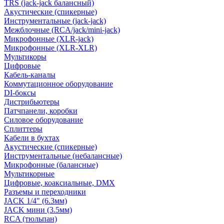
TRS (jack-jack балансный)
Акустические (спикерные)
Инструментальные (jack-jack)
Межблочные (RCA/jack/mini-jack)
Микрофонные (XLR-jack)
Микрофонные (XLR-XLR)
Мультикоры
Цифровые
Кабель-каналы
Коммутационное оборудование
DI-боксы
Дистрибьютеры
Патчпанели, коробки
Силовое оборудование
Сплиттеры
Кабели в бухтах
Акустические (спикерные)
Инструментальные (небалансные)
Микрофонные (балансные)
Мультикорные
Цифровые, коаксиальные, DMX
Разъемы и переходники
JACK 1/4" (6.3мм)
JACK мини (3.5мм)
RCA (тюльпан)