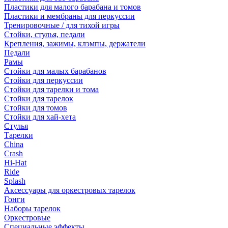
Пластики для малого барабана и томов
Пластики и мембраны для перкуссии
Тренировочные / для тихой игры
Стойки, стулья, педали
Крепления, зажимы, клэмпы, держатели
Педали
Рамы
Стойки для малых барабанов
Стойки для перкуссии
Стойки для тарелки и тома
Стойки для тарелок
Стойки для томов
Стойки для хай-хета
Стулья
Тарелки
China
Crash
Hi-Hat
Ride
Splash
Аксессуары для оркестровых тарелок
Гонги
Наборы тарелок
Оркестровые
Специальные эффекты