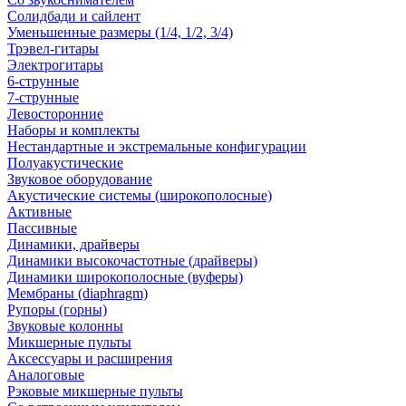
Солидбади и сайлент
Уменьшенные размеры (1/4, 1/2, 3/4)
Трэвел-гитары
Электрогитары
6-струнные
7-струнные
Левосторонние
Наборы и комплекты
Нестандартные и экстремальные конфигурации
Полуакустические
Звуковое оборудование
Акустические системы (широкополосные)
Активные
Пассивные
Динамики, драйверы
Динамики высокочастотные (драйверы)
Динамики широкополосные (вуферы)
Мембраны (diaphragm)
Рупоры (горны)
Звуковые колонны
Микшерные пульты
Аксессуары и расширения
Аналоговые
Рэковые микшерные пульты