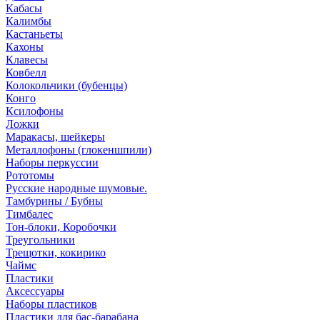
Кабасы
Калимбы
Кастаньеты
Кахоны
Клавесы
Ковбелл
Колокольчики (бубенцы)
Конго
Ксилофоны
Ложки
Маракасы, шейкеры
Металлофоны (глокеншпили)
Наборы перкуссии
Рототомы
Русские народные шумовые.
Тамбурины / Бубны
Тимбалес
Тон-блоки, Коробочки
Треугольники
Трещотки, кокирико
Чаймс
Пластики
Аксессуары
Наборы пластиков
Пластики для бас-барабана