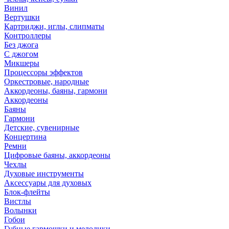
Винил
Вертушки
Картриджи, иглы, слипматы
Контроллеры
Без джога
С джогом
Микшеры
Процессоры эффектов
Оркестровые, народные
Аккордеоны, баяны, гармони
Аккордеоны
Баяны
Гармони
Детские, сувенирные
Концертина
Ремни
Цифровые баяны, аккордеоны
Чехлы
Духовые инструменты
Аксессуары для духовых
Блок-флейты
Вистлы
Волынки
Гобои
Губные гармошки и мелодики