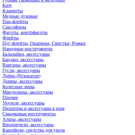
Казу
Кларнеты
Медные духовые
Пан-флейты
Саксофоны
Фаготы, контрфаготы
Флейты
Цуг-флейты, Окарины, Свистки, Рожки
Народные инструменты
Балалайки, аксессуары
Банджо, аксессуары
Варганы, аксессуары
Гусли, аксессуары
Добро (Резонатор)
Домры, аксессуары
Колесные лиры
Мандолины, аксессуары
Прочие
Укулеле, аксессуары
Пюпитры и аксессуары к ним
Смычковые инструменты
Альты, аксессуары
Виолончели, аксессуары
Канифоли, средства для ухода