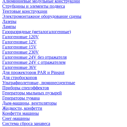
Алюминиевые модульные конструкции
Струбцины и элементы подвеса
Тентовые конструкции
Электромонтажное оборудование сцены
Лазеры
Лампы
Газоразрядные (металогалогенные)
Галогеновые 120V
Галогеновые 12V
Галогеновые 15V
Галогеновые 230V
Галогеновые 24V без отражателя
Галогеновые 24V с отражателем
Галогеновые 36V
Для прожекторов PAR и Pinspot
Для стробоскопов
Ультрафиолетовые, люминесцентные
Приборы спецэффектов
Генераторы мыльных пузырей
Генераторы тумана
Дым-машины, вентиляторы
Жидкости, конфетти
Конфетти машины
Снег-машины
Система сброса занавеса