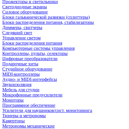
Прожекторы и светильники
Светодиодные экраны
Силовое оборудование
Блоки гальванической развязки (сплиттеры)
Блоки распределения питания, стабилизаторы
Диммеры, свитчеры
Следящий свет
Управление светом
Блоки распределения питания
Компьютерные системы управления
Контроллеры, пульты, селекторы
Цифровые преобразователи
Подарочные хиты
Студийное оборудование
MIDI-контроллеры
Аудио- и MIDI-интерфейсы
Звукоизоляция
Мебель для студии
Микрофонные предусилители
Мониторы
Программное обеспечение
Усилители для наушников/сист. мониторинга
Тюнеры и метрономы
Камертоны
Метрономы механические