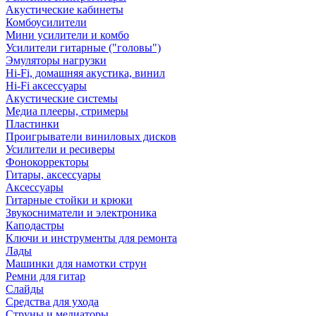
Акустические кабинеты
Комбоусилители
Мини усилители и комбо
Усилители гитарные ("головы")
Эмуляторы нагрузки
Hi-Fi, домашняя акустика, винил
Hi-Fi аксессуары
Акустические системы
Медиа плееры, стримеры
Пластинки
Проигрыватели виниловых дисков
Усилители и ресиверы
Фонокорректоры
Гитары, аксессуары
Аксессуары
Гитарные стойки и крюки
Звукосниматели и электроника
Каподастры
Ключи и инструменты для ремонта
Лады
Машинки для намотки струн
Ремни для гитар
Слайды
Средства для ухода
Струны и медиаторы