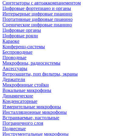
Синтезаторы с автоаккомпанементом
Цифровые фортепиано и органы
Интерьерные цифровые пианино
Портативные цифровые пианино
Сценические цифровые пианино
Цифровые органы
Цифровые рояли
Караоке
Конференц-системы
Беспроводные
Проводные
Микрофоны, радиосистемы
Аксессуары
Ветрозащиты, поп фильтры, экраны
Держатели
Микрофонные стойки
Вокальные микрофоны
Динамические
Конденсаторные
Измерительные микрофоны
Инсталляционные микрофоны
Встраиваемые, настольные
Пограничного слоя
Подвесные
Инструментальные микрофоны