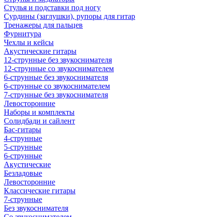
Стулья и подставки под ногу
Сурдины (заглушки), рупоры для гитар
Тренажеры для пальцев
Фурнитура
Чехлы и кейсы
Акустические гитары
12-струнные без звукоснимателя
12-струнные со звукоснимателем
6-струнные без звукоснимателя
6-струнные со звукоснимателем
7-струнные без звукоснимателя
Левосторонние
Наборы и комплекты
Солидбади и сайлент
Бас-гитары
4-струнные
5-струнные
6-струнные
Акустические
Безладовые
Левосторонние
Классические гитары
7-струнные
Без звукоснимателя
Со звукоснимателем