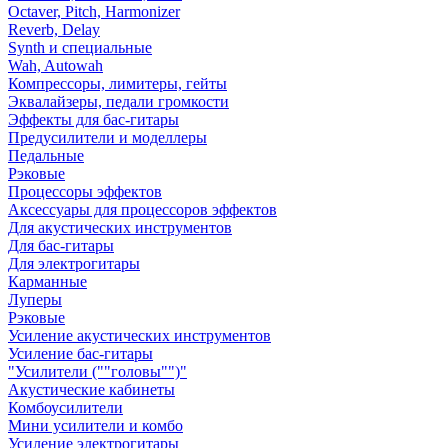
Octaver, Pitch, Harmonizer
Reverb, Delay
Synth и специальные
Wah, Autowah
Компрессоры, лимитеры, гейты
Эквалайзеры, педали громкости
Эффекты для бас-гитары
Предусилители и моделлеры
Педальные
Рэковые
Процессоры эффектов
Аксессуары для процессоров эффектов
Для акустических инструментов
Для бас-гитары
Для электрогитары
Карманные
Луперы
Рэковые
Усиление акустических инструментов
Усиление бас-гитары
"Усилители (""головы"")"
Акустические кабинеты
Комбоусилители
Мини усилители и комбо
Усиление электрогитары