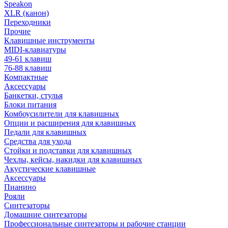
Speakon
XLR (канон)
Переходники
Прочие
Клавишные инструменты
MIDI-клавиатуры
49-61 клавиш
76-88 клавиш
Компактные
Аксессуары
Банкетки, стулья
Блоки питания
Комбоусилители для клавишных
Опции и расширения для клавишных
Педали для клавишных
Средства для ухода
Стойки и подставки для клавишных
Чехлы, кейсы, накидки для клавишных
Акустические клавишные
Аксессуары
Пианино
Рояли
Синтезаторы
Домашние синтезаторы
Профессиональные синтезаторы и рабочие станции