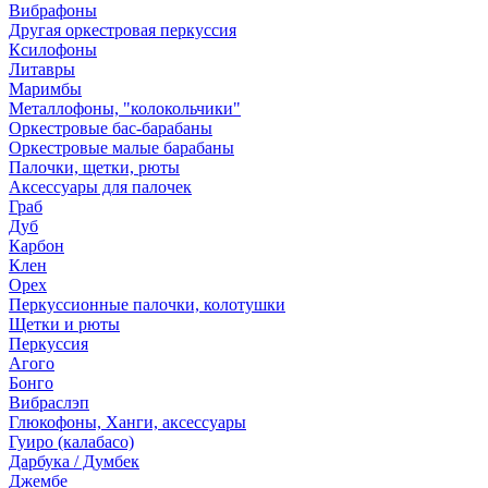
Вибрафоны
Другая оркестровая перкуссия
Ксилофоны
Литавры
Маримбы
Металлофоны, "колокольчики"
Оркестровые бас-барабаны
Оркестровые малые барабаны
Палочки, щетки, рюты
Аксессуары для палочек
Граб
Дуб
Карбон
Клен
Орех
Перкуссионные палочки, колотушки
Щетки и рюты
Перкуссия
Агого
Бонго
Вибраслэп
Глюкофоны, Ханги, аксессуары
Гуиро (калабасо)
Дарбука / Думбек
Джембе