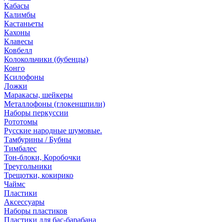
Кабасы
Калимбы
Кастаньеты
Кахоны
Клавесы
Ковбелл
Колокольчики (бубенцы)
Конго
Ксилофоны
Ложки
Маракасы, шейкеры
Металлофоны (глокеншпили)
Наборы перкуссии
Рототомы
Русские народные шумовые.
Тамбурины / Бубны
Тимбалес
Тон-блоки, Коробочки
Треугольники
Трещотки, кокирико
Чаймс
Пластики
Аксессуары
Наборы пластиков
Пластики для бас-барабана