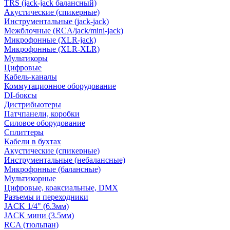
TRS (jack-jack балансный)
Акустические (спикерные)
Инструментальные (jack-jack)
Межблочные (RCA/jack/mini-jack)
Микрофонные (XLR-jack)
Микрофонные (XLR-XLR)
Мультикоры
Цифровые
Кабель-каналы
Коммутационное оборудование
DI-боксы
Дистрибьютеры
Патчпанели, коробки
Силовое оборудование
Сплиттеры
Кабели в бухтах
Акустические (спикерные)
Инструментальные (небалансные)
Микрофонные (балансные)
Мультикорные
Цифровые, коаксиальные, DMX
Разъемы и переходники
JACK 1/4" (6.3мм)
JACK мини (3.5мм)
RCA (тюльпан)