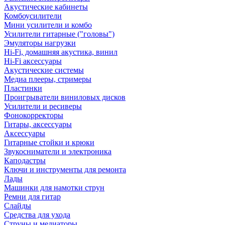
Акустические кабинеты
Комбоусилители
Мини усилители и комбо
Усилители гитарные ("головы")
Эмуляторы нагрузки
Hi-Fi, домашняя акустика, винил
Hi-Fi аксессуары
Акустические системы
Медиа плееры, стримеры
Пластинки
Проигрыватели виниловых дисков
Усилители и ресиверы
Фонокорректоры
Гитары, аксессуары
Аксессуары
Гитарные стойки и крюки
Звукосниматели и электроника
Каподастры
Ключи и инструменты для ремонта
Лады
Машинки для намотки струн
Ремни для гитар
Слайды
Средства для ухода
Струны и медиаторы