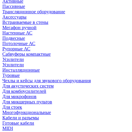
Активные
Пассивные
Трансляционное оборудование
Аксессуары
Встраиваемые в стены
Мегафон ручной
Настенные АС
Подвесные
Потолочные АС
Рупорные АС
Сабвуферы компактные
Усилители
Усилители
Инсталляционные
Туровые
Чехлы и кейсы для звукового оборудования
Для акустических систем
Для комбоусилителей
Для микрофонов
Для микшерных пультов
Для стоек
Многофункциональные
Кабели и разъемы
Готовые кабели
MIDI