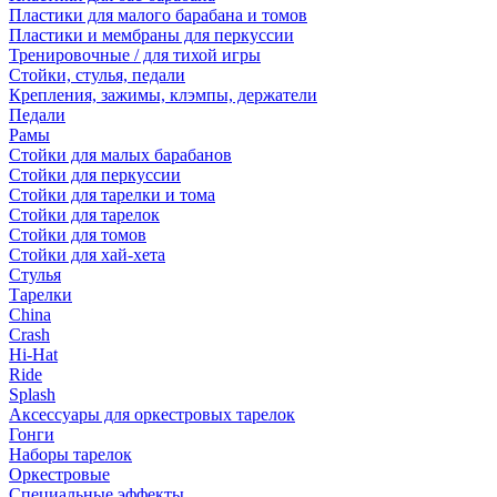
Пластики для малого барабана и томов
Пластики и мембраны для перкуссии
Тренировочные / для тихой игры
Стойки, стулья, педали
Крепления, зажимы, клэмпы, держатели
Педали
Рамы
Стойки для малых барабанов
Стойки для перкуссии
Стойки для тарелки и тома
Стойки для тарелок
Стойки для томов
Стойки для хай-хета
Стулья
Тарелки
China
Crash
Hi-Hat
Ride
Splash
Аксессуары для оркестровых тарелок
Гонги
Наборы тарелок
Оркестровые
Специальные эффекты