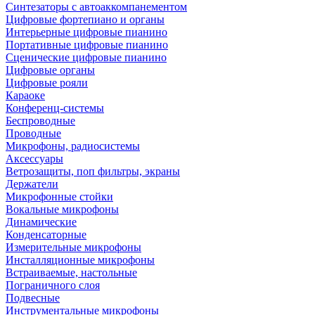
Синтезаторы с автоаккомпанементом
Цифровые фортепиано и органы
Интерьерные цифровые пианино
Портативные цифровые пианино
Сценические цифровые пианино
Цифровые органы
Цифровые рояли
Караоке
Конференц-системы
Беспроводные
Проводные
Микрофоны, радиосистемы
Аксессуары
Ветрозащиты, поп фильтры, экраны
Держатели
Микрофонные стойки
Вокальные микрофоны
Динамические
Конденсаторные
Измерительные микрофоны
Инсталляционные микрофоны
Встраиваемые, настольные
Пограничного слоя
Подвесные
Инструментальные микрофоны