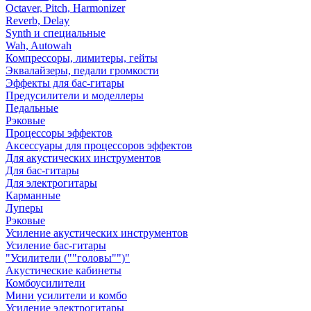
Octaver, Pitch, Harmonizer
Reverb, Delay
Synth и специальные
Wah, Autowah
Компрессоры, лимитеры, гейты
Эквалайзеры, педали громкости
Эффекты для бас-гитары
Предусилители и моделлеры
Педальные
Рэковые
Процессоры эффектов
Аксессуары для процессоров эффектов
Для акустических инструментов
Для бас-гитары
Для электрогитары
Карманные
Луперы
Рэковые
Усиление акустических инструментов
Усиление бас-гитары
"Усилители (""головы"")"
Акустические кабинеты
Комбоусилители
Мини усилители и комбо
Усиление электрогитары