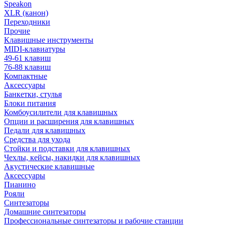
Speakon
XLR (канон)
Переходники
Прочие
Клавишные инструменты
MIDI-клавиатуры
49-61 клавиш
76-88 клавиш
Компактные
Аксессуары
Банкетки, стулья
Блоки питания
Комбоусилители для клавишных
Опции и расширения для клавишных
Педали для клавишных
Средства для ухода
Стойки и подставки для клавишных
Чехлы, кейсы, накидки для клавишных
Акустические клавишные
Аксессуары
Пианино
Рояли
Синтезаторы
Домашние синтезаторы
Профессиональные синтезаторы и рабочие станции