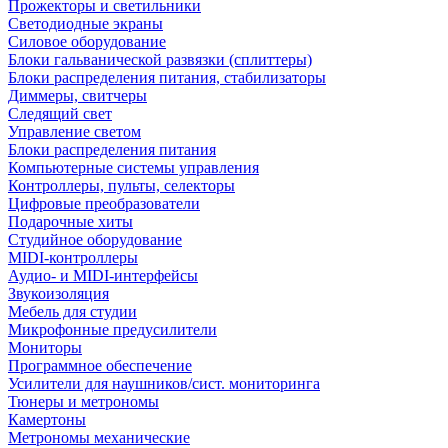
Прожекторы и светильники
Светодиодные экраны
Силовое оборудование
Блоки гальванической развязки (сплиттеры)
Блоки распределения питания, стабилизаторы
Диммеры, свитчеры
Следящий свет
Управление светом
Блоки распределения питания
Компьютерные системы управления
Контроллеры, пульты, селекторы
Цифровые преобразователи
Подарочные хиты
Студийное оборудование
MIDI-контроллеры
Аудио- и MIDI-интерфейсы
Звукоизоляция
Мебель для студии
Микрофонные предусилители
Мониторы
Программное обеспечение
Усилители для наушников/сист. мониторинга
Тюнеры и метрономы
Камертоны
Метрономы механические