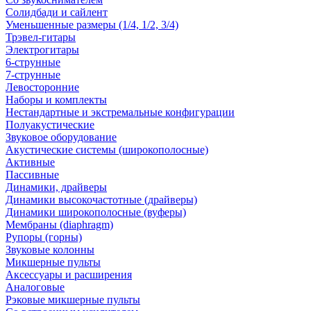
Солидбади и сайлент
Уменьшенные размеры (1/4, 1/2, 3/4)
Трэвел-гитары
Электрогитары
6-струнные
7-струнные
Левосторонние
Наборы и комплекты
Нестандартные и экстремальные конфигурации
Полуакустические
Звуковое оборудование
Акустические системы (широкополосные)
Активные
Пассивные
Динамики, драйверы
Динамики высокочастотные (драйверы)
Динамики широкополосные (вуферы)
Мембраны (diaphragm)
Рупоры (горны)
Звуковые колонны
Микшерные пульты
Аксессуары и расширения
Аналоговые
Рэковые микшерные пульты