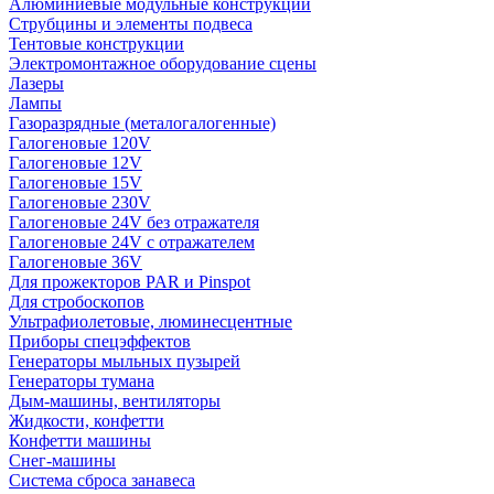
Алюминиевые модульные конструкции
Струбцины и элементы подвеса
Тентовые конструкции
Электромонтажное оборудование сцены
Лазеры
Лампы
Газоразрядные (металогалогенные)
Галогеновые 120V
Галогеновые 12V
Галогеновые 15V
Галогеновые 230V
Галогеновые 24V без отражателя
Галогеновые 24V с отражателем
Галогеновые 36V
Для прожекторов PAR и Pinspot
Для стробоскопов
Ультрафиолетовые, люминесцентные
Приборы спецэффектов
Генераторы мыльных пузырей
Генераторы тумана
Дым-машины, вентиляторы
Жидкости, конфетти
Конфетти машины
Снег-машины
Система сброса занавеса