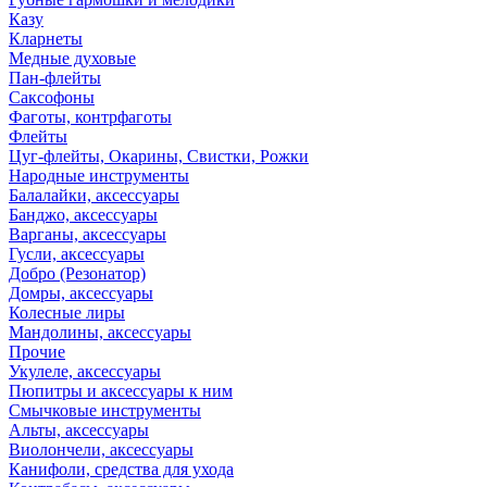
Казу
Кларнеты
Медные духовые
Пан-флейты
Саксофоны
Фаготы, контрфаготы
Флейты
Цуг-флейты, Окарины, Свистки, Рожки
Народные инструменты
Балалайки, аксессуары
Банджо, аксессуары
Варганы, аксессуары
Гусли, аксессуары
Добро (Резонатор)
Домры, аксессуары
Колесные лиры
Мандолины, аксессуары
Прочие
Укулеле, аксессуары
Пюпитры и аксессуары к ним
Смычковые инструменты
Альты, аксессуары
Виолончели, аксессуары
Канифоли, средства для ухода