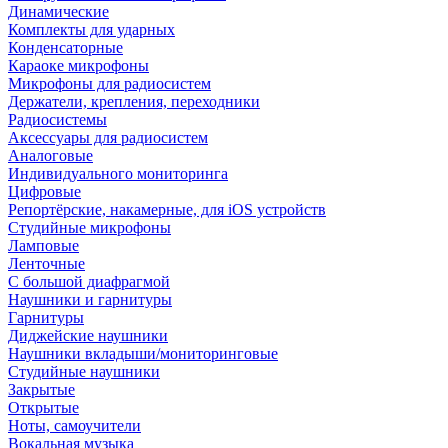
Динамические
Комплекты для ударных
Конденсаторные
Караоке микрофоны
Микрофоны для радиосистем
Держатели, крепления, переходники
Радиосистемы
Аксессуары для радиосистем
Аналоговые
Индивидуального мониторинга
Цифровые
Репортёрские, накамерные, для iOS устройств
Студийные микрофоны
Ламповые
Ленточные
С большой диафрагмой
Наушники и гарнитуры
Гарнитуры
Диджейские наушники
Наушники вкладыши/мониторинговые
Студийные наушники
Закрытые
Открытые
Ноты, самоучители
Вокальная музыка