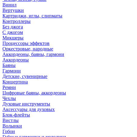
Винил
Вертушки
Картриджи, иглы, слипматы
Контроллеры
Без джога
С джогом
Микшеры
Процессоры эффектов
Оркестровые, народные
Аккордеоны, баяны, гармони
Аккордеоны
Баяны
Гармони
Детские, сувенирные
Концертина
Ремни
Цифровые баяны, аккордеоны
Чехлы
Духовые инструменты
Аксессуары для духовых
Блок-флейты
Вистлы
Волынки
Гобои
Губные гармошки и мелодики