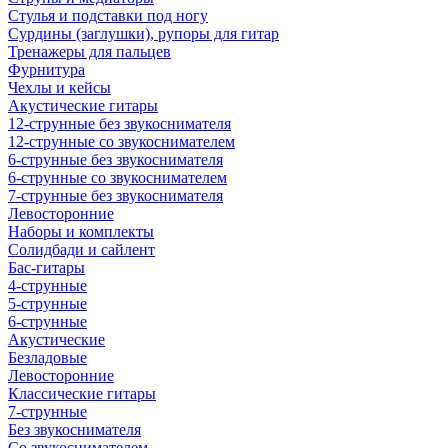
Стулья и подставки под ногу
Сурдины (заглушки), рупоры для гитар
Тренажеры для пальцев
Фурнитура
Чехлы и кейсы
Акустические гитары
12-струнные без звукоснимателя
12-струнные со звукоснимателем
6-струнные без звукоснимателя
6-струнные со звукоснимателем
7-струнные без звукоснимателя
Левосторонние
Наборы и комплекты
Солидбади и сайлент
Бас-гитары
4-струнные
5-струнные
6-струнные
Акустические
Безладовые
Левосторонние
Классические гитары
7-струнные
Без звукоснимателя
Со звукоснимателем