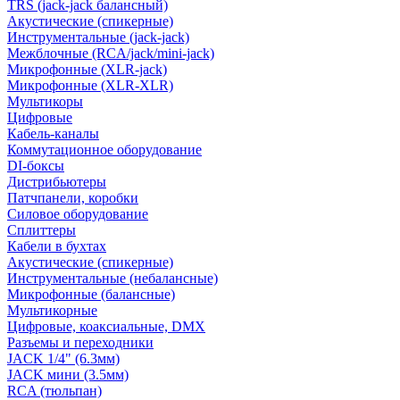
TRS (jack-jack балансный)
Акустические (спикерные)
Инструментальные (jack-jack)
Межблочные (RCA/jack/mini-jack)
Микрофонные (XLR-jack)
Микрофонные (XLR-XLR)
Мультикоры
Цифровые
Кабель-каналы
Коммутационное оборудование
DI-боксы
Дистрибьютеры
Патчпанели, коробки
Силовое оборудование
Сплиттеры
Кабели в бухтах
Акустические (спикерные)
Инструментальные (небалансные)
Микрофонные (балансные)
Мультикорные
Цифровые, коаксиальные, DMX
Разъемы и переходники
JACK 1/4" (6.3мм)
JACK мини (3.5мм)
RCA (тюльпан)