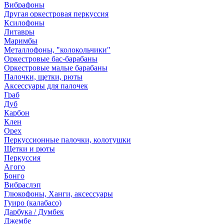
Вибрафоны
Другая оркестровая перкуссия
Ксилофоны
Литавры
Маримбы
Металлофоны, "колокольчики"
Оркестровые бас-барабаны
Оркестровые малые барабаны
Палочки, щетки, рюты
Аксессуары для палочек
Граб
Дуб
Карбон
Клен
Орех
Перкуссионные палочки, колотушки
Щетки и рюты
Перкуссия
Агого
Бонго
Вибраслэп
Глюкофоны, Ханги, аксессуары
Гуиро (калабасо)
Дарбука / Думбек
Джембе