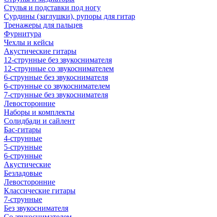
Стулья и подставки под ногу
Сурдины (заглушки), рупоры для гитар
Тренажеры для пальцев
Фурнитура
Чехлы и кейсы
Акустические гитары
12-струнные без звукоснимателя
12-струнные со звукоснимателем
6-струнные без звукоснимателя
6-струнные со звукоснимателем
7-струнные без звукоснимателя
Левосторонние
Наборы и комплекты
Солидбади и сайлент
Бас-гитары
4-струнные
5-струнные
6-струнные
Акустические
Безладовые
Левосторонние
Классические гитары
7-струнные
Без звукоснимателя
Со звукоснимателем