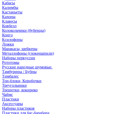
Кабасы
Калимбы
Кастаньеты
Кахоны
Клавесы
Ковбелл
Колокольчики (бубенцы)
Конго
Ксилофоны
Ложки
Маракасы, шейкеры
Металлофоны (глокеншпили)
Наборы перкуссии
Рототомы
Русские народные шумовые.
Тамбурины / Бубны
Тимбалес
Тон-блоки, Коробочки
Треугольники
Трещотки, кокирико
Чаймс
Пластики
Аксессуары
Наборы пластиков
Пластики для бас-барабана