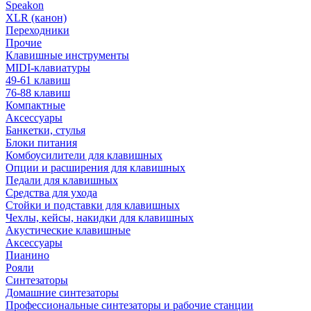
Speakon
XLR (канон)
Переходники
Прочие
Клавишные инструменты
MIDI-клавиатуры
49-61 клавиш
76-88 клавиш
Компактные
Аксессуары
Банкетки, стулья
Блоки питания
Комбоусилители для клавишных
Опции и расширения для клавишных
Педали для клавишных
Средства для ухода
Стойки и подставки для клавишных
Чехлы, кейсы, накидки для клавишных
Акустические клавишные
Аксессуары
Пианино
Рояли
Синтезаторы
Домашние синтезаторы
Профессиональные синтезаторы и рабочие станции