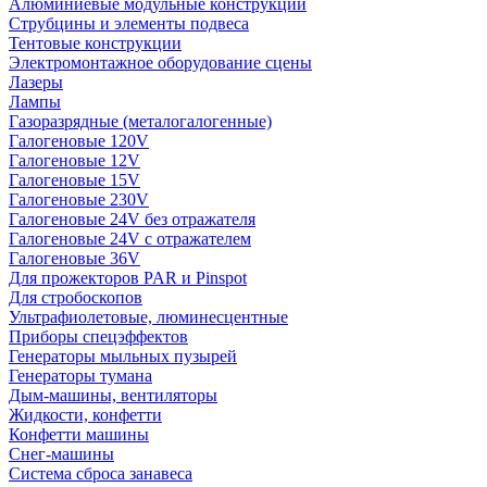
Алюминиевые модульные конструкции
Струбцины и элементы подвеса
Тентовые конструкции
Электромонтажное оборудование сцены
Лазеры
Лампы
Газоразрядные (металогалогенные)
Галогеновые 120V
Галогеновые 12V
Галогеновые 15V
Галогеновые 230V
Галогеновые 24V без отражателя
Галогеновые 24V с отражателем
Галогеновые 36V
Для прожекторов PAR и Pinspot
Для стробоскопов
Ультрафиолетовые, люминесцентные
Приборы спецэффектов
Генераторы мыльных пузырей
Генераторы тумана
Дым-машины, вентиляторы
Жидкости, конфетти
Конфетти машины
Снег-машины
Система сброса занавеса