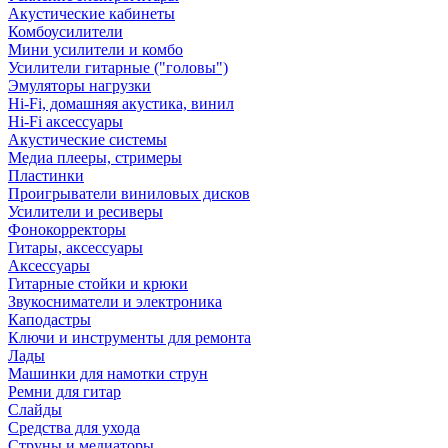
Акустические кабинеты
Комбоусилители
Мини усилители и комбо
Усилители гитарные ("головы")
Эмуляторы нагрузки
Hi-Fi, домашняя акустика, винил
Hi-Fi аксессуары
Акустические системы
Медиа плееры, стримеры
Пластинки
Проигрыватели виниловых дисков
Усилители и ресиверы
Фонокорректоры
Гитары, аксессуары
Аксессуары
Гитарные стойки и крюки
Звукосниматели и электроника
Каподастры
Ключи и инструменты для ремонта
Лады
Машинки для намотки струн
Ремни для гитар
Слайды
Средства для ухода
Струны и медиаторы