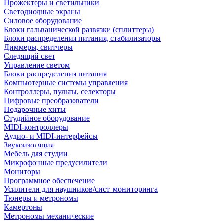
Прожекторы и светильники
Светодиодные экраны
Силовое оборудование
Блоки гальванической развязки (сплиттеры)
Блоки распределения питания, стабилизаторы
Диммеры, свитчеры
Следящий свет
Управление светом
Блоки распределения питания
Компьютерные системы управления
Контроллеры, пульты, селекторы
Цифровые преобразователи
Подарочные хиты
Студийное оборудование
MIDI-контроллеры
Аудио- и MIDI-интерфейсы
Звукоизоляция
Мебель для студии
Микрофонные предусилители
Мониторы
Программное обеспечение
Усилители для наушников/сист. мониторинга
Тюнеры и метрономы
Камертоны
Метрономы механические