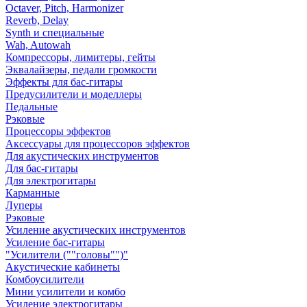
Octaver, Pitch, Harmonizer
Reverb, Delay
Synth и специальные
Wah, Autowah
Компрессоры, лимитеры, гейты
Эквалайзеры, педали громкости
Эффекты для бас-гитары
Предусилители и моделлеры
Педальные
Рэковые
Процессоры эффектов
Аксессуары для процессоров эффектов
Для акустических инструментов
Для бас-гитары
Для электрогитары
Карманные
Луперы
Рэковые
Усиление акустических инструментов
Усиление бас-гитары
"Усилители (""головы"")"
Акустические кабинеты
Комбоусилители
Мини усилители и комбо
Усиление электрогитары