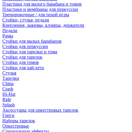
Пластики для малого барабана и томов
Пластики и мембраны для перкуссии
Тренировочные / для тихой игры
Стойки, стулья, педали
Крепления, зажимы, клэмпы, держатели
Педали
Рамы
Стойки для малых барабанов
Стойки для перкуссии
Стойки для тарелки и тома
Стойки для тарелок
Стойки для томов
Стойки для хай-хета
Стулья
Тарелки
China
Crash
Hi-Hat
Ride
Splash
Аксессуары для оркестровых тарелок
Гонги
Наборы тарелок
Оркестровые
Специальные эффекты