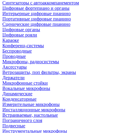
Синтезаторы с автоаккомпанементом
Цифровые фортепиано и органы
Интерьерные цифровые пианино
Портативные цифровые пианино
Сценические цифровые пианино
Цифровые органы
Цифровые рояли
Караоке
Конференц-системы
Беспроводные
Проводные
Микрофоны, радиосистемы
Аксессуары
Ветрозащиты, поп фильтры, экраны
Держатели
Микрофонные стойки
Вокальные микрофоны
Динамические
Конденсаторные
Измерительные микрофоны
Инсталляционные микрофоны
Встраиваемые, настольные
Пограничного слоя
Подвесные
Инструментальные микрофоны