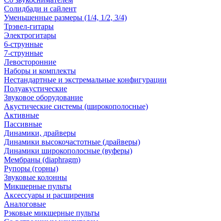
Солидбади и сайлент
Уменьшенные размеры (1/4, 1/2, 3/4)
Трэвел-гитары
Электрогитары
6-струнные
7-струнные
Левосторонние
Наборы и комплекты
Нестандартные и экстремальные конфигурации
Полуакустические
Звуковое оборудование
Акустические системы (широкополосные)
Активные
Пассивные
Динамики, драйверы
Динамики высокочастотные (драйверы)
Динамики широкополосные (вуферы)
Мембраны (diaphragm)
Рупоры (горны)
Звуковые колонны
Микшерные пульты
Аксессуары и расширения
Аналоговые
Рэковые микшерные пульты