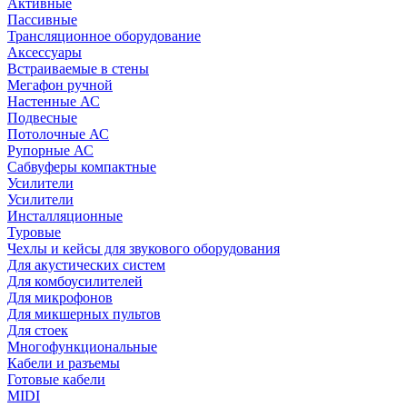
Активные
Пассивные
Трансляционное оборудование
Аксессуары
Встраиваемые в стены
Мегафон ручной
Настенные АС
Подвесные
Потолочные АС
Рупорные АС
Сабвуферы компактные
Усилители
Усилители
Инсталляционные
Туровые
Чехлы и кейсы для звукового оборудования
Для акустических систем
Для комбоусилителей
Для микрофонов
Для микшерных пультов
Для стоек
Многофункциональные
Кабели и разъемы
Готовые кабели
MIDI