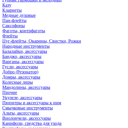
Казу
Кларнеты
Медные духовые
Пан-флейты
Саксофоны
Фаготы, контрфаготы
Флейты
Цуг-флейты, Окарины, Свистки, Рожки
Народные инструменты
Балалайки, аксессуары
Банджо, аксессуары
Варганы, аксессуары
Гусли, аксессуары
Добро (Резонатор)
Домры, аксессуары
Колесные лиры
Мандолины, аксессуары
Прочие
Укулеле, аксессуары
Пюпитры и аксессуары к ним
Смычковые инструменты
Альты, аксессуары
Виолончели, аксессуары
Канифоли, средства для ухода