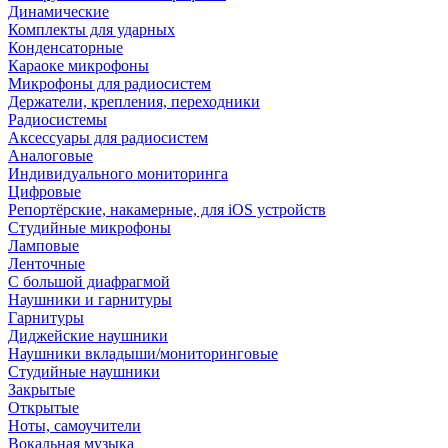
Динамические
Комплекты для ударных
Конденсаторные
Караоке микрофоны
Микрофоны для радиосистем
Держатели, крепления, переходники
Радиосистемы
Аксессуары для радиосистем
Аналоговые
Индивидуального мониторинга
Цифровые
Репортёрские, накамерные, для iOS устройств
Студийные микрофоны
Ламповые
Ленточные
С большой диафрагмой
Наушники и гарнитуры
Гарнитуры
Диджейские наушники
Наушники вкладыши/мониторинговые
Студийные наушники
Закрытые
Открытые
Ноты, самоучители
Вокальная музыка