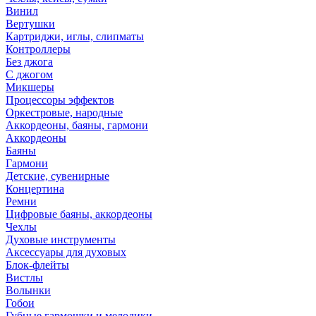
Винил
Вертушки
Картриджи, иглы, слипматы
Контроллеры
Без джога
С джогом
Микшеры
Процессоры эффектов
Оркестровые, народные
Аккордеоны, баяны, гармони
Аккордеоны
Баяны
Гармони
Детские, сувенирные
Концертина
Ремни
Цифровые баяны, аккордеоны
Чехлы
Духовые инструменты
Аксессуары для духовых
Блок-флейты
Вистлы
Волынки
Гобои
Губные гармошки и мелодики