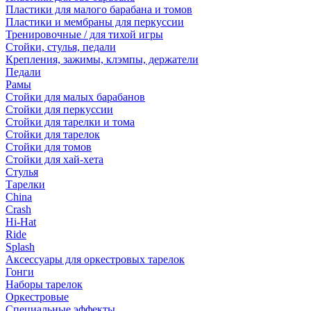
Пластики для малого барабана и томов
Пластики и мембраны для перкуссии
Тренировочные / для тихой игры
Стойки, стулья, педали
Крепления, зажимы, клэмпы, держатели
Педали
Рамы
Стойки для малых барабанов
Стойки для перкуссии
Стойки для тарелки и тома
Стойки для тарелок
Стойки для томов
Стойки для хай-хета
Стулья
Тарелки
China
Crash
Hi-Hat
Ride
Splash
Аксессуары для оркестровых тарелок
Гонги
Наборы тарелок
Оркестровые
Специальные эффекты