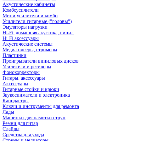
Акустические кабинеты
Комбоусилители
Мини усилители и комбо
Усилители гитарные ("головы")
Эмуляторы нагрузки
Hi-Fi, домашняя акустика, винил
Hi-Fi аксессуары
Акустические системы
Медиа плееры, стримеры
Пластинки
Проигрыватели виниловых дисков
Усилители и ресиверы
Фонокорректоры
Гитары, аксессуары
Аксессуары
Гитарные стойки и крюки
Звукосниматели и электроника
Каподастры
Ключи и инструменты для ремонта
Лады
Машинки для намотки струн
Ремни для гитар
Слайды
Средства для ухода
Струны и медиаторы