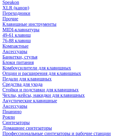
Speakon
XLR (канон)
Переходники
Прочие
Клавишные инструменты
MIDI-клавиатуры
49-61 клавиш
76-88 клавиш
Компактные
Аксессуары
Банкетки, стулья
Блоки питания
Комбоусилители для клавишных
Опции и расширения для клавишных
Педали для клавишных
Средства для ухода
Стойки и подставки для клавишных
Чехлы, кейсы, накидки для клавишных
Акустические клавишные
Аксессуары
Пианино
Рояли
Синтезаторы
Домашние синтезаторы
Профессиональные синтезаторы и рабочие станции