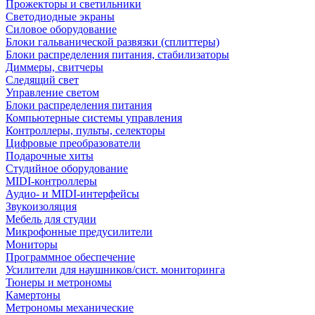
Прожекторы и светильники
Светодиодные экраны
Силовое оборудование
Блоки гальванической развязки (сплиттеры)
Блоки распределения питания, стабилизаторы
Диммеры, свитчеры
Следящий свет
Управление светом
Блоки распределения питания
Компьютерные системы управления
Контроллеры, пульты, селекторы
Цифровые преобразователи
Подарочные хиты
Студийное оборудование
MIDI-контроллеры
Аудио- и MIDI-интерфейсы
Звукоизоляция
Мебель для студии
Микрофонные предусилители
Мониторы
Программное обеспечение
Усилители для наушников/сист. мониторинга
Тюнеры и метрономы
Камертоны
Метрономы механические