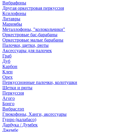
Вибрафоны
Другая оркестровая перкуссия
Ксилофоны
Литавры
Маримбы
Металлофоны, "колокольчики"
Оркестровые бас-барабаны
Оркестровые малые барабаны
Палочки, щетки, рюты
Аксессуары для палочек
Граб
Дуб
Карбон
Клен
Орех
Перкуссионные палочки, колотушки
Щетки и рюты
Перкуссия
Агого
Бонго
Вибраслэп
Глюкофоны, Ханги, аксессуары
Гуиро (калабасо)
Дарбука / Думбек
Джембе