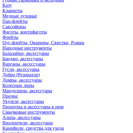
Казу
Кларнеты
Медные духовые
Пан-флейты
Саксофоны
Фаготы, контрфаготы
Флейты
Цуг-флейты, Окарины, Свистки, Рожки
Народные инструменты
Балалайки, аксессуары
Банджо, аксессуары
Варганы, аксессуары
Гусли, аксессуары
Добро (Резонатор)
Домры, аксессуары
Колесные лиры
Мандолины, аксессуары
Прочие
Укулеле, аксессуары
Пюпитры и аксессуары к ним
Смычковые инструменты
Альты, аксессуары
Виолончели, аксессуары
Канифоли, средства для ухода