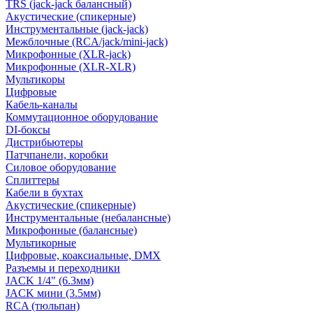
TRS (jack-jack балансный)
Акустические (спикерные)
Инструментальные (jack-jack)
Межблочные (RCA/jack/mini-jack)
Микрофонные (XLR-jack)
Микрофонные (XLR-XLR)
Мультикоры
Цифровые
Кабель-каналы
Коммутационное оборудование
DI-боксы
Дистрибьютеры
Патчпанели, коробки
Силовое оборудование
Сплиттеры
Кабели в бухтах
Акустические (спикерные)
Инструментальные (небалансные)
Микрофонные (балансные)
Мультикорные
Цифровые, коаксиальные, DMX
Разъемы и переходники
JACK 1/4" (6.3мм)
JACK мини (3.5мм)
RCA (тюльпан)