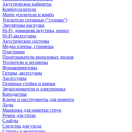
Акустические кабинеты
Комбоусилители
Мини усилители и комбо
Усилители гитарные ("головы")
Эмуляторы нагрузки
Hi-Fi, домашняя акустика, винил
Hi-Fi аксессуары
Акустические системы
Медиа плееры, стримеры
Пластинки
Проигрыватели виниловых дисков
Усилители и ресиверы
Фонокорректоры
Гитары, аксессуары
Аксессуары
Гитарные стойки и крюки
Звукосниматели и электроника
Каподастры
Ключи и инструменты для ремонта
Лады
Машинки для намотки струн
Ремни для гитар
Слайды
Средства для ухода
Струны и медиаторы