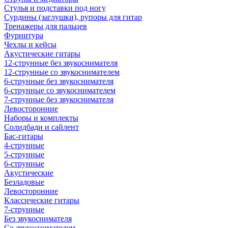
Стулья и подставки под ногу
Сурдины (заглушки), рупоры для гитар
Тренажеры для пальцев
Фурнитура
Чехлы и кейсы
Акустические гитары
12-струнные без звукоснимателя
12-струнные со звукоснимателем
6-струнные без звукоснимателя
6-струнные со звукоснимателем
7-струнные без звукоснимателя
Левосторонние
Наборы и комплекты
Солидбади и сайлент
Бас-гитары
4-струнные
5-струнные
6-струнные
Акустические
Безладовые
Левосторонние
Классические гитары
7-струнные
Без звукоснимателя
Со звукоснимателем