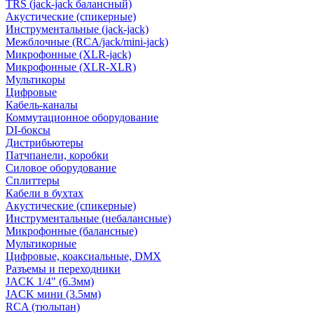
TRS (jack-jack балансный)
Акустические (спикерные)
Инструментальные (jack-jack)
Межблочные (RCA/jack/mini-jack)
Микрофонные (XLR-jack)
Микрофонные (XLR-XLR)
Мультикоры
Цифровые
Кабель-каналы
Коммутационное оборудование
DI-боксы
Дистрибьютеры
Патчпанели, коробки
Силовое оборудование
Сплиттеры
Кабели в бухтах
Акустические (спикерные)
Инструментальные (небалансные)
Микрофонные (балансные)
Мультикорные
Цифровые, коаксиальные, DMX
Разъемы и переходники
JACK 1/4" (6.3мм)
JACK мини (3.5мм)
RCA (тюльпан)