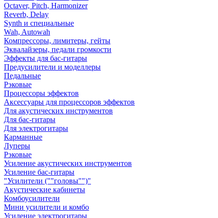
Octaver, Pitch, Harmonizer
Reverb, Delay
Synth и специальные
Wah, Autowah
Компрессоры, лимитеры, гейты
Эквалайзеры, педали громкости
Эффекты для бас-гитары
Предусилители и моделлеры
Педальные
Рэковые
Процессоры эффектов
Аксессуары для процессоров эффектов
Для акустических инструментов
Для бас-гитары
Для электрогитары
Карманные
Луперы
Рэковые
Усиление акустических инструментов
Усиление бас-гитары
"Усилители (""головы"")"
Акустические кабинеты
Комбоусилители
Мини усилители и комбо
Усиление электрогитары