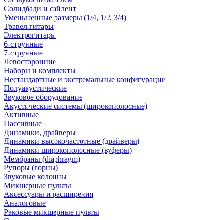
Солидбади и сайлент
Уменьшенные размеры (1/4, 1/2, 3/4)
Трэвел-гитары
Электрогитары
6-струнные
7-струнные
Левосторонние
Наборы и комплекты
Нестандартные и экстремальные конфигурации
Полуакустические
Звуковое оборудование
Акустические системы (широкополосные)
Активные
Пассивные
Динамики, драйверы
Динамики высокочастотные (драйверы)
Динамики широкополосные (вуферы)
Мембраны (diaphragm)
Рупоры (горны)
Звуковые колонны
Микшерные пульты
Аксессуары и расширения
Аналоговые
Рэковые микшерные пульты