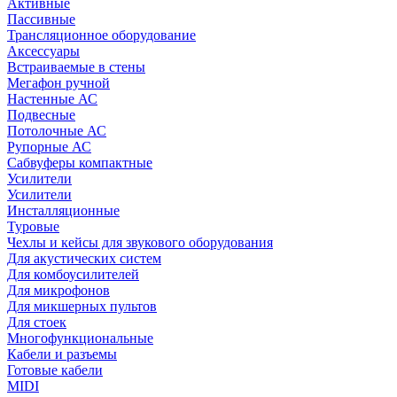
Активные
Пассивные
Трансляционное оборудование
Аксессуары
Встраиваемые в стены
Мегафон ручной
Настенные АС
Подвесные
Потолочные АС
Рупорные АС
Сабвуферы компактные
Усилители
Усилители
Инсталляционные
Туровые
Чехлы и кейсы для звукового оборудования
Для акустических систем
Для комбоусилителей
Для микрофонов
Для микшерных пультов
Для стоек
Многофункциональные
Кабели и разъемы
Готовые кабели
MIDI