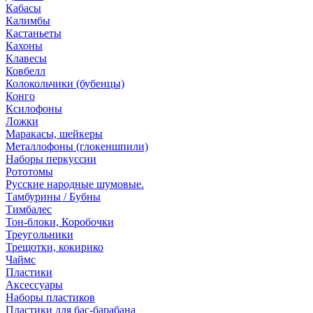
Кабасы
Калимбы
Кастаньеты
Кахоны
Клавесы
Ковбелл
Колокольчики (бубенцы)
Конго
Ксилофоны
Ложки
Маракасы, шейкеры
Металлофоны (глокеншпили)
Наборы перкуссии
Рототомы
Русские народные шумовые.
Тамбурины / Бубны
Тимбалес
Тон-блоки, Коробочки
Треугольники
Трещотки, кокирико
Чаймс
Пластики
Аксессуары
Наборы пластиков
Пластики для бас-барабана