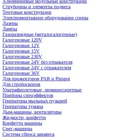
Алюминиевые модульные конструкции
Струбцины и элементы подвеса
Тентовые конструкции
Электромонтажное оборудование сцены
Лазеры
Лампы
Газоразрядные (металогалогенные)
Галогеновые 120V
Галогеновые 12V
Галогеновые 15V
Галогеновые 230V
Галогеновые 24V без отражателя
Галогеновые 24V с отражателем
Галогеновые 36V
Для прожекторов PAR и Pinspot
Для стробоскопов
Ультрафиолетовые, люминесцентные
Приборы спецэффектов
Генераторы мыльных пузырей
Генераторы тумана
Дым-машины, вентиляторы
Жидкости, конфетти
Конфетти машины
Снег-машины
Система сброса занавеса