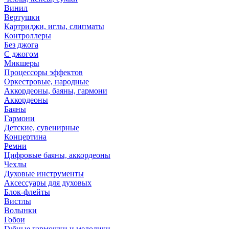
Винил
Вертушки
Картриджи, иглы, слипматы
Контроллеры
Без джога
С джогом
Микшеры
Процессоры эффектов
Оркестровые, народные
Аккордеоны, баяны, гармони
Аккордеоны
Баяны
Гармони
Детские, сувенирные
Концертина
Ремни
Цифровые баяны, аккордеоны
Чехлы
Духовые инструменты
Аксессуары для духовых
Блок-флейты
Вистлы
Волынки
Гобои
Губные гармошки и мелодики