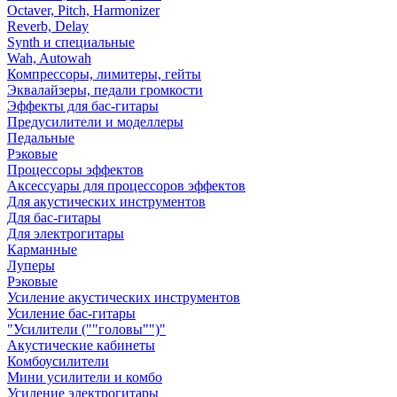
Octaver, Pitch, Harmonizer
Reverb, Delay
Synth и специальные
Wah, Autowah
Компрессоры, лимитеры, гейты
Эквалайзеры, педали громкости
Эффекты для бас-гитары
Предусилители и моделлеры
Педальные
Рэковые
Процессоры эффектов
Аксессуары для процессоров эффектов
Для акустических инструментов
Для бас-гитары
Для электрогитары
Карманные
Луперы
Рэковые
Усиление акустических инструментов
Усиление бас-гитары
"Усилители (""головы"")"
Акустические кабинеты
Комбоусилители
Мини усилители и комбо
Усиление электрогитары