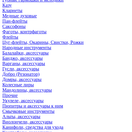
Казу
Кларнеты
Медные духовые
Пан-флейты
Саксофоны
Фаготы, контрфаготы
Флейты
Цуг-флейты, Окарины, Свистки, Рожки
Народные инструменты
Балалайки, аксессуары
Банджо, аксессуары
Варганы, аксессуары
Гусли, аксессуары
Добро (Резонатор)
Домры, аксессуары
Колесные лиры
Мандолины, аксессуары
Прочие
Укулеле, аксессуары
Пюпитры и аксессуары к ним
Смычковые инструменты
Альты, аксессуары
Виолончели, аксессуары
Канифоли, средства для ухода