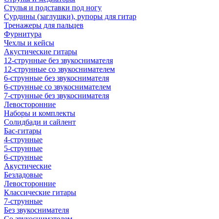
Стулья и подставки под ногу
Сурдины (заглушки), рупоры для гитар
Тренажеры для пальцев
Фурнитура
Чехлы и кейсы
Акустические гитары
12-струнные без звукоснимателя
12-струнные со звукоснимателем
6-струнные без звукоснимателя
6-струнные со звукоснимателем
7-струнные без звукоснимателя
Левосторонние
Наборы и комплекты
Солидбади и сайлент
Бас-гитары
4-струнные
5-струнные
6-струнные
Акустические
Безладовые
Левосторонние
Классические гитары
7-струнные
Без звукоснимателя
Со звукоснимателем