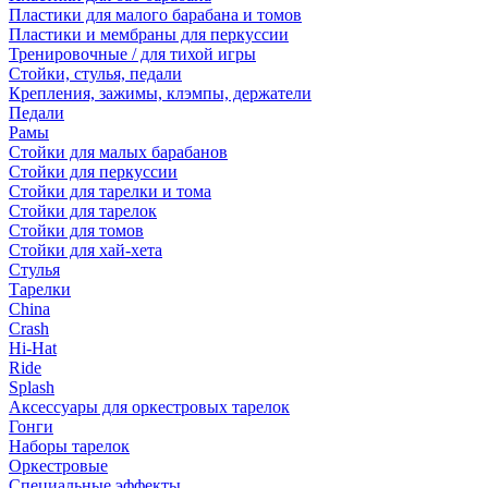
Пластики для малого барабана и томов
Пластики и мембраны для перкуссии
Тренировочные / для тихой игры
Стойки, стулья, педали
Крепления, зажимы, клэмпы, держатели
Педали
Рамы
Стойки для малых барабанов
Стойки для перкуссии
Стойки для тарелки и тома
Стойки для тарелок
Стойки для томов
Стойки для хай-хета
Стулья
Тарелки
China
Crash
Hi-Hat
Ride
Splash
Аксессуары для оркестровых тарелок
Гонги
Наборы тарелок
Оркестровые
Специальные эффекты