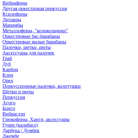
Вибрафоны
Другая оркестровая перкуссия
Ксилофоны
Литавры
Маримбы
Металлофоны, "колокольчики"
Оркестровые бас-барабаны
Оркестровые малые барабаны
Палочки, щетки, рюты
Аксессуары для палочек
Граб
Дуб
Карбон
Клен
Орех
Перкуссионные палочки, колотушки
Щетки и рюты
Перкуссия
Агого
Бонго
Вибраслэп
Глюкофоны, Ханги, аксессуары
Гуиро (калабасо)
Дарбука / Думбек
Джембе