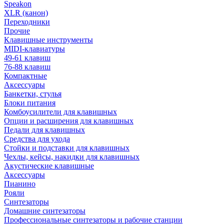
Speakon
XLR (канон)
Переходники
Прочие
Клавишные инструменты
MIDI-клавиатуры
49-61 клавиш
76-88 клавиш
Компактные
Аксессуары
Банкетки, стулья
Блоки питания
Комбоусилители для клавишных
Опции и расширения для клавишных
Педали для клавишных
Средства для ухода
Стойки и подставки для клавишных
Чехлы, кейсы, накидки для клавишных
Акустические клавишные
Аксессуары
Пианино
Рояли
Синтезаторы
Домашние синтезаторы
Профессиональные синтезаторы и рабочие станции