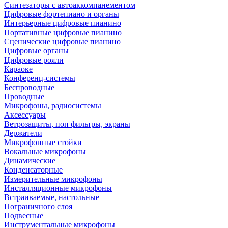
Синтезаторы с автоаккомпанементом
Цифровые фортепиано и органы
Интерьерные цифровые пианино
Портативные цифровые пианино
Сценические цифровые пианино
Цифровые органы
Цифровые рояли
Караоке
Конференц-системы
Беспроводные
Проводные
Микрофоны, радиосистемы
Аксессуары
Ветрозащиты, поп фильтры, экраны
Держатели
Микрофонные стойки
Вокальные микрофоны
Динамические
Конденсаторные
Измерительные микрофоны
Инсталляционные микрофоны
Встраиваемые, настольные
Пограничного слоя
Подвесные
Инструментальные микрофоны