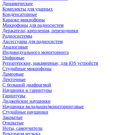
Динамические
Комплекты для ударных
Конденсаторные
Караоке микрофоны
Микрофоны для радиосистем
Держатели, крепления, переходники
Радиосистемы
Аксессуары для радиосистем
Аналоговые
Индивидуального мониторинга
Цифровые
Репортёрские, накамерные, для iOS устройств
Студийные микрофоны
Ламповые
Ленточные
С большой диафрагмой
Наушники и гарнитуры
Гарнитуры
Диджейские наушники
Наушники вкладыши/мониторинговые
Студийные наушники
Закрытые
Открытые
Ноты, самоучители
Вокальная музыка