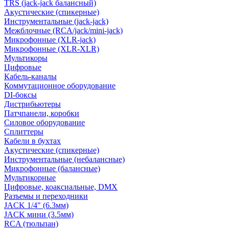
TRS (jack-jack балансный)
Акустические (спикерные)
Инструментальные (jack-jack)
Межблочные (RCA/jack/mini-jack)
Микрофонные (XLR-jack)
Микрофонные (XLR-XLR)
Мультикоры
Цифровые
Кабель-каналы
Коммутационное оборудование
DI-боксы
Дистрибьютеры
Патчпанели, коробки
Силовое оборудование
Сплиттеры
Кабели в бухтах
Акустические (спикерные)
Инструментальные (небалансные)
Микрофонные (балансные)
Мультикорные
Цифровые, коаксиальные, DMX
Разъемы и переходники
JACK 1/4" (6.3мм)
JACK мини (3.5мм)
RCA (тюльпан)