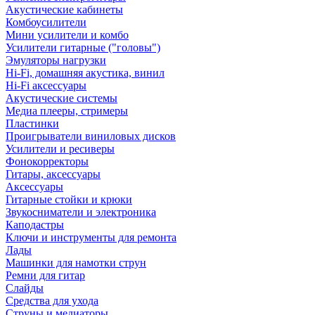
Акустические кабинеты
Комбоусилители
Мини усилители и комбо
Усилители гитарные ("головы")
Эмуляторы нагрузки
Hi-Fi, домашняя акустика, винил
Hi-Fi аксессуары
Акустические системы
Медиа плееры, стримеры
Пластинки
Проигрыватели виниловых дисков
Усилители и ресиверы
Фонокорректоры
Гитары, аксессуары
Аксессуары
Гитарные стойки и крюки
Звукосниматели и электроника
Каподастры
Ключи и инструменты для ремонта
Лады
Машинки для намотки струн
Ремни для гитар
Слайды
Средства для ухода
Струны и медиаторы