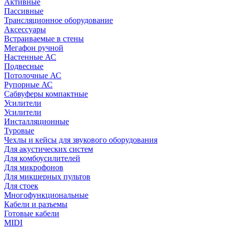
Активные
Пассивные
Трансляционное оборудование
Аксессуары
Встраиваемые в стены
Мегафон ручной
Настенные АС
Подвесные
Потолочные АС
Рупорные АС
Сабвуферы компактные
Усилители
Усилители
Инсталляционные
Туровые
Чехлы и кейсы для звукового оборудования
Для акустических систем
Для комбоусилителей
Для микрофонов
Для микшерных пультов
Для стоек
Многофункциональные
Кабели и разъемы
Готовые кабели
MIDI