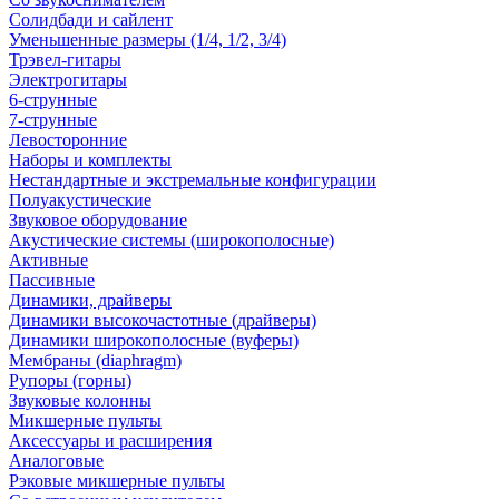
Солидбади и сайлент
Уменьшенные размеры (1/4, 1/2, 3/4)
Трэвел-гитары
Электрогитары
6-струнные
7-струнные
Левосторонние
Наборы и комплекты
Нестандартные и экстремальные конфигурации
Полуакустические
Звуковое оборудование
Акустические системы (широкополосные)
Активные
Пассивные
Динамики, драйверы
Динамики высокочастотные (драйверы)
Динамики широкополосные (вуферы)
Мембраны (diaphragm)
Рупоры (горны)
Звуковые колонны
Микшерные пульты
Аксессуары и расширения
Аналоговые
Рэковые микшерные пульты