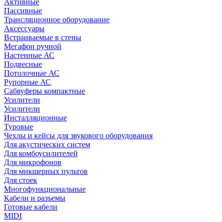
Активные
Пассивные
Трансляционное оборудование
Аксессуары
Встраиваемые в стены
Мегафон ручной
Настенные АС
Подвесные
Потолочные АС
Рупорные АС
Сабвуферы компактные
Усилители
Усилители
Инсталляционные
Туровые
Чехлы и кейсы для звукового оборудования
Для акустических систем
Для комбоусилителей
Для микрофонов
Для микшерных пультов
Для стоек
Многофункциональные
Кабели и разъемы
Готовые кабели
MIDI