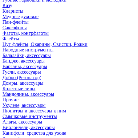
Казу
Кларнеты
Медные духовые
Пан-флейты
Саксофоны
Фаготы, контрфаготы
Флейты
Цуг-флейты, Окарины, Свистки, Рожки
Народные инструменты
Балалайки, аксессуары
Банджо, аксессуары
Варганы, аксессуары
Гусли, аксессуары
Добро (Резонатор)
Домры, аксессуары
Колесные лиры
Мандолины, аксессуары
Прочие
Укулеле, аксессуары
Пюпитры и аксессуары к ним
Смычковые инструменты
Альты, аксессуары
Виолончели, аксессуары
Канифоли, средства для ухода