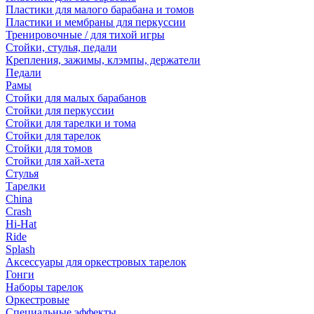
Пластики для малого барабана и томов
Пластики и мембраны для перкуссии
Тренировочные / для тихой игры
Стойки, стулья, педали
Крепления, зажимы, клэмпы, держатели
Педали
Рамы
Стойки для малых барабанов
Стойки для перкуссии
Стойки для тарелки и тома
Стойки для тарелок
Стойки для томов
Стойки для хай-хета
Стулья
Тарелки
China
Crash
Hi-Hat
Ride
Splash
Аксессуары для оркестровых тарелок
Гонги
Наборы тарелок
Оркестровые
Специальные эффекты