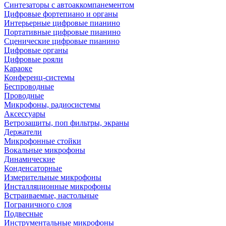
Синтезаторы с автоаккомпанементом
Цифровые фортепиано и органы
Интерьерные цифровые пианино
Портативные цифровые пианино
Сценические цифровые пианино
Цифровые органы
Цифровые рояли
Караоке
Конференц-системы
Беспроводные
Проводные
Микрофоны, радиосистемы
Аксессуары
Ветрозащиты, поп фильтры, экраны
Держатели
Микрофонные стойки
Вокальные микрофоны
Динамические
Конденсаторные
Измерительные микрофоны
Инсталляционные микрофоны
Встраиваемые, настольные
Пограничного слоя
Подвесные
Инструментальные микрофоны