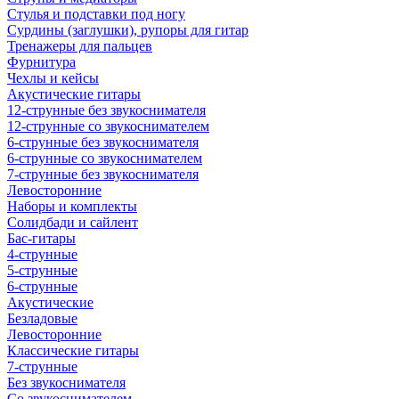
Стулья и подставки под ногу
Сурдины (заглушки), рупоры для гитар
Тренажеры для пальцев
Фурнитура
Чехлы и кейсы
Акустические гитары
12-струнные без звукоснимателя
12-струнные со звукоснимателем
6-струнные без звукоснимателя
6-струнные со звукоснимателем
7-струнные без звукоснимателя
Левосторонние
Наборы и комплекты
Солидбади и сайлент
Бас-гитары
4-струнные
5-струнные
6-струнные
Акустические
Безладовые
Левосторонние
Классические гитары
7-струнные
Без звукоснимателя
Со звукоснимателем