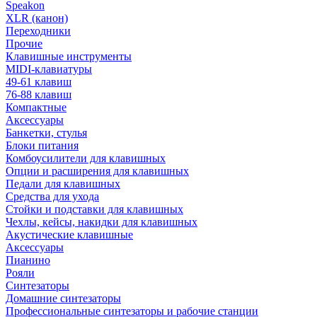
Speakon
XLR (канон)
Переходники
Прочие
Клавишные инструменты
MIDI-клавиатуры
49-61 клавиш
76-88 клавиш
Компактные
Аксессуары
Банкетки, стулья
Блоки питания
Комбоусилители для клавишных
Опции и расширения для клавишных
Педали для клавишных
Средства для ухода
Стойки и подставки для клавишных
Чехлы, кейсы, накидки для клавишных
Акустические клавишные
Аксессуары
Пианино
Рояли
Синтезаторы
Домашние синтезаторы
Профессиональные синтезаторы и рабочие станции