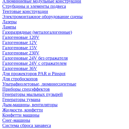
Алюминиевые модульные конструкции
Струбцины и элементы подвеса
Тентовые конструкции
Электромонтажное оборудование сцены
Лазеры
Лампы
Газоразрядные (металогалогенные)
Галогеновые 120V
Галогеновые 12V
Галогеновые 15V
Галогеновые 230V
Галогеновые 24V без отражателя
Галогеновые 24V с отражателем
Галогеновые 36V
Для прожекторов PAR и Pinspot
Для стробоскопов
Ультрафиолетовые, люминесцентные
Приборы спецэффектов
Генераторы мыльных пузырей
Генераторы тумана
Дым-машины, вентиляторы
Жидкости, конфетти
Конфетти машины
Снег-машины
Система сброса занавеса