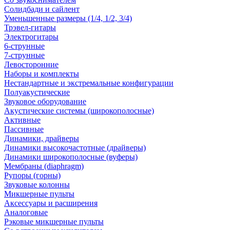
Солидбади и сайлент
Уменьшенные размеры (1/4, 1/2, 3/4)
Трэвел-гитары
Электрогитары
6-струнные
7-струнные
Левосторонние
Наборы и комплекты
Нестандартные и экстремальные конфигурации
Полуакустические
Звуковое оборудование
Акустические системы (широкополосные)
Активные
Пассивные
Динамики, драйверы
Динамики высокочастотные (драйверы)
Динамики широкополосные (вуферы)
Мембраны (diaphragm)
Рупоры (горны)
Звуковые колонны
Микшерные пульты
Аксессуары и расширения
Аналоговые
Рэковые микшерные пульты