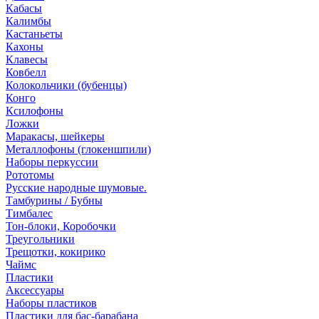
Кабасы
Калимбы
Кастаньеты
Кахоны
Клавесы
Ковбелл
Колокольчики (бубенцы)
Конго
Ксилофоны
Ложки
Маракасы, шейкеры
Металлофоны (глокеншпили)
Наборы перкуссии
Рототомы
Русские народные шумовые.
Тамбурины / Бубны
Тимбалес
Тон-блоки, Коробочки
Треугольники
Трещотки, кокирико
Чаймс
Пластики
Аксессуары
Наборы пластиков
Пластики для бас-барабана