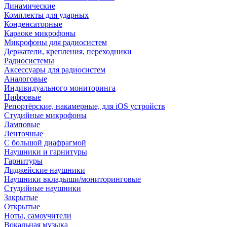
Динамические
Комплекты для ударных
Конденсаторные
Караоке микрофоны
Микрофоны для радиосистем
Держатели, крепления, переходники
Радиосистемы
Аксессуары для радиосистем
Аналоговые
Индивидуального мониторинга
Цифровые
Репортёрские, накамерные, для iOS устройств
Студийные микрофоны
Ламповые
Ленточные
С большой диафрагмой
Наушники и гарнитуры
Гарнитуры
Диджейские наушники
Наушники вкладыши/мониторинговые
Студийные наушники
Закрытые
Открытые
Ноты, самоучители
Вокальная музыка