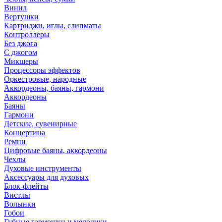
Винил
Вертушки
Картриджи, иглы, слипматы
Контроллеры
Без джога
С джогом
Микшеры
Процессоры эффектов
Оркестровые, народные
Аккордеоны, баяны, гармони
Аккордеоны
Баяны
Гармони
Детские, сувенирные
Концертина
Ремни
Цифровые баяны, аккордеоны
Чехлы
Духовые инструменты
Аксессуары для духовых
Блок-флейты
Вистлы
Волынки
Гобои
Губные гармошки и мелодики