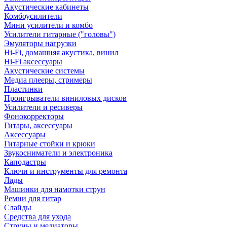
Акустические кабинеты
Комбоусилители
Мини усилители и комбо
Усилители гитарные ("головы")
Эмуляторы нагрузки
Hi-Fi, домашняя акустика, винил
Hi-Fi аксессуары
Акустические системы
Медиа плееры, стримеры
Пластинки
Проигрыватели виниловых дисков
Усилители и ресиверы
Фонокорректоры
Гитары, аксессуары
Аксессуары
Гитарные стойки и крюки
Звукосниматели и электроника
Каподастры
Ключи и инструменты для ремонта
Лады
Машинки для намотки струн
Ремни для гитар
Слайды
Средства для ухода
Струны и медиаторы