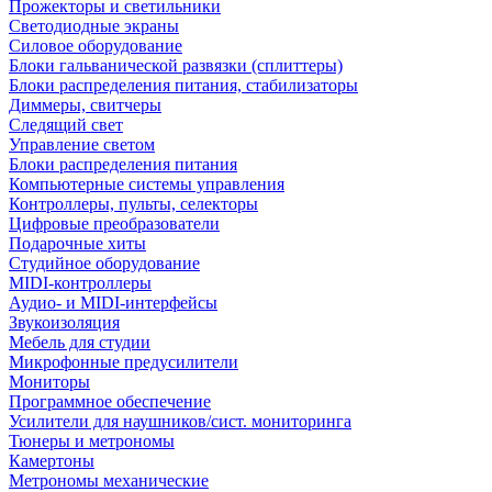
Прожекторы и светильники
Светодиодные экраны
Силовое оборудование
Блоки гальванической развязки (сплиттеры)
Блоки распределения питания, стабилизаторы
Диммеры, свитчеры
Следящий свет
Управление светом
Блоки распределения питания
Компьютерные системы управления
Контроллеры, пульты, селекторы
Цифровые преобразователи
Подарочные хиты
Студийное оборудование
MIDI-контроллеры
Аудио- и MIDI-интерфейсы
Звукоизоляция
Мебель для студии
Микрофонные предусилители
Мониторы
Программное обеспечение
Усилители для наушников/сист. мониторинга
Тюнеры и метрономы
Камертоны
Метрономы механические