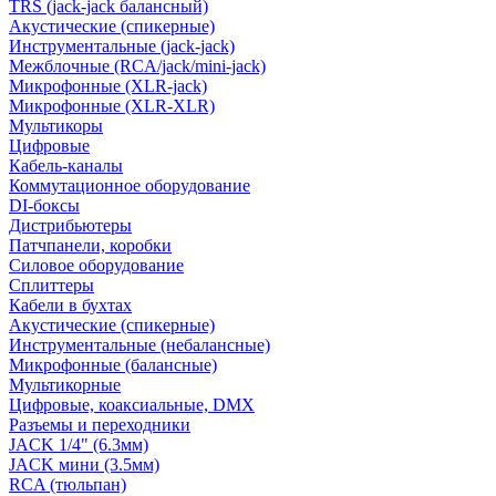
TRS (jack-jack балансный)
Акустические (спикерные)
Инструментальные (jack-jack)
Межблочные (RCA/jack/mini-jack)
Микрофонные (XLR-jack)
Микрофонные (XLR-XLR)
Мультикоры
Цифровые
Кабель-каналы
Коммутационное оборудование
DI-боксы
Дистрибьютеры
Патчпанели, коробки
Силовое оборудование
Сплиттеры
Кабели в бухтах
Акустические (спикерные)
Инструментальные (небалансные)
Микрофонные (балансные)
Мультикорные
Цифровые, коаксиальные, DMX
Разъемы и переходники
JACK 1/4" (6.3мм)
JACK мини (3.5мм)
RCA (тюльпан)