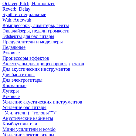
Octaver, Pitch, Harmonizer
Reverb, Delay
Synth и специальные
Wah, Autowah
Компрессоры, лимитеры, гейты
Эквалайзеры, педали громкости
Эффекты для бас-гитары
Предусилители и моделлеры
Педальные
Рэковые
Процессоры эффектов
Аксессуары для процессоров эффектов
Для акустических инструментов
Для бас-гитары
Для электрогитары
Карманные
Луперы
Рэковые
Усиление акустических инструментов
Усиление бас-гитары
"Усилители (""головы"")"
Акустические кабинеты
Комбоусилители
Мини усилители и комбо
Усиление электрогитары