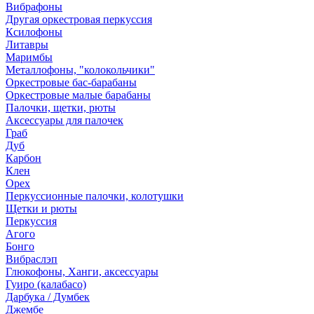
Вибрафоны
Другая оркестровая перкуссия
Ксилофоны
Литавры
Маримбы
Металлофоны, "колокольчики"
Оркестровые бас-барабаны
Оркестровые малые барабаны
Палочки, щетки, рюты
Аксессуары для палочек
Граб
Дуб
Карбон
Клен
Орех
Перкуссионные палочки, колотушки
Щетки и рюты
Перкуссия
Агого
Бонго
Вибраслэп
Глюкофоны, Ханги, аксессуары
Гуиро (калабасо)
Дарбука / Думбек
Джембе