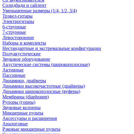
Солидбади и сайлент
Уменьшенные размеры (1/4, 1/2, 3/4)
Трэвел-гитары
Электрогитары
6-струнные
7-струнные
Левосторонние
Наборы и комплекты
Нестандартные и экстремальные конфигурации
Полуакустические
Звуковое оборудование
Акустические системы (широкополосные)
Активные
Пассивные
Динамики, драйверы
Динамики высокочастотные (драйверы)
Динамики широкополосные (вуферы)
Мембраны (diaphragm)
Рупоры (горны)
Звуковые колонны
Микшерные пульты
Аксессуары и расширения
Аналоговые
Рэковые микшерные пульты