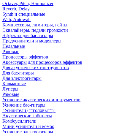
Octaver, Pitch, Harmonizer
Reverb, Delay
Synth и специальные
Wah, Autowah
Компрессоры, лимитеры, гейты
Эквалайзеры, педали громкости
Эффекты для бас-гитары
Предусилители и моделлеры
Педальные
Рэковые
Процессоры эффектов
Аксессуары для процессоров эффектов
Для акустических инструментов
Для бас-гитары
Для электрогитары
Карманные
Луперы
Рэковые
Усиление акустических инструментов
Усиление бас-гитары
"Усилители (""головы"")"
Акустические кабинеты
Комбоусилители
Мини усилители и комбо
Усиление электрогитары