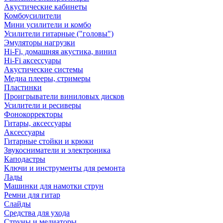
Акустические кабинеты
Комбоусилители
Мини усилители и комбо
Усилители гитарные ("головы")
Эмуляторы нагрузки
Hi-Fi, домашняя акустика, винил
Hi-Fi аксессуары
Акустические системы
Медиа плееры, стримеры
Пластинки
Проигрыватели виниловых дисков
Усилители и ресиверы
Фонокорректоры
Гитары, аксессуары
Аксессуары
Гитарные стойки и крюки
Звукосниматели и электроника
Каподастры
Ключи и инструменты для ремонта
Лады
Машинки для намотки струн
Ремни для гитар
Слайды
Средства для ухода
Струны и медиаторы