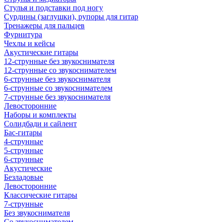
Стулья и подставки под ногу
Сурдины (заглушки), рупоры для гитар
Тренажеры для пальцев
Фурнитура
Чехлы и кейсы
Акустические гитары
12-струнные без звукоснимателя
12-струнные со звукоснимателем
6-струнные без звукоснимателя
6-струнные со звукоснимателем
7-струнные без звукоснимателя
Левосторонние
Наборы и комплекты
Солидбади и сайлент
Бас-гитары
4-струнные
5-струнные
6-струнные
Акустические
Безладовые
Левосторонние
Классические гитары
7-струнные
Без звукоснимателя
Со звукоснимателем