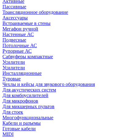
Активные
Пассивные
Трансляционное оборудование
Аксессуары
Встраиваемые в стены
Мегафон ручной
Настенные АС
Подвесные
Потолочные АС
Рупорные АС
Сабвуферы компактные
Усилители
Усилители
Инсталляционные
Туровые
Чехлы и кейсы для звукового оборудования
Для акустических систем
Для комбоусилителей
Для микрофонов
Для микшерных пультов
Для стоек
Многофункциональные
Кабели и разъемы
Готовые кабели
MIDI