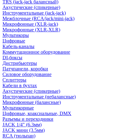
TRS (jack-jack балансный)
Акустические (спикерные)
Инструментальные (jack-jack)
Межблочные (RCA/jack/mini-jack)
Микрофонные (XLR-jack)
Микрофонные (XLR-XLR)
Мультикоры
Цифровые
Кабель-каналы
Коммутационное оборудование
DI-боксы
Дистрибьютеры
Патчпанели, коробки
Силовое оборудование
Сплиттеры
Кабели в бухтах
Акустические (спикерные)
Инструментальные (небалансные)
Микрофонные (балансные)
Мультикорные
Цифровые, коаксиальные, DMX
Разъемы и переходники
JACK 1/4" (6.3мм)
JACK мини (3.5мм)
RCA (тюльпан)