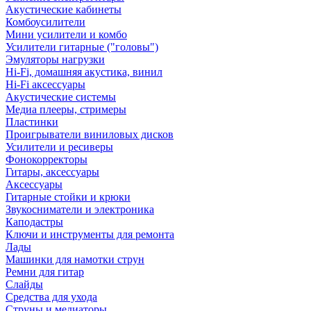
Акустические кабинеты
Комбоусилители
Мини усилители и комбо
Усилители гитарные ("головы")
Эмуляторы нагрузки
Hi-Fi, домашняя акустика, винил
Hi-Fi аксессуары
Акустические системы
Медиа плееры, стримеры
Пластинки
Проигрыватели виниловых дисков
Усилители и ресиверы
Фонокорректоры
Гитары, аксессуары
Аксессуары
Гитарные стойки и крюки
Звукосниматели и электроника
Каподастры
Ключи и инструменты для ремонта
Лады
Машинки для намотки струн
Ремни для гитар
Слайды
Средства для ухода
Струны и медиаторы