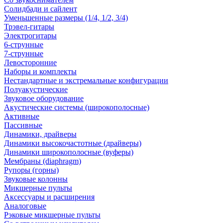
Солидбади и сайлент
Уменьшенные размеры (1/4, 1/2, 3/4)
Трэвел-гитары
Электрогитары
6-струнные
7-струнные
Левосторонние
Наборы и комплекты
Нестандартные и экстремальные конфигурации
Полуакустические
Звуковое оборудование
Акустические системы (широкополосные)
Активные
Пассивные
Динамики, драйверы
Динамики высокочастотные (драйверы)
Динамики широкополосные (вуферы)
Мембраны (diaphragm)
Рупоры (горны)
Звуковые колонны
Микшерные пульты
Аксессуары и расширения
Аналоговые
Рэковые микшерные пульты