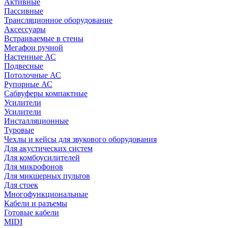
Активные
Пассивные
Трансляционное оборудование
Аксессуары
Встраиваемые в стены
Мегафон ручной
Настенные АС
Подвесные
Потолочные АС
Рупорные АС
Сабвуферы компактные
Усилители
Усилители
Инсталляционные
Туровые
Чехлы и кейсы для звукового оборудования
Для акустических систем
Для комбоусилителей
Для микрофонов
Для микшерных пультов
Для стоек
Многофункциональные
Кабели и разъемы
Готовые кабели
MIDI