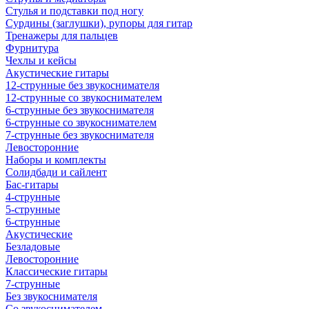
Стулья и подставки под ногу
Сурдины (заглушки), рупоры для гитар
Тренажеры для пальцев
Фурнитура
Чехлы и кейсы
Акустические гитары
12-струнные без звукоснимателя
12-струнные со звукоснимателем
6-струнные без звукоснимателя
6-струнные со звукоснимателем
7-струнные без звукоснимателя
Левосторонние
Наборы и комплекты
Солидбади и сайлент
Бас-гитары
4-струнные
5-струнные
6-струнные
Акустические
Безладовые
Левосторонние
Классические гитары
7-струнные
Без звукоснимателя
Со звукоснимателем