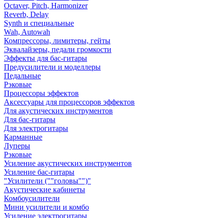
Octaver, Pitch, Harmonizer
Reverb, Delay
Synth и специальные
Wah, Autowah
Компрессоры, лимитеры, гейты
Эквалайзеры, педали громкости
Эффекты для бас-гитары
Предусилители и моделлеры
Педальные
Рэковые
Процессоры эффектов
Аксессуары для процессоров эффектов
Для акустических инструментов
Для бас-гитары
Для электрогитары
Карманные
Луперы
Рэковые
Усиление акустических инструментов
Усиление бас-гитары
"Усилители (""головы"")"
Акустические кабинеты
Комбоусилители
Мини усилители и комбо
Усиление электрогитары