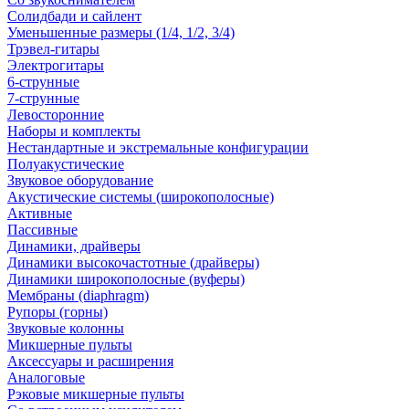
Солидбади и сайлент
Уменьшенные размеры (1/4, 1/2, 3/4)
Трэвел-гитары
Электрогитары
6-струнные
7-струнные
Левосторонние
Наборы и комплекты
Нестандартные и экстремальные конфигурации
Полуакустические
Звуковое оборудование
Акустические системы (широкополосные)
Активные
Пассивные
Динамики, драйверы
Динамики высокочастотные (драйверы)
Динамики широкополосные (вуферы)
Мембраны (diaphragm)
Рупоры (горны)
Звуковые колонны
Микшерные пульты
Аксессуары и расширения
Аналоговые
Рэковые микшерные пульты