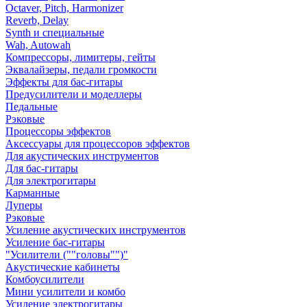
Octaver, Pitch, Harmonizer
Reverb, Delay
Synth и специальные
Wah, Autowah
Компрессоры, лимитеры, гейты
Эквалайзеры, педали громкости
Эффекты для бас-гитары
Предусилители и моделлеры
Педальные
Рэковые
Процессоры эффектов
Аксессуары для процессоров эффектов
Для акустических инструментов
Для бас-гитары
Для электрогитары
Карманные
Луперы
Рэковые
Усиление акустических инструментов
Усиление бас-гитары
"Усилители (""головы"")"
Акустические кабинеты
Комбоусилители
Мини усилители и комбо
Усиление электрогитары