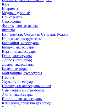
Казу
Кларнеты
Медные духовые
Пан-флейты
Саксофоны
Фаготы, контрфаготы
Флейты
Цуг-флейты, Окарины, Свистки, Рожки
Народные инструменты
Балалайки, аксессуары
Банджо, аксессуары
Варганы, аксессуары
Гусли, аксессуары
Добро (Резонатор)
Домры, аксессуары
Колесные лиры
Мандолины, аксессуары
Прочие
Укулеле, аксессуары
Пюпитры и аксессуары к ним
Смычковые инструменты
Альты, аксессуары
Виолончели, аксессуары
Канифоли, средства для ухода