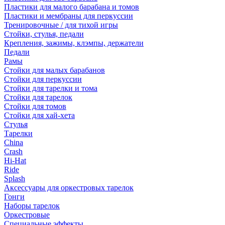
Пластики для малого барабана и томов
Пластики и мембраны для перкуссии
Тренировочные / для тихой игры
Стойки, стулья, педали
Крепления, зажимы, клэмпы, держатели
Педали
Рамы
Стойки для малых барабанов
Стойки для перкуссии
Стойки для тарелки и тома
Стойки для тарелок
Стойки для томов
Стойки для хай-хета
Стулья
Тарелки
China
Crash
Hi-Hat
Ride
Splash
Аксессуары для оркестровых тарелок
Гонги
Наборы тарелок
Оркестровые
Специальные эффекты