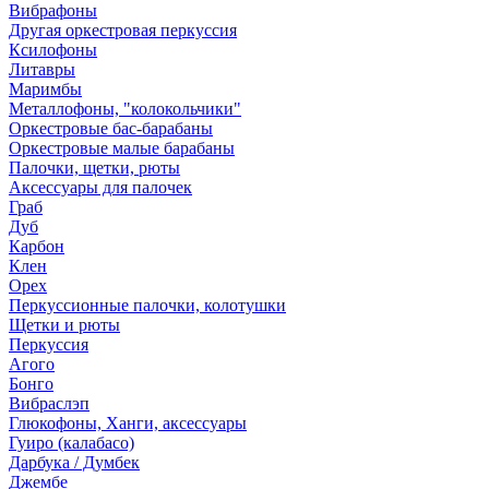
Вибрафоны
Другая оркестровая перкуссия
Ксилофоны
Литавры
Маримбы
Металлофоны, "колокольчики"
Оркестровые бас-барабаны
Оркестровые малые барабаны
Палочки, щетки, рюты
Аксессуары для палочек
Граб
Дуб
Карбон
Клен
Орех
Перкуссионные палочки, колотушки
Щетки и рюты
Перкуссия
Агого
Бонго
Вибраслэп
Глюкофоны, Ханги, аксессуары
Гуиро (калабасо)
Дарбука / Думбек
Джембе