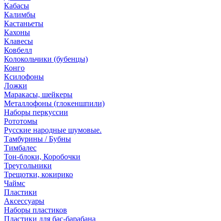
Кабасы
Калимбы
Кастаньеты
Кахоны
Клавесы
Ковбелл
Колокольчики (бубенцы)
Конго
Ксилофоны
Ложки
Маракасы, шейкеры
Металлофоны (глокеншпили)
Наборы перкуссии
Рототомы
Русские народные шумовые.
Тамбурины / Бубны
Тимбалес
Тон-блоки, Коробочки
Треугольники
Трещотки, кокирико
Чаймс
Пластики
Аксессуары
Наборы пластиков
Пластики для бас-барабана