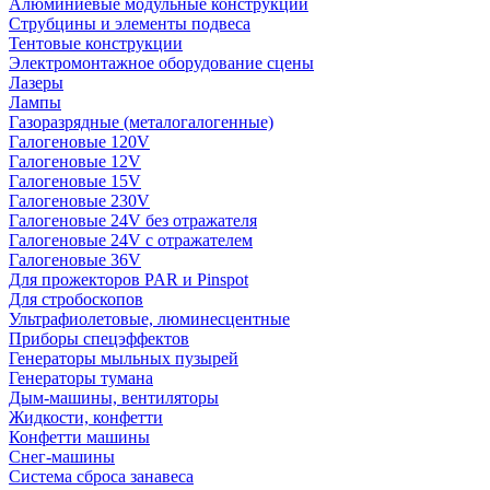
Алюминиевые модульные конструкции
Струбцины и элементы подвеса
Тентовые конструкции
Электромонтажное оборудование сцены
Лазеры
Лампы
Газоразрядные (металогалогенные)
Галогеновые 120V
Галогеновые 12V
Галогеновые 15V
Галогеновые 230V
Галогеновые 24V без отражателя
Галогеновые 24V с отражателем
Галогеновые 36V
Для прожекторов PAR и Pinspot
Для стробоскопов
Ультрафиолетовые, люминесцентные
Приборы спецэффектов
Генераторы мыльных пузырей
Генераторы тумана
Дым-машины, вентиляторы
Жидкости, конфетти
Конфетти машины
Снег-машины
Система сброса занавеса