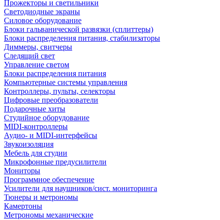
Прожекторы и светильники
Светодиодные экраны
Силовое оборудование
Блоки гальванической развязки (сплиттеры)
Блоки распределения питания, стабилизаторы
Диммеры, свитчеры
Следящий свет
Управление светом
Блоки распределения питания
Компьютерные системы управления
Контроллеры, пульты, селекторы
Цифровые преобразователи
Подарочные хиты
Студийное оборудование
MIDI-контроллеры
Аудио- и MIDI-интерфейсы
Звукоизоляция
Мебель для студии
Микрофонные предусилители
Мониторы
Программное обеспечение
Усилители для наушников/сист. мониторинга
Тюнеры и метрономы
Камертоны
Метрономы механические