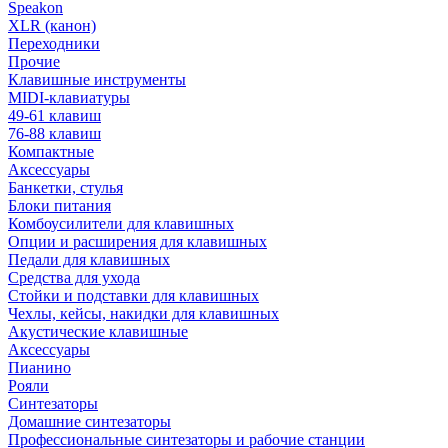
Speakon
XLR (канон)
Переходники
Прочие
Клавишные инструменты
MIDI-клавиатуры
49-61 клавиш
76-88 клавиш
Компактные
Аксессуары
Банкетки, стулья
Блоки питания
Комбоусилители для клавишных
Опции и расширения для клавишных
Педали для клавишных
Средства для ухода
Стойки и подставки для клавишных
Чехлы, кейсы, накидки для клавишных
Акустические клавишные
Аксессуары
Пианино
Рояли
Синтезаторы
Домашние синтезаторы
Профессиональные синтезаторы и рабочие станции