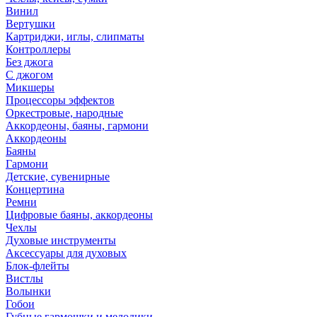
Винил
Вертушки
Картриджи, иглы, слипматы
Контроллеры
Без джога
С джогом
Микшеры
Процессоры эффектов
Оркестровые, народные
Аккордеоны, баяны, гармони
Аккордеоны
Баяны
Гармони
Детские, сувенирные
Концертина
Ремни
Цифровые баяны, аккордеоны
Чехлы
Духовые инструменты
Аксессуары для духовых
Блок-флейты
Вистлы
Волынки
Гобои
Губные гармошки и мелодики