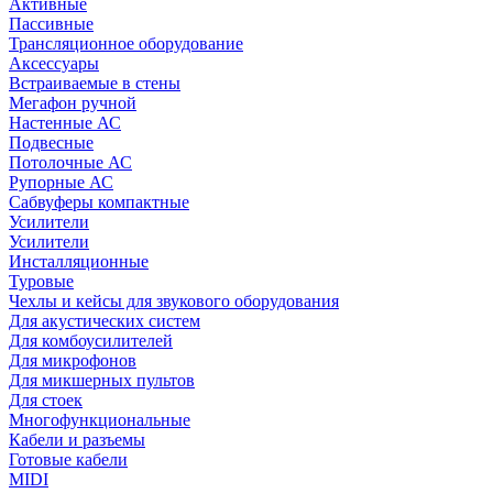
Активные
Пассивные
Трансляционное оборудование
Аксессуары
Встраиваемые в стены
Мегафон ручной
Настенные АС
Подвесные
Потолочные АС
Рупорные АС
Сабвуферы компактные
Усилители
Усилители
Инсталляционные
Туровые
Чехлы и кейсы для звукового оборудования
Для акустических систем
Для комбоусилителей
Для микрофонов
Для микшерных пультов
Для стоек
Многофункциональные
Кабели и разъемы
Готовые кабели
MIDI