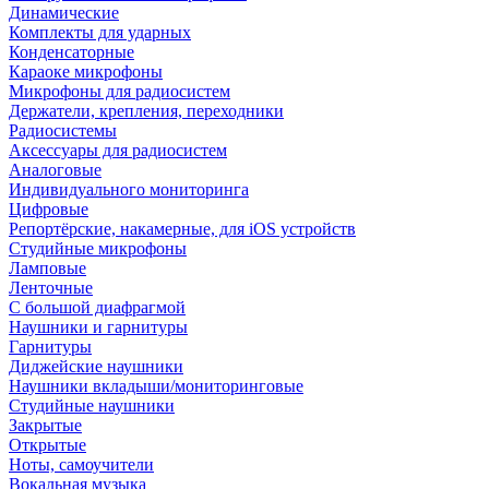
Динамические
Комплекты для ударных
Конденсаторные
Караоке микрофоны
Микрофоны для радиосистем
Держатели, крепления, переходники
Радиосистемы
Аксессуары для радиосистем
Аналоговые
Индивидуального мониторинга
Цифровые
Репортёрские, накамерные, для iOS устройств
Студийные микрофоны
Ламповые
Ленточные
С большой диафрагмой
Наушники и гарнитуры
Гарнитуры
Диджейские наушники
Наушники вкладыши/мониторинговые
Студийные наушники
Закрытые
Открытые
Ноты, самоучители
Вокальная музыка