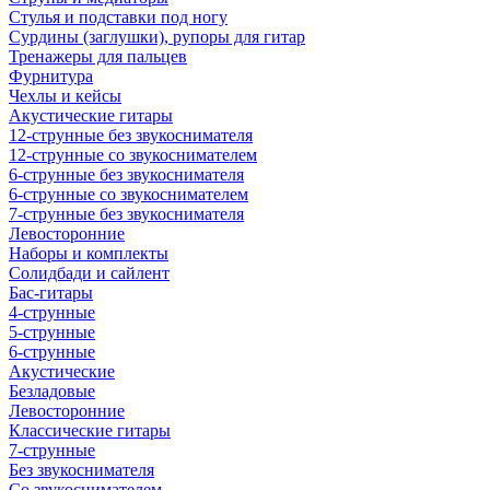
Стулья и подставки под ногу
Сурдины (заглушки), рупоры для гитар
Тренажеры для пальцев
Фурнитура
Чехлы и кейсы
Акустические гитары
12-струнные без звукоснимателя
12-струнные со звукоснимателем
6-струнные без звукоснимателя
6-струнные со звукоснимателем
7-струнные без звукоснимателя
Левосторонние
Наборы и комплекты
Солидбади и сайлент
Бас-гитары
4-струнные
5-струнные
6-струнные
Акустические
Безладовые
Левосторонние
Классические гитары
7-струнные
Без звукоснимателя
Со звукоснимателем