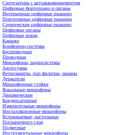
Синтезаторы с автоаккомпанементом
Цифровые фортепиано и органы
Интерьерные цифровые пианино
Портативные цифровые пианино
Сценические цифровые пианино
Цифровые органы
Цифровые рояли
Караоке
Конференц-системы
Беспроводные
Проводные
Микрофоны, радиосистемы
Аксессуары
Ветрозащиты, поп фильтры, экраны
Держатели
Микрофонные стойки
Вокальные микрофоны
Динамические
Конденсаторные
Измерительные микрофоны
Инсталляционные микрофоны
Встраиваемые, настольные
Пограничного слоя
Подвесные
Инструментальные микрофоны