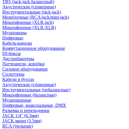
TRS (jack-jack балансный)
Акустические (спикерные)
Инструментальные (jack-jack)
Межблочные (RCA/jack/mini-jack)
Микрофонные (XLR-jack)
Микрофонные (XLR-XLR)
Мультикоры
Цифровые
Кабель-каналы
Коммутационное оборудование
DI-боксы
Дистрибьютеры
Патчпанели, коробки
Силовое оборудование
Сплиттеры
Кабели в бухтах
Акустические (спикерные)
Инструментальные (небалансные)
Микрофонные (балансные)
Мультикорные
Цифровые, коаксиальные, DMX
Разъемы и переходники
JACK 1/4" (6.3мм)
JACK мини (3.5мм)
RCA (тюльпан)