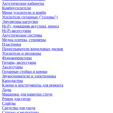
Акустические кабинеты
Комбоусилители
Мини усилители и комбо
Усилители гитарные ("головы")
Эмуляторы нагрузки
Hi-Fi, домашняя акустика, винил
Hi-Fi аксессуары
Акустические системы
Медиа плееры, стримеры
Пластинки
Проигрыватели виниловых дисков
Усилители и ресиверы
Фонокорректоры
Гитары, аксессуары
Аксессуары
Гитарные стойки и крюки
Звукосниматели и электроника
Каподастры
Ключи и инструменты для ремонта
Лады
Машинки для намотки струн
Ремни для гитар
Слайды
Средства для ухода
Струны и медиаторы