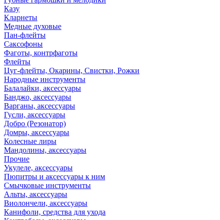
Казу
Кларнеты
Медные духовые
Пан-флейты
Саксофоны
Фаготы, контрфаготы
Флейты
Цуг-флейты, Окарины, Свистки, Рожки
Народные инструменты
Балалайки, аксессуары
Банджо, аксессуары
Варганы, аксессуары
Гусли, аксессуары
Добро (Резонатор)
Домры, аксессуары
Колесные лиры
Мандолины, аксессуары
Прочие
Укулеле, аксессуары
Пюпитры и аксессуары к ним
Смычковые инструменты
Альты, аксессуары
Виолончели, аксессуары
Канифоли, средства для ухода