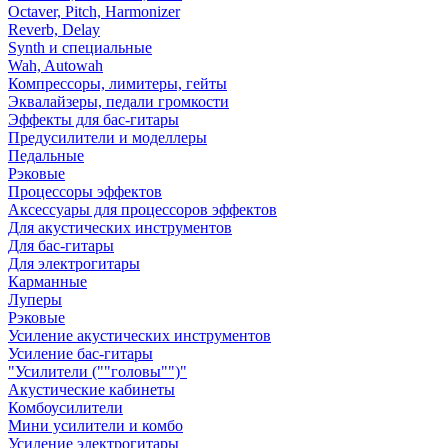
Octaver, Pitch, Harmonizer
Reverb, Delay
Synth и специальные
Wah, Autowah
Компрессоры, лимитеры, гейты
Эквалайзеры, педали громкости
Эффекты для бас-гитары
Предусилители и моделлеры
Педальные
Рэковые
Процессоры эффектов
Аксессуары для процессоров эффектов
Для акустических инструментов
Для бас-гитары
Для электрогитары
Карманные
Луперы
Рэковые
Усиление акустических инструментов
Усиление бас-гитары
"Усилители (""головы"")"
Акустические кабинеты
Комбоусилители
Мини усилители и комбо
Усиление электрогитары