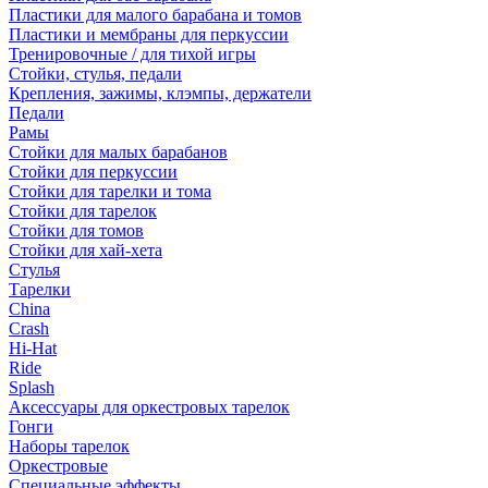
Пластики для малого барабана и томов
Пластики и мембраны для перкуссии
Тренировочные / для тихой игры
Стойки, стулья, педали
Крепления, зажимы, клэмпы, держатели
Педали
Рамы
Стойки для малых барабанов
Стойки для перкуссии
Стойки для тарелки и тома
Стойки для тарелок
Стойки для томов
Стойки для хай-хета
Стулья
Тарелки
China
Crash
Hi-Hat
Ride
Splash
Аксессуары для оркестровых тарелок
Гонги
Наборы тарелок
Оркестровые
Специальные эффекты