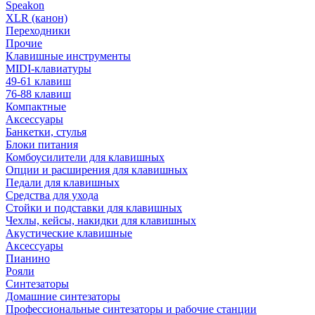
Speakon
XLR (канон)
Переходники
Прочие
Клавишные инструменты
MIDI-клавиатуры
49-61 клавиш
76-88 клавиш
Компактные
Аксессуары
Банкетки, стулья
Блоки питания
Комбоусилители для клавишных
Опции и расширения для клавишных
Педали для клавишных
Средства для ухода
Стойки и подставки для клавишных
Чехлы, кейсы, накидки для клавишных
Акустические клавишные
Аксессуары
Пианино
Рояли
Синтезаторы
Домашние синтезаторы
Профессиональные синтезаторы и рабочие станции