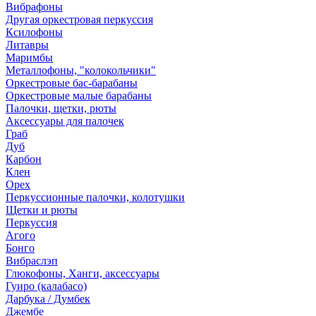
Вибрафоны
Другая оркестровая перкуссия
Ксилофоны
Литавры
Маримбы
Металлофоны, "колокольчики"
Оркестровые бас-барабаны
Оркестровые малые барабаны
Палочки, щетки, рюты
Аксессуары для палочек
Граб
Дуб
Карбон
Клен
Орех
Перкуссионные палочки, колотушки
Щетки и рюты
Перкуссия
Агого
Бонго
Вибраслэп
Глюкофоны, Ханги, аксессуары
Гуиро (калабасо)
Дарбука / Думбек
Джембе