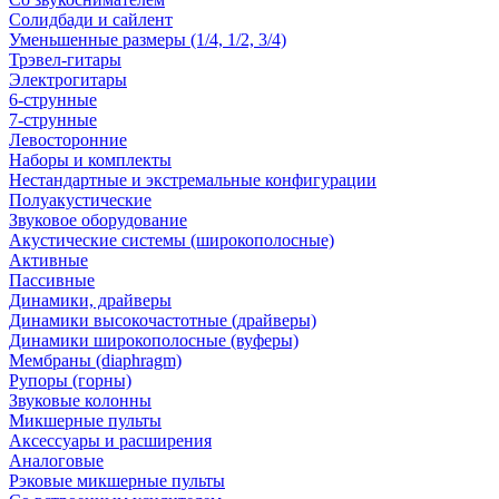
Солидбади и сайлент
Уменьшенные размеры (1/4, 1/2, 3/4)
Трэвел-гитары
Электрогитары
6-струнные
7-струнные
Левосторонние
Наборы и комплекты
Нестандартные и экстремальные конфигурации
Полуакустические
Звуковое оборудование
Акустические системы (широкополосные)
Активные
Пассивные
Динамики, драйверы
Динамики высокочастотные (драйверы)
Динамики широкополосные (вуферы)
Мембраны (diaphragm)
Рупоры (горны)
Звуковые колонны
Микшерные пульты
Аксессуары и расширения
Аналоговые
Рэковые микшерные пульты