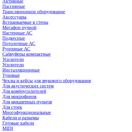
Активные
Пассивные
Трансляционное оборудование
Аксессуары
Встраиваемые в стены
Мегафон ручной
Настенные АС
Подвесные
Потолочные АС
Рупорные АС
Сабвуферы компактные
Усилители
Усилители
Инсталляционные
Туровые
Чехлы и кейсы для звукового оборудования
Для акустических систем
Для комбоусилителей
Для микрофонов
Для микшерных пультов
Для стоек
Многофункциональные
Кабели и разъемы
Готовые кабели
MIDI