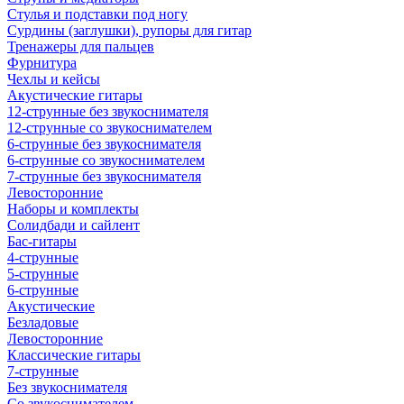
Стулья и подставки под ногу
Сурдины (заглушки), рупоры для гитар
Тренажеры для пальцев
Фурнитура
Чехлы и кейсы
Акустические гитары
12-струнные без звукоснимателя
12-струнные со звукоснимателем
6-струнные без звукоснимателя
6-струнные со звукоснимателем
7-струнные без звукоснимателя
Левосторонние
Наборы и комплекты
Солидбади и сайлент
Бас-гитары
4-струнные
5-струнные
6-струнные
Акустические
Безладовые
Левосторонние
Классические гитары
7-струнные
Без звукоснимателя
Со звукоснимателем