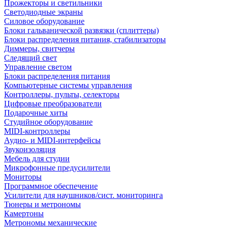
Прожекторы и светильники
Светодиодные экраны
Силовое оборудование
Блоки гальванической развязки (сплиттеры)
Блоки распределения питания, стабилизаторы
Диммеры, свитчеры
Следящий свет
Управление светом
Блоки распределения питания
Компьютерные системы управления
Контроллеры, пульты, селекторы
Цифровые преобразователи
Подарочные хиты
Студийное оборудование
MIDI-контроллеры
Аудио- и MIDI-интерфейсы
Звукоизоляция
Мебель для студии
Микрофонные предусилители
Мониторы
Программное обеспечение
Усилители для наушников/сист. мониторинга
Тюнеры и метрономы
Камертоны
Метрономы механические