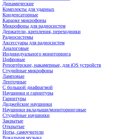
Динамические
Комплекты для ударных
Конденсаторные
Караоке микрофоны
Микрофоны для радиосистем
Держатели, крепления, переходники
Радиосистемы
Аксессуары для радиосистем
Аналоговые
Индивидуального мониторинга
Цифровые
Репортёрские, накамерные, для iOS устройств
Студийные микрофоны
Ламповые
Ленточные
С большой диафрагмой
Наушники и гарнитуры
Гарнитуры
Диджейские наушники
Наушники вкладыши/мониторинговые
Студийные наушники
Закрытые
Открытые
Ноты, самоучители
Вокальная музыка