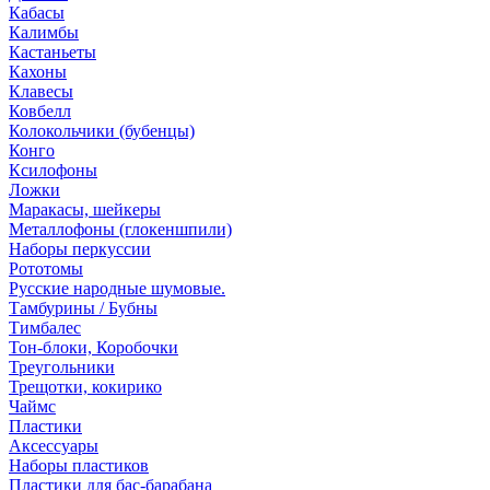
Кабасы
Калимбы
Кастаньеты
Кахоны
Клавесы
Ковбелл
Колокольчики (бубенцы)
Конго
Ксилофоны
Ложки
Маракасы, шейкеры
Металлофоны (глокеншпили)
Наборы перкуссии
Рототомы
Русские народные шумовые.
Тамбурины / Бубны
Тимбалес
Тон-блоки, Коробочки
Треугольники
Трещотки, кокирико
Чаймс
Пластики
Аксессуары
Наборы пластиков
Пластики для бас-барабана