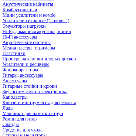
Акустические кабинеты
Комбоусилители
Мини усилители и комбо
Усилители гитарные ("головы")
Эмуляторы нагрузки
Hi-Fi, домашняя акустика, винил
Hi-Fi аксессуары
Акустические системы
Медиа плееры, стримеры
Пластинки
Проигрыватели виниловых дисков
Усилители и ресиверы
Фонокорректоры
Гитары, аксессуары
Аксессуары
Гитарные стойки и крюки
Звукосниматели и электроника
Каподастры
Ключи и инструменты для ремонта
Лады
Машинки для намотки струн
Ремни для гитар
Слайды
Средства для ухода
Струны и медиаторы