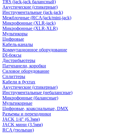
TRS (jack-jack балансный)
Акустические (спикерные)
Инструментальные (jack-jack)
Межблочные (RCA/jack/mini-jack)
Микрофонные (XLR-jack)
Микрофонные (XLR-XLR)
Мультикоры
Цифровые
Кабель-каналы
Коммутационное оборудование
DI-боксы
Дистрибьютеры
Патчпанели, коробки
Силовое оборудование
Сплиттеры
Кабели в бухтах
Акустические (спикерные)
Инструментальные (небалансные)
Микрофонные (балансные)
Мультикорные
Цифровые, коаксиальные, DMX
Разъемы и переходники
JACK 1/4" (6.3мм)
JACK мини (3.5мм)
RCA (тюльпан)