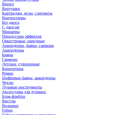
Винил
Вертушки
Картриджи, иглы, слипматы
Контроллеры
Без джога
С джогом
Микшеры
Процессоры эффектов
Оркестровые, народные
Аккордеоны, баяны, гармони
Аккордеоны
Баяны
Гармони
Детские, сувенирные
Концертина
Ремни
Цифровые баяны, аккордеоны
Чехлы
Духовые инструменты
Аксессуары для духовых
Блок-флейты
Вистлы
Волынки
Гобои
Губные гармошки и мелодики