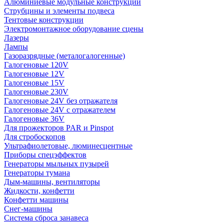
Алюминиевые модульные конструкции
Струбцины и элементы подвеса
Тентовые конструкции
Электромонтажное оборудование сцены
Лазеры
Лампы
Газоразрядные (металогалогенные)
Галогеновые 120V
Галогеновые 12V
Галогеновые 15V
Галогеновые 230V
Галогеновые 24V без отражателя
Галогеновые 24V с отражателем
Галогеновые 36V
Для прожекторов PAR и Pinspot
Для стробоскопов
Ультрафиолетовые, люминесцентные
Приборы спецэффектов
Генераторы мыльных пузырей
Генераторы тумана
Дым-машины, вентиляторы
Жидкости, конфетти
Конфетти машины
Снег-машины
Система сброса занавеса