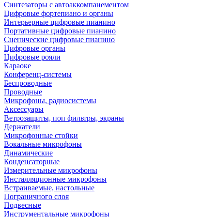
Синтезаторы с автоаккомпанементом
Цифровые фортепиано и органы
Интерьерные цифровые пианино
Портативные цифровые пианино
Сценические цифровые пианино
Цифровые органы
Цифровые рояли
Караоке
Конференц-системы
Беспроводные
Проводные
Микрофоны, радиосистемы
Аксессуары
Ветрозащиты, поп фильтры, экраны
Держатели
Микрофонные стойки
Вокальные микрофоны
Динамические
Конденсаторные
Измерительные микрофоны
Инсталляционные микрофоны
Встраиваемые, настольные
Пограничного слоя
Подвесные
Инструментальные микрофоны