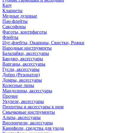
Казу
Кларнеты
Медные духовые
Пан-флейты
Саксофоны
Фаготы, контрфаготы
Флейты
Цуг-флейты, Окарины, Свистки, Рожки
Народные инструменты
Балалайки, аксессуары
Банджо, аксессуары
Варганы, аксессуары
Гусли, аксессуары
Добро (Резонатор)
Домры, аксессуары
Колесные лиры
Мандолины, аксессуары
Прочие
Укулеле, аксессуары
Пюпитры и аксессуары к ним
Смычковые инструменты
Альты, аксессуары
Виолончели, аксессуары
Канифоли, средства для ухода