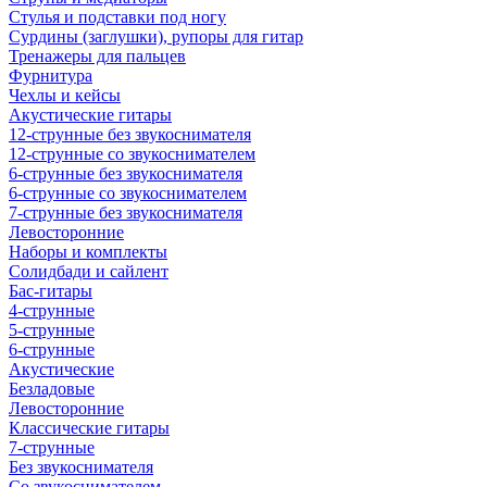
Стулья и подставки под ногу
Сурдины (заглушки), рупоры для гитар
Тренажеры для пальцев
Фурнитура
Чехлы и кейсы
Акустические гитары
12-струнные без звукоснимателя
12-струнные со звукоснимателем
6-струнные без звукоснимателя
6-струнные со звукоснимателем
7-струнные без звукоснимателя
Левосторонние
Наборы и комплекты
Солидбади и сайлент
Бас-гитары
4-струнные
5-струнные
6-струнные
Акустические
Безладовые
Левосторонние
Классические гитары
7-струнные
Без звукоснимателя
Со звукоснимателем