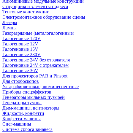
Алюминиевые модульные конструкции
Струбцины и элементы подвеса
Тентовые конструкции
Электромонтажное оборудование сцены
Лазеры
Лампы
Газоразрядные (металогалогенные)
Галогеновые 120V
Галогеновые 12V
Галогеновые 15V
Галогеновые 230V
Галогеновые 24V без отражателя
Галогеновые 24V с отражателем
Галогеновые 36V
Для прожекторов PAR и Pinspot
Для стробоскопов
Ультрафиолетовые, люминесцентные
Приборы спецэффектов
Генераторы мыльных пузырей
Генераторы тумана
Дым-машины, вентиляторы
Жидкости, конфетти
Конфетти машины
Снег-машины
Система сброса занавеса