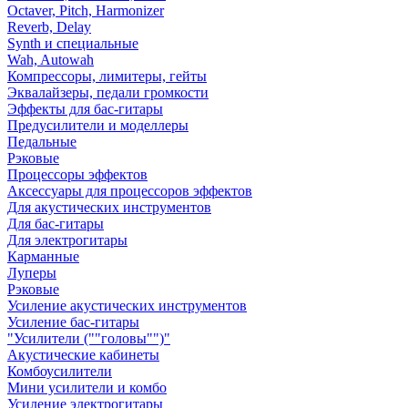
Octaver, Pitch, Harmonizer
Reverb, Delay
Synth и специальные
Wah, Autowah
Компрессоры, лимитеры, гейты
Эквалайзеры, педали громкости
Эффекты для бас-гитары
Предусилители и моделлеры
Педальные
Рэковые
Процессоры эффектов
Аксессуары для процессоров эффектов
Для акустических инструментов
Для бас-гитары
Для электрогитары
Карманные
Луперы
Рэковые
Усиление акустических инструментов
Усиление бас-гитары
"Усилители (""головы"")"
Акустические кабинеты
Комбоусилители
Мини усилители и комбо
Усиление электрогитары