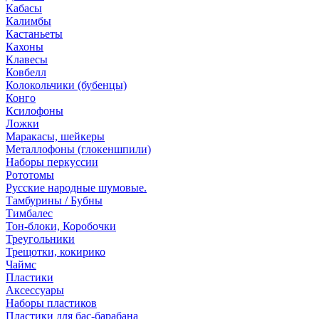
Кабасы
Калимбы
Кастаньеты
Кахоны
Клавесы
Ковбелл
Колокольчики (бубенцы)
Конго
Ксилофоны
Ложки
Маракасы, шейкеры
Металлофоны (глокеншпили)
Наборы перкуссии
Рототомы
Русские народные шумовые.
Тамбурины / Бубны
Тимбалес
Тон-блоки, Коробочки
Треугольники
Трещотки, кокирико
Чаймс
Пластики
Аксессуары
Наборы пластиков
Пластики для бас-барабана