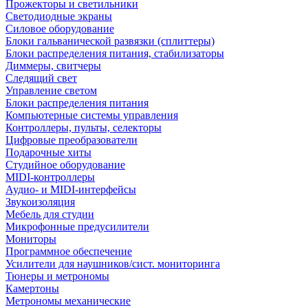
Прожекторы и светильники
Светодиодные экраны
Силовое оборудование
Блоки гальванической развязки (сплиттеры)
Блоки распределения питания, стабилизаторы
Диммеры, свитчеры
Следящий свет
Управление светом
Блоки распределения питания
Компьютерные системы управления
Контроллеры, пульты, селекторы
Цифровые преобразователи
Подарочные хиты
Студийное оборудование
MIDI-контроллеры
Аудио- и MIDI-интерфейсы
Звукоизоляция
Мебель для студии
Микрофонные предусилители
Мониторы
Программное обеспечение
Усилители для наушников/сист. мониторинга
Тюнеры и метрономы
Камертоны
Метрономы механические