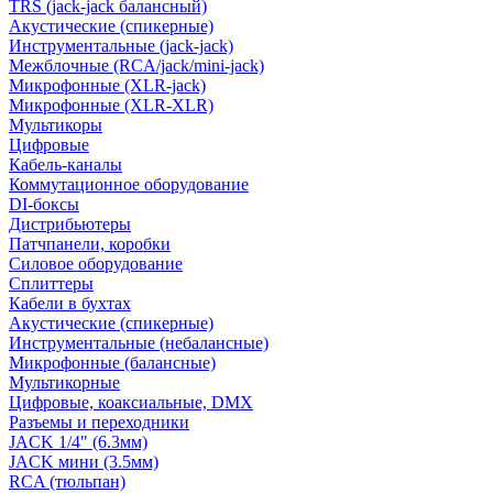
TRS (jack-jack балансный)
Акустические (спикерные)
Инструментальные (jack-jack)
Межблочные (RCA/jack/mini-jack)
Микрофонные (XLR-jack)
Микрофонные (XLR-XLR)
Мультикоры
Цифровые
Кабель-каналы
Коммутационное оборудование
DI-боксы
Дистрибьютеры
Патчпанели, коробки
Силовое оборудование
Сплиттеры
Кабели в бухтах
Акустические (спикерные)
Инструментальные (небалансные)
Микрофонные (балансные)
Мультикорные
Цифровые, коаксиальные, DMX
Разъемы и переходники
JACK 1/4" (6.3мм)
JACK мини (3.5мм)
RCA (тюльпан)