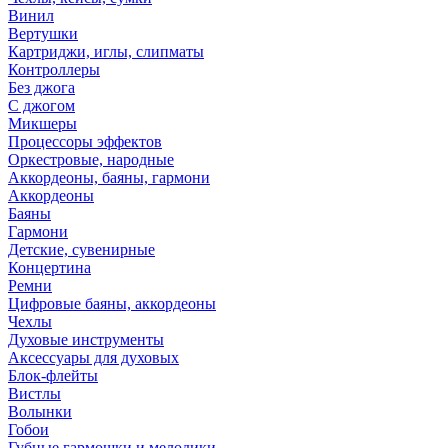
Винил
Вертушки
Картриджи, иглы, слипматы
Контроллеры
Без джога
С джогом
Микшеры
Процессоры эффектов
Оркестровые, народные
Аккордеоны, баяны, гармони
Аккордеоны
Баяны
Гармони
Детские, сувенирные
Концертина
Ремни
Цифровые баяны, аккордеоны
Чехлы
Духовые инструменты
Аксессуары для духовых
Блок-флейты
Вистлы
Волынки
Гобои
Губные гармошки и мелодики