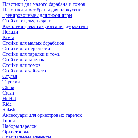
Пластики для малого барабана и томов
Пластики и мембраны для перкуссии
Тренировочные / для тихой игры
Стойки, стулья, педали
Крепления, зажимы, клэмпы, держатели
Педали
Рамы
Стойки для малых барабанов
Стойки для перкуссии
Стойки для тарелки и тома
Стойки для тарелок
Стойки для томов
Стойки для хай-хета
Стулья
Тарелки
China
Crash
Hi-Hat
Ride
Splash
Аксессуары для оркестровых тарелок
Гонги
Наборы тарелок
Оркестровые
Специальные эффекты