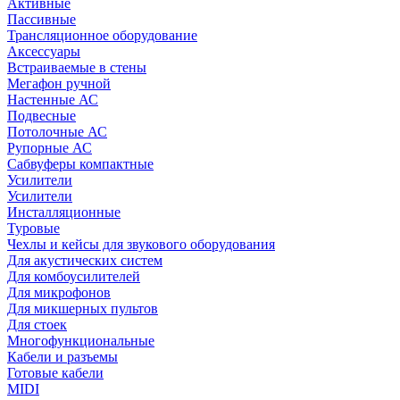
Активные
Пассивные
Трансляционное оборудование
Аксессуары
Встраиваемые в стены
Мегафон ручной
Настенные АС
Подвесные
Потолочные АС
Рупорные АС
Сабвуферы компактные
Усилители
Усилители
Инсталляционные
Туровые
Чехлы и кейсы для звукового оборудования
Для акустических систем
Для комбоусилителей
Для микрофонов
Для микшерных пультов
Для стоек
Многофункциональные
Кабели и разъемы
Готовые кабели
MIDI