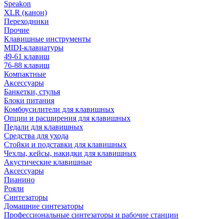
Speakon
XLR (канон)
Переходники
Прочие
Клавишные инструменты
MIDI-клавиатуры
49-61 клавиш
76-88 клавиш
Компактные
Аксессуары
Банкетки, стулья
Блоки питания
Комбоусилители для клавишных
Опции и расширения для клавишных
Педали для клавишных
Средства для ухода
Стойки и подставки для клавишных
Чехлы, кейсы, накидки для клавишных
Акустические клавишные
Аксессуары
Пианино
Рояли
Синтезаторы
Домашние синтезаторы
Профессиональные синтезаторы и рабочие станции