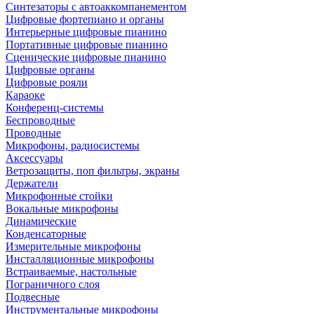
Синтезаторы с автоаккомпанементом
Цифровые фортепиано и органы
Интерьерные цифровые пианино
Портативные цифровые пианино
Сценические цифровые пианино
Цифровые органы
Цифровые рояли
Караоке
Конференц-системы
Беспроводные
Проводные
Микрофоны, радиосистемы
Аксессуары
Ветрозащиты, поп фильтры, экраны
Держатели
Микрофонные стойки
Вокальные микрофоны
Динамические
Конденсаторные
Измерительные микрофоны
Инсталляционные микрофоны
Встраиваемые, настольные
Пограничного слоя
Подвесные
Инструментальные микрофоны