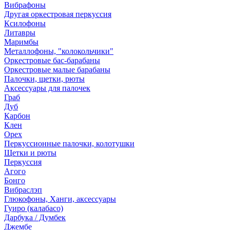
Вибрафоны
Другая оркестровая перкуссия
Ксилофоны
Литавры
Маримбы
Металлофоны, "колокольчики"
Оркестровые бас-барабаны
Оркестровые малые барабаны
Палочки, щетки, рюты
Аксессуары для палочек
Граб
Дуб
Карбон
Клен
Орех
Перкуссионные палочки, колотушки
Щетки и рюты
Перкуссия
Агого
Бонго
Вибраслэп
Глюкофоны, Ханги, аксессуары
Гуиро (калабасо)
Дарбука / Думбек
Джембе