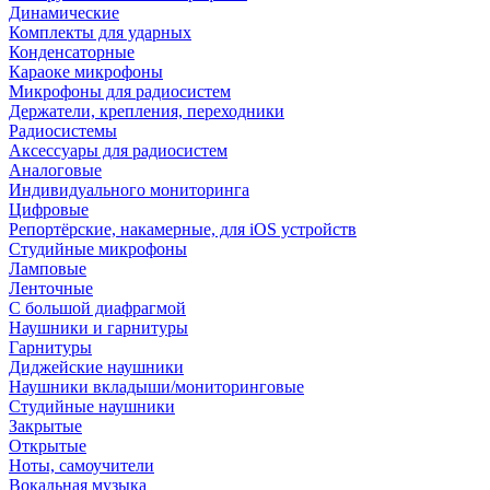
Динамические
Комплекты для ударных
Конденсаторные
Караоке микрофоны
Микрофоны для радиосистем
Держатели, крепления, переходники
Радиосистемы
Аксессуары для радиосистем
Аналоговые
Индивидуального мониторинга
Цифровые
Репортёрские, накамерные, для iOS устройств
Студийные микрофоны
Ламповые
Ленточные
С большой диафрагмой
Наушники и гарнитуры
Гарнитуры
Диджейские наушники
Наушники вкладыши/мониторинговые
Студийные наушники
Закрытые
Открытые
Ноты, самоучители
Вокальная музыка