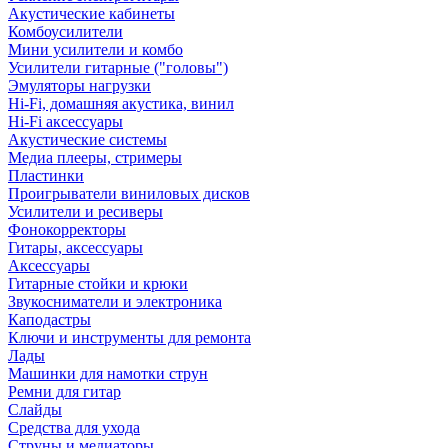
Акустические кабинеты
Комбоусилители
Мини усилители и комбо
Усилители гитарные ("головы")
Эмуляторы нагрузки
Hi-Fi, домашняя акустика, винил
Hi-Fi аксессуары
Акустические системы
Медиа плееры, стримеры
Пластинки
Проигрыватели виниловых дисков
Усилители и ресиверы
Фонокорректоры
Гитары, аксессуары
Аксессуары
Гитарные стойки и крюки
Звукосниматели и электроника
Каподастры
Ключи и инструменты для ремонта
Лады
Машинки для намотки струн
Ремни для гитар
Слайды
Средства для ухода
Струны и медиаторы