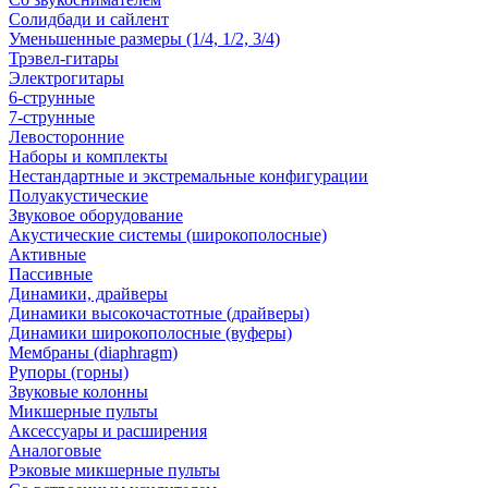
Солидбади и сайлент
Уменьшенные размеры (1/4, 1/2, 3/4)
Трэвел-гитары
Электрогитары
6-струнные
7-струнные
Левосторонние
Наборы и комплекты
Нестандартные и экстремальные конфигурации
Полуакустические
Звуковое оборудование
Акустические системы (широкополосные)
Активные
Пассивные
Динамики, драйверы
Динамики высокочастотные (драйверы)
Динамики широкополосные (вуферы)
Мембраны (diaphragm)
Рупоры (горны)
Звуковые колонны
Микшерные пульты
Аксессуары и расширения
Аналоговые
Рэковые микшерные пульты