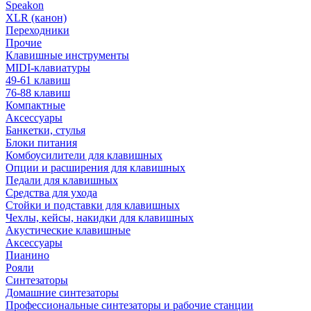
Speakon
XLR (канон)
Переходники
Прочие
Клавишные инструменты
MIDI-клавиатуры
49-61 клавиш
76-88 клавиш
Компактные
Аксессуары
Банкетки, стулья
Блоки питания
Комбоусилители для клавишных
Опции и расширения для клавишных
Педали для клавишных
Средства для ухода
Стойки и подставки для клавишных
Чехлы, кейсы, накидки для клавишных
Акустические клавишные
Аксессуары
Пианино
Рояли
Синтезаторы
Домашние синтезаторы
Профессиональные синтезаторы и рабочие станции