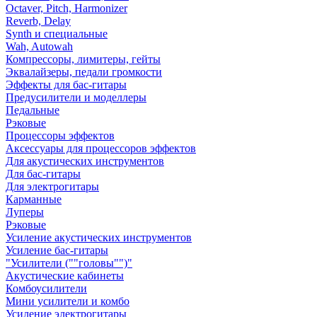
Octaver, Pitch, Harmonizer
Reverb, Delay
Synth и специальные
Wah, Autowah
Компрессоры, лимитеры, гейты
Эквалайзеры, педали громкости
Эффекты для бас-гитары
Предусилители и моделлеры
Педальные
Рэковые
Процессоры эффектов
Аксессуары для процессоров эффектов
Для акустических инструментов
Для бас-гитары
Для электрогитары
Карманные
Луперы
Рэковые
Усиление акустических инструментов
Усиление бас-гитары
"Усилители (""головы"")"
Акустические кабинеты
Комбоусилители
Мини усилители и комбо
Усиление электрогитары