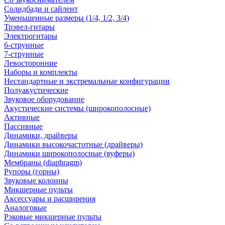
Солидбади и сайлент
Уменьшенные размеры (1/4, 1/2, 3/4)
Трэвел-гитары
Электрогитары
6-струнные
7-струнные
Левосторонние
Наборы и комплекты
Нестандартные и экстремальные конфигурации
Полуакустические
Звуковое оборудование
Акустические системы (широкополосные)
Активные
Пассивные
Динамики, драйверы
Динамики высокочастотные (драйверы)
Динамики широкополосные (вуферы)
Мембраны (diaphragm)
Рупоры (горны)
Звуковые колонны
Микшерные пульты
Аксессуары и расширения
Аналоговые
Рэковые микшерные пульты