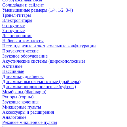
Солидбади и сайлент
Уменьшенные размеры (1/4, 1/2, 3/4)
Трэвел-гитары
Электрогитары
6-струнные
7-струнные
Левосторонние
Наборы и комплекты
Нестандартные и экстремальные конфигурации
Полуакустические
Звуковое оборудование
Акустические системы (широкополосные)
Активные
Пассивные
Динамики, драйверы
Динамики высокочастотные (драйверы)
Динамики широкополосные (вуферы)
Мембраны (diaphragm)
Рупоры (горны)
Звуковые колонны
Микшерные пульты
Аксессуары и расширения
Аналоговые
Рэковые микшерные пульты