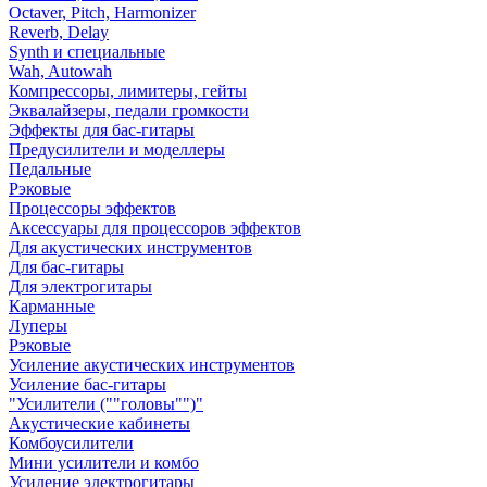
Octaver, Pitch, Harmonizer
Reverb, Delay
Synth и специальные
Wah, Autowah
Компрессоры, лимитеры, гейты
Эквалайзеры, педали громкости
Эффекты для бас-гитары
Предусилители и моделлеры
Педальные
Рэковые
Процессоры эффектов
Аксессуары для процессоров эффектов
Для акустических инструментов
Для бас-гитары
Для электрогитары
Карманные
Луперы
Рэковые
Усиление акустических инструментов
Усиление бас-гитары
"Усилители (""головы"")"
Акустические кабинеты
Комбоусилители
Мини усилители и комбо
Усиление электрогитары