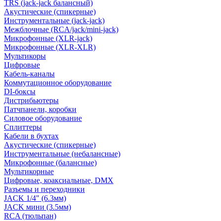
TRS (jack-jack балансный)
Акустические (спикерные)
Инструментальные (jack-jack)
Межблочные (RCA/jack/mini-jack)
Микрофонные (XLR-jack)
Микрофонные (XLR-XLR)
Мультикоры
Цифровые
Кабель-каналы
Коммутационное оборудование
DI-боксы
Дистрибьютеры
Патчпанели, коробки
Силовое оборудование
Сплиттеры
Кабели в бухтах
Акустические (спикерные)
Инструментальные (небалансные)
Микрофонные (балансные)
Мультикорные
Цифровые, коаксиальные, DMX
Разъемы и переходники
JACK 1/4" (6.3мм)
JACK мини (3.5мм)
RCA (тюльпан)