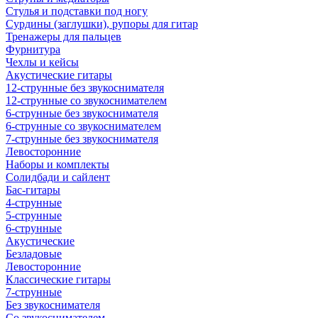
Стулья и подставки под ногу
Сурдины (заглушки), рупоры для гитар
Тренажеры для пальцев
Фурнитура
Чехлы и кейсы
Акустические гитары
12-струнные без звукоснимателя
12-струнные со звукоснимателем
6-струнные без звукоснимателя
6-струнные со звукоснимателем
7-струнные без звукоснимателя
Левосторонние
Наборы и комплекты
Солидбади и сайлент
Бас-гитары
4-струнные
5-струнные
6-струнные
Акустические
Безладовые
Левосторонние
Классические гитары
7-струнные
Без звукоснимателя
Со звукоснимателем