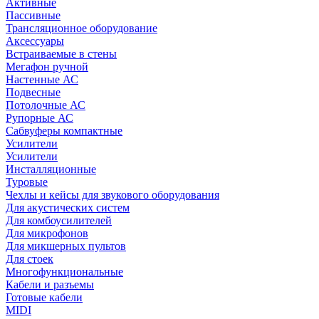
Активные
Пассивные
Трансляционное оборудование
Аксессуары
Встраиваемые в стены
Мегафон ручной
Настенные АС
Подвесные
Потолочные АС
Рупорные АС
Сабвуферы компактные
Усилители
Усилители
Инсталляционные
Туровые
Чехлы и кейсы для звукового оборудования
Для акустических систем
Для комбоусилителей
Для микрофонов
Для микшерных пультов
Для стоек
Многофункциональные
Кабели и разъемы
Готовые кабели
MIDI