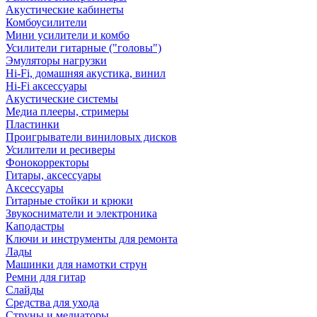
Акустические кабинеты
Комбоусилители
Мини усилители и комбо
Усилители гитарные ("головы")
Эмуляторы нагрузки
Hi-Fi, домашняя акустика, винил
Hi-Fi аксессуары
Акустические системы
Медиа плееры, стримеры
Пластинки
Проигрыватели виниловых дисков
Усилители и ресиверы
Фонокорректоры
Гитары, аксессуары
Аксессуары
Гитарные стойки и крюки
Звукосниматели и электроника
Каподастры
Ключи и инструменты для ремонта
Лады
Машинки для намотки струн
Ремни для гитар
Слайды
Средства для ухода
Струны и медиаторы