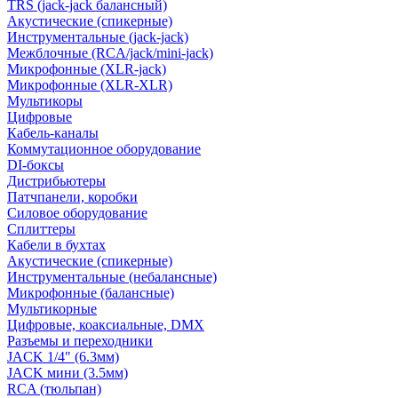
TRS (jack-jack балансный)
Акустические (спикерные)
Инструментальные (jack-jack)
Межблочные (RCA/jack/mini-jack)
Микрофонные (XLR-jack)
Микрофонные (XLR-XLR)
Мультикоры
Цифровые
Кабель-каналы
Коммутационное оборудование
DI-боксы
Дистрибьютеры
Патчпанели, коробки
Силовое оборудование
Сплиттеры
Кабели в бухтах
Акустические (спикерные)
Инструментальные (небалансные)
Микрофонные (балансные)
Мультикорные
Цифровые, коаксиальные, DMX
Разъемы и переходники
JACK 1/4" (6.3мм)
JACK мини (3.5мм)
RCA (тюльпан)