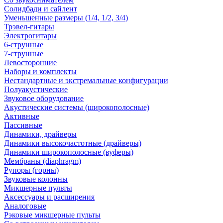
Солидбади и сайлент
Уменьшенные размеры (1/4, 1/2, 3/4)
Трэвел-гитары
Электрогитары
6-струнные
7-струнные
Левосторонние
Наборы и комплекты
Нестандартные и экстремальные конфигурации
Полуакустические
Звуковое оборудование
Акустические системы (широкополосные)
Активные
Пассивные
Динамики, драйверы
Динамики высокочастотные (драйверы)
Динамики широкополосные (вуферы)
Мембраны (diaphragm)
Рупоры (горны)
Звуковые колонны
Микшерные пульты
Аксессуары и расширения
Аналоговые
Рэковые микшерные пульты