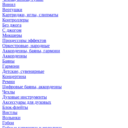
Винил
Вертушки
Картриджи, иглы, слипматы
Контроллеры
Без джога
С джогом
Микшеры
Процессоры эффектов
Оркестровые, народные
Аккордеоны, баяны, гармони
Аккордеоны
Баяны
Гармони
Детские, сувенирные
Концертина
Ремни
Цифровые баяны, аккордеоны
Чехлы
Духовые инструменты
Аксессуары для духовых
Блок-флейты
Вистлы
Волынки
Гобои
Губные гармошки и мелодики