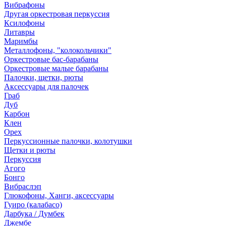
Вибрафоны
Другая оркестровая перкуссия
Ксилофоны
Литавры
Маримбы
Металлофоны, "колокольчики"
Оркестровые бас-барабаны
Оркестровые малые барабаны
Палочки, щетки, рюты
Аксессуары для палочек
Граб
Дуб
Карбон
Клен
Орех
Перкуссионные палочки, колотушки
Щетки и рюты
Перкуссия
Агого
Бонго
Вибраслэп
Глюкофоны, Ханги, аксессуары
Гуиро (калабасо)
Дарбука / Думбек
Джембе