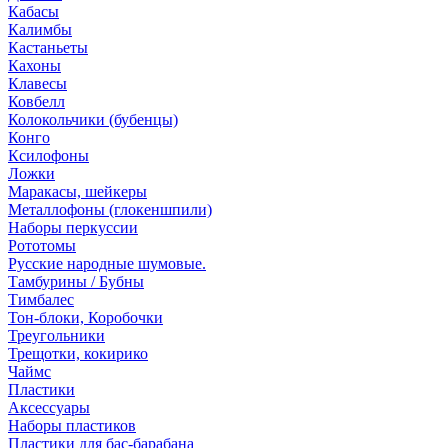
Кабасы
Калимбы
Кастаньеты
Кахоны
Клавесы
Ковбелл
Колокольчики (бубенцы)
Конго
Ксилофоны
Ложки
Маракасы, шейкеры
Металлофоны (глокеншпили)
Наборы перкуссии
Рототомы
Русские народные шумовые.
Тамбурины / Бубны
Тимбалес
Тон-блоки, Коробочки
Треугольники
Трещотки, кокирико
Чаймс
Пластики
Аксессуары
Наборы пластиков
Пластики для бас-барабана