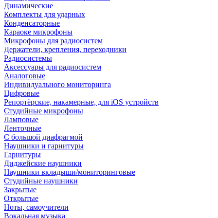
Динамические
Комплекты для ударных
Конденсаторные
Караоке микрофоны
Микрофоны для радиосистем
Держатели, крепления, переходники
Радиосистемы
Аксессуары для радиосистем
Аналоговые
Индивидуального мониторинга
Цифровые
Репортёрские, накамерные, для iOS устройств
Студийные микрофоны
Ламповые
Ленточные
С большой диафрагмой
Наушники и гарнитуры
Гарнитуры
Диджейские наушники
Наушники вкладыши/мониторинговые
Студийные наушники
Закрытые
Открытые
Ноты, самоучители
Вокальная музыка