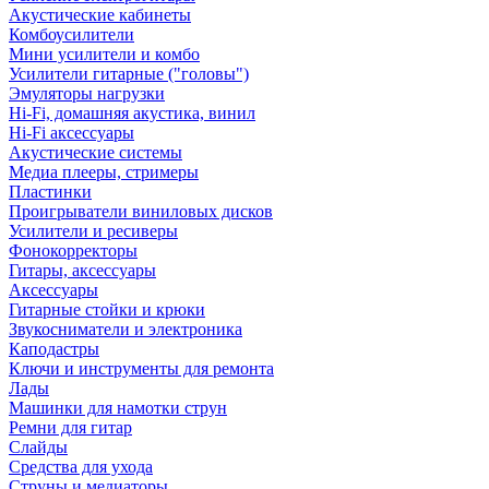
Акустические кабинеты
Комбоусилители
Мини усилители и комбо
Усилители гитарные ("головы")
Эмуляторы нагрузки
Hi-Fi, домашняя акустика, винил
Hi-Fi аксессуары
Акустические системы
Медиа плееры, стримеры
Пластинки
Проигрыватели виниловых дисков
Усилители и ресиверы
Фонокорректоры
Гитары, аксессуары
Аксессуары
Гитарные стойки и крюки
Звукосниматели и электроника
Каподастры
Ключи и инструменты для ремонта
Лады
Машинки для намотки струн
Ремни для гитар
Слайды
Средства для ухода
Струны и медиаторы