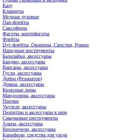
Казу
Кларнеты
Медные духовые
Пан-флейты
Саксофоны
Фаготы, контрфаготы
Флейты
Цуг-флейты, Окарины, Свистки, Рожки
Народные инструменты
Балалайки, аксессуары
Банджо, аксессуары
Варганы, аксессуары
Гусли, аксессуары
Добро (Резонатор)
Домры, аксессуары
Колесные лиры
Мандолины, аксессуары
Прочие
Укулеле, аксессуары
Пюпитры и аксессуары к ним
Смычковые инструменты
Альты, аксессуары
Виолончели, аксессуары
Канифоли, средства для ухода