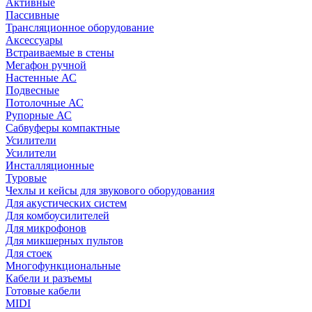
Активные
Пассивные
Трансляционное оборудование
Аксессуары
Встраиваемые в стены
Мегафон ручной
Настенные АС
Подвесные
Потолочные АС
Рупорные АС
Сабвуферы компактные
Усилители
Усилители
Инсталляционные
Туровые
Чехлы и кейсы для звукового оборудования
Для акустических систем
Для комбоусилителей
Для микрофонов
Для микшерных пультов
Для стоек
Многофункциональные
Кабели и разъемы
Готовые кабели
MIDI