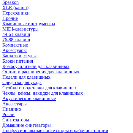
Speakon
XLR (канон)
Переходники
Прочие
Клавишные инструменты
MIDI-клавиатуры
49-61 клавиш
76-88 клавиш
Компактные
Аксессуары
Банкетки, стулья
Блоки питания
Комбоусилители для клавишных
Опции и расширения для клавишных
Педали для клавишных
Средства для ухода
Стойки и подставки для клавишных
Чехлы, кейсы, накидки для клавишных
Акустические клавишные
Аксессуары
Пианино
Рояли
Синтезаторы
Домашние синтезаторы
Профессиональные синтезаторы и рабочие станции