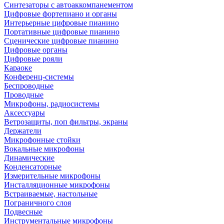
Синтезаторы с автоаккомпанементом
Цифровые фортепиано и органы
Интерьерные цифровые пианино
Портативные цифровые пианино
Сценические цифровые пианино
Цифровые органы
Цифровые рояли
Караоке
Конференц-системы
Беспроводные
Проводные
Микрофоны, радиосистемы
Аксессуары
Ветрозащиты, поп фильтры, экраны
Держатели
Микрофонные стойки
Вокальные микрофоны
Динамические
Конденсаторные
Измерительные микрофоны
Инсталляционные микрофоны
Встраиваемые, настольные
Пограничного слоя
Подвесные
Инструментальные микрофоны