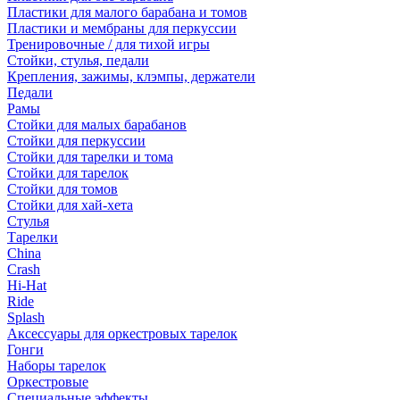
Пластики для малого барабана и томов
Пластики и мембраны для перкуссии
Тренировочные / для тихой игры
Стойки, стулья, педали
Крепления, зажимы, клэмпы, держатели
Педали
Рамы
Стойки для малых барабанов
Стойки для перкуссии
Стойки для тарелки и тома
Стойки для тарелок
Стойки для томов
Стойки для хай-хета
Стулья
Тарелки
China
Crash
Hi-Hat
Ride
Splash
Аксессуары для оркестровых тарелок
Гонги
Наборы тарелок
Оркестровые
Специальные эффекты