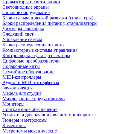
Прожекторы и светильники
Светодиодные экраны
Силовое оборудование
Блоки гальванической развязки (сплиттеры)
Блоки распределения питания, стабилизаторы
Диммеры, свитчеры
Следящий свет
Управление светом
Блоки распределения питания
Компьютерные системы управления
Контроллеры, пульты, селекторы
Цифровые преобразователи
Подарочные хиты
Студийное оборудование
MIDI-контроллеры
Аудио- и MIDI-интерфейсы
Звукоизоляция
Мебель для студии
Микрофонные предусилители
Мониторы
Программное обеспечение
Усилители для наушников/сист. мониторинга
Тюнеры и метрономы
Камертоны
Метрономы механические