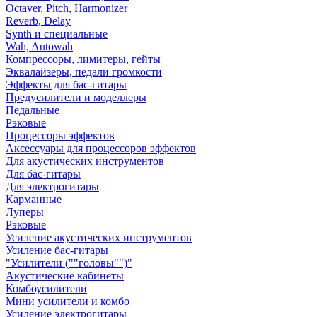
Octaver, Pitch, Harmonizer
Reverb, Delay
Synth и специальные
Wah, Autowah
Компрессоры, лимитеры, гейты
Эквалайзеры, педали громкости
Эффекты для бас-гитары
Предусилители и моделлеры
Педальные
Рэковые
Процессоры эффектов
Аксессуары для процессоров эффектов
Для акустических инструментов
Для бас-гитары
Для электрогитары
Карманные
Луперы
Рэковые
Усиление акустических инструментов
Усиление бас-гитары
"Усилители (""головы"")"
Акустические кабинеты
Комбоусилители
Мини усилители и комбо
Усиление электрогитары