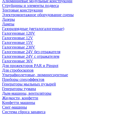
Алюминиевые модульные конструкции
Струбцины и элементы подвеса
Тентовые конструкции
Электромонтажное оборудование сцены
Лазеры
Лампы
Газоразрядные (металогалогенные)
Галогеновые 120V
Галогеновые 12V
Галогеновые 15V
Галогеновые 230V
Галогеновые 24V без отражателя
Галогеновые 24V с отражателем
Галогеновые 36V
Для прожекторов PAR и Pinspot
Для стробоскопов
Ультрафиолетовые, люминесцентные
Приборы спецэффектов
Генераторы мыльных пузырей
Генераторы тумана
Дым-машины, вентиляторы
Жидкости, конфетти
Конфетти машины
Снег-машины
Система сброса занавеса