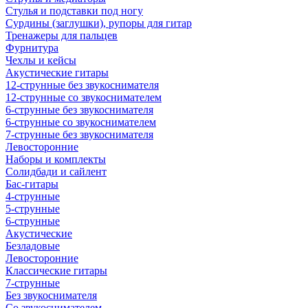
Стулья и подставки под ногу
Сурдины (заглушки), рупоры для гитар
Тренажеры для пальцев
Фурнитура
Чехлы и кейсы
Акустические гитары
12-струнные без звукоснимателя
12-струнные со звукоснимателем
6-струнные без звукоснимателя
6-струнные со звукоснимателем
7-струнные без звукоснимателя
Левосторонние
Наборы и комплекты
Солидбади и сайлент
Бас-гитары
4-струнные
5-струнные
6-струнные
Акустические
Безладовые
Левосторонние
Классические гитары
7-струнные
Без звукоснимателя
Со звукоснимателем