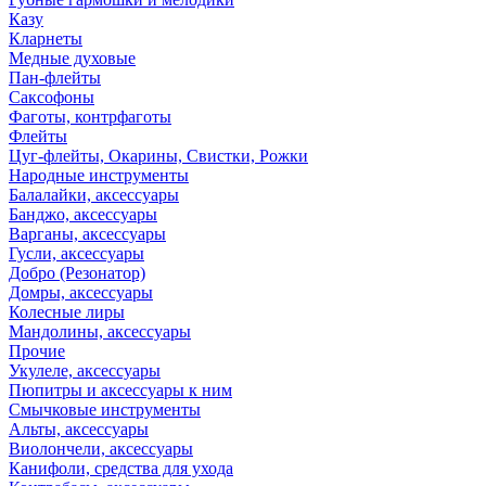
Казу
Кларнеты
Медные духовые
Пан-флейты
Саксофоны
Фаготы, контрфаготы
Флейты
Цуг-флейты, Окарины, Свистки, Рожки
Народные инструменты
Балалайки, аксессуары
Банджо, аксессуары
Варганы, аксессуары
Гусли, аксессуары
Добро (Резонатор)
Домры, аксессуары
Колесные лиры
Мандолины, аксессуары
Прочие
Укулеле, аксессуары
Пюпитры и аксессуары к ним
Смычковые инструменты
Альты, аксессуары
Виолончели, аксессуары
Канифоли, средства для ухода