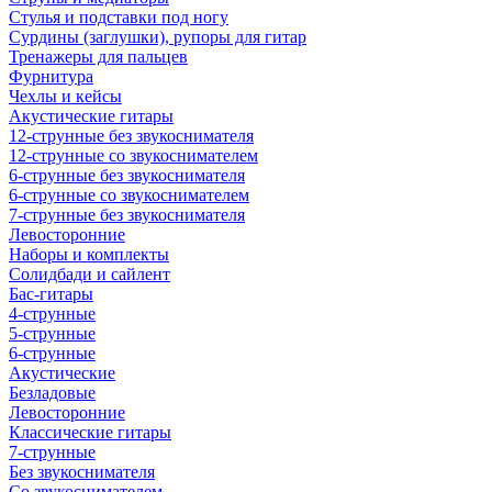
Стулья и подставки под ногу
Сурдины (заглушки), рупоры для гитар
Тренажеры для пальцев
Фурнитура
Чехлы и кейсы
Акустические гитары
12-струнные без звукоснимателя
12-струнные со звукоснимателем
6-струнные без звукоснимателя
6-струнные со звукоснимателем
7-струнные без звукоснимателя
Левосторонние
Наборы и комплекты
Солидбади и сайлент
Бас-гитары
4-струнные
5-струнные
6-струнные
Акустические
Безладовые
Левосторонние
Классические гитары
7-струнные
Без звукоснимателя
Со звукоснимателем