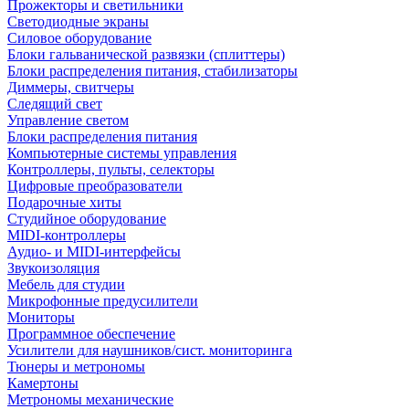
Прожекторы и светильники
Светодиодные экраны
Силовое оборудование
Блоки гальванической развязки (сплиттеры)
Блоки распределения питания, стабилизаторы
Диммеры, свитчеры
Следящий свет
Управление светом
Блоки распределения питания
Компьютерные системы управления
Контроллеры, пульты, селекторы
Цифровые преобразователи
Подарочные хиты
Студийное оборудование
MIDI-контроллеры
Аудио- и MIDI-интерфейсы
Звукоизоляция
Мебель для студии
Микрофонные предусилители
Мониторы
Программное обеспечение
Усилители для наушников/сист. мониторинга
Тюнеры и метрономы
Камертоны
Метрономы механические