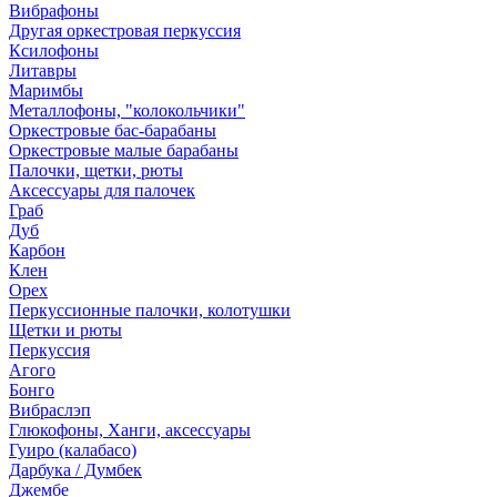
Вибрафоны
Другая оркестровая перкуссия
Ксилофоны
Литавры
Маримбы
Металлофоны, "колокольчики"
Оркестровые бас-барабаны
Оркестровые малые барабаны
Палочки, щетки, рюты
Аксессуары для палочек
Граб
Дуб
Карбон
Клен
Орех
Перкуссионные палочки, колотушки
Щетки и рюты
Перкуссия
Агого
Бонго
Вибраслэп
Глюкофоны, Ханги, аксессуары
Гуиро (калабасо)
Дарбука / Думбек
Джембе