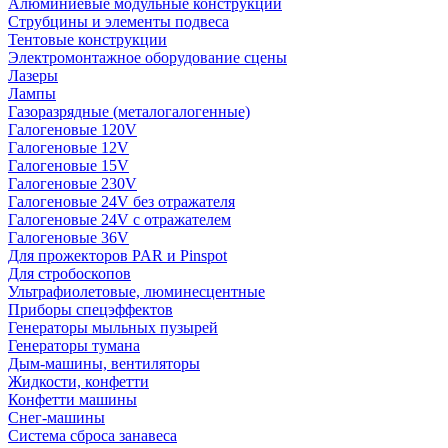
Алюминиевые модульные конструкции
Струбцины и элементы подвеса
Тентовые конструкции
Электромонтажное оборудование сцены
Лазеры
Лампы
Газоразрядные (металогалогенные)
Галогеновые 120V
Галогеновые 12V
Галогеновые 15V
Галогеновые 230V
Галогеновые 24V без отражателя
Галогеновые 24V с отражателем
Галогеновые 36V
Для прожекторов PAR и Pinspot
Для стробоскопов
Ультрафиолетовые, люминесцентные
Приборы спецэффектов
Генераторы мыльных пузырей
Генераторы тумана
Дым-машины, вентиляторы
Жидкости, конфетти
Конфетти машины
Снег-машины
Система сброса занавеса