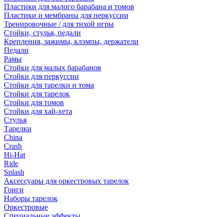
Пластики для малого барабана и томов
Пластики и мембраны для перкуссии
Тренировочные / для тихой игры
Стойки, стулья, педали
Крепления, зажимы, клэмпы, держатели
Педали
Рамы
Стойки для малых барабанов
Стойки для перкуссии
Стойки для тарелки и тома
Стойки для тарелок
Стойки для томов
Стойки для хай-хета
Стулья
Тарелки
China
Crash
Hi-Hat
Ride
Splash
Аксессуары для оркестровых тарелок
Гонги
Наборы тарелок
Оркестровые
Специальные эффекты