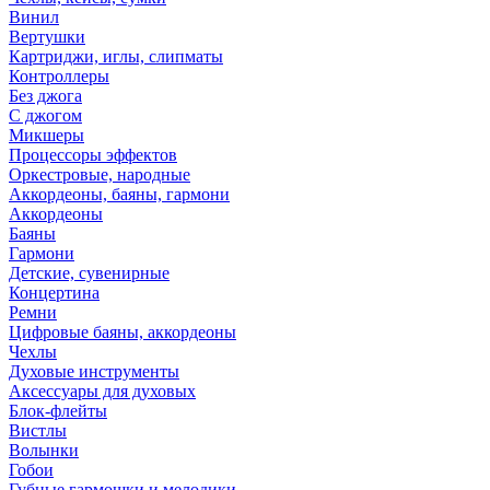
Винил
Вертушки
Картриджи, иглы, слипматы
Контроллеры
Без джога
С джогом
Микшеры
Процессоры эффектов
Оркестровые, народные
Аккордеоны, баяны, гармони
Аккордеоны
Баяны
Гармони
Детские, сувенирные
Концертина
Ремни
Цифровые баяны, аккордеоны
Чехлы
Духовые инструменты
Аксессуары для духовых
Блок-флейты
Вистлы
Волынки
Гобои
Губные гармошки и мелодики