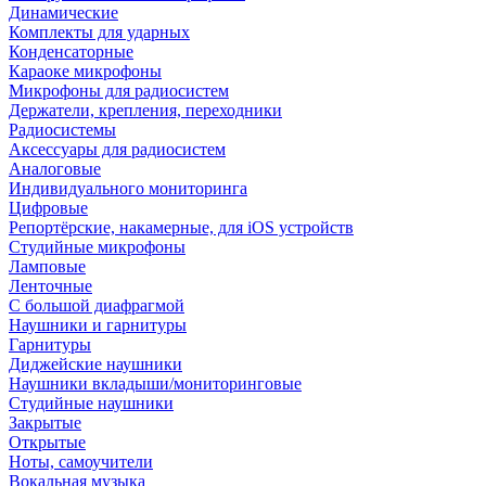
Динамические
Комплекты для ударных
Конденсаторные
Караоке микрофоны
Микрофоны для радиосистем
Держатели, крепления, переходники
Радиосистемы
Аксессуары для радиосистем
Аналоговые
Индивидуального мониторинга
Цифровые
Репортёрские, накамерные, для iOS устройств
Студийные микрофоны
Ламповые
Ленточные
С большой диафрагмой
Наушники и гарнитуры
Гарнитуры
Диджейские наушники
Наушники вкладыши/мониторинговые
Студийные наушники
Закрытые
Открытые
Ноты, самоучители
Вокальная музыка