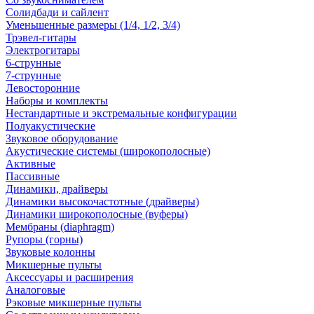
Солидбади и сайлент
Уменьшенные размеры (1/4, 1/2, 3/4)
Трэвел-гитары
Электрогитары
6-струнные
7-струнные
Левосторонние
Наборы и комплекты
Нестандартные и экстремальные конфигурации
Полуакустические
Звуковое оборудование
Акустические системы (широкополосные)
Активные
Пассивные
Динамики, драйверы
Динамики высокочастотные (драйверы)
Динамики широкополосные (вуферы)
Мембраны (diaphragm)
Рупоры (горны)
Звуковые колонны
Микшерные пульты
Аксессуары и расширения
Аналоговые
Рэковые микшерные пульты