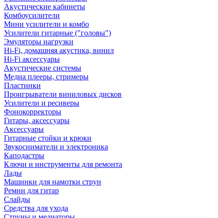
Акустические кабинеты
Комбоусилители
Мини усилители и комбо
Усилители гитарные ("головы")
Эмуляторы нагрузки
Hi-Fi, домашняя акустика, винил
Hi-Fi аксессуары
Акустические системы
Медиа плееры, стримеры
Пластинки
Проигрыватели виниловых дисков
Усилители и ресиверы
Фонокорректоры
Гитары, аксессуары
Аксессуары
Гитарные стойки и крюки
Звукосниматели и электроника
Каподастры
Ключи и инструменты для ремонта
Лады
Машинки для намотки струн
Ремни для гитар
Слайды
Средства для ухода
Струны и медиаторы