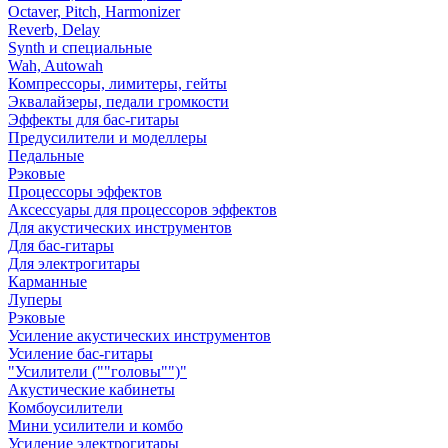
Octaver, Pitch, Harmonizer
Reverb, Delay
Synth и специальные
Wah, Autowah
Компрессоры, лимитеры, гейты
Эквалайзеры, педали громкости
Эффекты для бас-гитары
Предусилители и моделлеры
Педальные
Рэковые
Процессоры эффектов
Аксессуары для процессоров эффектов
Для акустических инструментов
Для бас-гитары
Для электрогитары
Карманные
Луперы
Рэковые
Усиление акустических инструментов
Усиление бас-гитары
"Усилители (""головы"")"
Акустические кабинеты
Комбоусилители
Мини усилители и комбо
Усиление электрогитары