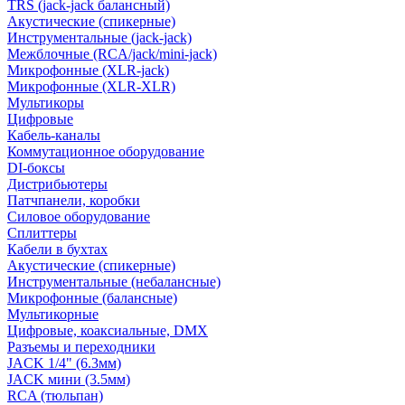
TRS (jack-jack балансный)
Акустические (спикерные)
Инструментальные (jack-jack)
Межблочные (RCA/jack/mini-jack)
Микрофонные (XLR-jack)
Микрофонные (XLR-XLR)
Мультикоры
Цифровые
Кабель-каналы
Коммутационное оборудование
DI-боксы
Дистрибьютеры
Патчпанели, коробки
Силовое оборудование
Сплиттеры
Кабели в бухтах
Акустические (спикерные)
Инструментальные (небалансные)
Микрофонные (балансные)
Мультикорные
Цифровые, коаксиальные, DMX
Разъемы и переходники
JACK 1/4" (6.3мм)
JACK мини (3.5мм)
RCA (тюльпан)