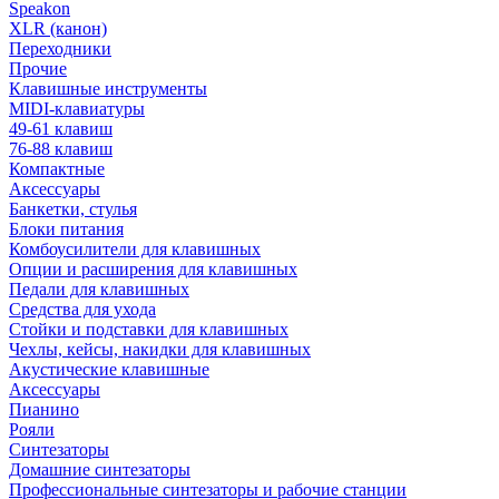
Speakon
XLR (канон)
Переходники
Прочие
Клавишные инструменты
MIDI-клавиатуры
49-61 клавиш
76-88 клавиш
Компактные
Аксессуары
Банкетки, стулья
Блоки питания
Комбоусилители для клавишных
Опции и расширения для клавишных
Педали для клавишных
Средства для ухода
Стойки и подставки для клавишных
Чехлы, кейсы, накидки для клавишных
Акустические клавишные
Аксессуары
Пианино
Рояли
Синтезаторы
Домашние синтезаторы
Профессиональные синтезаторы и рабочие станции