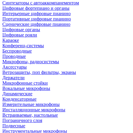
Синтезаторы с автоаккомпанементом
Цифровые фортепиано и органы
Интерьерные цифровые пианино
Портативные цифровые пианино
Сценические цифровые пианино
Цифровые органы
Цифровые рояли
Караоке
Конференц-системы
Беспроводные
Проводные
Микрофоны, радиосистемы
Аксессуары
Ветрозащиты, поп фильтры, экраны
Держатели
Микрофонные стойки
Вокальные микрофоны
Динамические
Конденсаторные
Измерительные микрофоны
Инсталляционные микрофоны
Встраиваемые, настольные
Пограничного слоя
Подвесные
Инструментальные микрофоны