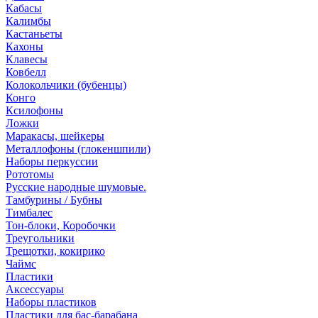
Кабасы
Калимбы
Кастаньеты
Кахоны
Клавесы
Ковбелл
Колокольчики (бубенцы)
Конго
Ксилофоны
Ложки
Маракасы, шейкеры
Металлофоны (глокеншпили)
Наборы перкуссии
Рототомы
Русские народные шумовые.
Тамбурины / Бубны
Тимбалес
Тон-блоки, Коробочки
Треугольники
Трещотки, кокирико
Чаймс
Пластики
Аксессуары
Наборы пластиков
Пластики для бас-барабана