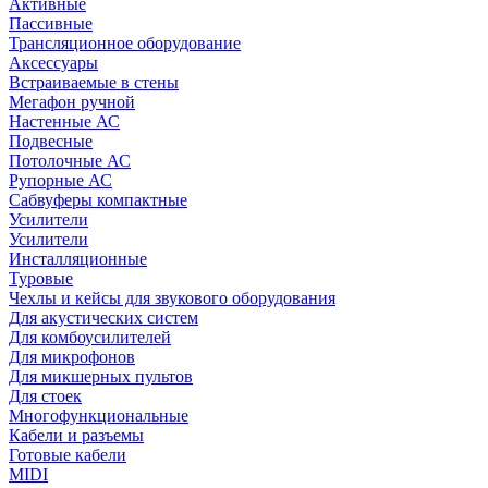
Активные
Пассивные
Трансляционное оборудование
Аксессуары
Встраиваемые в стены
Мегафон ручной
Настенные АС
Подвесные
Потолочные АС
Рупорные АС
Сабвуферы компактные
Усилители
Усилители
Инсталляционные
Туровые
Чехлы и кейсы для звукового оборудования
Для акустических систем
Для комбоусилителей
Для микрофонов
Для микшерных пультов
Для стоек
Многофункциональные
Кабели и разъемы
Готовые кабели
MIDI