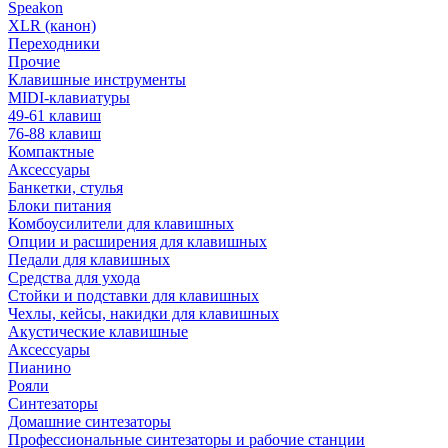
Speakon
XLR (канон)
Переходники
Прочие
Клавишные инструменты
MIDI-клавиатуры
49-61 клавиш
76-88 клавиш
Компактные
Аксессуары
Банкетки, стулья
Блоки питания
Комбоусилители для клавишных
Опции и расширения для клавишных
Педали для клавишных
Средства для ухода
Стойки и подставки для клавишных
Чехлы, кейсы, накидки для клавишных
Акустические клавишные
Аксессуары
Пианино
Рояли
Синтезаторы
Домашние синтезаторы
Профессиональные синтезаторы и рабочие станции