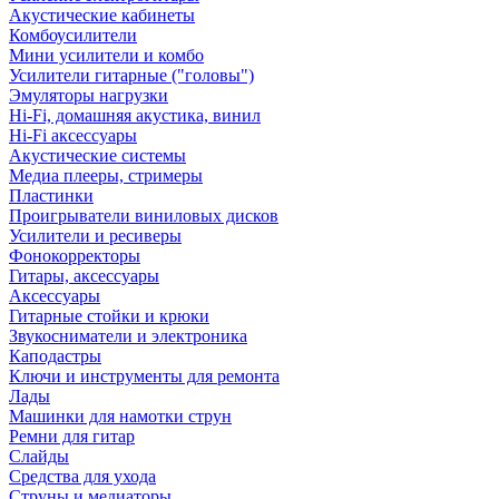
Акустические кабинеты
Комбоусилители
Мини усилители и комбо
Усилители гитарные ("головы")
Эмуляторы нагрузки
Hi-Fi, домашняя акустика, винил
Hi-Fi аксессуары
Акустические системы
Медиа плееры, стримеры
Пластинки
Проигрыватели виниловых дисков
Усилители и ресиверы
Фонокорректоры
Гитары, аксессуары
Аксессуары
Гитарные стойки и крюки
Звукосниматели и электроника
Каподастры
Ключи и инструменты для ремонта
Лады
Машинки для намотки струн
Ремни для гитар
Слайды
Средства для ухода
Струны и медиаторы