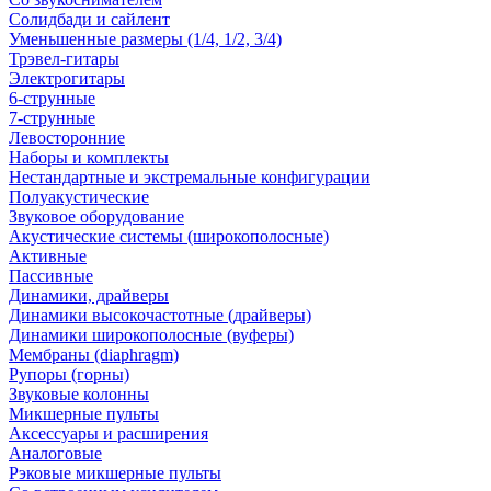
Солидбади и сайлент
Уменьшенные размеры (1/4, 1/2, 3/4)
Трэвел-гитары
Электрогитары
6-струнные
7-струнные
Левосторонние
Наборы и комплекты
Нестандартные и экстремальные конфигурации
Полуакустические
Звуковое оборудование
Акустические системы (широкополосные)
Активные
Пассивные
Динамики, драйверы
Динамики высокочастотные (драйверы)
Динамики широкополосные (вуферы)
Мембраны (diaphragm)
Рупоры (горны)
Звуковые колонны
Микшерные пульты
Аксессуары и расширения
Аналоговые
Рэковые микшерные пульты