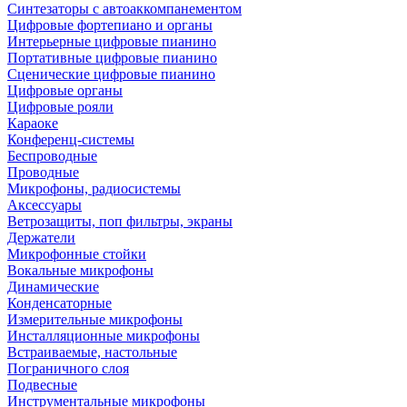
Синтезаторы с автоаккомпанементом
Цифровые фортепиано и органы
Интерьерные цифровые пианино
Портативные цифровые пианино
Сценические цифровые пианино
Цифровые органы
Цифровые рояли
Караоке
Конференц-системы
Беспроводные
Проводные
Микрофоны, радиосистемы
Аксессуары
Ветрозащиты, поп фильтры, экраны
Держатели
Микрофонные стойки
Вокальные микрофоны
Динамические
Конденсаторные
Измерительные микрофоны
Инсталляционные микрофоны
Встраиваемые, настольные
Пограничного слоя
Подвесные
Инструментальные микрофоны