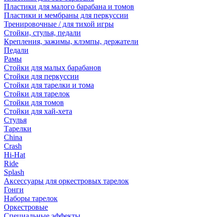
Пластики для малого барабана и томов
Пластики и мембраны для перкуссии
Тренировочные / для тихой игры
Стойки, стулья, педали
Крепления, зажимы, клэмпы, держатели
Педали
Рамы
Стойки для малых барабанов
Стойки для перкуссии
Стойки для тарелки и тома
Стойки для тарелок
Стойки для томов
Стойки для хай-хета
Стулья
Тарелки
China
Crash
Hi-Hat
Ride
Splash
Аксессуары для оркестровых тарелок
Гонги
Наборы тарелок
Оркестровые
Специальные эффекты