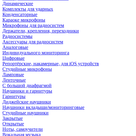
Динамические
Комплекты для ударных
Конденсаторные
Караоке микрофоны
Микрофоны для радиосистем
Держатели, крепления, переходники
Радиосистемы
Аксессуары для радиосистем
Аналоговые
Индивидуального мониторинга
Цифровые
Репортёрские, накамерные, для iOS устройств
Студийные микрофоны
Ламповые
Ленточные
С большой диафрагмой
Наушники и гарнитуры
Гарнитуры
Диджейские наушники
Наушники вкладыши/мониторинговые
Студийные наушники
Закрытые
Открытые
Ноты, самоучители
Вокальная музыка