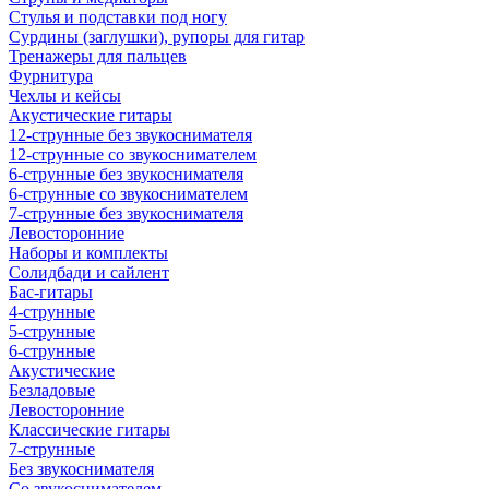
Стулья и подставки под ногу
Сурдины (заглушки), рупоры для гитар
Тренажеры для пальцев
Фурнитура
Чехлы и кейсы
Акустические гитары
12-струнные без звукоснимателя
12-струнные со звукоснимателем
6-струнные без звукоснимателя
6-струнные со звукоснимателем
7-струнные без звукоснимателя
Левосторонние
Наборы и комплекты
Солидбади и сайлент
Бас-гитары
4-струнные
5-струнные
6-струнные
Акустические
Безладовые
Левосторонние
Классические гитары
7-струнные
Без звукоснимателя
Со звукоснимателем