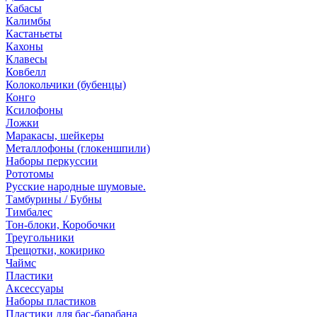
Кабасы
Калимбы
Кастаньеты
Кахоны
Клавесы
Ковбелл
Колокольчики (бубенцы)
Конго
Ксилофоны
Ложки
Маракасы, шейкеры
Металлофоны (глокеншпили)
Наборы перкуссии
Рототомы
Русские народные шумовые.
Тамбурины / Бубны
Тимбалес
Тон-блоки, Коробочки
Треугольники
Трещотки, кокирико
Чаймс
Пластики
Аксессуары
Наборы пластиков
Пластики для бас-барабана