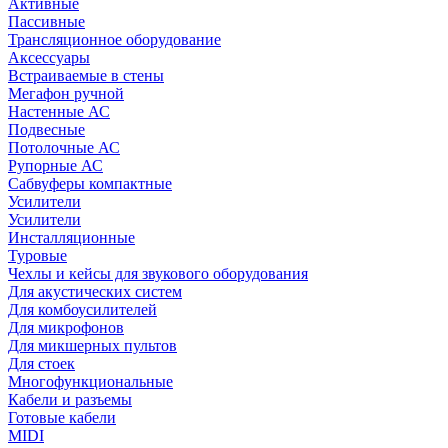
Активные
Пассивные
Трансляционное оборудование
Аксессуары
Встраиваемые в стены
Мегафон ручной
Настенные АС
Подвесные
Потолочные АС
Рупорные АС
Сабвуферы компактные
Усилители
Усилители
Инсталляционные
Туровые
Чехлы и кейсы для звукового оборудования
Для акустических систем
Для комбоусилителей
Для микрофонов
Для микшерных пультов
Для стоек
Многофункциональные
Кабели и разъемы
Готовые кабели
MIDI