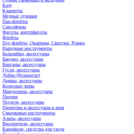
Казу
Кларнеты
Медные духовые
Пан-флейты
Саксофоны
Фаготы, контрфаготы
Флейты
Цуг-флейты, Окарины, Свистки, Рожки
Народные инструменты
Балалайки, аксессуары
Банджо, аксессуары
Варганы, аксессуары
Гусли, аксессуары
Добро (Резонатор)
Домры, аксессуары
Колесные лиры
Мандолины, аксессуары
Прочие
Укулеле, аксессуары
Пюпитры и аксессуары к ним
Смычковые инструменты
Альты, аксессуары
Виолончели, аксессуары
Канифоли, средства для ухода