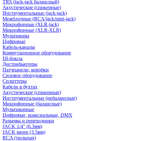
TRS (jack-jack балансный)
Акустические (спикерные)
Инструментальные (jack-jack)
Межблочные (RCA/jack/mini-jack)
Микрофонные (XLR-jack)
Микрофонные (XLR-XLR)
Мультикоры
Цифровые
Кабель-каналы
Коммутационное оборудование
DI-боксы
Дистрибьютеры
Патчпанели, коробки
Силовое оборудование
Сплиттеры
Кабели в бухтах
Акустические (спикерные)
Инструментальные (небалансные)
Микрофонные (балансные)
Мультикорные
Цифровые, коаксиальные, DMX
Разъемы и переходники
JACK 1/4" (6.3мм)
JACK мини (3.5мм)
RCA (тюльпан)