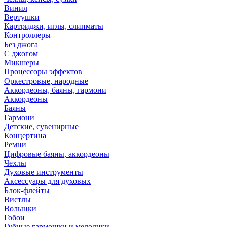
Винил
Вертушки
Картриджи, иглы, слипматы
Контроллеры
Без джога
С джогом
Микшеры
Процессоры эффектов
Оркестровые, народные
Аккордеоны, баяны, гармони
Аккордеоны
Баяны
Гармони
Детские, сувенирные
Концертина
Ремни
Цифровые баяны, аккордеоны
Чехлы
Духовые инструменты
Аксессуары для духовых
Блок-флейты
Вистлы
Волынки
Гобои
Губные гармошки и мелодики