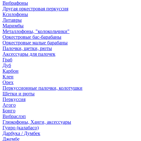
Вибрафоны
Другая оркестровая перкуссия
Ксилофоны
Литавры
Маримбы
Металлофоны, "колокольчики"
Оркестровые бас-барабаны
Оркестровые малые барабаны
Палочки, щетки, рюты
Аксессуары для палочек
Граб
Дуб
Карбон
Клен
Орех
Перкуссионные палочки, колотушки
Щетки и рюты
Перкуссия
Агого
Бонго
Вибраслэп
Глюкофоны, Ханги, аксессуары
Гуиро (калабасо)
Дарбука / Думбек
Джембе