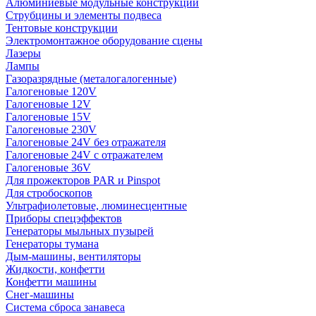
Алюминиевые модульные конструкции
Струбцины и элементы подвеса
Тентовые конструкции
Электромонтажное оборудование сцены
Лазеры
Лампы
Газоразрядные (металогалогенные)
Галогеновые 120V
Галогеновые 12V
Галогеновые 15V
Галогеновые 230V
Галогеновые 24V без отражателя
Галогеновые 24V с отражателем
Галогеновые 36V
Для прожекторов PAR и Pinspot
Для стробоскопов
Ультрафиолетовые, люминесцентные
Приборы спецэффектов
Генераторы мыльных пузырей
Генераторы тумана
Дым-машины, вентиляторы
Жидкости, конфетти
Конфетти машины
Снег-машины
Система сброса занавеса