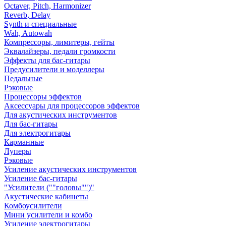
Octaver, Pitch, Harmonizer
Reverb, Delay
Synth и специальные
Wah, Autowah
Компрессоры, лимитеры, гейты
Эквалайзеры, педали громкости
Эффекты для бас-гитары
Предусилители и моделлеры
Педальные
Рэковые
Процессоры эффектов
Аксессуары для процессоров эффектов
Для акустических инструментов
Для бас-гитары
Для электрогитары
Карманные
Луперы
Рэковые
Усиление акустических инструментов
Усиление бас-гитары
"Усилители (""головы"")"
Акустические кабинеты
Комбоусилители
Мини усилители и комбо
Усиление электрогитары