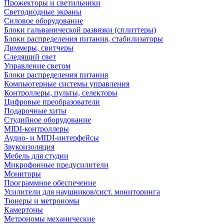
Прожекторы и светильники
Светодиодные экраны
Силовое оборудование
Блоки гальванической развязки (сплиттеры)
Блоки распределения питания, стабилизаторы
Диммеры, свитчеры
Следящий свет
Управление светом
Блоки распределения питания
Компьютерные системы управления
Контроллеры, пульты, селекторы
Цифровые преобразователи
Подарочные хиты
Студийное оборудование
MIDI-контроллеры
Аудио- и MIDI-интерфейсы
Звукоизоляция
Мебель для студии
Микрофонные предусилители
Мониторы
Программное обеспечение
Усилители для наушников/сист. мониторинга
Тюнеры и метрономы
Камертоны
Метрономы механические