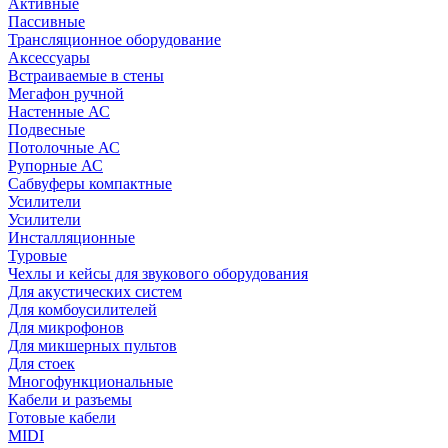
Активные
Пассивные
Трансляционное оборудование
Аксессуары
Встраиваемые в стены
Мегафон ручной
Настенные АС
Подвесные
Потолочные АС
Рупорные АС
Сабвуферы компактные
Усилители
Усилители
Инсталляционные
Туровые
Чехлы и кейсы для звукового оборудования
Для акустических систем
Для комбоусилителей
Для микрофонов
Для микшерных пультов
Для стоек
Многофункциональные
Кабели и разъемы
Готовые кабели
MIDI