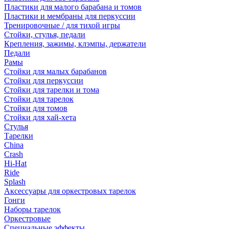
Пластики для малого барабана и томов
Пластики и мембраны для перкуссии
Тренировочные / для тихой игры
Стойки, стулья, педали
Крепления, зажимы, клэмпы, держатели
Педали
Рамы
Стойки для малых барабанов
Стойки для перкуссии
Стойки для тарелки и тома
Стойки для тарелок
Стойки для томов
Стойки для хай-хета
Стулья
Тарелки
China
Crash
Hi-Hat
Ride
Splash
Аксессуары для оркестровых тарелок
Гонги
Наборы тарелок
Оркестровые
Специальные эффекты