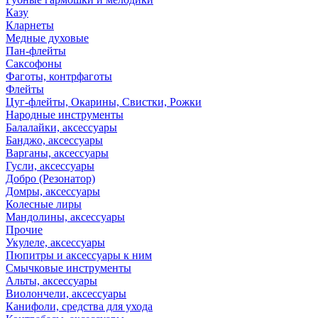
Казу
Кларнеты
Медные духовые
Пан-флейты
Саксофоны
Фаготы, контрфаготы
Флейты
Цуг-флейты, Окарины, Свистки, Рожки
Народные инструменты
Балалайки, аксессуары
Банджо, аксессуары
Варганы, аксессуары
Гусли, аксессуары
Добро (Резонатор)
Домры, аксессуары
Колесные лиры
Мандолины, аксессуары
Прочие
Укулеле, аксессуары
Пюпитры и аксессуары к ним
Смычковые инструменты
Альты, аксессуары
Виолончели, аксессуары
Канифоли, средства для ухода