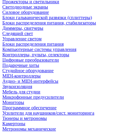
Прожекторы и светильники
Светодиодные экраны
Силовое оборудование
Блоки гальванической развязки (сплиттеры)
Блоки распределения питания, стабилизаторы
Диммеры, свитчеры
Следящий свет
Управление светом
Блоки распределения питания
Компьютерные системы управления
Контроллеры, пульты, селекторы
Цифровые преобразователи
Подарочные хиты
Студийное оборудование
MIDI-контроллеры
Аудио- и MIDI-интерфейсы
Звукоизоляция
Мебель для студии
Микрофонные предусилители
Мониторы
Программное обеспечение
Усилители для наушников/сист. мониторинга
Тюнеры и метрономы
Камертоны
Метрономы механические