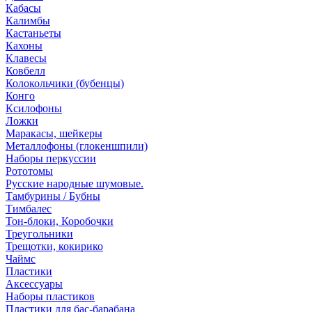
Кабасы
Калимбы
Кастаньеты
Кахоны
Клавесы
Ковбелл
Колокольчики (бубенцы)
Конго
Ксилофоны
Ложки
Маракасы, шейкеры
Металлофоны (глокеншпили)
Наборы перкуссии
Рототомы
Русские народные шумовые.
Тамбурины / Бубны
Тимбалес
Тон-блоки, Коробочки
Треугольники
Трещотки, кокирико
Чаймс
Пластики
Аксессуары
Наборы пластиков
Пластики для бас-барабана