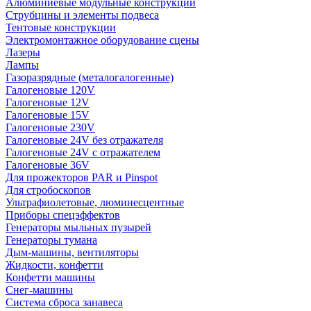
Алюминиевые модульные конструкции
Струбцины и элементы подвеса
Тентовые конструкции
Электромонтажное оборудование сцены
Лазеры
Лампы
Газоразрядные (металогалогенные)
Галогеновые 120V
Галогеновые 12V
Галогеновые 15V
Галогеновые 230V
Галогеновые 24V без отражателя
Галогеновые 24V с отражателем
Галогеновые 36V
Для прожекторов PAR и Pinspot
Для стробоскопов
Ультрафиолетовые, люминесцентные
Приборы спецэффектов
Генераторы мыльных пузырей
Генераторы тумана
Дым-машины, вентиляторы
Жидкости, конфетти
Конфетти машины
Снег-машины
Система сброса занавеса