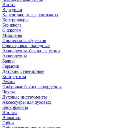
Винил
Вертушки
Картриджи, иглы, слипматы
Контроллеры
Без джога
С джогом
Микшеры
Процессоры эффектов
Оркестровые, народные
Аккордеоны, баяны, гармони
Аккордеоны
Баяны
Гармони
Детские, сувенирные
Концертина
Ремни
Цифровые баяны, аккордеоны
Чехлы
Духовые инструменты
Аксессуары для духовых
Блок-флейты
Вистлы
Волынки
Гобои
Губные гармошки и мелодики