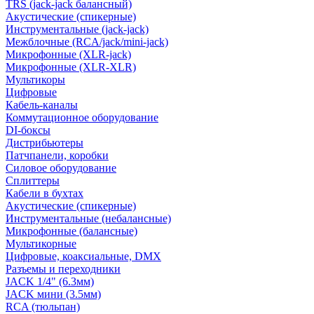
TRS (jack-jack балансный)
Акустические (спикерные)
Инструментальные (jack-jack)
Межблочные (RCA/jack/mini-jack)
Микрофонные (XLR-jack)
Микрофонные (XLR-XLR)
Мультикоры
Цифровые
Кабель-каналы
Коммутационное оборудование
DI-боксы
Дистрибьютеры
Патчпанели, коробки
Силовое оборудование
Сплиттеры
Кабели в бухтах
Акустические (спикерные)
Инструментальные (небалансные)
Микрофонные (балансные)
Мультикорные
Цифровые, коаксиальные, DMX
Разъемы и переходники
JACK 1/4" (6.3мм)
JACK мини (3.5мм)
RCA (тюльпан)