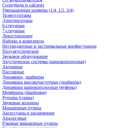
Солидбади и сайлент
Уменьшенные размеры (1/4, 1/2, 3/4)
Трэвел-гитары
Электрогитары
6-струнные
7-струнные
Левосторонние
Наборы и комплекты
Нестандартные и экстремальные конфигурации
Полуакустические
Звуковое оборудование
Акустические системы (широкополосные)
Активные
Пассивные
Динамики, драйверы
Динамики высокочастотные (драйверы)
Динамики широкополосные (вуферы)
Мембраны (diaphragm)
Рупоры (горны)
Звуковые колонны
Микшерные пульты
Аксессуары и расширения
Аналоговые
Рэковые микшерные пульты