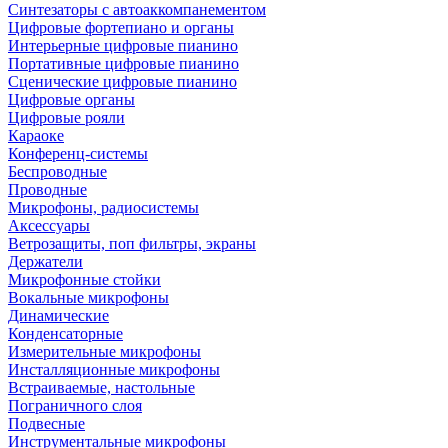
Синтезаторы с автоаккомпанементом
Цифровые фортепиано и органы
Интерьерные цифровые пианино
Портативные цифровые пианино
Сценические цифровые пианино
Цифровые органы
Цифровые рояли
Караоке
Конференц-системы
Беспроводные
Проводные
Микрофоны, радиосистемы
Аксессуары
Ветрозащиты, поп фильтры, экраны
Держатели
Микрофонные стойки
Вокальные микрофоны
Динамические
Конденсаторные
Измерительные микрофоны
Инсталляционные микрофоны
Встраиваемые, настольные
Пограничного слоя
Подвесные
Инструментальные микрофоны