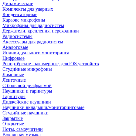
Динамические
Комплекты для ударных
Конденсаторные
Караоке микрофоны
Микрофоны для радиосистем
Держатели, крепления, переходники
Радиосистемы
Аксессуары для радиосистем
Аналоговые
Индивидуального мониторинга
Цифровые
Репортёрские, накамерные, для iOS устройств
Студийные микрофоны
Ламповые
Ленточные
С большой диафрагмой
Наушники и гарнитуры
Гарнитуры
Диджейские наушники
Наушники вкладыши/мониторинговые
Студийные наушники
Закрытые
Открытые
Ноты, самоучители
Вокальная музыка