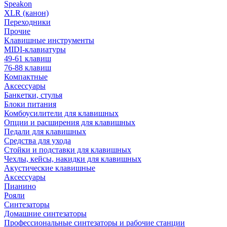
Speakon
XLR (канон)
Переходники
Прочие
Клавишные инструменты
MIDI-клавиатуры
49-61 клавиш
76-88 клавиш
Компактные
Аксессуары
Банкетки, стулья
Блоки питания
Комбоусилители для клавишных
Опции и расширения для клавишных
Педали для клавишных
Средства для ухода
Стойки и подставки для клавишных
Чехлы, кейсы, накидки для клавишных
Акустические клавишные
Аксессуары
Пианино
Рояли
Синтезаторы
Домашние синтезаторы
Профессиональные синтезаторы и рабочие станции