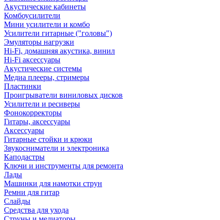
Акустические кабинеты
Комбоусилители
Мини усилители и комбо
Усилители гитарные ("головы")
Эмуляторы нагрузки
Hi-Fi, домашняя акустика, винил
Hi-Fi аксессуары
Акустические системы
Медиа плееры, стримеры
Пластинки
Проигрыватели виниловых дисков
Усилители и ресиверы
Фонокорректоры
Гитары, аксессуары
Аксессуары
Гитарные стойки и крюки
Звукосниматели и электроника
Каподастры
Ключи и инструменты для ремонта
Лады
Машинки для намотки струн
Ремни для гитар
Слайды
Средства для ухода
Струны и медиаторы