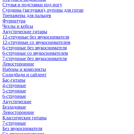
Стулья и подставки под ногу
Сурдины (заглушки), рупоры для гитар
Тренажеры для пальцев
Фурнитура
Чехлы и кейсы
Акустические гитары
12-струнные без звукоснимателя
12-струнные со звукоснимателем
6-струнные без звукоснимателя
6-струнные со звукоснимателем
7-струнные без звукоснимателя
Левосторонние
Наборы и комплекты
Солидбади и сайлент
Бас-гитары
4-струнные
5-струнные
6-струнные
Акустические
Безладовые
Левосторонние
Классические гитары
7-струнные
Без звукоснимателя
Со звукоснимателем