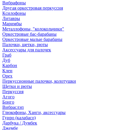
Вибрафоны
Другая оркестровая перкуссия
Ксилофоны
Литавры
Маримбы
Металлофоны, "колокольчики"
Оркестровые бас-барабаны
Оркестровые малые барабаны
Палочки, щетки, рюты
Аксессуары для палочек
Граб
Дуб
Карбон
Клен
Орех
Перкуссионные палочки, колотушки
Щетки и рюты
Перкуссия
Агого
Бонго
Вибраслэп
Глюкофоны, Ханги, аксессуары
Гуиро (калабасо)
Дарбука / Думбек
Джембе