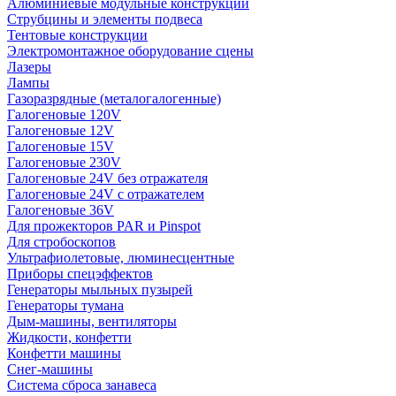
Алюминиевые модульные конструкции
Струбцины и элементы подвеса
Тентовые конструкции
Электромонтажное оборудование сцены
Лазеры
Лампы
Газоразрядные (металогалогенные)
Галогеновые 120V
Галогеновые 12V
Галогеновые 15V
Галогеновые 230V
Галогеновые 24V без отражателя
Галогеновые 24V с отражателем
Галогеновые 36V
Для прожекторов PAR и Pinspot
Для стробоскопов
Ультрафиолетовые, люминесцентные
Приборы спецэффектов
Генераторы мыльных пузырей
Генераторы тумана
Дым-машины, вентиляторы
Жидкости, конфетти
Конфетти машины
Снег-машины
Система сброса занавеса