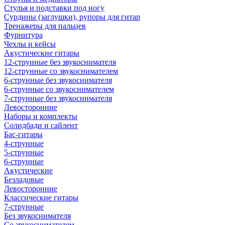
Стулья и подставки под ногу
Сурдины (заглушки), рупоры для гитар
Тренажеры для пальцев
Фурнитура
Чехлы и кейсы
Акустические гитары
12-струнные без звукоснимателя
12-струнные со звукоснимателем
6-струнные без звукоснимателя
6-струнные со звукоснимателем
7-струнные без звукоснимателя
Левосторонние
Наборы и комплекты
Солидбади и сайлент
Бас-гитары
4-струнные
5-струнные
6-струнные
Акустические
Безладовые
Левосторонние
Классические гитары
7-струнные
Без звукоснимателя
Со звукоснимателем