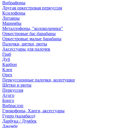
Вибрафоны
Другая оркестровая перкуссия
Ксилофоны
Литавры
Маримбы
Металлофоны, "колокольчики"
Оркестровые бас-барабаны
Оркестровые малые барабаны
Палочки, щетки, рюты
Аксессуары для палочек
Граб
Дуб
Карбон
Клен
Орех
Перкуссионные палочки, колотушки
Щетки и рюты
Перкуссия
Агого
Бонго
Вибраслэп
Глюкофоны, Ханги, аксессуары
Гуиро (калабасо)
Дарбука / Думбек
Джембе