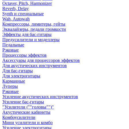
Octaver, Pitch, Harmonizer
Reverb, Delay
Synth и специальные
Wah, Autowah
Компрессоры, лимитеры, гейты
Эквалайзеры, педали громкости
Эффекты для бас-гитары
Предусилители и моделлеры
Педальные
Рэковые
Процессоры эффектов
Аксессуары для процессоров эффектов
Для акустических инструментов
Для бас-гитары
Для электрогитары
Карманные
Луперы
Рэковые
Усиление акустических инструментов
Усиление бас-гитары
"Усилители (""головы"")"
Акустические кабинеты
Комбоусилители
Мини усилители и комбо
Усиление электрогитары