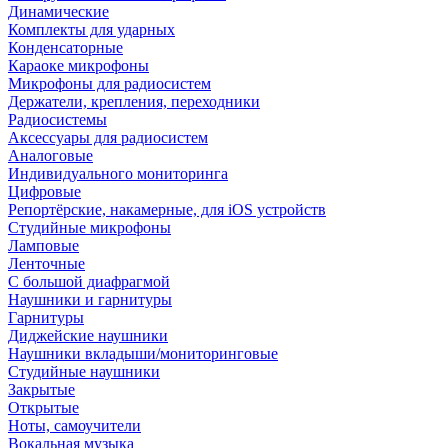
Динамические
Комплекты для ударных
Конденсаторные
Караоке микрофоны
Микрофоны для радиосистем
Держатели, крепления, переходники
Радиосистемы
Аксессуары для радиосистем
Аналоговые
Индивидуального мониторинга
Цифровые
Репортёрские, накамерные, для iOS устройств
Студийные микрофоны
Ламповые
Ленточные
С большой диафрагмой
Наушники и гарнитуры
Гарнитуры
Диджейские наушники
Наушники вкладыши/мониторинговые
Студийные наушники
Закрытые
Открытые
Ноты, самоучители
Вокальная музыка