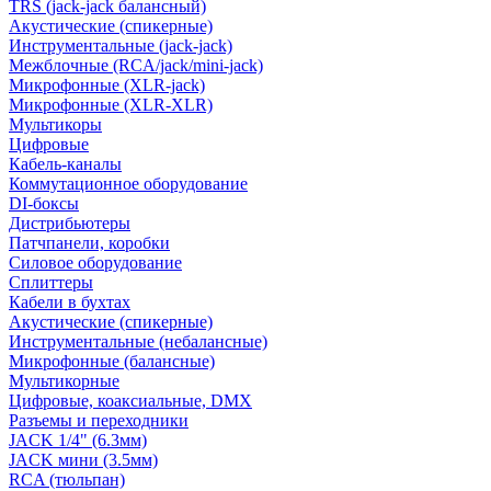
TRS (jack-jack балансный)
Акустические (спикерные)
Инструментальные (jack-jack)
Межблочные (RCA/jack/mini-jack)
Микрофонные (XLR-jack)
Микрофонные (XLR-XLR)
Мультикоры
Цифровые
Кабель-каналы
Коммутационное оборудование
DI-боксы
Дистрибьютеры
Патчпанели, коробки
Силовое оборудование
Сплиттеры
Кабели в бухтах
Акустические (спикерные)
Инструментальные (небалансные)
Микрофонные (балансные)
Мультикорные
Цифровые, коаксиальные, DMX
Разъемы и переходники
JACK 1/4" (6.3мм)
JACK мини (3.5мм)
RCA (тюльпан)