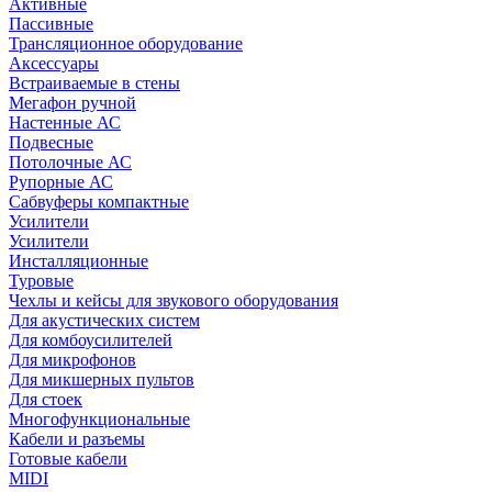
Активные
Пассивные
Трансляционное оборудование
Аксессуары
Встраиваемые в стены
Мегафон ручной
Настенные АС
Подвесные
Потолочные АС
Рупорные АС
Сабвуферы компактные
Усилители
Усилители
Инсталляционные
Туровые
Чехлы и кейсы для звукового оборудования
Для акустических систем
Для комбоусилителей
Для микрофонов
Для микшерных пультов
Для стоек
Многофункциональные
Кабели и разъемы
Готовые кабели
MIDI