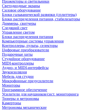
Прожекторы и светильники
Светодиодные экраны
Силовое оборудование
Блоки гальванической развязки (сплиттеры)
Блоки распределения питания, стабилизаторы
Диммеры, свитчеры
Следящий свет
Управление светом
Блоки распределения питания
Компьютерные системы управления
Контроллеры, пульты, селекторы
Цифровые преобразователи
Подарочные хиты
Студийное оборудование
MIDI-контроллеры
Аудио- и MIDI-интерфейсы
Звукоизоляция
Мебель для студии
Микрофонные предусилители
Мониторы
Программное обеспечение
Усилители для наушников/сист. мониторинга
Тюнеры и метрономы
Камертоны
Метрономы механические