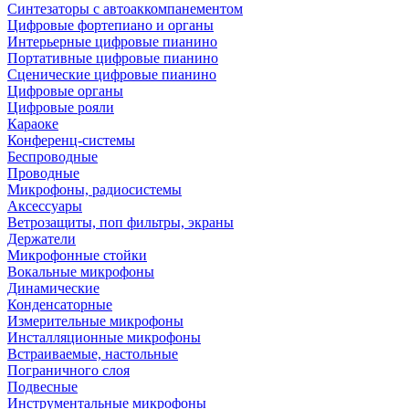
Синтезаторы с автоаккомпанементом
Цифровые фортепиано и органы
Интерьерные цифровые пианино
Портативные цифровые пианино
Сценические цифровые пианино
Цифровые органы
Цифровые рояли
Караоке
Конференц-системы
Беспроводные
Проводные
Микрофоны, радиосистемы
Аксессуары
Ветрозащиты, поп фильтры, экраны
Держатели
Микрофонные стойки
Вокальные микрофоны
Динамические
Конденсаторные
Измерительные микрофоны
Инсталляционные микрофоны
Встраиваемые, настольные
Пограничного слоя
Подвесные
Инструментальные микрофоны