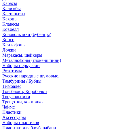
Кабасы
Калимбы
Кастаньеты
Кахоны
Клавесы
Ковбелл
Колокольчики (бубенцы)
Конго
Ксилофоны
Ложки
Маракасы, шейкеры
Металлофоны (глокеншпили)
Наборы перкуссии
Рототомы
Русские народные шумовые.
Тамбурины / Бубны
Тимбалес
Тон-блоки, Коробочки
Треугольники
Трещотки, кокирико
Чаймс
Пластики
Аксессуары
Наборы пластиков
Пластики для бас-барабана