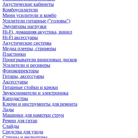
Акустические кабинеты
Комбоусилители
Мини усилители и комбо
Усилители гитарные ("головы")
Эмуляторы нагрузки
Hi-Fi, домашняя акустика, винил
Hi-Fi аксессуары
Акустические системы
Медиа плееры, стримеры
Пластинки
Проигрыватели виниловых дисков
Усилители и ресиверы
Фонокорректоры
Гитары, аксессуары
Аксессуары
Гитарные стойки и крюки
Звукосниматели и электроника
Каподастры
Ключи и инструменты для ремонта
Лады
Машинки для намотки струн
Ремни для гитар
Слайды
Средства для ухода
Струны и медиаторы