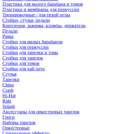
Пластики для малого барабана и томов
Пластики и мембраны для перкуссии
Тренировочные / для тихой игры
Стойки, стулья, педали
Крепления, зажимы, клэмпы, держатели
Педали
Рамы
Стойки для малых барабанов
Стойки для перкуссии
Стойки для тарелки и тома
Стойки для тарелок
Стойки для томов
Стойки для хай-хета
Стулья
Тарелки
China
Crash
Hi-Hat
Ride
Splash
Аксессуары для оркестровых тарелок
Гонги
Наборы тарелок
Оркестровые
Специальные эффекты