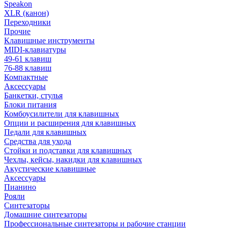
Speakon
XLR (канон)
Переходники
Прочие
Клавишные инструменты
MIDI-клавиатуры
49-61 клавиш
76-88 клавиш
Компактные
Аксессуары
Банкетки, стулья
Блоки питания
Комбоусилители для клавишных
Опции и расширения для клавишных
Педали для клавишных
Средства для ухода
Стойки и подставки для клавишных
Чехлы, кейсы, накидки для клавишных
Акустические клавишные
Аксессуары
Пианино
Рояли
Синтезаторы
Домашние синтезаторы
Профессиональные синтезаторы и рабочие станции