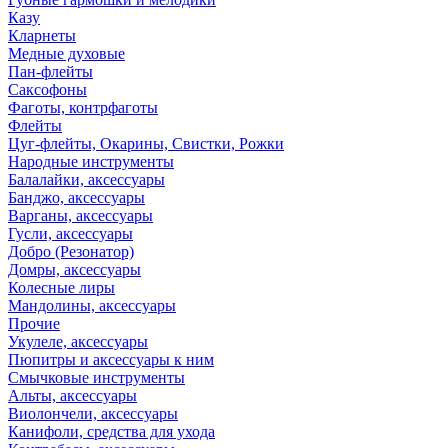
Казу
Кларнеты
Медные духовые
Пан-флейты
Саксофоны
Фаготы, контрфаготы
Флейты
Цуг-флейты, Окарины, Свистки, Рожки
Народные инструменты
Балалайки, аксессуары
Банджо, аксессуары
Варганы, аксессуары
Гусли, аксессуары
Добро (Резонатор)
Домры, аксессуары
Колесные лиры
Мандолины, аксессуары
Прочие
Укулеле, аксессуары
Пюпитры и аксессуары к ним
Смычковые инструменты
Альты, аксессуары
Виолончели, аксессуары
Канифоли, средства для ухода