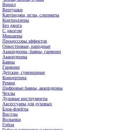
Винил
Вертушки
Картриджи, иглы, слипматы
Контроллеры
Без джога
С джогом
Микшеры
Процессоры эффектов
Оркестровые, народные
Аккордеоны, баяны, гармони
Аккордеоны
Баяны
Гармони
Детские, сувенирные
Концертина
Ремни
Цифровые баяны, аккордеоны
Чехлы
Духовые инструменты
Аксессуары для духовых
Блок-флейты
Вистлы
Волынки
Гобои
Губные гармошки и мелодики