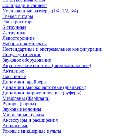
Солидбади и сайлент
Уменьшенные размеры (1/4, 1/2, 3/4)
Трэвел-гитары
Электрогитары
6-струнные
7-струнные
Левосторонние
Наборы и комплекты
Нестандартные и экстремальные конфигурации
Полуакустические
Звуковое оборудование
Акустические системы (широкополосные)
Активные
Пассивные
Динамики, драйверы
Динамики высокочастотные (драйверы)
Динамики широкополосные (вуферы)
Мембраны (diaphragm)
Рупоры (горны)
Звуковые колонны
Микшерные пульты
Аксессуары и расширения
Аналоговые
Рэковые микшерные пульты