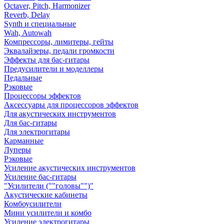
Octaver, Pitch, Harmonizer
Reverb, Delay
Synth и специальные
Wah, Autowah
Компрессоры, лимитеры, гейты
Эквалайзеры, педали громкости
Эффекты для бас-гитары
Предусилители и моделлеры
Педальные
Рэковые
Процессоры эффектов
Аксессуары для процессоров эффектов
Для акустических инструментов
Для бас-гитары
Для электрогитары
Карманные
Луперы
Рэковые
Усиление акустических инструментов
Усиление бас-гитары
"Усилители (""головы"")"
Акустические кабинеты
Комбоусилители
Мини усилители и комбо
Усиление электрогитары