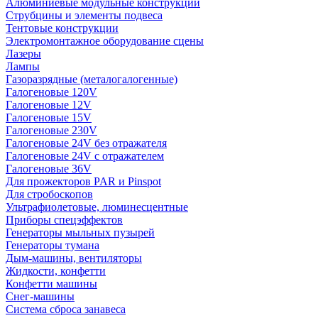
Алюминиевые модульные конструкции
Струбцины и элементы подвеса
Тентовые конструкции
Электромонтажное оборудование сцены
Лазеры
Лампы
Газоразрядные (металогалогенные)
Галогеновые 120V
Галогеновые 12V
Галогеновые 15V
Галогеновые 230V
Галогеновые 24V без отражателя
Галогеновые 24V с отражателем
Галогеновые 36V
Для прожекторов PAR и Pinspot
Для стробоскопов
Ультрафиолетовые, люминесцентные
Приборы спецэффектов
Генераторы мыльных пузырей
Генераторы тумана
Дым-машины, вентиляторы
Жидкости, конфетти
Конфетти машины
Снег-машины
Система сброса занавеса