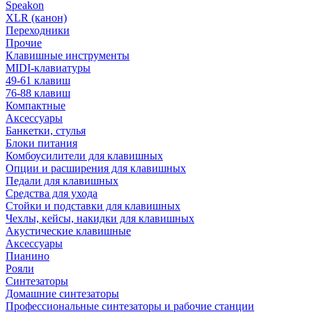
Speakon
XLR (канон)
Переходники
Прочие
Клавишные инструменты
MIDI-клавиатуры
49-61 клавиш
76-88 клавиш
Компактные
Аксессуары
Банкетки, стулья
Блоки питания
Комбоусилители для клавишных
Опции и расширения для клавишных
Педали для клавишных
Средства для ухода
Стойки и подставки для клавишных
Чехлы, кейсы, накидки для клавишных
Акустические клавишные
Аксессуары
Пианино
Рояли
Синтезаторы
Домашние синтезаторы
Профессиональные синтезаторы и рабочие станции