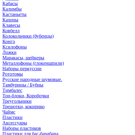
Кабасы
Калимбы
Кастаньеты
Кахоны
Клавесы
Ковбелл
Колокольчики (бубенцы)
Конго
Ксилофоны
Ложки
Маракасы, шейкеры
Металлофоны (глокеншпили)
Наборы перкуссии
Рототомы
Русские народные шумовые.
Тамбурины / Бубны
Тимбалес
Тон-блоки, Коробочки
Треугольники
Трещотки, кокирико
Чаймс
Пластики
Аксессуары
Наборы пластиков
Пластики для бас-барабана