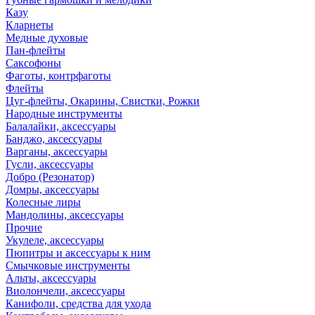
Казу
Кларнеты
Медные духовые
Пан-флейты
Саксофоны
Фаготы, контрфаготы
Флейты
Цуг-флейты, Окарины, Свистки, Рожки
Народные инструменты
Балалайки, аксессуары
Банджо, аксессуары
Варганы, аксессуары
Гусли, аксессуары
Добро (Резонатор)
Домры, аксессуары
Колесные лиры
Мандолины, аксессуары
Прочие
Укулеле, аксессуары
Пюпитры и аксессуары к ним
Смычковые инструменты
Альты, аксессуары
Виолончели, аксессуары
Канифоли, средства для ухода