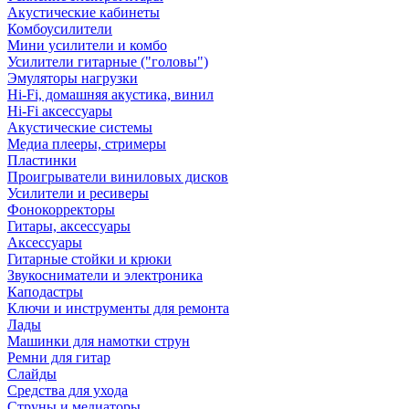
Акустические кабинеты
Комбоусилители
Мини усилители и комбо
Усилители гитарные ("головы")
Эмуляторы нагрузки
Hi-Fi, домашняя акустика, винил
Hi-Fi аксессуары
Акустические системы
Медиа плееры, стримеры
Пластинки
Проигрыватели виниловых дисков
Усилители и ресиверы
Фонокорректоры
Гитары, аксессуары
Аксессуары
Гитарные стойки и крюки
Звукосниматели и электроника
Каподастры
Ключи и инструменты для ремонта
Лады
Машинки для намотки струн
Ремни для гитар
Слайды
Средства для ухода
Струны и медиаторы