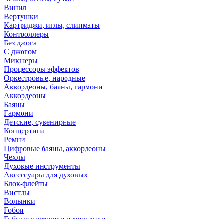
Винил
Вертушки
Картриджи, иглы, слипматы
Контроллеры
Без джога
С джогом
Микшеры
Процессоры эффектов
Оркестровые, народные
Аккордеоны, баяны, гармони
Аккордеоны
Баяны
Гармони
Детские, сувенирные
Концертина
Ремни
Цифровые баяны, аккордеоны
Чехлы
Духовые инструменты
Аксессуары для духовых
Блок-флейты
Вистлы
Волынки
Гобои
Губные гармошки и мелодики