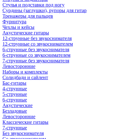
Стулья и подставки под ногу
Сурдины (заглушки), рупоры для гитар
Тренажеры для пальцев
Фурнитура
Чехлы и кейсы
Акустические гитары
12-струнные без звукоснимателя
12-струнные со звукоснимателем
6-струнные без звукоснимателя
6-струнные со звукоснимателем
7-струнные без звукоснимателя
Левосторонние
Наборы и комплекты
Солидбади и сайлент
Бас-гитары
4-струнные
5-струнные
6-струнные
Акустические
Безладовые
Левосторонние
Классические гитары
7-струнные
Без звукоснимателя
Со звукоснимателем