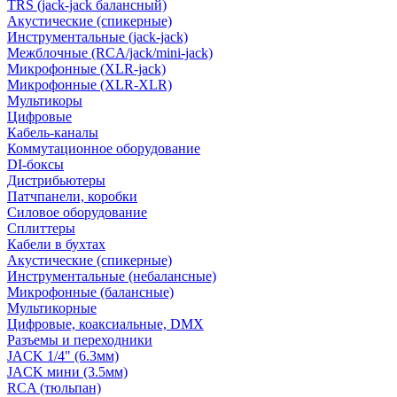
TRS (jack-jack балансный)
Акустические (спикерные)
Инструментальные (jack-jack)
Межблочные (RCA/jack/mini-jack)
Микрофонные (XLR-jack)
Микрофонные (XLR-XLR)
Мультикоры
Цифровые
Кабель-каналы
Коммутационное оборудование
DI-боксы
Дистрибьютеры
Патчпанели, коробки
Силовое оборудование
Сплиттеры
Кабели в бухтах
Акустические (спикерные)
Инструментальные (небалансные)
Микрофонные (балансные)
Мультикорные
Цифровые, коаксиальные, DMX
Разъемы и переходники
JACK 1/4" (6.3мм)
JACK мини (3.5мм)
RCA (тюльпан)