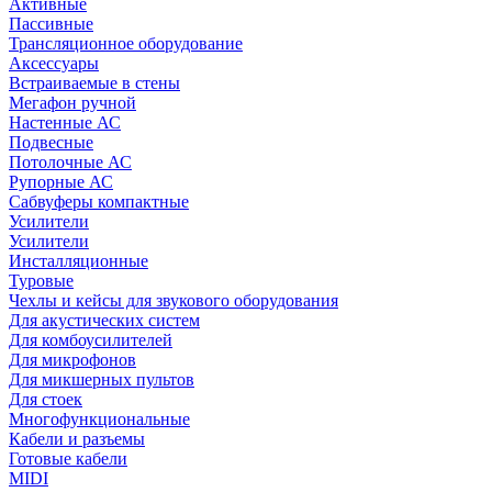
Активные
Пассивные
Трансляционное оборудование
Аксессуары
Встраиваемые в стены
Мегафон ручной
Настенные АС
Подвесные
Потолочные АС
Рупорные АС
Сабвуферы компактные
Усилители
Усилители
Инсталляционные
Туровые
Чехлы и кейсы для звукового оборудования
Для акустических систем
Для комбоусилителей
Для микрофонов
Для микшерных пультов
Для стоек
Многофункциональные
Кабели и разъемы
Готовые кабели
MIDI