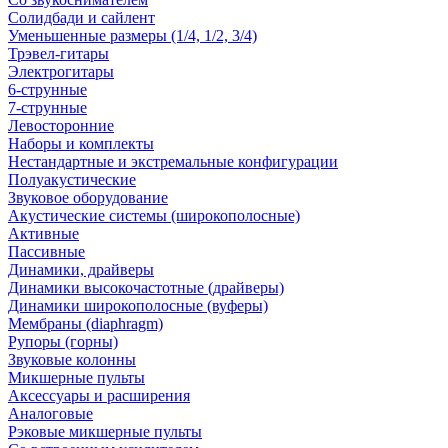
Солидбади и сайлент
Уменьшенные размеры (1/4, 1/2, 3/4)
Трэвел-гитары
Электрогитары
6-струнные
7-струнные
Левосторонние
Наборы и комплекты
Нестандартные и экстремальные конфигурации
Полуакустические
Звуковое оборудование
Акустические системы (широкополосные)
Активные
Пассивные
Динамики, драйверы
Динамики высокочастотные (драйверы)
Динамики широкополосные (вуферы)
Мембраны (diaphragm)
Рупоры (горны)
Звуковые колонны
Микшерные пульты
Аксессуары и расширения
Аналоговые
Рэковые микшерные пульты