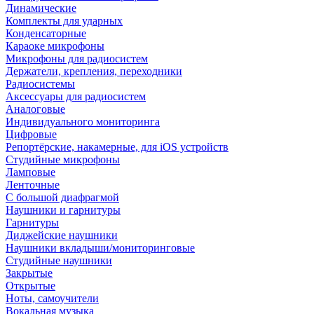
Динамические
Комплекты для ударных
Конденсаторные
Караоке микрофоны
Микрофоны для радиосистем
Держатели, крепления, переходники
Радиосистемы
Аксессуары для радиосистем
Аналоговые
Индивидуального мониторинга
Цифровые
Репортёрские, накамерные, для iOS устройств
Студийные микрофоны
Ламповые
Ленточные
С большой диафрагмой
Наушники и гарнитуры
Гарнитуры
Диджейские наушники
Наушники вкладыши/мониторинговые
Студийные наушники
Закрытые
Открытые
Ноты, самоучители
Вокальная музыка