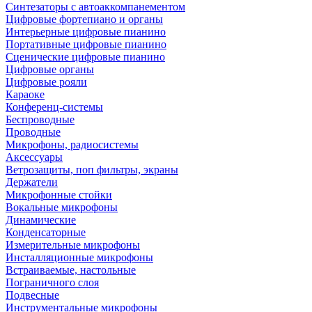
Синтезаторы с автоаккомпанементом
Цифровые фортепиано и органы
Интерьерные цифровые пианино
Портативные цифровые пианино
Сценические цифровые пианино
Цифровые органы
Цифровые рояли
Караоке
Конференц-системы
Беспроводные
Проводные
Микрофоны, радиосистемы
Аксессуары
Ветрозащиты, поп фильтры, экраны
Держатели
Микрофонные стойки
Вокальные микрофоны
Динамические
Конденсаторные
Измерительные микрофоны
Инсталляционные микрофоны
Встраиваемые, настольные
Пограничного слоя
Подвесные
Инструментальные микрофоны