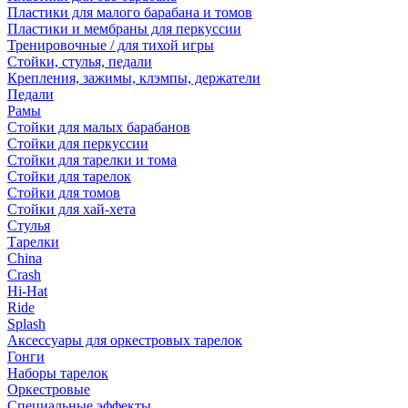
Пластики для малого барабана и томов
Пластики и мембраны для перкуссии
Тренировочные / для тихой игры
Стойки, стулья, педали
Крепления, зажимы, клэмпы, держатели
Педали
Рамы
Стойки для малых барабанов
Стойки для перкуссии
Стойки для тарелки и тома
Стойки для тарелок
Стойки для томов
Стойки для хай-хета
Стулья
Тарелки
China
Crash
Hi-Hat
Ride
Splash
Аксессуары для оркестровых тарелок
Гонги
Наборы тарелок
Оркестровые
Специальные эффекты