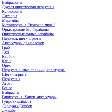
Вибрафоны
Другая оркестровая перкуссия
Ксилофоны
Литавры
Маримбы
Металлофоны, "колокольчики"
Оркестровые бас-барабаны
Оркестровые малые барабаны
Палочки, щетки, рюты
Аксессуары для палочек
Граб
Дуб
Карбон
Клен
Орех
Перкуссионные палочки, колотушки
Щетки и рюты
Перкуссия
Агого
Бонго
Вибраслэп
Глюкофоны, Ханги, аксессуары
Гуиро (калабасо)
Дарбука / Думбек
Джембе