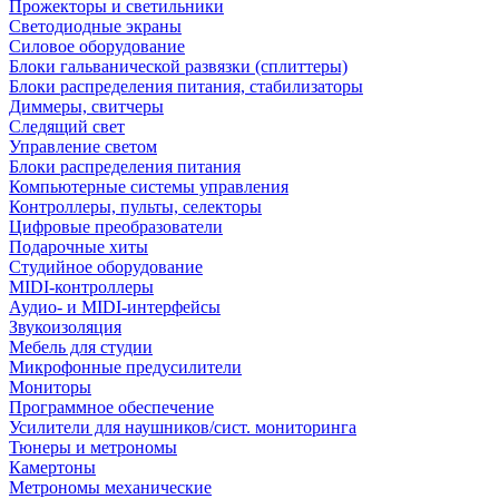
Прожекторы и светильники
Светодиодные экраны
Силовое оборудование
Блоки гальванической развязки (сплиттеры)
Блоки распределения питания, стабилизаторы
Диммеры, свитчеры
Следящий свет
Управление светом
Блоки распределения питания
Компьютерные системы управления
Контроллеры, пульты, селекторы
Цифровые преобразователи
Подарочные хиты
Студийное оборудование
MIDI-контроллеры
Аудио- и MIDI-интерфейсы
Звукоизоляция
Мебель для студии
Микрофонные предусилители
Мониторы
Программное обеспечение
Усилители для наушников/сист. мониторинга
Тюнеры и метрономы
Камертоны
Метрономы механические