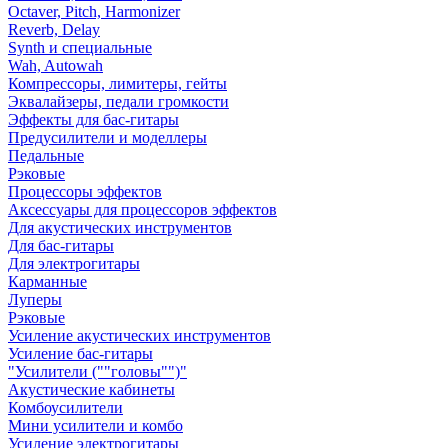
Octaver, Pitch, Harmonizer
Reverb, Delay
Synth и специальные
Wah, Autowah
Компрессоры, лимитеры, гейты
Эквалайзеры, педали громкости
Эффекты для бас-гитары
Предусилители и моделлеры
Педальные
Рэковые
Процессоры эффектов
Аксессуары для процессоров эффектов
Для акустических инструментов
Для бас-гитары
Для электрогитары
Карманные
Луперы
Рэковые
Усиление акустических инструментов
Усиление бас-гитары
"Усилители (""головы"")"
Акустические кабинеты
Комбоусилители
Мини усилители и комбо
Усиление электрогитары