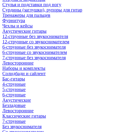
Стулья и подставки под ногу
Сурдины (заглушки), рупоры для гитар
Тренажеры для пальцев
Фурнитура
Чехлы и кейсы
Акустические гитары
12-струнные без звукоснимателя
12-струнные со звукоснимателем
6-струнные без звукоснимателя
6-струнные со звукоснимателем
7-струнные без звукоснимателя
Левосторонние
Наборы и комплекты
Солидбади и сайлент
Бас-гитары
4-струнные
5-струнные
6-струнные
Акустические
Безладовые
Левосторонние
Классические гитары
7-струнные
Без звукоснимателя
Со звукоснимателем