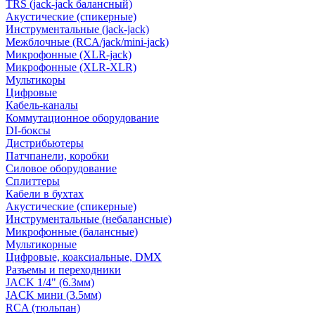
TRS (jack-jack балансный)
Акустические (спикерные)
Инструментальные (jack-jack)
Межблочные (RCA/jack/mini-jack)
Микрофонные (XLR-jack)
Микрофонные (XLR-XLR)
Мультикоры
Цифровые
Кабель-каналы
Коммутационное оборудование
DI-боксы
Дистрибьютеры
Патчпанели, коробки
Силовое оборудование
Сплиттеры
Кабели в бухтах
Акустические (спикерные)
Инструментальные (небалансные)
Микрофонные (балансные)
Мультикорные
Цифровые, коаксиальные, DMX
Разъемы и переходники
JACK 1/4" (6.3мм)
JACK мини (3.5мм)
RCA (тюльпан)