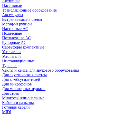
Активные
Пассивные
Трансляционное оборудование
Аксессуары
Встраиваемые в стены
Мегафон ручной
Настенные АС
Подвесные
Потолочные АС
Рупорные АС
Сабвуферы компактные
Усилители
Усилители
Инсталляционные
Туровые
Чехлы и кейсы для звукового оборудования
Для акустических систем
Для комбоусилителей
Для микрофонов
Для микшерных пультов
Для стоек
Многофункциональные
Кабели и разъемы
Готовые кабели
MIDI