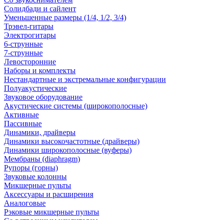
Солидбади и сайлент
Уменьшенные размеры (1/4, 1/2, 3/4)
Трэвел-гитары
Электрогитары
6-струнные
7-струнные
Левосторонние
Наборы и комплекты
Нестандартные и экстремальные конфигурации
Полуакустические
Звуковое оборудование
Акустические системы (широкополосные)
Активные
Пассивные
Динамики, драйверы
Динамики высокочастотные (драйверы)
Динамики широкополосные (вуферы)
Мембраны (diaphragm)
Рупоры (горны)
Звуковые колонны
Микшерные пульты
Аксессуары и расширения
Аналоговые
Рэковые микшерные пульты