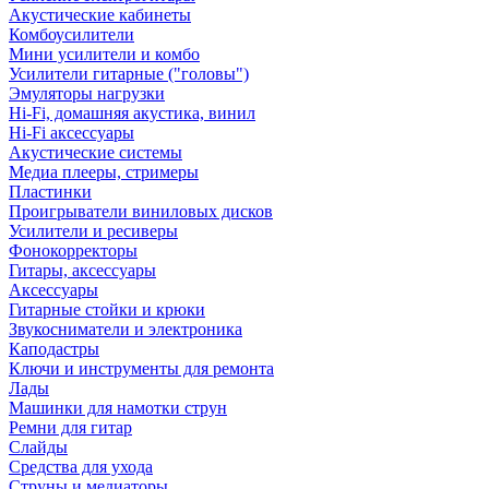
Акустические кабинеты
Комбоусилители
Мини усилители и комбо
Усилители гитарные ("головы")
Эмуляторы нагрузки
Hi-Fi, домашняя акустика, винил
Hi-Fi аксессуары
Акустические системы
Медиа плееры, стримеры
Пластинки
Проигрыватели виниловых дисков
Усилители и ресиверы
Фонокорректоры
Гитары, аксессуары
Аксессуары
Гитарные стойки и крюки
Звукосниматели и электроника
Каподастры
Ключи и инструменты для ремонта
Лады
Машинки для намотки струн
Ремни для гитар
Слайды
Средства для ухода
Струны и медиаторы