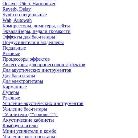
Octaver, Pitch, Harmonizer
Reverb, Delay
Synth и специальные
Wah, Autowah
Компрессоры, лимитеры, гейты
Эквалайзеры, педали громкости
Эффекты для бас-гитары
Предусилители и моделлеры
Педальные
Рэковые
Процессоры эффектов
Аксессуары для процессоров эффектов
Для акустических инструментов
Для бас-гитары
Для электрогитары
Карманные
Луперы
Рэковые
Усиление акустических инструментов
Усиление бас-гитары
"Усилители (""головы"")"
Акустические кабинеты
Комбоусилители
Мини усилители и комбо
Усиление электрогитары