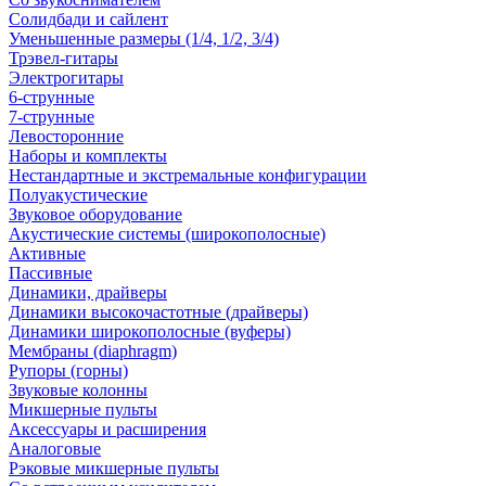
Солидбади и сайлент
Уменьшенные размеры (1/4, 1/2, 3/4)
Трэвел-гитары
Электрогитары
6-струнные
7-струнные
Левосторонние
Наборы и комплекты
Нестандартные и экстремальные конфигурации
Полуакустические
Звуковое оборудование
Акустические системы (широкополосные)
Активные
Пассивные
Динамики, драйверы
Динамики высокочастотные (драйверы)
Динамики широкополосные (вуферы)
Мембраны (diaphragm)
Рупоры (горны)
Звуковые колонны
Микшерные пульты
Аксессуары и расширения
Аналоговые
Рэковые микшерные пульты