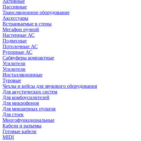
Активные
Пассивные
Трансляционное оборудование
Аксессуары
Встраиваемые в стены
Мегафон ручной
Настенные АС
Подвесные
Потолочные АС
Рупорные АС
Сабвуферы компактные
Усилители
Усилители
Инсталляционные
Туровые
Чехлы и кейсы для звукового оборудования
Для акустических систем
Для комбоусилителей
Для микрофонов
Для микшерных пультов
Для стоек
Многофункциональные
Кабели и разъемы
Готовые кабели
MIDI