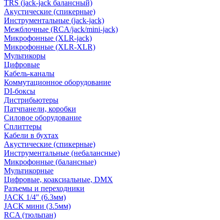
TRS (jack-jack балансный)
Акустические (спикерные)
Инструментальные (jack-jack)
Межблочные (RCA/jack/mini-jack)
Микрофонные (XLR-jack)
Микрофонные (XLR-XLR)
Мультикоры
Цифровые
Кабель-каналы
Коммутационное оборудование
DI-боксы
Дистрибьютеры
Патчпанели, коробки
Силовое оборудование
Сплиттеры
Кабели в бухтах
Акустические (спикерные)
Инструментальные (небалансные)
Микрофонные (балансные)
Мультикорные
Цифровые, коаксиальные, DMX
Разъемы и переходники
JACK 1/4" (6.3мм)
JACK мини (3.5мм)
RCA (тюльпан)