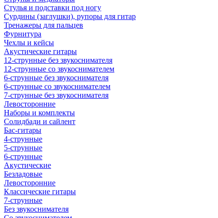
Стулья и подставки под ногу
Сурдины (заглушки), рупоры для гитар
Тренажеры для пальцев
Фурнитура
Чехлы и кейсы
Акустические гитары
12-струнные без звукоснимателя
12-струнные со звукоснимателем
6-струнные без звукоснимателя
6-струнные со звукоснимателем
7-струнные без звукоснимателя
Левосторонние
Наборы и комплекты
Солидбади и сайлент
Бас-гитары
4-струнные
5-струнные
6-струнные
Акустические
Безладовые
Левосторонние
Классические гитары
7-струнные
Без звукоснимателя
Со звукоснимателем