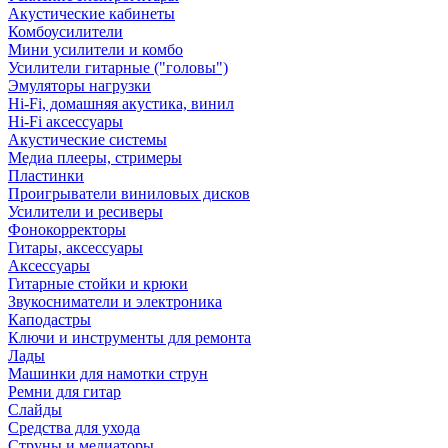
Акустические кабинеты
Комбоусилители
Мини усилители и комбо
Усилители гитарные ("головы")
Эмуляторы нагрузки
Hi-Fi, домашняя акустика, винил
Hi-Fi аксессуары
Акустические системы
Медиа плееры, стримеры
Пластинки
Проигрыватели виниловых дисков
Усилители и ресиверы
Фонокорректоры
Гитары, аксессуары
Аксессуары
Гитарные стойки и крюки
Звукосниматели и электроника
Каподастры
Ключи и инструменты для ремонта
Лады
Машинки для намотки струн
Ремни для гитар
Слайды
Средства для ухода
Струны и медиаторы