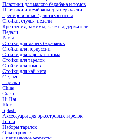
Пластики для малого барабана и томов
Пластики и мембраны для перкуссии
Тренировочные / для тихой игры
Стойки, стулья, педали
Крепления, зажимы, клэмпы, держатели
Педали
Рамы
Стойки для малых барабанов
Стойки для перкуссии
Стойки для тарелки и тома
Стойки для тарелок
Стойки для томов
Стойки для хай-хета
Стулья
Тарелки
China
Crash
Hi-Hat
Ride
Splash
Аксессуары для оркестровых тарелок
Гонги
Наборы тарелок
Оркестровые
Специальные эффекты