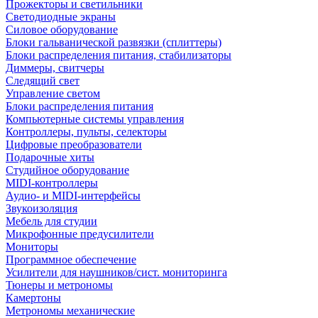
Прожекторы и светильники
Светодиодные экраны
Силовое оборудование
Блоки гальванической развязки (сплиттеры)
Блоки распределения питания, стабилизаторы
Диммеры, свитчеры
Следящий свет
Управление светом
Блоки распределения питания
Компьютерные системы управления
Контроллеры, пульты, селекторы
Цифровые преобразователи
Подарочные хиты
Студийное оборудование
MIDI-контроллеры
Аудио- и MIDI-интерфейсы
Звукоизоляция
Мебель для студии
Микрофонные предусилители
Мониторы
Программное обеспечение
Усилители для наушников/сист. мониторинга
Тюнеры и метрономы
Камертоны
Метрономы механические