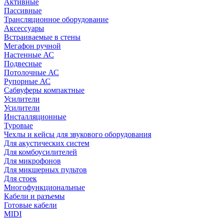
Активные
Пассивные
Трансляционное оборудование
Аксессуары
Встраиваемые в стены
Мегафон ручной
Настенные АС
Подвесные
Потолочные АС
Рупорные АС
Сабвуферы компактные
Усилители
Усилители
Инсталляционные
Туровые
Чехлы и кейсы для звукового оборудования
Для акустических систем
Для комбоусилителей
Для микрофонов
Для микшерных пультов
Для стоек
Многофункциональные
Кабели и разъемы
Готовые кабели
MIDI