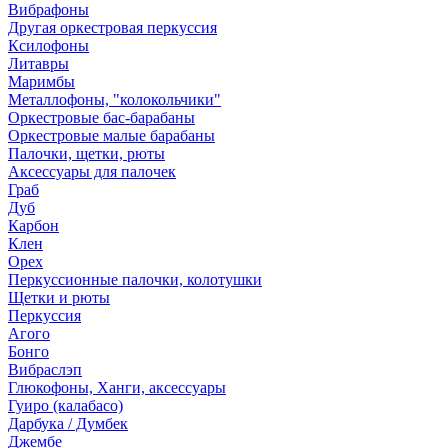
Вибрафоны
Другая оркестровая перкуссия
Ксилофоны
Литавры
Маримбы
Металлофоны, "колокольчики"
Оркестровые бас-барабаны
Оркестровые малые барабаны
Палочки, щетки, рюты
Аксессуары для палочек
Граб
Дуб
Карбон
Клен
Орех
Перкуссионные палочки, колотушки
Щетки и рюты
Перкуссия
Агого
Бонго
Вибраслэп
Глюкофоны, Ханги, аксессуары
Гуиро (калабасо)
Дарбука / Думбек
Джембе