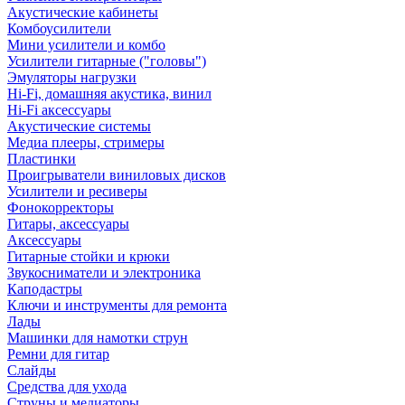
Акустические кабинеты
Комбоусилители
Мини усилители и комбо
Усилители гитарные ("головы")
Эмуляторы нагрузки
Hi-Fi, домашняя акустика, винил
Hi-Fi аксессуары
Акустические системы
Медиа плееры, стримеры
Пластинки
Проигрыватели виниловых дисков
Усилители и ресиверы
Фонокорректоры
Гитары, аксессуары
Аксессуары
Гитарные стойки и крюки
Звукосниматели и электроника
Каподастры
Ключи и инструменты для ремонта
Лады
Машинки для намотки струн
Ремни для гитар
Слайды
Средства для ухода
Струны и медиаторы