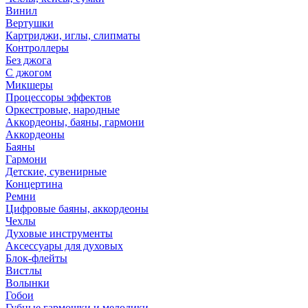
Винил
Вертушки
Картриджи, иглы, слипматы
Контроллеры
Без джога
С джогом
Микшеры
Процессоры эффектов
Оркестровые, народные
Аккордеоны, баяны, гармони
Аккордеоны
Баяны
Гармони
Детские, сувенирные
Концертина
Ремни
Цифровые баяны, аккордеоны
Чехлы
Духовые инструменты
Аксессуары для духовых
Блок-флейты
Вистлы
Волынки
Гобои
Губные гармошки и мелодики