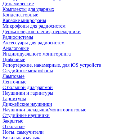
Динамические
Комплекты для ударных
Конденсаторные
Караоке микрофоны
Микрофоны для радиосистем
Держатели, крепления, переходники
Радиосистемы
Аксессуары для радиосистем
Аналоговые
Индивидуального мониторинга
Цифровые
Репортёрские, накамерные, для iOS устройств
Студийные микрофоны
Ламповые
Ленточные
С большой диафрагмой
Наушники и гарнитуры
Гарнитуры
Диджейские наушники
Наушники вкладыши/мониторинговые
Студийные наушники
Закрытые
Открытые
Ноты, самоучители
Вокальная музыка