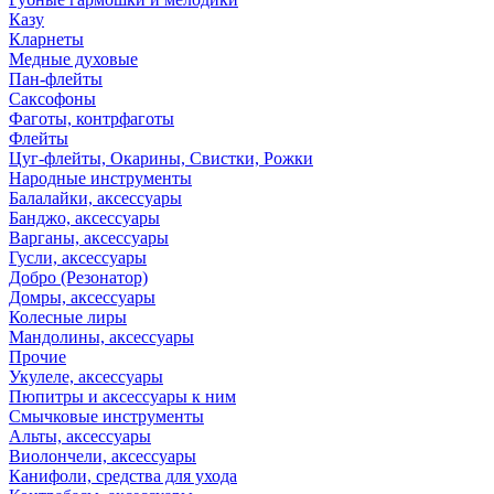
Казу
Кларнеты
Медные духовые
Пан-флейты
Саксофоны
Фаготы, контрфаготы
Флейты
Цуг-флейты, Окарины, Свистки, Рожки
Народные инструменты
Балалайки, аксессуары
Банджо, аксессуары
Варганы, аксессуары
Гусли, аксессуары
Добро (Резонатор)
Домры, аксессуары
Колесные лиры
Мандолины, аксессуары
Прочие
Укулеле, аксессуары
Пюпитры и аксессуары к ним
Смычковые инструменты
Альты, аксессуары
Виолончели, аксессуары
Канифоли, средства для ухода