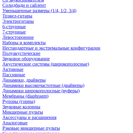
Солидбади и сайлент
Уменьшенные размеры (1/4, 1/2, 3/4)
Трэвел-гитары
Электрогитары
6-струнные
7-струнные
Левосторонние
Наборы и комплекты
Нестандартные и экстремальные конфигурации
Полуакустические
Звуковое оборудование
Акустические системы (широкополосные)
Активные
Пассивные
Динамики, драйверы
Динамики высокочастотные (драйверы)
Динамики широкополосные (вуферы)
Мембраны (diaphragm)
Рупоры (горны)
Звуковые колонны
Микшерные пульты
Аксессуары и расширения
Аналоговые
Рэковые микшерные пульты