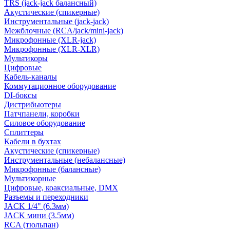
TRS (jack-jack балансный)
Акустические (спикерные)
Инструментальные (jack-jack)
Межблочные (RCA/jack/mini-jack)
Микрофонные (XLR-jack)
Микрофонные (XLR-XLR)
Мультикоры
Цифровые
Кабель-каналы
Коммутационное оборудование
DI-боксы
Дистрибьютеры
Патчпанели, коробки
Силовое оборудование
Сплиттеры
Кабели в бухтах
Акустические (спикерные)
Инструментальные (небалансные)
Микрофонные (балансные)
Мультикорные
Цифровые, коаксиальные, DMX
Разъемы и переходники
JACK 1/4" (6.3мм)
JACK мини (3.5мм)
RCA (тюльпан)