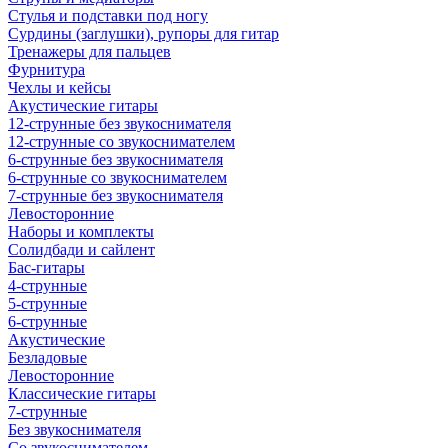
Стулья и подставки под ногу
Сурдины (заглушки), рупоры для гитар
Тренажеры для пальцев
Фурнитура
Чехлы и кейсы
Акустические гитары
12-струнные без звукоснимателя
12-струнные со звукоснимателем
6-струнные без звукоснимателя
6-струнные со звукоснимателем
7-струнные без звукоснимателя
Левосторонние
Наборы и комплекты
Солидбади и сайлент
Бас-гитары
4-струнные
5-струнные
6-струнные
Акустические
Безладовые
Левосторонние
Классические гитары
7-струнные
Без звукоснимателя
Со звукоснимателем