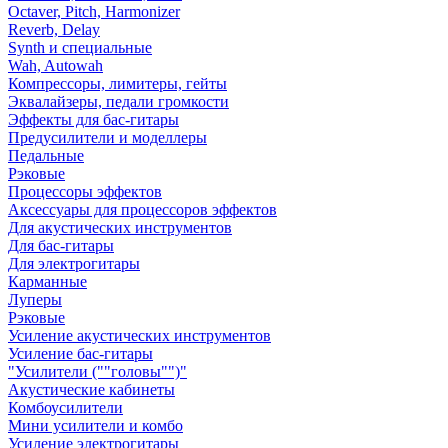
Octaver, Pitch, Harmonizer
Reverb, Delay
Synth и специальные
Wah, Autowah
Компрессоры, лимитеры, гейты
Эквалайзеры, педали громкости
Эффекты для бас-гитары
Предусилители и моделлеры
Педальные
Рэковые
Процессоры эффектов
Аксессуары для процессоров эффектов
Для акустических инструментов
Для бас-гитары
Для электрогитары
Карманные
Луперы
Рэковые
Усиление акустических инструментов
Усиление бас-гитары
"Усилители (""головы"")"
Акустические кабинеты
Комбоусилители
Мини усилители и комбо
Усиление электрогитары