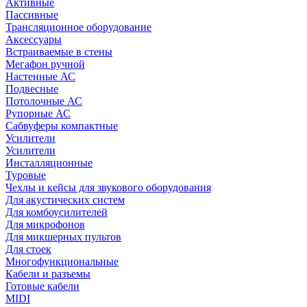
Активные
Пассивные
Трансляционное оборудование
Аксессуары
Встраиваемые в стены
Мегафон ручной
Настенные АС
Подвесные
Потолочные АС
Рупорные АС
Сабвуферы компактные
Усилители
Усилители
Инсталляционные
Туровые
Чехлы и кейсы для звукового оборудования
Для акустических систем
Для комбоусилителей
Для микрофонов
Для микшерных пультов
Для стоек
Многофункциональные
Кабели и разъемы
Готовые кабели
MIDI