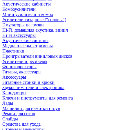
Акустические кабинеты
Комбоусилители
Мини усилители и комбо
Усилители гитарные ("головы")
Эмуляторы нагрузки
Hi-Fi, домашняя акустика, винил
Hi-Fi аксессуары
Акустические системы
Медиа плееры, стримеры
Пластинки
Проигрыватели виниловых дисков
Усилители и ресиверы
Фонокорректоры
Гитары, аксессуары
Аксессуары
Гитарные стойки и крюки
Звукосниматели и электроника
Каподастры
Ключи и инструменты для ремонта
Лады
Машинки для намотки струн
Ремни для гитар
Слайды
Средства для ухода
Струны и медиаторы