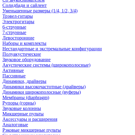
Солидбади и сайлент
Уменьшенные размеры (1/4, 1/2, 3/4)
Трэвел-гитары
Электрогитары
6-струнные
7-струнные
Левосторонние
Наборы и комплекты
Нестандартные и экстремальные конфигурации
Полуакустические
Звуковое оборудование
Акустические системы (широкополосные)
Активные
Пассивные
Динамики, драйверы
Динамики высокочастотные (драйверы)
Динамики широкополосные (вуферы)
Мембраны (diaphragm)
Рупоры (горны)
Звуковые колонны
Микшерные пульты
Аксессуары и расширения
Аналоговые
Рэковые микшерные пульты