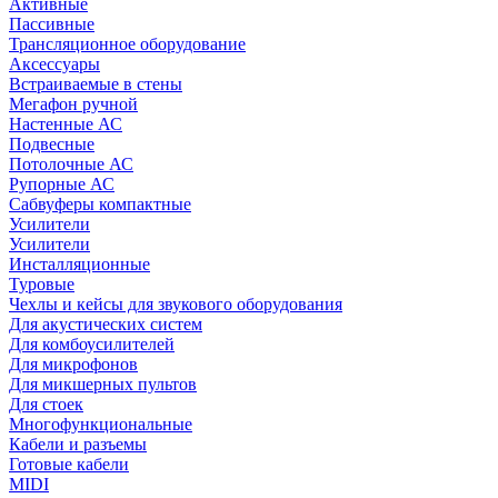
Активные
Пассивные
Трансляционное оборудование
Аксессуары
Встраиваемые в стены
Мегафон ручной
Настенные АС
Подвесные
Потолочные АС
Рупорные АС
Сабвуферы компактные
Усилители
Усилители
Инсталляционные
Туровые
Чехлы и кейсы для звукового оборудования
Для акустических систем
Для комбоусилителей
Для микрофонов
Для микшерных пультов
Для стоек
Многофункциональные
Кабели и разъемы
Готовые кабели
MIDI