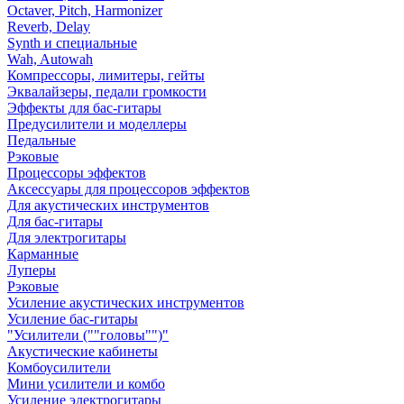
Octaver, Pitch, Harmonizer
Reverb, Delay
Synth и специальные
Wah, Autowah
Компрессоры, лимитеры, гейты
Эквалайзеры, педали громкости
Эффекты для бас-гитары
Предусилители и моделлеры
Педальные
Рэковые
Процессоры эффектов
Аксессуары для процессоров эффектов
Для акустических инструментов
Для бас-гитары
Для электрогитары
Карманные
Луперы
Рэковые
Усиление акустических инструментов
Усиление бас-гитары
"Усилители (""головы"")"
Акустические кабинеты
Комбоусилители
Мини усилители и комбо
Усиление электрогитары