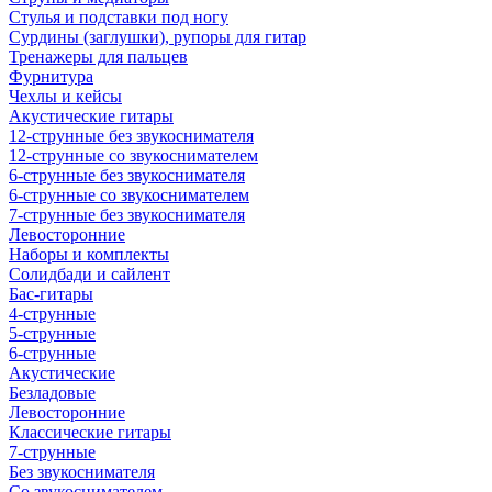
Стулья и подставки под ногу
Сурдины (заглушки), рупоры для гитар
Тренажеры для пальцев
Фурнитура
Чехлы и кейсы
Акустические гитары
12-струнные без звукоснимателя
12-струнные со звукоснимателем
6-струнные без звукоснимателя
6-струнные со звукоснимателем
7-струнные без звукоснимателя
Левосторонние
Наборы и комплекты
Солидбади и сайлент
Бас-гитары
4-струнные
5-струнные
6-струнные
Акустические
Безладовые
Левосторонние
Классические гитары
7-струнные
Без звукоснимателя
Со звукоснимателем