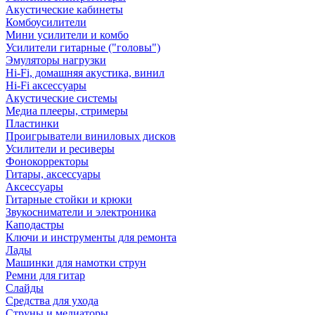
Акустические кабинеты
Комбоусилители
Мини усилители и комбо
Усилители гитарные ("головы")
Эмуляторы нагрузки
Hi-Fi, домашняя акустика, винил
Hi-Fi аксессуары
Акустические системы
Медиа плееры, стримеры
Пластинки
Проигрыватели виниловых дисков
Усилители и ресиверы
Фонокорректоры
Гитары, аксессуары
Аксессуары
Гитарные стойки и крюки
Звукосниматели и электроника
Каподастры
Ключи и инструменты для ремонта
Лады
Машинки для намотки струн
Ремни для гитар
Слайды
Средства для ухода
Струны и медиаторы