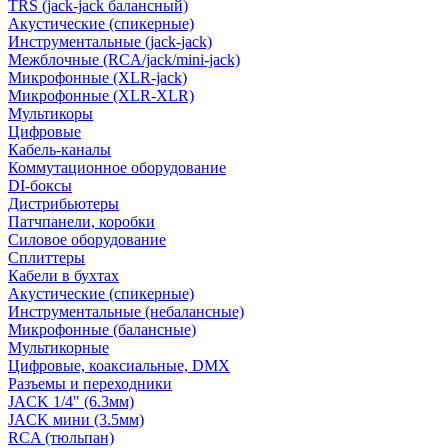
TRS (jack-jack балансный)
Акустические (спикерные)
Инструментальные (jack-jack)
Межблочные (RCA/jack/mini-jack)
Микрофонные (XLR-jack)
Микрофонные (XLR-XLR)
Мультикоры
Цифровые
Кабель-каналы
Коммутационное оборудование
DI-боксы
Дистрибьютеры
Патчпанели, коробки
Силовое оборудование
Сплиттеры
Кабели в бухтах
Акустические (спикерные)
Инструментальные (небалансные)
Микрофонные (балансные)
Мультикорные
Цифровые, коаксиальные, DMX
Разъемы и переходники
JACK 1/4" (6.3мм)
JACK мини (3.5мм)
RCA (тюльпан)